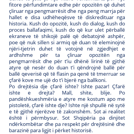
fitore përfundimtare edhe për opozitën që duhet
çliruar nga pengmarrësit dhe nga peng marrja për
hallet e disa udhëheqësve të diskredituar nga
historia. Kush do opozitë, kush do dialog, kush do
proces ballafaqimi, kush do që kur ulet përballë
ekraneve të shikojë palë që debatojnë ashpër,
poe që nuk sillen si armiq që duan të eleminojnë
njëri-tjetrin duhet të votojnë në zgjedhjet e
ardhshme për ta çliruar opozitën nga
pengmarrësit dhe për t’iu dhënë lirinë të gjithë
atyre që nesër do duan t’i qëndrojnë ballë për
ballë qeverisë që të flasin pa qenë të tmerruar se
çfarë kove me ujë do t’i bjerë nga ballkoni.
Po drejtësia dje çfarë ishte? Ishte pazar! Çfarë
ishte e drejta? Mall, shite, blije. Po
pandëshkueshmëria e atyre me kostum apo me
pistoletë, çfarë ishte dje? Ishte një shpullë në sytë
e të gjithë njerëzve të zakonshëm. Sot ai realitet
është i përmbysur. Sot Shqipëria pa dinjitet
ndërkombëtar dhe pa respekt për drejtësinë dhe
barazinë para ligjit i përket historisë.