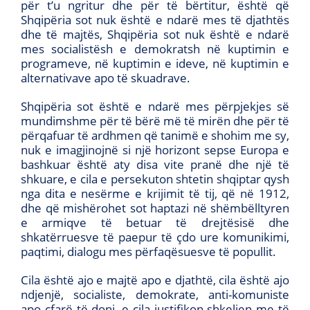
për t’u ngritur dhe për të bërtitur, është që
Shqipëria sot nuk është e ndarë mes të djathtës
dhe të majtës, Shqipëria sot nuk është e ndarë
mes socialistësh e demokratsh në kuptimin e
programeve, në kuptimin e ideve, në kuptimin e
alternativave apo të skuadrave.
Shqipëria sot është e ndarë mes përpjekjes së
mundimshme për të bërë më të mirën dhe për të
përqafuar të ardhmen që tanimë e shohim me sy,
nuk e imagjinojnë si një horizont sepse Europa e
bashkuar është aty disa vite pranë dhe një të
shkuare, e cila e persekuton shtetin shqiptar qysh
nga dita e nesërme e krijimit të tij, që në 1912,
dhe që mishërohet sot haptazi në shëmbëlltyren
e armiqve të betuar të drejtësisë dhe
shkatërruesve të paepur të çdo ure komunikimi,
paqtimi, dialogu mes përfaqësuesve të popullit.
Cila është ajo e majtë apo e djathtë, cila është ajo
ndjenjë, socialiste, demokrate, anti-komuniste
apo çfarë të doni, e cila justifikon shkeljen me të