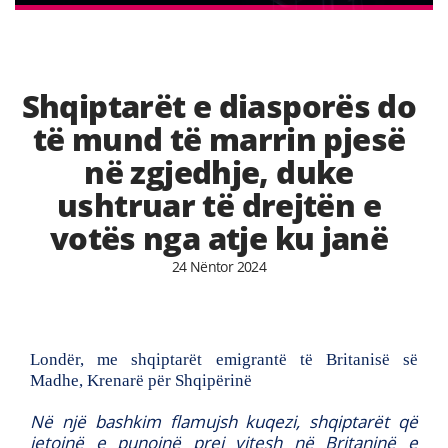
Shqiptarët e diasporës do
të mund të marrin pjesë
në zgjedhje, duke
ushtruar të drejtën e
votës nga atje ku janë
24 Nëntor 2024
Londër, me shqiptarët emigrantë të Britanisë së
Madhe, Krenarë për Shqipërinë
Në një bashkim flamujsh kuqezi, shqiptarët që
jetojnë e punojnë prej vitesh në Britaninë e