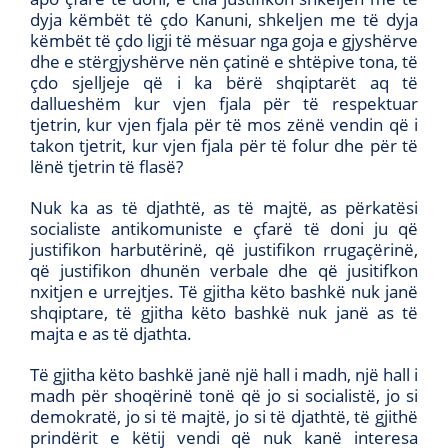
dyja këmbët të çdo Kanuni, shkeljen me të dyja
këmbët të çdo ligji të mësuar nga goja e gjyshërve
dhe e stërgjyshërve nën çatinë e shtëpive tona, të
çdo sjelljeje që i ka bërë shqiptarët aq të
dallueshëm kur vjen fjala për të respektuar
tjetrin, kur vjen fjala për të mos zënë vendin që i
takon tjetrit, kur vjen fjala për të folur dhe për të
lënë tjetrin të flasë?
Nuk ka as të djathtë, as të majtë, as përkatësi
socialiste antikomuniste e çfarë të doni ju që
justifikon harbutërinë, që justifikon rrugaçërinë,
që justifikon dhunën verbale dhe që jusitifkon
nxitjen e urrejtjes. Të gjitha këto bashkë nuk janë
shqiptare, të gjitha këto bashkë nuk janë as të
majta e as të djathta.
Të gjitha këto bashkë janë një hall i madh, një hall i
madh për shoqërinë tonë që jo si socialistë, jo si
demokratë, jo si të majtë, jo si të djathtë, të gjithë
prindërit e këtij vendi që nuk kanë interesa