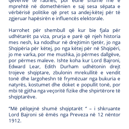
qeverive të radhës, por edhe shumë më e
mprehtë në domethënien e saj sesa sëpata e
vërbërisë politike që pret sa andej-këtej për të
zgjeruar hapësirën e influencës elektorale.
Harrohet për shembull që kur bie fjala për
udhëtarët pa viza, prurja e parë që njeh historia
mes nesh, ka ndodhur në drejtimin tjetër, jo nga
Shqipëria për këtej, po nga këtej për në Shqipëri,
jo me varka, por me mushka, jo përmes dallgëve,
por përmes maleve. Ishte koha kur Lord Bajroni,
Edward Lear, Edith Durham udhëtonin drejt
trojeve shqiptare, zbulonin mrekullitë e vendit
tonë dhe largoheshn të frymëzuar nga bukuria e
natyrës, kostumet dhe doket e popullit tonë, por
mbi të gjitha nga veçoritë fizike dhe shpirtërore të
shqiptarëve.
‘’Më pëlqejnë shumë shqiptarët ‘’ – i shkruante
Lord Bajroni së ëmës nga Preveza në 12 nëntor
1912.