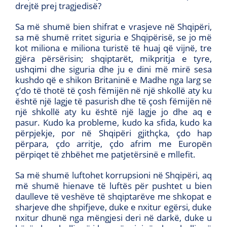
drejtë prej tragjedisë?
Sa më shumë bien shifrat e vrasjeve në Shqipëri,
sa më shumë rritet siguria e Shqipërisë, se jo më
kot miliona e miliona turistë të huaj që vijnë, tre
gjëra përsërisin; shqiptarët, mikpritja e tyre,
ushqimi dhe siguria dhe ju e dini më mirë sesa
kushdo që e shikon Britaninë e Madhe nga larg se
ç’do të thotë të çosh fëmijën në një shkollë aty ku
është një lagje të pasurish dhe të çosh fëmijën në
një shkollë aty ku është një lagje jo dhe aq e
pasur. Kudo ka probleme, kudo ka sfida, kudo ka
përpjekje, por në Shqipëri gjithçka, çdo hap
përpara, çdo arritje, çdo afrim me Europën
përpiqet të zhbëhet me patjetërsinë e mllefit.
Sa më shumë luftohet korrupsioni në Shqipëri, aq
më shumë hienave të luftës për pushtet u bien
daulleve të veshëve të shqiptarëve me shkopat e
sharjeve dhe shpifjeve, duke e nxitur egërsi, duke
nxitur dhunë nga mëngjesi deri në darkë, duke u