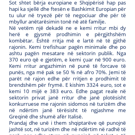
Sot shtet bërja europiane e Shqipërisë hap pas
hapi ka sjellë dhe ftesën e Bashkimit Europian për
tu ulur në tryezë për të negociuar dhe për të
mbyllur anëtarësimin tonë në atë familje.
Në vetëm një dekadë ne e kemi rritur mbi dy
herë e gjysmë prodhimin e përgjithshëm
kombëtar. Është rritja më e lartë në të gjithë
rajonin. Kemi trefishuar pagën minimale dhe po
ashtu pagën mesatare në sektorin publik. Nga
370 euro që e gjetëm, e kemi çuar në 900 euro.
Kemi rritur angazhimin në punë të forcave të
punës, nga më pak se 50 % në afro 70%. Jemi të
parët në rajon edhe për rritjen e prodhimit të
brendshëm për frymë. E kishim 3324 euro, sot e
kemi 10 mijë e 383 euro. Edhe pagat reale në
sektorin privat janë rritur dhe janë plotësisht
konkurruese me rajonin sidomos në turizëm dhe
në ndërtim janë tërësisht të ngjashme me
Greqinë dhe shumë afër Italisë.
Prandaj dhe unë i them shqiptarëve që punojnë
jashtë sot, në turizëm dhe në ndërtim në radhë të