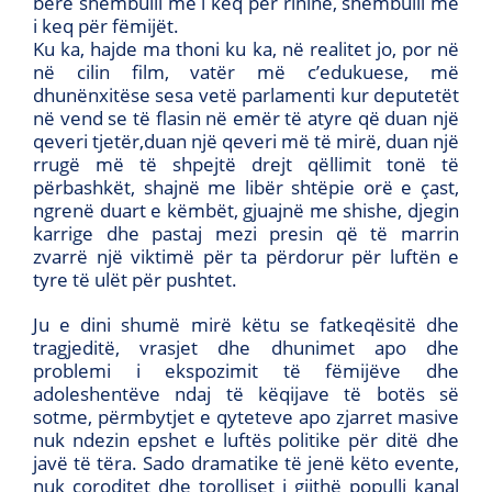
bërë shembulli më i keq për rininë, shembulli më
i keq për fëmijët.
Ku ka, hajde ma thoni ku ka, në realitet jo, por në
në cilin film, vatër më c’edukuese, më
dhunënxitëse sesa vetë parlamenti kur deputetët
në vend se të flasin në emër të atyre që duan një
qeveri tjetër,duan një qeveri më të mirë, duan një
rrugë më të shpejtë drejt qëllimit tonë të
përbashkët, shajnë me libër shtëpie orë e çast,
ngrenë duart e këmbët, gjuajnë me shishe, djegin
karrige dhe pastaj mezi presin që të marrin
zvarrë një viktimë për ta përdorur për luftën e
tyre të ulët për pushtet.
Ju e dini shumë mirë këtu se fatkeqësitë dhe
tragjeditë, vrasjet dhe dhunimet apo dhe
problemi i ekspozimit të fëmijëve dhe
adoleshentëve ndaj të këqijave të botës së
sotme, përmbytjet e qyteteve apo zjarret masive
nuk ndezin epshet e luftës politike për ditë dhe
javë të tëra. Sado dramatike të jenë këto evente,
nuk çoroditet dhe torolliset i gjithë populli kanal