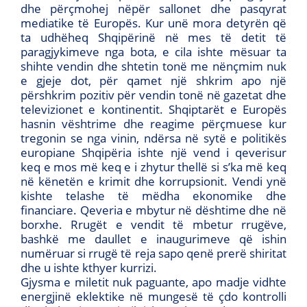
dhe përçmohej nëpër sallonet dhe pasqyrat
mediatike të Europës. Kur unë mora detyrën që
ta udhëheq Shqipërinë në mes të detit të
paragjykimeve nga bota, e cila ishte mësuar ta
shihte vendin dhe shtetin tonë me nënçmim nuk
e gjeje dot, për qamet një shkrim apo një
përshkrim pozitiv për vendin tonë në gazetat dhe
televizionet e kontinentit. Shqiptarët e Europës
hasnin vështrime dhe reagime përçmuese kur
tregonin se nga vinin, ndërsa në sytë e politikës
europiane Shqipëria ishte një vend i qeverisur
keq e mos më keq e i zhytur thellë si s’ka më keq
në kënetën e krimit dhe korrupsionit. Vendi ynë
kishte telashe të mëdha ekonomike dhe
financiare. Qeveria e mbytur në dështime dhe në
borxhe. Rrugët e vendit të mbetur rrugëve,
bashkë me daullet e inaugurimeve që ishin
numëruar si rrugë të reja sapo qenë prerë shiritat
dhe u ishte kthyer kurrizi.
Gjysma e miletit nuk paguante, apo madje vidhte
energjinë eklektike në mungesë të çdo kontrolli