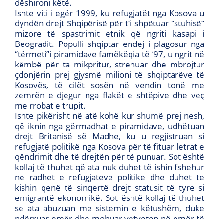
dëshironi këtë.
Ishte viti i egër 1999, ku refugjatët nga Kosova u
dyndën drejt Shqipërisë për t’i shpëtuar ‘’stuhisë’’
mizore të spastrimit etnik që ngriti kasapi i
Beogradit. Populli shqiptar endej i plagosur nga
‘’tërmeti’’i piramidave famëkëqia të ’97, u ngrit në
këmbë për ta mikpritur, strehuar dhe mbrojtur
çdonjërin prej gjysmë milioni të shqiptarëve të
Kosovës, të cilët sosën në vendin tonë me
zemrën e djegur nga flakët e shtëpive dhe veç
me rrobat e trupit.
Ishte pikërisht në atë kohë kur shumë prej nesh,
që iknin nga gërmadhat e piramidave, udhëtuan
drejt Britanisë së Madhe, ku u regjistruan si
refugjatë politikë nga Kosova për të fituar letrat e
qëndrimit dhe të drejtën për të punuar. Sot është
kollaj të thuhet që ata nuk duhet të ishin fshehur
në radhët e refugjatëve politikë dhe duhet të
kishin qenë të sinqertë drejt statusit të tyre si
emigrantë ekonomikë. Sot është kollaj të thuhet
se ata abuzuan me sistemin e këtushëm, duke
ndërruar emër dhe mohuar vetveten në emër të