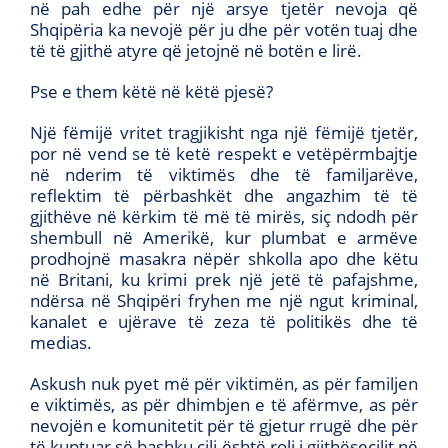
në pah edhe për një arsye tjetër nevoja që
Shqipëria ka nevojë për ju dhe për votën tuaj dhe
të të gjithë atyre që jetojnë në botën e lirë.
Pse e them këtë në këtë pjesë?
Një fëmijë vritet tragjikisht nga një fëmijë tjetër,
por në vend se të ketë respekt e vetëpërmbajtje
në nderim të viktimës dhe të familjarëve,
reflektim të përbashkët dhe angazhim të të
gjithëve në kërkim të më të mirës, siç ndodh për
shembull në Amerikë, kur plumbat e armëve
prodhojnë masakra nëpër shkolla apo dhe këtu
në Britani, ku krimi prek një jetë të pafajshme,
ndërsa në Shqipëri fryhen me një ngut kriminal,
kanalet e ujërave të zeza të politikës dhe të
medias.
Askush nuk pyet më për viktimën, as për familjen
e viktimës, as për dhimbjen e të afërmve, as për
nevojën e komunitetit për të gjetur rrugë dhe për
të kuptuar së bashku cili është roli i gjithësecilit në