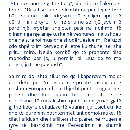
‘’Ata nuk janë të gjithë turq’’, ai e kishte fjalën për
fenë. –“Disa fise janë të krishtera, por feja e tyre
bën shumë pak ndrysim në sjelljen apo në
qëndrimin e tyre. Jo më shumë se një javë më
parë një kryetar shqiptar pasi na ndihmoi të
dilnim nga një anije turke në vështirësi, na ushqeu
dhe na strehoi mua dhe shoqëruesit e mi. Refuzoi
çdo shpërblim përveç një letre ku thuhej se isha
pritur mirë. Ngula këmbë që të pranonte disa
monedha por jo, u përgjigj ai. Dua që të më
duash, jo t’më paguash’’.
Sa mirë do ishte sikur ne që i kapërcyem malet
dhe detet për t’u dashur me po atë dashuri që e
deshëm Europën dhe jo thjesht për t’u paguar për
punën dhe kontributin tonë në shoqërinë
europiane, të mos kishim qenë të detyruar gjatë
gjithë këtyre dekadave të vuanin njollosjet etnike
dhe të duronim poshtërimet antidemokratike, të
cilat i sfiduan dhe i sfilitën shqiptarët në rrugën e
tyre të bashkimit me Perëndimin e shumë