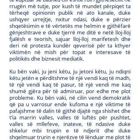
rrugën më tutje, por kush të mundet përpiqet ta
tërheqë opinionin publik në ato kanale, duke
ushqyer urrejtje, nxitur ndasi, duke e përzier
shqetësimin e të vërtetës me helmin e gjithëfarë
gënjeshtrave e duke tjerrë me ditë e netë lloj-lloj
fjalësh e teorish, sajuar lloj-lloj marifetesh dhe
deri në protesta kundër qeverisë për ta kthyer
viktimën në mish për topat e interesave të
politikës dhe biznesit mediatik.
Ku bën vaki, ju jeni këtu, ju jetoni këtu, ju ndiqni
këtu jetën e përditshme të një vendi kaq të madh,
të një vendi kaq të pasur, të një vendi me kaq
shumë gjëra për të admiruar, por edhe me plot
probleme. Ku bën vaki, në cilin vend demokratik
që pa u varrosur ende kufoma e një viktime të
pafajshme të dalin të gjithë djajtë nga shishet dhe
t’ia marrin valles, valles të luftës për pushtet,
valles së mllefeve, inateve, të ndasive duke
shkelur mbi trupin e të ndjerit dhe duke
shqelmuar trurin e njerëzve të lënduar me plot të