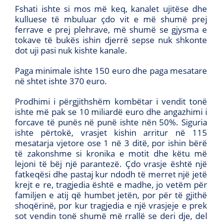
Fshati ishte si mos më keq, kanalet ujitëse dhe
kulluese të mbuluar çdo vit e më shumë prej
ferrave e prej plehrave, më shumë se gjysma e
tokave të bukës ishin djerrë sepse nuk shkonte
dot uji pasi nuk kishte kanale.
Paga minimale ishte 150 euro dhe paga mesatare
në shtet ishte 370 euro.
Prodhimi i përgjithshëm kombëtar i vendit tonë
ishte më pak se 10 miliardë euro dhe angazhimi i
forcave të punës në punë ishte nën 50%. Siguria
ishte përtokë, vrasjet kishin arritur në 115
mesatarja vjetore ose 1 në 3 ditë, por ishin bërë
të zakonshme si kronika e motit dhe këtu më
lejoni të bëj një parantezë. Çdo vrasje është një
fatkeqësi dhe pastaj kur ndodh të merret një jetë
krejt e re, tragjedia është e madhe, jo vetëm për
familjen e atij që humbet jetën, por për të gjithë
shoqërinë, por kur tragjedia e një vrasjeje e prek
sot vendin tonë shumë më rrallë se deri dje, del