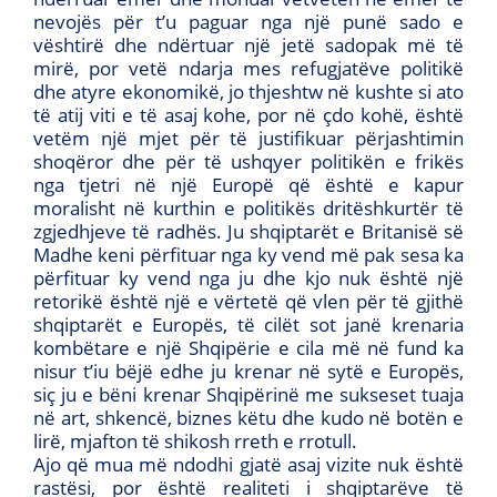
nevojës për t’u paguar nga një punë sado e
vështirë dhe ndërtuar një jetë sadopak më të
mirë, por vetë ndarja mes refugjatëve politikë
dhe atyre ekonomikë, jo thjeshtw në kushte si ato
të atij viti e të asaj kohe, por në çdo kohë, është
vetëm një mjet për të justifikuar përjashtimin
shoqëror dhe për të ushqyer politikën e frikës
nga tjetri në një Europë që është e kapur
moralisht në kurthin e politikës dritëshkurtër të
zgjedhjeve të radhës. Ju shqiptarët e Britanisë së
Madhe keni përfituar nga ky vend më pak sesa ka
përfituar ky vend nga ju dhe kjo nuk është një
retorikë është një e vërtetë që vlen për të gjithë
shqiptarët e Europës, të cilët sot janë krenaria
kombëtare e një Shqipërie e cila më në fund ka
nisur t’iu bëjë edhe ju krenar në sytë e Europës,
siç ju e bëni krenar Shqipërinë me sukseset tuaja
në art, shkencë, biznes këtu dhe kudo në botën e
lirë, mjafton të shikosh rreth e rrotull.
Ajo që mua më ndodhi gjatë asaj vizite nuk është
rastësi, por është realiteti i shqiptarëve të