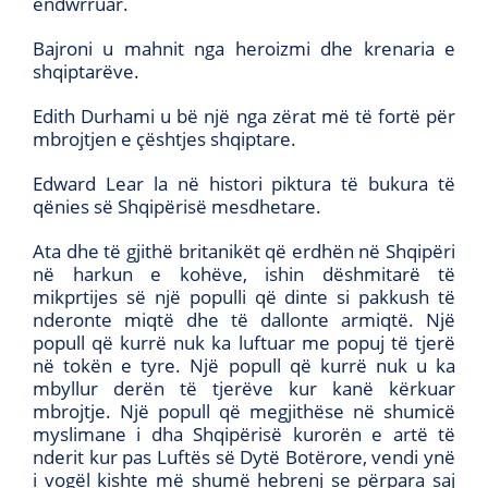
ëndwrruar.
Bajroni u mahnit nga heroizmi dhe krenaria e
shqiptarëve.
Edith Durhami u bë një nga zërat më të fortë për
mbrojtjen e çështjes shqiptare.
Edward Lear la në histori piktura të bukura të
qënies së Shqipërisë mesdhetare.
Ata dhe të gjithë britanikët që erdhën në Shqipëri
në harkun e kohëve, ishin dëshmitarë të
mikprtijes së një populli që dinte si pakkush të
nderonte miqtë dhe të dallonte armiqtë. Një
popull që kurrë nuk ka luftuar me popuj të tjerë
në tokën e tyre. Një popull që kurrë nuk u ka
mbyllur derën të tjerëve kur kanë kërkuar
mbrojtje. Një popull që megjithëse në shumicë
myslimane i dha Shqipërisë kurorën e artë të
nderit kur pas Luftës së Dytë Botërore, vendi ynë
i vogël kishte më shumë hebrenj se përpara saj