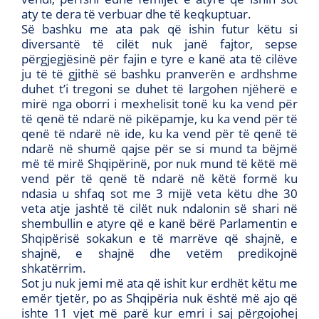
aty te dera të verbuar dhe të keqkuptuar.
Së bashku me ata pak që ishin futur këtu si
diversantë të cilët nuk janë fajtor, sepse
përgjegjësinë për fajin e tyre e kanë ata të cilëve
ju të të gjithë së bashku pranverën e ardhshme
duhet t’i tregoni se duhet të largohen njëherë e
mirë nga oborri i mexhelisit tonë ku ka vend për
të qenë të ndarë në pikëpamje, ku ka vend për të
qenë të ndarë në ide, ku ka vend për të qenë të
ndarë në shumë qajse për se si mund ta bëjmë
më të mirë Shqipërinë, por nuk mund të këtë më
vend për të qenë të ndarë në këtë formë ku
ndasia u shfaq sot me 3 mijë veta këtu dhe 30
veta atje jashtë të cilët nuk ndalonin së shari në
shembullin e atyre që e kanë bërë Parlamentin e
Shqipërisë sokakun e të marrëve që shajnë, e
shajnë, e shajnë dhe vetëm predikojnë
shkatërrim.
Sot ju nuk jemi më ata që ishit kur erdhët këtu me
emër tjetër, po as Shqipëria nuk është më ajo që
ishte 11 vjet më parë kur emri i saj përgojohej