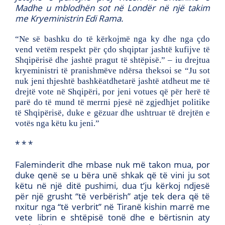
Madhe u mblodhën sot në Londër në një takim
me Kryeministrin Edi Rama.
“Ne së bashku do të kërkojmë nga ky dhe nga çdo
vend vetëm respekt për çdo shqiptar jashtë kufijve të
Shqipërisë dhe jashtë pragut të shtëpisë.” – iu drejtua
kryeministri të pranishmëve ndërsa theksoi se “Ju sot
nuk jeni thjeshtë bashkëatdhetarë jashtë atdheut me të
drejtë vote në Shqipëri, por jeni votues që për herë të
parë do të mund të merrni pjesë në zgjedhjet politike
të Shqipërisë, duke e gëzuar dhe ushtruar të drejtën e
votës nga këtu ku jeni.”
* * *
Faleminderit dhe mbase nuk më takon mua, por
duke qenë se u bëra unë shkak që të vini ju sot
këtu në një ditë pushimi, dua t’ju kërkoj ndjesë
për një grusht “të verbërish” atje tek dera që të
nxitur nga “të verbrit” në Tiranë kishin marrë me
vete librin e shtëpisë tonë dhe e bërtisnin aty