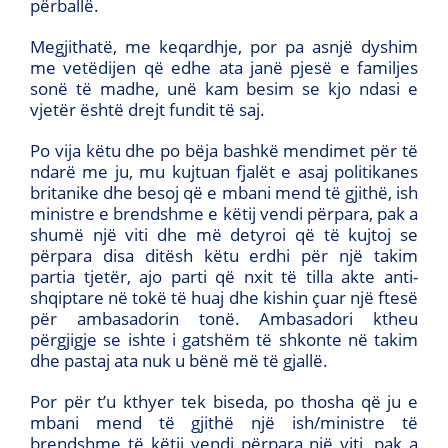
përballë.
Megjithatë, me keqardhje, por pa asnjë dyshim
me vetëdijen që edhe ata janë pjesë e familjes
sonë të madhe, unë kam besim se kjo ndasi e
vjetër është drejt fundit të saj.
Po vija këtu dhe po bëja bashkë mendimet për të
ndarë me ju, mu kujtuan fjalët e asaj politikanes
britanike dhe besoj që e mbani mend të gjithë, ish
ministre e brendshme e këtij vendi përpara, pak a
shumë një viti dhe më detyroi që të kujtoj se
përpara disa ditësh këtu erdhi për një takim
partia tjetër, ajo parti që nxit të tilla akte anti-
shqiptare në tokë të huaj dhe kishin çuar një ftesë
për ambasadorin tonë. Ambasadori ktheu
përgjigje se ishte i gatshëm të shkonte në takim
dhe pastaj ata nuk u bënë më të gjallë.
Por për t’u kthyer tek biseda, po thosha që ju e
mbani mend të gjithë një ish/ministre të
brendshme të këtij vendi përpara një viti, pak a