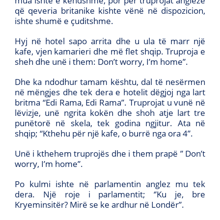
mua ishte e këndshme, por për truprojat angleze
që qeveria britanike kishte vënë në dispozicion,
ishte shumë e çuditshme.
Hyj në hotel sapo arrita dhe u ula të marr një
kafe, vjen kamarieri dhe më flet shqip. Truproja e
sheh dhe unë i them: Don’t worry, I’m home’’.
Dhe ka ndodhur tamam kështu, dal të nesërmen
në mëngjes dhe tek dera e hotelit dëgjoj nga lart
britma “Edi Rama, Edi Rama’’. Truprojat u vunë në
lëvizje, unë ngrita kokën dhe shoh atje lart tre
punëtorë në skela, tek godina ngjitur. Ata në
shqip; “Kthehu për një kafe, o burrë nga ora 4’’.
Unë i kthehem truprojës dhe i them prapë ’’ Don’t
worry, I’m home’’.
Po kulmi ishte në parlamentin anglez mu tek
dera. Një roje i parlamentit; ‘’Ku je, bre
Kryeminsitër? Mirë se ke ardhur në Londër’’.