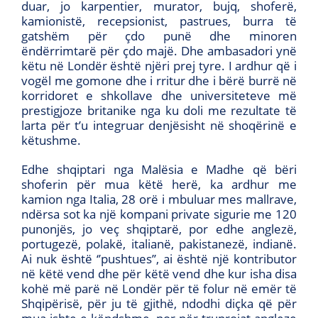
duar, jo karpentier, murator, bujq, shoferë,
kamionistë, recepsionist, pastrues, burra të
gatshëm për çdo punë dhe minoren
ëndërrimtarë për çdo majë. Dhe ambasadori ynë
këtu në Londër është njëri prej tyre. I ardhur që i
vogël me gomone dhe i rritur dhe i bërë burrë në
korridoret e shkollave dhe universiteteve më
prestigjoze britanike nga ku doli me rezultate të
larta për t’u integruar denjësisht në shoqërinë e
këtushme.
Edhe shqiptari nga Malësia e Madhe që bëri
shoferin për mua këtë herë, ka ardhur me
kamion nga Italia, 28 orë i mbuluar mes mallrave,
ndërsa sot ka një kompani private sigurie me 120
punonjës, jo veç shqiptarë, por edhe anglezë,
portugezë, polakë, italianë, pakistanezë, indianë.
Ai nuk është ‘’pushtues’’, ai është një kontributor
në këtë vend dhe për këtë vend dhe kur isha disa
kohë më parë në Londër për të folur në emër të
Shqipërisë, për ju të gjithë, ndodhi diçka që për