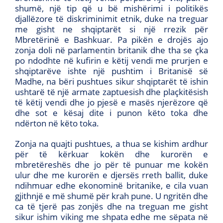
shumë, një tip që u bë mishërimi i politikës
djallëzore të diskriminimit etnik, duke na treguar
me gisht ne shqiptarët si një rrezik për
Mbretërinë e Bashkuar. Pa pikën e drojës ajo
zonja doli në parlamentin britanik dhe tha se çka
po ndodhte në kufirin e këtij vendi me prurjen e
shqiptarëve ishte një pushtim i Britanisë së
Madhe, na bëri pushtues sikur shqiptarët të ishin
ushtarë të një armate zaptuesish dhe plaçkitësish
të këtij vendi dhe jo pjesë e masës njerëzore që
dhe sot e kësaj dite i punon këto toka dhe
ndërton në këto toka.
Zonja na quajti pushtues, a thua se kishim ardhur
për të kërkuar kokën dhe kurorën e
mbretëreshës dhe jo për të punuar me kokën
ulur dhe me kurorën e djersës rreth ballit, duke
ndihmuar edhe ekonominë britanike, e cila vuan
gjithnjë e më shumë për krah pune. U ngritën dhe
ca të tjerë pas zonjës dhe na treguan me gisht
sikur ishim viking me shpata edhe me sëpata në