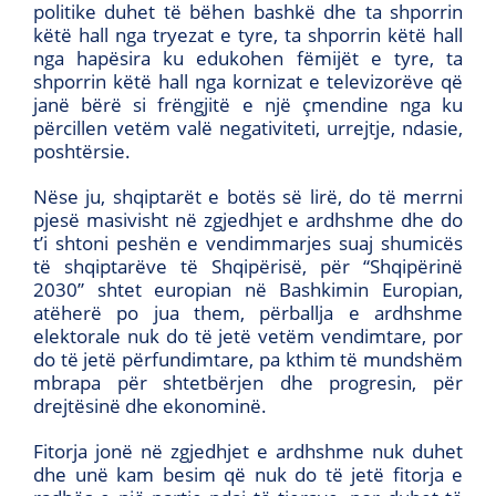
politike duhet të bëhen bashkë dhe ta shporrin
këtë hall nga tryezat e tyre, ta shporrin këtë hall
nga hapësira ku edukohen fëmijët e tyre, ta
shporrin këtë hall nga kornizat e televizorëve që
janë bërë si frëngjitë e një çmendine nga ku
përcillen vetëm valë negativiteti, urrejtje, ndasie,
poshtërsie.
Nëse ju, shqiptarët e botës së lirë, do të merrni
pjesë masivisht në zgjedhjet e ardhshme dhe do
t’i shtoni peshën e vendimmarjes suaj shumicës
të shqiptarëve të Shqipërisë, për “Shqipërinë
2030” shtet europian në Bashkimin Europian,
atëherë po jua them, përballja e ardhshme
elektorale nuk do të jetë vetëm vendimtare, por
do të jetë përfundimtare, pa kthim të mundshëm
mbrapa për shtetbërjen dhe progresin, për
drejtësinë dhe ekonominë.
Fitorja jonë në zgjedhjet e ardhshme nuk duhet
dhe unë kam besim që nuk do të jetë fitorja e