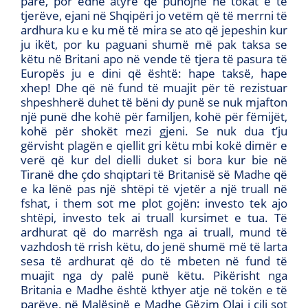
parë, por edhe atyre që punojnë në tokat e të
tjerëve, ejani në Shqipëri jo vetëm që të merrni të
ardhura ku e ku më të mira se ato që jepeshin kur
ju ikët, por ku paguani shumë më pak taksa se
këtu në Britani apo në vende të tjera të pasura të
Europës ju e dini që është: hape taksë, hape
xhep! Dhe që në fund të muajit për të rezistuar
shpeshherë duhet të bëni dy punë se nuk mjafton
një punë dhe kohë për familjen, kohë për fëmijët,
kohë për shokët mezi gjeni. Se nuk dua t’ju
gërvisht plagën e qiellit gri këtu mbi kokë dimër e
verë që kur del dielli duket si bora kur bie në
Tiranë dhe çdo shqiptari të Britanisë së Madhe që
e ka lënë pas një shtëpi të vjetër a një truall në
fshat, i them sot me plot gojën: investo tek ajo
shtëpi, investo tek ai truall kursimet e tua. Të
ardhurat që do marrësh nga ai truall, mund të
vazhdosh të rrish këtu, do jenë shumë më të larta
sesa të ardhurat që do të mbeten në fund të
muajit nga dy palë punë këtu. Pikërisht nga
Britania e Madhe është kthyer atje në tokën e të
parëve, në Malësinë e Madhe Gëzim Olaj i cili sot