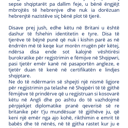
sepse shqiptarët pa dallim feje, u bënë ëngjëjt
mbrojtës të hebrenjve dhe nuk ia dorëzuan
hebrenjtë nazistëve siç bënë plot të tjerë.
Disave prej jush, edhe këtu në Britani u është
dashur të fshehin identitetin e tyre. Disa të
tjerëve të bëjnë punë që nuk i kishin parë as në
ëndrrën më të keqe kur morën rrugën për këtej,
ndërsa disa ende sot kalojnë vështirësi
burokratike për regjstrimin e fëmijve në Shqipwri,
pasi tjetër emër kanë në pasaportën angleze, e
tjetër duan të kenë në certifikatën e lindjes
shqiptare.
Ne do të ndërmarin së shpejti një nismë ligjore
për regjistrimin pa telashe në Shqipëri të të gjithë
fëmijëve të prindërve që u regjistruan si kosovarë
këtu në Angli dhe po ashtu do të vazhdojmë
përpjekjet diplomatike pranë qeverisë së re
britanike për t’ju mundësuar të gjithëve ju, që
keni një emër nga ajo kohë, rikthimin e emrit të
babës dhe të nënës, në të gjitha rastet kur ju e