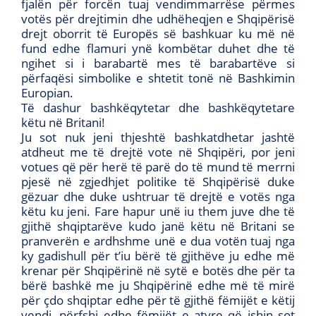
fjalën për forcën tuaj vendimmarrëse përmes
votës për drejtimin dhe udhëheqjen e Shqipërisë
drejt oborrit të Europës së bashkuar ku më në
fund edhe flamuri ynë kombëtar duhet dhe të
ngihet si i barabartë mes të barabartëve si
përfaqësi simbolike e shtetit tonë në Bashkimin
Europian.
Të dashur bashkëqytetar dhe bashkëqytetare
këtu në Britani!
Ju sot nuk jeni thjeshtë bashkatdhetar jashtë
atdheut me të drejtë vote në Shqipëri, por jeni
votues që për herë të parë do të mund të merrni
pjesë në zgjedhjet politike të Shqipërisë duke
gëzuar dhe duke ushtruar të drejtë e votës nga
këtu ku jeni. Fare hapur unë iu them juve dhe të
gjithë shqiptarëve kudo janë këtu në Britani se
pranverën e ardhshme unë e dua votën tuaj nga
ky gadishull për t’iu bërë të gjithëve ju edhe më
krenar për Shqipërinë në sytë e botës dhe për ta
bërë bashkë me ju Shqipërinë edhe më të mirë
për çdo shqiptar edhe për të gjithë fëmijët e këtij
vendi, përfshi edhe fëmijët e atyre që ishin sot