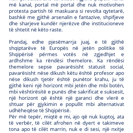
më kanal, portal më portal dhe nuk motivohen
protesta partish të maskuara si revolta qytetarë,
bashkë me gjithë arsenalin e fantazive, shpifjeve
dhe sharjeve kundër njerëzve dhe institucioneve
të shtetit në këto raste.
Prandaj, edhe pjesëmarrja juaj, e të gjithë
shqiptarëve të Europës në jetën politike të
Shqipërisë përmes votës në zgjedhjet e
ardhshme ka rëndësi themelore. Ka rëndësi
themelore sepse pavarësisht statusit social,
pavarësisht nëse dikush këtu është profesor apo
nëse dikush tjetër është punëtor krahu, ju të
gjithë keni një horizont mbi jetën dhe mbi botën,
mbi vështirësitë e punës dhe sakrificat e suksesit,
një horizont që është një garanci dhe vlerë e
shtuar për gjykimin e popullit mbi alternativat
udhëheqëse të Shqipërisë.
Për më tepër, miqtë e mi, ajo që nuk kuptoj, ata
të verbër, të cilët afrohen në dyert e takimeve
tona apo të cilët marrin, nuk e di sesi, një nxitje