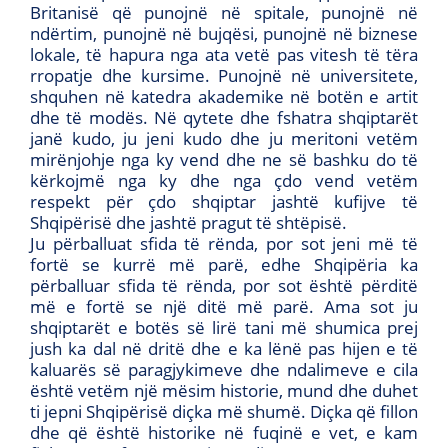
Britanisë që punojnë në spitale, punojnë në
ndërtim, punojnë në bujqësi, punojnë në biznese
lokale, të hapura nga ata vetë pas vitesh të tëra
rropatje dhe kursime. Punojnë në universitete,
shquhen në katedra akademike në botën e artit
dhe të modës. Në qytete dhe fshatra shqiptarët
janë kudo, ju jeni kudo dhe ju meritoni vetëm
mirënjohje nga ky vend dhe ne së bashku do të
kërkojmë nga ky dhe nga çdo vend vetëm
respekt për çdo shqiptar jashtë kufijve të
Shqipërisë dhe jashtë pragut të shtëpisë.
Ju përballuat sfida të rënda, por sot jeni më të
fortë se kurrë më parë, edhe Shqipëria ka
përballuar sfida të rënda, por sot është përditë
më e fortë se një ditë më parë. Ama sot ju
shqiptarët e botës së lirë tani më shumica prej
jush ka dal në dritë dhe e ka lënë pas hijen e të
kaluarës së paragjykimeve dhe ndalimeve e cila
është vetëm një mësim historie, mund dhe duhet
ti jepni Shqipërisë diçka më shumë. Diçka që fillon
dhe që është historike në fuqinë e vet, e kam