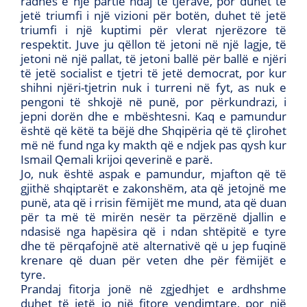
radhës e një partie ndaj të tjerave, por duhet të
jetë triumfi i një vizioni për botën, duhet të jetë
triumfi i një kuptimi për vlerat njerëzore të
respektit. Juve ju qëllon të jetoni në një lagje, të
jetoni në një pallat, të jetoni ballë për ballë e njëri
të jetë socialist e tjetri të jetë democrat, por kur
shihni njëri-tjetrin nuk i turreni në fyt, as nuk e
pengoni të shkojë në punë, por përkundrazi, i
jepni dorën dhe e mbështesni. Kaq e pamundur
është që këtë ta bëjë dhe Shqipëria që të çlirohet
më në fund nga ky makth që e ndjek pas qysh kur
Ismail Qemali krijoi qeverinë e parë.
Jo, nuk është aspak e pamundur, mjafton që të
gjithë shqiptarët e zakonshëm, ata që jetojnë me
punë, ata që i rrisin fëmijët me mund, ata që duan
për ta më të mirën nesër ta përzënë djallin e
ndasisë nga hapësira që i ndan shtëpitë e tyre
dhe të përqafojnë atë alternativë që u jep fuqinë
krenare që duan për veten dhe për fëmijët e
tyre.
Prandaj fitorja jonë në zgjedhjet e ardhshme
duhet të jetë jo një fitore vendimtare, por një