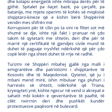
dhe kolapsi energjetik ishte mbrapa derës për të
gjithë. Spitalet pa ilaçet bazë, pa çarçafë, pa
batanije, me mjete operimi të kohës së miqësisë
shqiptaro-kineze që e kishin bërë Shqipërinë
vendin mes shifrën më
Korrupsioni për të cilin po ta vini re flitet sot më
shumë se dje, ishte një fakt i pranuar në çdo
takim të qytetarit me shtetin, deri dhe për të
marrë një certifikatë të gjendjes civile mund të
duhet të paguaje rryshfet ndërkohë që për çdo
copë letër nga shteti duhet të rrije në radhë.
Turizmi në Shqipëri mbahej gjallë nga malli i
emigrantëve dhe patriotizmi i shqiptarëve të
Kosovës dhe të Maqedonisë. Qytetet, që ju i
mbani mend mirë, ishin mbuluar nga pluhuri i
harresës së shtetit, ndërkohë që Triana,
kryeqyteti ynë, kishte ngecur në vend si akrepat e
sahatit mbi kokën e qeveritarëve të paaftë, të
cilët nxirrnin deri dhe pushkët kundër
protestuesve paqësorë në bulevard.