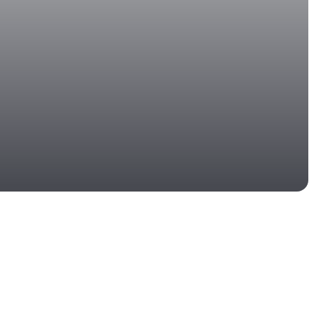
i
n
w
n
n
d
i
d
d
o
n
o
o
w
d
w
w
o
w