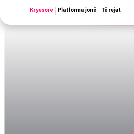
Kryesore
Platforma jonë
Të rejat