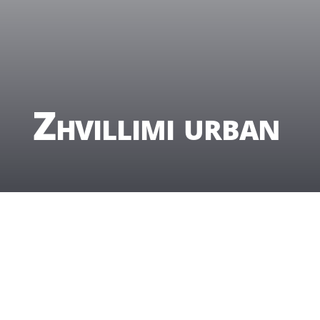
Zhvillimi urban