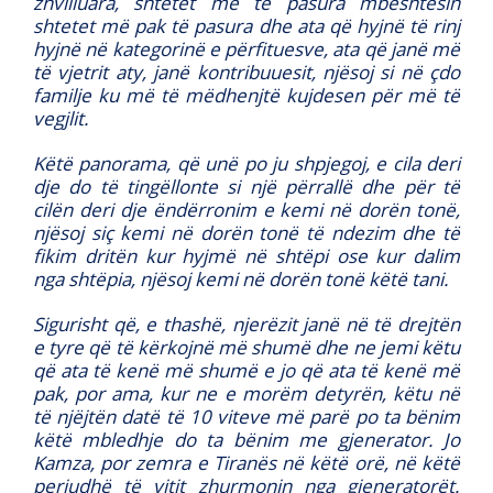
zhvilluara, shtetet më të pasura mbështesin
shtetet më pak të pasura dhe ata që hyjnë të rinj
hyjnë në kategorinë e përfituesve, ata që janë më
të vjetrit aty, janë kontribuuesit, njësoj si në çdo
familje ku më të mëdhenjtë kujdesen për më të
vegjlit.
Këtë panorama, që unë po ju shpjegoj, e cila deri
dje do të tingëllonte si një përrallë dhe për të
cilën deri dje ëndërronim e kemi në dorën tonë,
njësoj siç kemi në dorën tonë të ndezim dhe të
fikim dritën kur hyjmë në shtëpi ose kur dalim
nga shtëpia, njësoj kemi në dorën tonë këtë tani.
Sigurisht që, e thashë, njerëzit janë në të drejtën
e tyre që të kërkojnë më shumë dhe ne jemi këtu
që ata të kenë më shumë e jo që ata të kenë më
pak, por ama, kur ne e morëm detyrën, këtu në
të njëjtën datë të 10 viteve më parë po ta bënim
këtë mbledhje do ta bënim me gjenerator. Jo
Kamza, por zemra e Tiranës në këtë orë, në këtë
periudhë të vitit zhurmonin nga gjeneratorët.