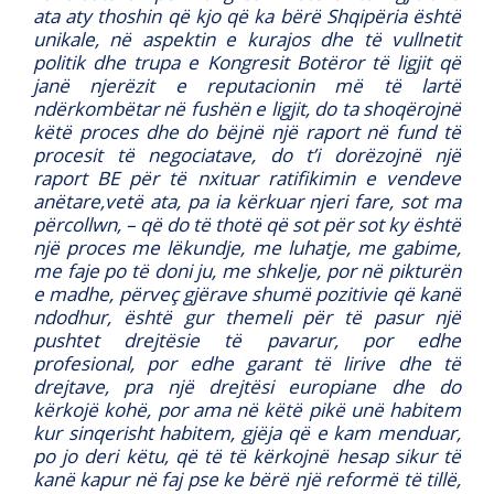
ata aty thoshin që kjo që ka bërë Shqipëria është
unikale, në aspektin e kurajos dhe të vullnetit
politik dhe trupa e Kongresit Botëror të ligjit që
janë njerëzit e reputacionin më të lartë
ndërkombëtar në fushën e ligjit, do ta shoqërojnë
këtë proces dhe do bëjnë një raport në fund të
procesit të negociatave, do t’i dorëzojnë një
raport BE për të nxituar ratifikimin e vendeve
anëtare,vetë ata, pa ia kërkuar njeri fare, sot ma
përcollwn, – që do të thotë që sot për sot ky është
një proces me lëkundje, me luhatje, me gabime,
me faje po të doni ju, me shkelje, por në pikturën
e madhe, përveç gjërave shumë pozitivie që kanë
ndodhur, është gur themeli për të pasur një
pushtet drejtësie të pavarur, por edhe
profesional, por edhe garant të lirive dhe të
drejtave, pra një drejtësi europiane dhe do
kërkojë kohë, por ama në këtë pikë unë habitem
kur sinqerisht habitem, gjëja që e kam menduar,
po jo deri këtu, që të të kërkojnë hesap sikur të
kanë kapur në faj pse ke bërë një reformë të tillë,