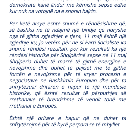
demokratë kanë lindur me këmishë sepse edhe
kur nuk na votojnë na e shohin hajrin.
Për këtë arsye është shumë e rëndësishme që,
së bashku ne të ndajmë një bindje që ndryshe
nga të gjitha zgjedhjet e tjera, 11 maji është një
zgjedhje ku, jo vetëm për ne si Parti Socialiste ka
shumë rëndësi rezultati, por kur rezultati ka një
rëndësi historike për Shqipërinë sepse në 11 maj
Shqipëria duhet të marrë të gjithë energjinë e
nevojshme dhe duhet të pajiset me të gjithë
forcën e nevojshme për të kryer procesin e
negociatave në Bashkimin Europian dhe për ta
shfrytëzuar dritaren e hapur të një mundësie
historike, që është rezultat të përputhjes së
rrethanave të brendshme të vendit tonë me
rrethanat e Europës.
Është një dritare e hapur që ne duhet ta
shfrytëzojmë për të hyrë përpara se të mbyllet.