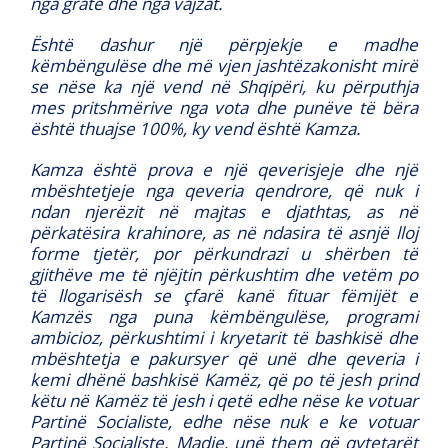
nga gratë dhe nga vajzat.
Është dashur një përpjekje e madhe
këmbëngulëse dhe më vjen jashtëzakonisht mirë
se nëse ka një vend në Shqipëri, ku përputhja
mes pritshmërive nga vota dhe punëve të bëra
është thuajse 100%, ky vend është Kamza.
Kamza është prova e një qeverisjeje dhe një
mbështetjeje nga qeveria qendrore, që nuk i
ndan njerëzit në majtas e djathtas, as në
përkatësira krahinore, as në ndasira të asnjë lloj
forme tjetër, por përkundrazi u shërben të
gjithëve me të njëjtin përkushtim dhe vetëm po
të llogarisësh se çfarë kanë fituar fëmijët e
Kamzës nga puna këmbëngulëse, programi
ambicioz, përkushtimi i kryetarit të bashkisë dhe
mbështetja e pakursyer që unë dhe qeveria i
kemi dhënë bashkisë Kamëz, që po të jesh prind
këtu në Kamëz të jesh i qetë edhe nëse ke votuar
Partinë Socialiste, edhe nëse nuk e ke votuar
Partinë Socialiste. Madje, unë them që qytetarët