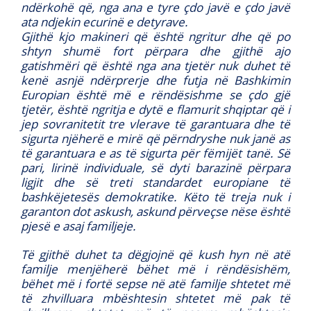
ndërkohë që, nga ana e tyre çdo javë e çdo javë
ata ndjekin ecurinë e detyrave.
Gjithë kjo makineri që është ngritur dhe që po
shtyn shumë fort përpara dhe gjithë ajo
gatishmëri që është nga ana tjetër nuk duhet të
kenë asnjë ndërprerje dhe futja në Bashkimin
Europian është më e rëndësishme se çdo gjë
tjetër, është ngritja e dytë e flamurit shqiptar që i
jep sovranitetit tre vlerave të garantuara dhe të
sigurta njëherë e mirë që përndryshe nuk janë as
të garantuara e as të sigurta për fëmijët tanë. Së
pari, lirinë individuale, së dyti barazinë përpara
ligjit dhe së treti standardet europiane të
bashkëjetesës demokratike. Këto të treja nuk i
garanton dot askush, askund përveçse nëse është
pjesë e asaj familjeje.
Të gjithë duhet ta dëgjojnë që kush hyn në atë
familje menjëherë bëhet më i rëndësishëm,
bëhet më i fortë sepse në atë familje shtetet më
të zhvilluara mbështesin shtetet më pak të