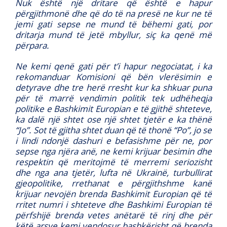
Nuk është një dritare që është e hapur
përgjithmonë dhe që do të na presë ne kur ne të
jemi gati sepse ne mund të bëhemi gati, por
dritarja mund të jetë mbyllur, siç ka qenë më
përpara.
Ne kemi qenë gati për t’i hapur negociatat, i ka
rekomanduar Komisioni që bën vlerësimin e
detyrave dhe tre herë rresht kur ka shkuar puna
për të marrë vendimin politik tek udhëheqja
politike e Bashkimit Europian e të gjithë shteteve,
ka dalë një shtet ose një shtet tjetër e ka thënë
“Jo”. Sot të gjitha shtet duan që të thonë “Po”, jo se
i lindi ndonjë dashuri e befasishme për ne, por
sepse nga njëra anë, ne kemi krijuar besimin dhe
respektin që meritojmë të merremi seriozisht
dhe nga ana tjetër, lufta në Ukrainë, turbullirat
gjeopolitike, rrethanat e përgjithshme kanë
krijuar nevojën brenda Bashkimit Europian që të
rritet numri i shteteve dhe Bashkimi Europian të
përfshijë brenda vetes anëtarë të rinj dhe për
këtë arsye kemi vendosur bashkërisht që brenda