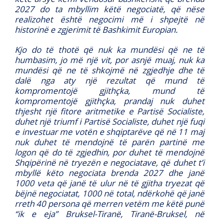
2027 do ta mbyllim këtë negociatë, që nëse
realizohet është negocimi më i shpejtë në
historinë e zgjerimit të Bashkimit Europian.
Kjo do të thotë që nuk ka mundësi që ne të
humbasim, jo më një vit, por asnjë muaj, nuk ka
mundësi që ne të shkojmë në zgjedhje dhe të
dalë nga aty një rezultat që mund të
kompromentojë gjithçka, mund të
kompromentojë gjithçka, prandaj nuk duhet
thjesht një fitore aritmetike e Partisë Socialiste,
duhet një triumf i Partisë Socialiste, duhet një fuqi
e investuar me votën e shqiptarëve që në 11 maj
nuk duhet të mendojnë të parën partinë me
logon që do të zgjedhin, por duhet të mendojnë
Shqipërinë në tryezën e negociatave, që duhet t’i
mbyllë këto negociata brenda 2027 dhe janë
1000 veta që janë të ulur në të gjitha tryezat që
bëjnë negociatat, 1000 në total, ndërkohë që janë
rreth 40 persona që merren vetëm me këtë punë
“ik e eja” Bruksel-Tiranë, Tiranë-Bruksel, në