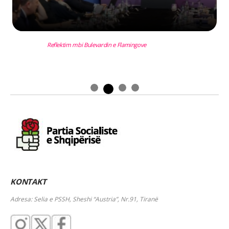
Reflektim mbi Bulevardin e Flamingove
KONTAKT
Adresa: Selia e PSSH, Sheshi “Austria”, Nr.91, Tiranë