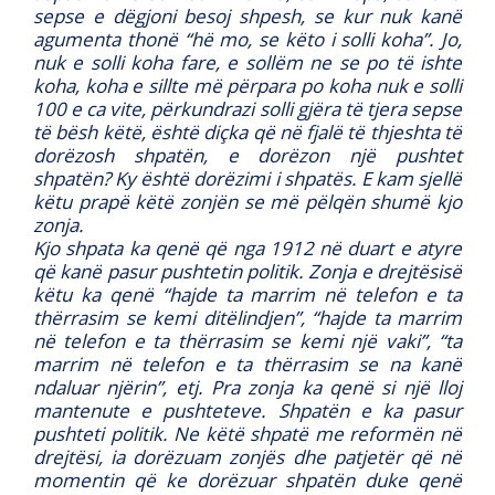
sepse e dëgjoni besoj shpesh, se kur nuk kanë
agumenta thonë “hë mo, se këto i solli koha”. Jo,
nuk e solli koha fare, e sollëm ne se po të ishte
koha, koha e sillte më përpara po koha nuk e solli
100 e ca vite, përkundrazi solli gjëra të tjera sepse
të bësh këtë, është diçka që në fjalë të thjeshta të
dorëzosh shpatën, e dorëzon një pushtet
shpatën? Ky është dorëzimi i shpatës. E kam sjellë
këtu prapë këtë zonjën se më pëlqën shumë kjo
zonja.
Kjo shpata ka qenë që nga 1912 në duart e atyre
që kanë pasur pushtetin politik. Zonja e drejtësisë
këtu ka qenë “hajde ta marrim në telefon e ta
thërrasim se kemi ditëlindjen”, “hajde ta marrim
në telefon e ta thërrasim se kemi një vaki”, “ta
marrim në telefon e ta thërrasim se na kanë
ndaluar njërin”, etj. Pra zonja ka qenë si një lloj
mantenute e pushteteve. Shpatën e ka pasur
pushteti politik. Ne këtë shpatë me reformën në
drejtësi, ia dorëzuam zonjës dhe patjetër që në
momentin që ke dorëzuar shpatën duke qenë