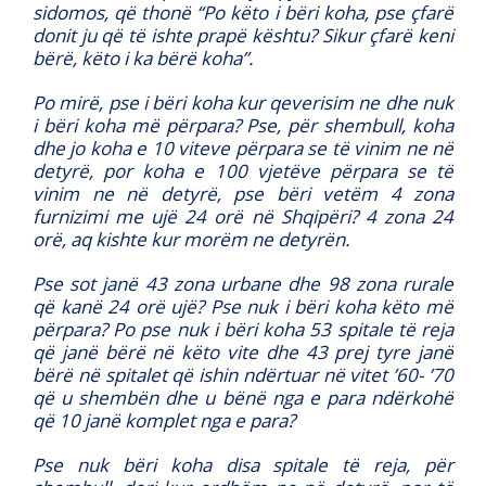
sidomos, që thonë “Po këto i bëri koha, pse çfarë
donit ju që të ishte prapë kështu? Sikur çfarë keni
bërë, këto i ka bërë koha”.
Po mirë, pse i bëri koha kur qeverisim ne dhe nuk
i bëri koha më përpara? Pse, për shembull, koha
dhe jo koha e 10 viteve përpara se të vinim ne në
detyrë, por koha e 100 vjetëve përpara se të
vinim ne në detyrë, pse bëri vetëm 4 zona
furnizimi me ujë 24 orë në Shqipëri? 4 zona 24
orë, aq kishte kur morëm ne detyrën.
Pse sot janë 43 zona urbane dhe 98 zona rurale
që kanë 24 orë ujë? Pse nuk i bëri koha këto më
përpara? Po pse nuk i bëri koha 53 spitale të reja
që janë bërë në këto vite dhe 43 prej tyre janë
bërë në spitalet që ishin ndërtuar në vitet ’60- ’70
që u shembën dhe u bënë nga e para ndërkohë
që 10 janë komplet nga e para?
Pse nuk bëri koha disa spitale të reja, për