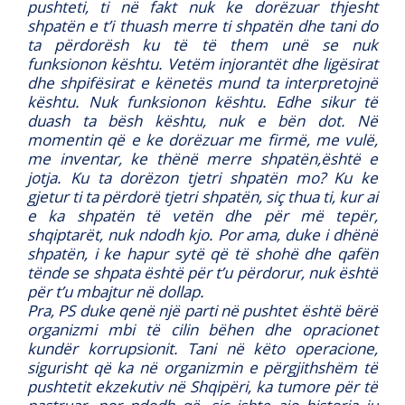
pushteti, ti në fakt nuk ke dorëzuar thjesht
shpatën e t’i thuash merre ti shpatën dhe tani do
ta përdorësh ku të të them unë se nuk
funksionon kështu. Vetëm injorantët dhe ligësirat
dhe shpifësirat e kënetës mund ta interpretojnë
kështu. Nuk funksionon kështu. Edhe sikur të
duash ta bësh kështu, nuk e bën dot. Në
momentin që e ke dorëzuar me firmë, me vulë,
me inventar, ke thënë merre shpatën,është e
jotja. Ku ta dorëzon tjetri shpatën mo? Ku ke
gjetur ti ta përdorë tjetri shpatën, siç thua ti, kur ai
e ka shpatën të vetën dhe për më tepër,
shqiptarët, nuk ndodh kjo. Por ama, duke i dhënë
shpatën, i ke hapur sytë që të shohë dhe qafën
tënde se shpata është për t’u përdorur, nuk është
për t’u mbajtur në dollap.
Pra, PS duke qenë një parti në pushtet është bërë
organizmi mbi të cilin bëhen dhe opracionet
kundër korrupsionit. Tani në këto operacione,
sigurisht që ka në organizmin e përgjithshëm të
pushtetit ekzekutiv në Shqipëri, ka tumore për të