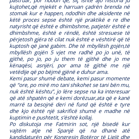
pastruar, por ndodh që, siç ishte ajo historia ju
kujtohet,që mjekët e harruan çadrën brenda në
stomak kur e happen, ndodhin dhe aksidente në
këtë proces sepse është një praktikë e re dhe
natyrisht që është e dhimbshme, patjetër është e
dhimbshme, është e rëndë, është stresuese të
përjetosh gjëra të cilat nuk është e vështirë që të
kuptosh që janë gabim. Dhe të mbyllësh gojën,të
mbyllësh gojën 5 vjet me radhë po jo unë, të
gjithë, po jo, po ju them të gjithë dhe jo me
kënaqësi, asnjëri, por ama të gjithë me një
vetëdije që po bëjmë gjënë e duhur ama.
Kemi pasur shumë debate, kemi pasur momente
që “ore, po mirë mo tani shikohet se tani bën mu,
nuk është kështu”, jo lëre sepse na ka interesuar
që atë shpatën që e kemi dorëzuar,ata që e kanë
marrë ta besojnë deri në fund që është e tyre
dhe kjo është një sakrificë shumë e madhe në
kuptimin e pushtetit, s’është kollaj.
Po diskutoja me Fatmirin sot, një bisedë kur
vajtëm atje në Spanjë që na dhanë atë
kandidaturën për Kongresin Botëror të Ligjit dhe