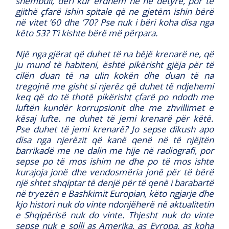
shembull, deri kur erdhëm ne në detyrë, por të
gjithë çfarë ishin spitale që ne gjetëm ishin bërë
në vitet ’60 dhe ’70? Pse nuk i bëri koha disa nga
këto 53? T’i kishte bërë më përpara.
Një nga gjërat që duhet të na bëjë krenarë ne, që
ju mund të habiteni, është pikërisht gjëja për të
cilën duan të na ulin kokën dhe duan të na
tregojnë me gisht si njerëz që duhet të ndjehemi
keq që do të thotë pikërisht çfarë po ndodh me
luftën kundër korrupsionit dhe me zhvillimet e
kësaj lufte. ne duhet të jemi krenarë për këtë.
Pse duhet të jemi krenarë? Jo sepse dikush apo
disa nga njerëzit që kanë qenë në të njëjtën
barrikadë me ne dalin me hije në radiografi, por
sepse po të mos ishim ne dhe po të mos ishte
kurajoja jonë dhe vendosmëria jonë për të bërë
një shtet shqiptar të denjë për të qenë i barabartë
në tryezën e Bashkimit Europian, këto ngjarje dhe
kjo histori nuk do vinte ndonjëherë në aktualitetin
e Shqipërisë nuk do vinte. Thjesht nuk do vinte
sepse nuk e solli as Amerika, as Evropa, as koha