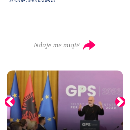
Shumë faleminderit!
Ndaje me miqtë
Previous
Next