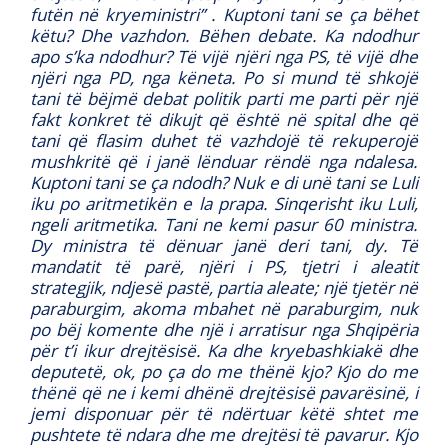
futën në kryeministri’’ . Kuptoni tani se ça bëhet
këtu? Dhe vazhdon. Bëhen debate. Ka ndodhur
apo s’ka ndodhur? Të vijë njëri nga PS, të vijë dhe
njëri nga PD, nga këneta. Po si mund të shkojë
tani të bëjmë debat politik parti me parti për një
fakt konkret të dikujt që është në spital dhe që
tani që flasim duhet të vazhdojë të rekuperojë
mushkritë që i janë lënduar rëndë nga ndalesa.
Kuptoni tani se ça ndodh? Nuk e di unë tani se Luli
iku po aritmetikën e la prapa. Sinqerisht iku Luli,
ngeli aritmetika. Tani ne kemi pasur 60 ministra.
Dy ministra të dënuar janë deri tani, dy. Të
mandatit të parë, njëri i PS, tjetri i aleatit
strategjik, ndjesë pastë, partia aleate; një tjetër në
paraburgim, akoma mbahet në paraburgim, nuk
po bëj komente dhe një i arratisur nga Shqipëria
për t’i ikur drejtësisë. Ka dhe kryebashkiakë dhe
deputetë, ok, po ça do me thënë kjo? Kjo do me
thënë që ne i kemi dhënë drejtësisë pavarësinë, i
jemi disponuar për të ndërtuar këtë shtet me
pushtete të ndara dhe me drejtësi të pavarur. Kjo