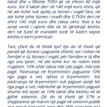
taksë dhe u fillonte TVSH që në xhiron 40 mijë
euro. Sot 0 taksë deri në 140 mijë euro xhiro, që
në atë kohë nuk quhej as biznes i vogël fare, në
atë kohë ishte biznes i madh dhe 0 TVSH deri në
xhiro 140 mijë euro dhe taksa zero. Nuk e ka
asnjë vend i rajonit dhe do të qëndrojë kështu
deri në fund të mandatit tonë të katërt sepse
kështu e kemi premtuar.
Tani, çfarë do të thotë kjo? Kjo do të thotë që
paratë që biznesi i paguante shtetit, sot i mban në
familjet e tij, biznesi i vogël, për familjen e tij dhe
nga ana tjetër, në atë kohë kur ne nisëm këtë
rrugëtim, 10% ishte taksa mbi çdo pagë, mbi çdo
pagë. Pastruesja në Kryeministri paguante 10%
nga paga e vet, njësoj si kryeministri. Sot
pastruesja në Kryeministri nuk paguan asnjë lek
nga paga e vet, ndërkohë që kryeministri paguan
shumë më tepër se 10% taksë dhe kështu në të
gjithë sistemin. Që do të thotë që 57% e
shqiptarëve që marrin një pagë në sektorin publik
ose privat paguajnë zero dhe 36% paguajnë nga