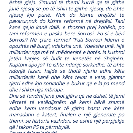
është gjëja. S’mund të themi kurrë që të gjithë
janë njësoj se po të ishin të gjithë njësoj, do ishte
njësoj kjo punë. Nuk do kishte drejtësi të
pavarur,nuk do kishte reformë në drejtësi. Tani
kanë që,jo kanë dalë, e thoshin prej kohësh, po
tani reformën e paska bërë Sorrosi. Po si e bëri
Sorrosi? Në çfarë forme? “Futi Sorrosi liderin e
opozitës në burg”, vdeksha unë. Vdeksha unë. Një
miliarder nga më të mëdhenjtë e botës, ia kushtoi
jetën kapjes së bufit të kënetës në Shqipëri.
Kuptoni apo jo? Të ishte ndonjë sorkadhe, të ishte
ndonjë fazan, hajde se thotë njeriu edhe këta
miliarderët kanë dhe këta tekat e veta, gjahtar
tjetri edhe kjo sorkadhe e bukur që e la pa mend
dhe i shkoi nga mbrapa.
Dhe së fundmi janë plot gjëra që ne duhet të jemi
vërtetë të vetëdijshëm që kemi bërë shumë
edhe kemi vendosur të gjitha bazat me këtë
manadatin e katërt, finalen e një gjenerate po
themi, se historia vazhdon, se është një përpjekje
që i takon PS ta përmbyllë.