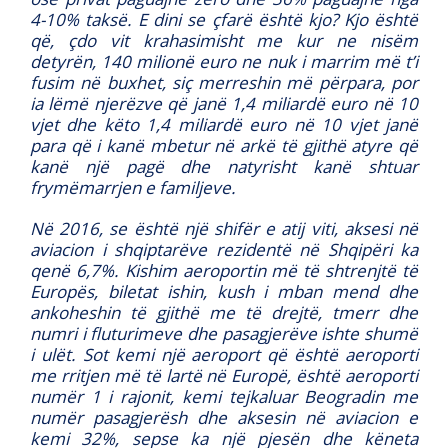
4-10% taksë. E dini se çfarë është kjo? Kjo është
që, çdo vit krahasimisht me kur ne nisëm
detyrën, 140 milionë euro ne nuk i marrim më t’i
fusim në buxhet, siç merreshin më përpara, por
ia lëmë njerëzve që janë 1,4 miliardë euro në 10
vjet dhe këto 1,4 miliardë euro në 10 vjet janë
para që i kanë mbetur në arkë të gjithë atyre që
kanë një pagë dhe natyrisht kanë shtuar
frymëmarrjen e familjeve.
Në 2016, se është një shifër e atij viti, aksesi në
aviacion i shqiptarëve rezidentë në Shqipëri ka
qenë 6,7%. Kishim aeroportin më të shtrenjtë të
Europës, biletat ishin, kush i mban mend dhe
ankoheshin të gjithë me të drejtë, tmerr dhe
numri i fluturimeve dhe pasagjerëve ishte shumë
i ulët. Sot kemi një aeroport që është aeroporti
me rritjen më të lartë në Europë, është aeroporti
numër 1 i rajonit, kemi tejkaluar Beogradin me
numër pasagjerësh dhe aksesin në aviacion e
kemi 32%, sepse ka një pjesën dhe këneta