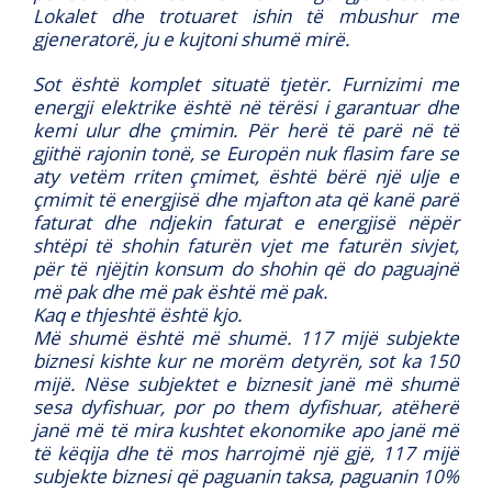
Lokalet dhe trotuaret ishin të mbushur me
gjeneratorë, ju e kujtoni shumë mirë.
Sot është komplet situatë tjetër. Furnizimi me
energji elektrike është në tërësi i garantuar dhe
kemi ulur dhe çmimin. Për herë të parë në të
gjithë rajonin tonë, se Europën nuk flasim fare se
aty vetëm rriten çmimet, është bërë një ulje e
çmimit të energjisë dhe mjafton ata që kanë parë
faturat dhe ndjekin faturat e energjisë nëpër
shtëpi të shohin faturën vjet me faturën sivjet,
për të njëjtin konsum do shohin që do paguajnë
më pak dhe më pak është më pak.
Kaq e thjeshtë është kjo.
Më shumë është më shumë. 117 mijë subjekte
biznesi kishte kur ne morëm detyrën, sot ka 150
mijë. Nëse subjektet e biznesit janë më shumë
sesa dyfishuar, por po them dyfishuar, atëherë
janë më të mira kushtet ekonomike apo janë më
të këqija dhe të mos harrojmë një gjë, 117 mijë
subjekte biznesi që paguanin taksa, paguanin 10%