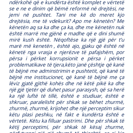
ndërkohë që e kundërta është komplet e vërtetë
se e ne e dinim që bëmë reformë në drejtësi, ne
jemi në pushtet. Tani me kë do meret kjo
drejtësia, me të vdekurit? Apo me kënetën? Me
kënetën aq sa ka dhe ça ka, dhe me kënetën nuk
është marrë me gjënë e madhe që e dini shumë
mirë kush është. Nëqoftëse ka një gjë për t’u
marë më kenetën , është ajo, gjaku që është në
kënetë nga vrasja e njerëzve të pafajshëm, por
përsa i përket korrupsionit e përsa i përket
problematikave të tjera,këto janë çështje që kanë
të bëjnë me adminstrimin e pushtetit, që kanë të
bëjnë me institucionet, që kanë të bëjnë me ça
lëviz gjatë gjithë kohës dhe në këtë pikë ka dhe
një gjë tjetër që duhet pasur parasysh, që sa herë
ka një luftë të tillë, është e studiuar, është e
shkruar, paralelisht për shkak se bëhet zhurmë,
zhurmë, zhurmë, krijohet dhe një perceptim sikur
këtu plasi peshku, në fakt e kundërta është e
vërtetë. Këtu ka filluar pastrimi. Dhe për shkak të
këtij perceptimi, për shkak të kësaj zhurme,