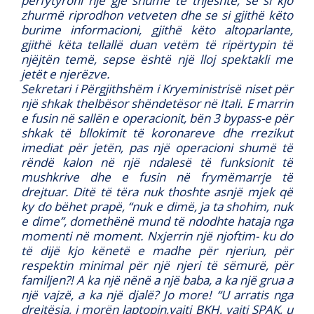
përfytyroni një gjë shumë të thjeshtë, se si kjo
zhurmë riprodhon vetveten dhe se si gjithë këto
burime informacioni, gjithë këto altoparlante,
gjithë këta tellallë duan vetëm të ripërtypin të
njëjtën temë, sepse është një lloj spektakli me
jetët e njerëzve.
Sekretari i Përgjithshëm i Kryeministrisë niset për
një shkak thelbësor shëndetësor në Itali. E marrin
e fusin në sallën e operacionit, bën 3 bypass-e për
shkak të bllokimit të koronareve dhe rrezikut
imediat për jetën, pas një operacioni shumë të
rëndë kalon në një ndalesë të funksionit të
mushkrive dhe e fusin në frymëmarrje të
drejtuar. Ditë të tëra nuk thoshte asnjë mjek që
ky do bëhet prapë, “nuk e dimë, ja ta shohim, nuk
e dime”, domethënë mund të ndodhte hataja nga
momenti në moment. Nxjerrin një njoftim- ku do
të dijë kjo kënetë e madhe për njeriun, për
respektin minimal për një njeri të sëmurë, për
familjen?! A ka një nënë a një baba, a ka një grua a
një vajzë, a ka një djalë? Jo more! “U arratis nga
drejtësia, i morën laptopin,vajti BKH, vajti SPAK, u