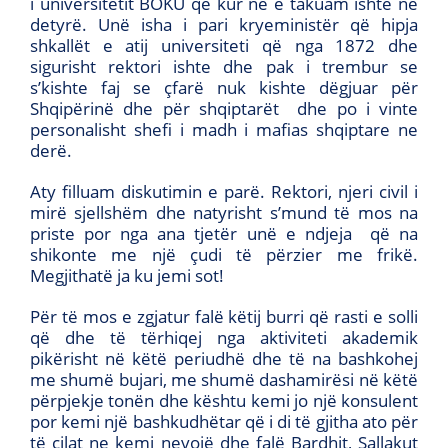
i universitetit BOKU që kur ne e takuam ishte në
detyrë. Unë isha i pari kryeministër që hipja
shkallët e atij universiteti që nga 1872 dhe
sigurisht rektori ishte dhe pak i trembur se
s’kishte faj se çfarë nuk kishte dëgjuar për
Shqipërinë dhe për shqiptarët dhe po i vinte
personalisht shefi i madh i mafias shqiptare ne
derë.
Aty filluam diskutimin e parë. Rektori, njeri civil i
mirë sjellshëm dhe natyrisht s’mund të mos na
priste por nga ana tjetër unë e ndjeja që na
shikonte me një çudi të përzier me frikë.
Megjithatë ja ku jemi sot!
Për të mos e zgjatur falë këtij burri që rasti e solli
që dhe të tërhiqej nga aktiviteti akademik
pikërisht në këtë periudhë dhe të na bashkohej
me shumë bujari, me shumë dashamirësi në këtë
përpjekje tonën dhe kështu kemi jo një konsulent
por kemi një bashkudhëtar që i di të gjitha ato për
të cilat ne kemi nevojë dhe falë Bardhit, Sallakut