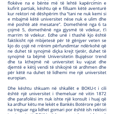
flokëve na e bënte më të lehtë kapërcimin e
kufirit partiak, kështu që e filluam këtë aventurë
kur rektori në dëshpërim tha “tani ne nuk kemi si
e mbajmë këtë universitet nëse nuk e ulim dhe
më poshtë atë mesatare”. Domethënë nga 6 ta
çojmë 5, domethënë nga gjysmë të vdekur, t’i
marrim të vdekur. Edhe unë i thashë kjo është
faktikisht një mbijetesë për të gënjyer veten se
kjo do çojë në rrënim përfundimtar ndërkohë që
ne duhet të synojmë diçka krejt tjetër, duhet të
synojmë ta bëjmë Universitetin Bujqësor trend
dhe ta kthejmë në universitet ku vajzat dhe
djemtë e këtij vendi të shikojnë të ardhmen dhe
për këtë na duhet të lidhemi me një universitet
europian.
Dhe kështu shkuam në shkallët e BOKU-t i cili
është një universitet i themeluar në vitin 1872
dhe parafolësi im nuk ishte një konsult i huaj që
ka ardhur këtu me lekët e Bankës Botërore për të
na treguar nga lidhet gomari por është ish rektori