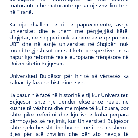
maturantë dhe maturante që ka një zhvillim të ri
në Tiranë.
Ka një zhvillim të ri të paprecedentë, asnjë
universitet dhe e them me përgjegjësi këtë,
shqiptar, në Shqipëri nuk ka bërë këtë që po bën
UBT dhe në asnjë universitet në Shqipëri nuk
mund të gjesh sot për sot këtë perspektivë që ka
hapur kjo reformë reale europiane rrënjësore në
Universitetin Bujqësor.
Universiteti Bujqësor për hir të së vërtetës ka
kaluar dy faza në historinë e vet.
Ka pasur një fazë në historinë e tij kur Universiteti
Bujqësor ishte një qendër ekselence reale, në
kushte të vështira dhe me mjete të kufizuara, por
ishte pikë referimi dhe kjo ishte koha përpara
përmbysjes së regjimit, kur Universiteti Bujqësor
ishte njëkohësisht dhe burimi më i rëndësishëm i
dijes për atë zhvillim dhe për ato nevoja të