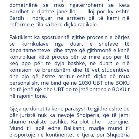
domethënë se mos ngatërrohemi se këta
Bardhët e djathtë janë lloj – lloj por ky është
Bardh i ndriçuar, ne arritëm që të kemi një
reformë e cila ka bërë diçka radikale.
Faktikisht ka spostuar të gjithë procesin e bërjes
së kurrikulave nga duart e shefave të
departamenteve dhe atyre që gjithmonë e kanë
kontrolluar këtë proces për të mirë apo për të
keq apo për të dyja bashkë, në duart e një
komisioni të brendshëm dhe të vet studentëve
dhe ajo që është arritur është diçka që mua
personalisht më bind që në 2030 UBT dhe BOKU
do të jenë një dhe UBT do të jetë antena e BOKU-t
në rajonin tonë.
Gjëja që duhet ta kenë parasysh të gjithë është që
për juristë nuk ka nevojë Shqipëria, që të jemi
shumë realistë bashkë. Ka plot dhe i teprojnë.
Mund t’i japë edhe Ballkanit, madje mund t’i
eksportojë në kontinentet e tjera, por Shqipëria