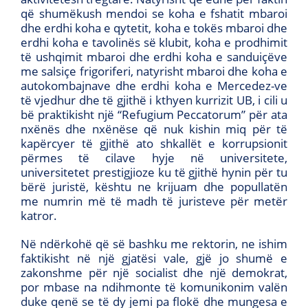
që shumëkush mendoi se koha e fshatit mbaroi
dhe erdhi koha e qytetit, koha e tokës mbaroi dhe
erdhi koha e tavolinës së klubit, koha e prodhimit
të ushqimit mbaroi dhe erdhi koha e sanduiçëve
me salsiçe frigoriferi, natyrisht mbaroi dhe koha e
autokombajnave dhe erdhi koha e Mercedez-ve
të vjedhur dhe të gjithë i kthyen kurrizit UB, i cili u
bë praktikisht një “Refugium Peccatorum” për ata
nxënës dhe nxënëse që nuk kishin miq për të
kapërcyer të gjithë ato shkallët e korrupsionit
përmes të cilave hyje në universitete,
universitetet prestigjioze ku të gjithë hynin për tu
bërë juristë, kështu ne krijuam dhe popullatën
me numrin më të madh të juristeve për metër
katror.
Në ndërkohë që së bashku me rektorin, ne ishim
faktikisht në një gjatësi vale, gjë jo shumë e
zakonshme për një socialist dhe një demokrat,
por mbase na ndihmonte të komunikonim valën
duke qenë se të dy jemi pa flokë dhe mungesa e