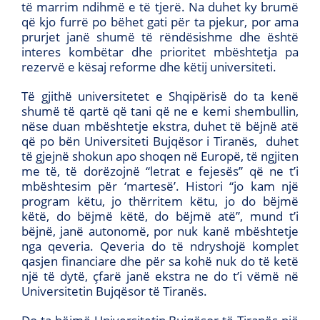
të marrim ndihmë e të tjerë. Na duhet ky brumë
që kjo furrë po bëhet gati për ta pjekur, por ama
prurjet janë shumë të rëndësishme dhe është
interes kombëtar dhe prioritet mbështetja pa
rezervë e kësaj reforme dhe këtij universiteti.
Të gjithë universitetet e Shqipërisë do ta kenë
shumë të qartë që tani që ne e kemi shembullin,
nëse duan mbështetje ekstra, duhet të bëjnë atë
që po bën Universiteti Bujqësor i Tiranës, duhet
të gjejnë shokun apo shoqen në Europë, të ngjiten
me të, të dorëzojnë “letrat e fejesës” që ne t’i
mbështesim për ‘martesë’. Histori “jo kam një
program këtu, jo thërritem këtu, jo do bëjmë
këtë, do bëjmë këtë, do bëjmë atë”, mund t’i
bëjnë, janë autonomë, por nuk kanë mbështetje
nga qeveria. Qeveria do të ndryshojë komplet
qasjen financiare dhe për sa kohë nuk do të ketë
një të dytë, çfarë janë ekstra ne do t’i vëmë në
Universitetin Bujqësor të Tiranës.