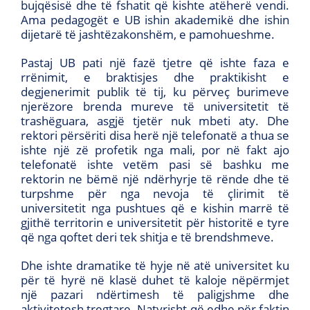
bujqësisë dhe të fshatit që kishte atëherë vendi.
Ama pedagogët e UB ishin akademikë dhe ishin
dijetarë të jashtëzakonshëm, e pamohueshme.
Pastaj UB pati një fazë tjetre që ishte faza e
rrënimit, e braktisjes dhe praktikisht e
degjenerimit publik të tij, ku përveç burimeve
njerëzore brenda mureve të universitetit të
trashëguara, asgjë tjetër nuk mbeti aty. Dhe
rektori përsëriti disa herë një telefonatë a thua se
ishte një zë profetik nga mali, por në fakt ajo
telefonatë ishte vetëm pasi së bashku me
rektorin ne bëmë një ndërhyrje të rënde dhe të
turpshme për nga nevoja të çlirimit të
universitetit nga pushtues që e kishin marrë të
gjithë territorin e universitetit për historitë e tyre
që nga qoftet deri tek shitja e të brendshmeve.
Dhe ishte dramatike të hyje në atë universitet ku
për të hyrë në klasë duhet të kaloje nëpërmjet
një pazari ndërtimesh të paligjshme dhe
aktivitetesh tregtare. Natyrisht që edhe për faktin