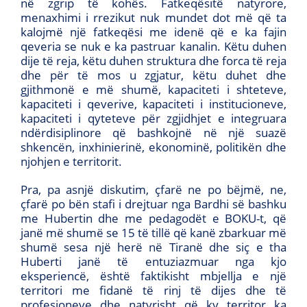
në zgrip të kohës. Fatkeqësitë natyrore,
menaxhimi i rrezikut nuk mundet dot më që ta
kalojmë një fatkeqësi me idenë që e ka fajin
qeveria se nuk e ka pastruar kanalin. Këtu duhen
dije të reja, këtu duhen struktura dhe forca të reja
dhe për të mos u zgjatur, këtu duhet dhe
gjithmonë e më shumë, kapaciteti i shteteve,
kapaciteti i qeverive, kapaciteti i institucioneve,
kapaciteti i qyteteve për zgjidhjet e integruara
ndërdisiplinore që bashkojnë në një suazë
shkencën, inxhinierinë, ekonominë, politikën dhe
njohjen e territorit.
Pra, pa asnjë diskutim, çfarë ne po bëjmë, ne,
çfarë po bën stafi i drejtuar nga Bardhi së bashku
me Hubertin dhe me pedagodët e BOKU-t, që
janë më shumë se 15 të tillë që kanë zbarkuar më
shumë sesa një herë në Tiranë dhe siç e tha
Huberti janë të entuziazmuar nga kjo
eksperiencë, është faktikisht mbjellja e një
territori me fidanë të rinj të dijes dhe të
profesioneve dhe natyrisht që ky territor ka