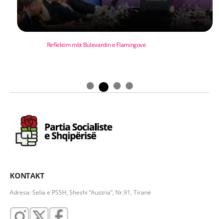
Reflektim mbi Bulevardin e Flamingove
KONTAKT
Adresa: Selia e PSSH, Sheshi “Austria”, Nr.91, Tiranë