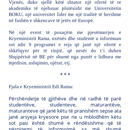
Vjenës, duke sjellë këtë shtator një ofertë të re
akademike të njehsuar plotësisht me Universitetin
BOKU, një universitet lider me një traditë të hershme
në fushën e shkencave të jetës në Europë.
Në një event të posaçëm me pjesëmarrjen e
Kryeministrit Rama, nxënës dhe studentë u informuan
sot mbi 9 programet e reja që janë një ofertë e
shkëlqyer për të rinjtë, që nesër do t’i duhen
Shqipërisë në BE për shumë nga punët e lidhura me
mjedisin, ushqimin, ujërat, etj.
* * *
Fjala e Kryeministrit Edi Rama:
Përshëndetje të gjithëve dhe në radhë të parë
studentëve, studenteve, maturantëve,
maturanteve që janë këtu të pranishëm sepse ata
janë arsyeja kryesore pse ne u mblodhëm këtu
sot pasi është shumë e rëndësishme që të
përpiqemi të informojmë sa më shumë