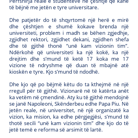
Përfshirja reale e studentëve në çështje që kanë
të bëjnë me jetën e tyre universitare.
Dhe patjetër do të shqyrtomë një herë e mirë
dhe çështjen e shumë kokave brenda një
universiteti, problem i madh se bëhen zgjedhje,
zgjidhet rektori, zgjidhet dekani, zgjidhen shefa
dhe të gjithë thonë “unë kam vizionin tim”.
Ndërkohë që universiteti ka një kokë, ka një
drejtim dhe s’mund të ketë 17 koka me 17
vizione të ndryshme që duan të mbajnë atë
kioskën e tyre. Kjo s’mund të ndodhë.
Dhe kjo që po bëjmë këtu do ta kthejmë në një
rregull për të gjithë. Vizionarë në të katërta anët
ka vetëm në çmendinë. Aty ku të gjithë mendojnë
se janë Napoleoni, Skënderbeu edhe Papa Piu. Në
jetën reale, në universitet, në një organizatë ka
vizion, ka mision, ka edhe përgjegjësi, s’mund të
thotë secili “unë kam vizionin tim” dhe kjo do të
jetë temë e reforma së arsimit të lartë.