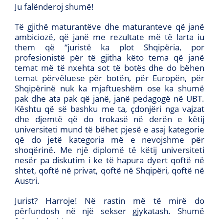
Ju falënderoj shumë!
Të gjithë maturantëve dhe maturanteve që janë
ambiciozë, që janë me rezultate më të larta iu
them që “juristë ka plot Shqipëria, por
profesionistë për të gjitha këto tema që janë
temat më të nxehta sot të botës dhe do bëhen
temat përvëluese për botën, për Europën, për
Shqipërinë nuk ka mjaftueshëm ose ka shumë
pak dhe ata pak që janë, janë pedagogë në UBT.
Kështu që së bashku me ta, çdonjëri nga vajzat
dhe djemtë që do trokasë në derën e këtij
universiteti mund të bëhet pjesë e asaj kategorie
që do jetë kategoria më e nevojshme për
shoqërinë. Me një diplomë të këtij universiteti
nesër pa diskutim i ke të hapura dyert qoftë në
shtet, qoftë në privat, qoftë në Shqipëri, qoftë në
Austri.
Jurist? Harroje! Në rastin më të mirë do
përfundosh në një sekser gjykatash. Shumë