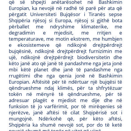
që së shpejti anëtarësohet në Bashkimin
Europian, ka nevojë në radhë të parë për ata që
përgatit Universiteti Bujqësor i Tiranës sepse
Shqipëria njësoj si Europa, njësoj si gjithë bota
përballet me ndryshime klimaterike, me
degradimin e mjedisit, me rritjen e
temperaturave, me motin ekstrem, me humbjen
e ekosistemeve që ndikojnë drejtpërdrejt
bujqësinë, ndikojnë drejtpërdrejt furnizimin me
ujë, ndikojnë drejtpërdrejt biodiversitetin dhe
këto janë ato që janë të pandashme nga jeta jonë
mbi këtë planet dhe janë të pandashme nga
rrugëtimi dhe nga qenia jonë në Bashkimin
Europian. Aftësitë për të ndërtuar një bujqësi të
qëndrueshme ndaj klimës, për ta shfrytëzuar
tokën në mënyrë të qëndrueshme, për të
adresuar plagët e mjedisit me dije dhe në
funksion të jo varfërimit, por të mirëqenies së
njerëzve, janë aftësi të cilat Shqipërisë sot i
mungojnë. Ndërkohë që, për këto aftësi,
Shqipëria ka shumë nevojë sot, por do të ketë
nevojë shumë më tepër në vitet që vijnë.