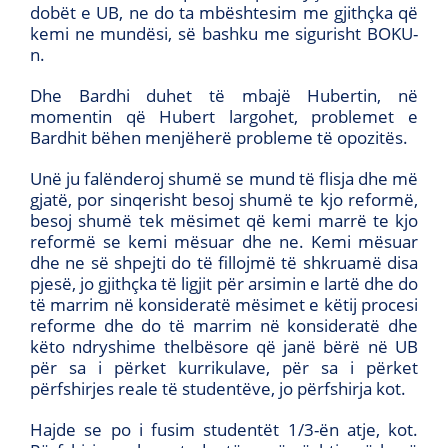
dobët e UB, ne do ta mbështesim me gjithçka që
kemi ne mundësi, së bashku me sigurisht BOKU-
n.
Dhe Bardhi duhet të mbajë Hubertin, në
momentin që Hubert largohet, problemet e
Bardhit bëhen menjëherë probleme të opozitës.
Unë ju falënderoj shumë se mund të flisja dhe më
gjatë, por sinqerisht besoj shumë te kjo reformë,
besoj shumë tek mësimet që kemi marrë te kjo
reformë se kemi mësuar dhe ne. Kemi mësuar
dhe ne së shpejti do të fillojmë të shkruamë disa
pjesë, jo gjithçka të ligjit për arsimin e lartë dhe do
të marrim në konsideratë mësimet e këtij procesi
reforme dhe do të marrim në konsideratë dhe
këto ndryshime thelbësore që janë bërë në UB
për sa i përket kurrikulave, për sa i përket
përfshirjes reale të studentëve, jo përfshirja kot.
Hajde se po i fusim studentët 1/3-ën atje, kot.