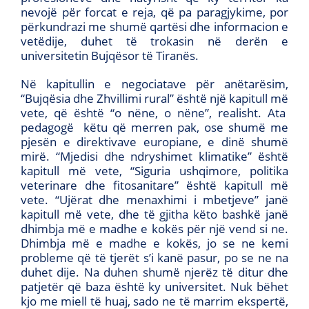
nevojë për forcat e reja, që pa paragjykime, por
përkundrazi me shumë qartësi dhe informacion e
vetëdije, duhet të trokasin në derën e
universitetin Bujqësor të Tiranës.
Në kapitullin e negociatave për anëtarësim,
“Bujqësia dhe Zhvillimi rural” është një kapitull më
vete, që është “o nëne, o nëne”, realisht. Ata
pedagogë këtu që merren pak, ose shumë me
pjesën e direktivave europiane, e dinë shumë
mirë. “Mjedisi dhe ndryshimet klimatike” është
kapitull më vete, “Siguria ushqimore, politika
veterinare dhe fitosanitare” është kapitull më
vete. “Ujërat dhe menaxhimi i mbetjeve” janë
kapitull më vete, dhe të gjitha këto bashkë janë
dhimbja më e madhe e kokës për një vend si ne.
Dhimbja më e madhe e kokës, jo se ne kemi
probleme që të tjerët s’i kanë pasur, po se ne na
duhet dije. Na duhen shumë njerëz të ditur dhe
patjetër që baza është ky universitet. Nuk bëhet
kjo me miell të huaj, sado ne të marrim ekspertë,