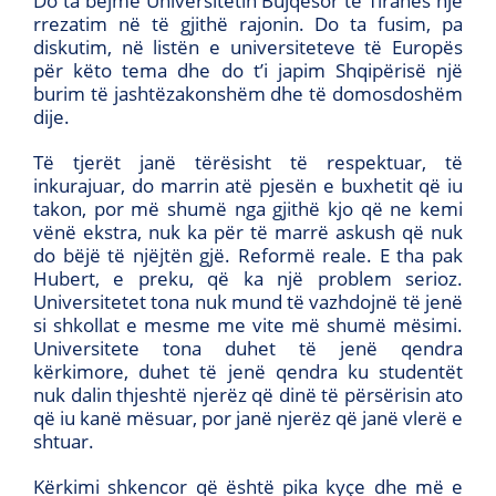
Do ta bëjmë Universitetin Bujqësor të Tiranës një
rrezatim në të gjithë rajonin. Do ta fusim, pa
diskutim, në listën e universiteteve të Europës
për këto tema dhe do t’i japim Shqipërisë një
burim të jashtëzakonshëm dhe të domosdoshëm
dije.
Të tjerët janë tërësisht të respektuar, të
inkurajuar, do marrin atë pjesën e buxhetit që iu
takon, por më shumë nga gjithë kjo që ne kemi
vënë ekstra, nuk ka për të marrë askush që nuk
do bëjë të njëjtën gjë. Reformë reale. E tha pak
Hubert, e preku, që ka një problem serioz.
Universitetet tona nuk mund të vazhdojnë të jenë
si shkollat e mesme me vite më shumë mësimi.
Universitete tona duhet të jenë qendra
kërkimore, duhet të jenë qendra ku studentët
nuk dalin thjeshtë njerëz që dinë të përsërisin ato
që iu kanë mësuar, por janë njerëz që janë vlerë e
shtuar.
Kërkimi shkencor që është pika kyçe dhe më e