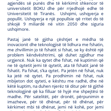
agjendës së punës dhe të kërkimit shkencor të
universitetit BOKU dhe për rrjedhojë edhe të
Universitetit të Tiranës. Ushqimi, ushqyerja e
popullit. Ushqyerja e një popullsie që rritet do të
shkojë 9 miliardë në vitin 2050 dhe siguria
ushqimore.
Pastaj janë të gjitha çështjet e mëdha të
inovacionit dhe teknologjisë të lidhura me fshatin,
me zhvillimin jo të fshatit si fshat, se ky është një
problem këndvështrimi, që duhet zgjidhur me
urgjencë. Nuk ka qytet dhe fshat, në kuptimin që
ne të qytetit jemi të qytetit, ata të fshatit janë të
fshatit. Pa fshat, s’ka qytet. Pa jetën në fshat, nuk
ka jetë në qytet. Pa prodhimin në fshat, nuk
mbijeton dot qyteti, e kështu me radhë, dhe në
këtë kuptim, na duhen njerëz të ditur për të gjithë
teknologjinë që ka filluar të hyjë me shpejtësi të
madhe. Për satelitët, për dronët, përpunimin e
imazheve, për të dhënat, për të dhënat, për
kërkimet mbi të dhënat, jemi në kohë, por jemi