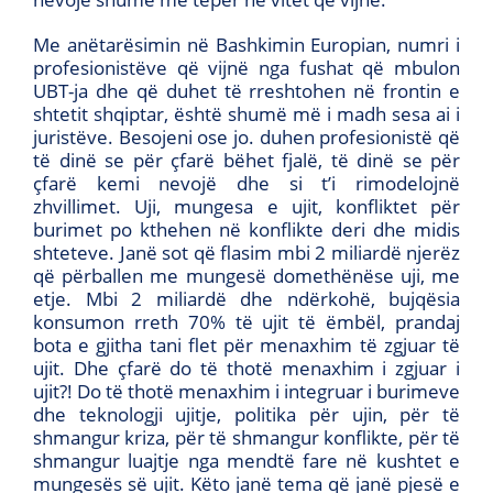
Me anëtarësimin në Bashkimin Europian, numri i
profesionistëve që vijnë nga fushat që mbulon
UBT-ja dhe që duhet të rreshtohen në frontin e
shtetit shqiptar, është shumë më i madh sesa ai i
juristëve. Besojeni ose jo. duhen profesionistë që
të dinë se për çfarë bëhet fjalë, të dinë se për
çfarë kemi nevojë dhe si t’i rimodelojnë
zhvillimet. Uji, mungesa e ujit, konfliktet për
burimet po kthehen në konflikte deri dhe midis
shteteve. Janë sot që flasim mbi 2 miliardë njerëz
që përballen me mungesë domethënëse uji, me
etje. Mbi 2 miliardë dhe ndërkohë, bujqësia
konsumon rreth 70% të ujit të ëmbël, prandaj
bota e gjitha tani flet për menaxhim të zgjuar të
ujit. Dhe çfarë do të thotë menaxhim i zgjuar i
ujit?! Do të thotë menaxhim i integruar i burimeve
dhe teknologji ujitje, politika për ujin, për të
shmangur kriza, për të shmangur konflikte, për të
shmangur luajtje nga mendtë fare në kushtet e
mungesës së ujit. Këto janë tema që janë pjesë e