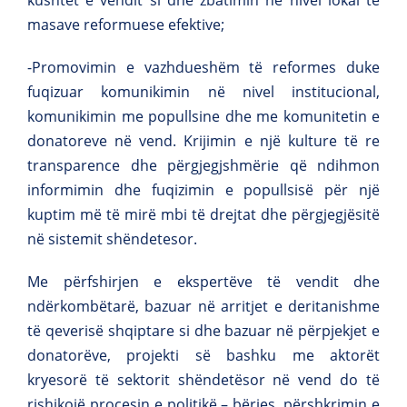
kushtet e vendit si dhe zbatimin në nivel lokal të
masave reformuese efektive;
-Promovimin e vazhdueshëm të reformes duke
fuqizuar komunikimin në nivel institucional,
komunikimin me popullsine dhe me komunitetin e
donatoreve në vend. Krijimin e një kulture të re
transparence dhe përgjegjshmërie që ndihmon
informimin dhe fuqizimin e popullsisë për një
kuptim më të mirë mbi të drejtat dhe përgjegjësitë
në sistemit shëndetesor.
Me përfshirjen e ekspertëve të vendit dhe
ndërkombëtarë, bazuar në arritjet e deritanishme
të qeverisë shqiptare si dhe bazuar në përpjekjet e
donatorëve, projekti së bashku me aktorët
kryesorë të sektorit shëndetësor në vend do të
rishikojë procesin e politikë – bërjes, përshkrimin e