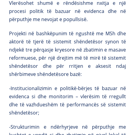
Vlerësohet shumë e rëndësishme nxitja e një
procesi politik të bazuar në evidenca dhe në
përputhje me nevojat e popullsisë.
Projekti në bashkëpunim të ngushtë me MSh dhe
aktorë të tjerë të sistemit shëndetësor synon të
ndjekë tre përqasje kryesore në zbatimin e masave
reformuese, për një drejtim më të mirë të sistemit
shëndetësor dhe për rritjen e aksesit ndaj
shërbimeve shëndetësore bazë:
-Institucionalizimin e politikë-bërjes të bazuar në
evidenca si dhe monitorim – vlerësim të rregullt
dhe të vazhdueshëm të performancës së sistemit
shëndetësor;
-Strukturimin e ndërhyrjeve në përputhje me