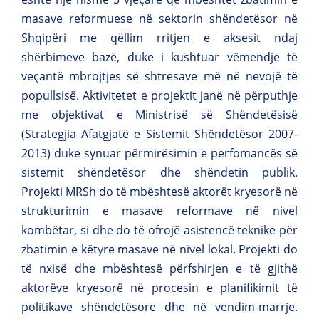
masave reformuese në sektorin shëndetësor në
Shqipëri me qëllim rritjen e aksesit ndaj
shërbimeve bazë, duke i kushtuar vëmendje të
veçantë mbrojtjes së shtresave më në nevojë të
popullsisë. Aktivitetet e projektit janë në përputhje
me objektivat e Ministrisë së Shëndetësisë
(Strategjia Afatgjatë e Sistemit Shëndetësor 2007-
2013) duke synuar përmirësimin e perfomancës së
sistemit shëndetësor dhe shëndetin publik.
Projekti MRSh do të mbështesë aktorët kryesorë në
strukturimin e masave reformave në nivel
kombëtar, si dhe do të ofrojë asistencë teknike për
zbatimin e këtyre masave në nivel lokal. Projekti do
të nxisë dhe mbështesë përfshirjen e të gjithë
aktorëve kryesorë në procesin e planifikimit të
politikave shëndetësore dhe në vendim-marrje.