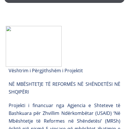
Vështrim i Përgjithshëm i Projektit
NË MBËSHTETJE TË REFORMËS NË SHËNDETËSI NË
SHQIPËRI
Projekti i financuar nga Agjencia e Shteteve të
Bashkuara për Zhvillim Ndërkombëtar (USAID) ‘Në
Mbështetje të Reformes në Shëndetësi’ (MRSh)
është një nismë 5 vjeçare që mbështet zbatimin e