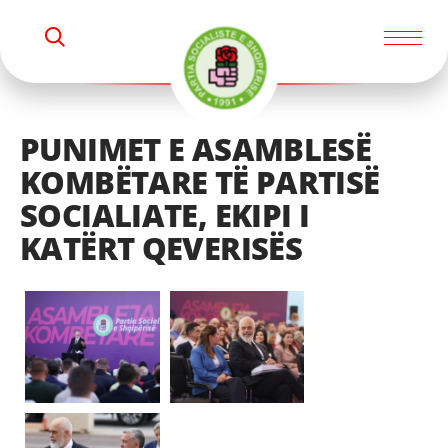
M
K
i
E
R
K
n
O
i
s
PUNIMET E ASAMBLESË
t
KOMBËTARE TË PARTISË
r
SOCIALIATE, EKIPI I
i
a
KATËRT QEVERISËS