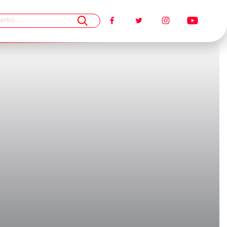
F
T
I
Y
K
a
w
n
o
E
R
c
i
s
u
K
O
e
t
t
T
b
t
a
u
o
e
g
b
o
r
r
e
O
O
k
a
O
p
p
m
p
e
O
e
e
n
p
n
n
s
e
s
s
i
n
i
i
n
s
n
n
a
i
a
a
n
n
n
n
e
a
e
e
w
n
w
w
w
e
w
w
i
w
i