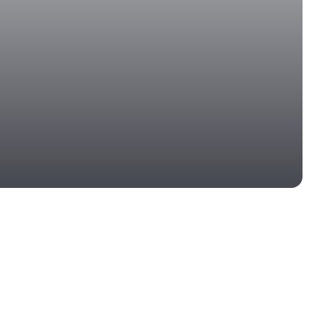
i
n
w
n
n
d
i
d
d
o
n
o
o
w
d
w
w
o
w