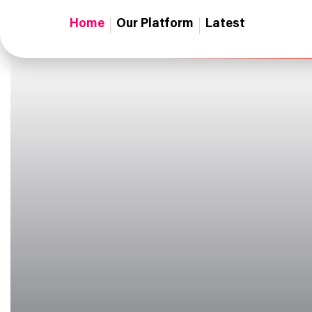
Home
Our Platform
Latest