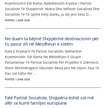
Kryeministrit Edi Rama, Njëkohësisht Kryetar I Partisë
Socialiste Të Shqipërisë: Motra Dhe Vëllezër Socialistë Dhe
Socialiste Të Të Gjithë Këtij Qarku, Ju Që Jeni Këtu D...
POSTED: 1 JUNE 2026
Ne duam ta bëjmë Shqipërinë destinacionin për
t’u pasur zili në Mesdheun e sotëm
Fjala E Kryetarit Të Partisë Socialiste, Njëherësh
Kryeministër, Edi Rama Në Mbledhjen E Grupit
Parlamentar Te Partisë Socialiste Për Projektin E Zvërnecit,
Vlorë: Mirëmëngjesi! Sikundër Besoj Jeni Në Dijeni, Dua Të
Flas Sot Edhe Për ...
POSTED: 1 JUNE 2026
Falë Partisë Socialiste, Shqipëria është sot më
afër se kurrë familjes europiane