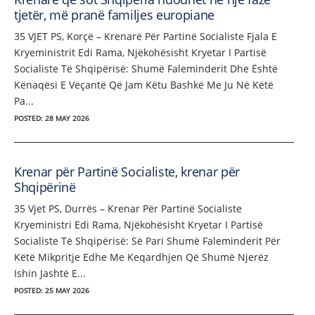
tjetër, më pranë familjes europiane
35 VJET PS, Korçë – Krenarë Për Partinë Socialiste Fjala E
Kryeministrit Edi Rama, Njëkohësisht Kryetar I Partisë
Socialiste Të Shqipërisë: Shumë Faleminderit Dhe Është
Kënaqësi E Veçantë Që Jam Këtu Bashkë Me Ju Në Këtë
Pa...
POSTED: 28 MAY 2026
Krenar për Partinë Socialiste, krenar për
Shqipërinë
35 Vjet PS, Durrës – Krenar Për Partinë Socialiste
Kryeministri Edi Rama, Njëkohësisht Kryetar I Partisë
Socialiste Të Shqipërisë: Së Pari Shumë Faleminderit Për
Këtë Mikpritje Edhe Me Keqardhjen Që Shumë Njerëz
Ishin Jashtë E...
POSTED: 25 MAY 2026