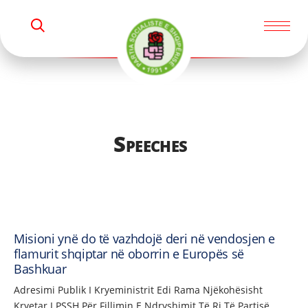
M
K
i
E
R
K
n
O
i
s
t
r
Speeches
i
a
Misioni ynë do të vazhdojë deri në vendosjen e
flamurit shqiptar në oborrin e Europës së
Bashkuar
Adresimi Publik I Kryeministrit Edi Rama Njëkohësisht
Kryetar I PSSH Për Fillimin E Ndryshimit Të Ri Të Partisë