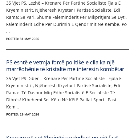
35 Vjet PS, Lezhë – Krenarë Për Partinë Socialiste Fjala E
Kryeministrit, Njëherësh Kryetar I Partisë Socialiste, Edi
Rama: Së Pari, Shumë Faleminderit Për Mikpritjen! Së Dyti,
Faleminderit Edhe Për Durimin E Qëndrimit Në Këmbë. Po
...
POSTED: 31 MAY 2026
PS është e vetmja forcë politike e cila ka një
marrëdhënie të kristaltë me interesin kombëtar
35 Vjet PS Dibër – Krenarë Për Partinë Socialiste Fjala E
Kryeministrit, Njëherësh Kryetar I Partisë Socialiste, Edi
Rama: Të Dashur Miq Edhe Socialistë E Socialiste Të
Dibrës! Kthehemi Sot Këtu Në Këtë Palllat Sporti, Pasi
Kem...
POSTED: 29 MAY 2026
Krenarë që sot Shqipëria ndodhet në një fazë