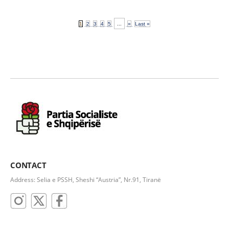
...
1
2
3
4
5
»
Last »
CONTACT
Address: Selia e PSSH, Sheshi “Austria”, Nr.91, Tiranë