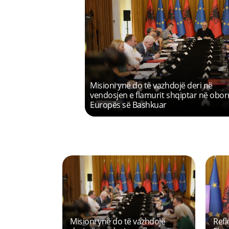
Misioni ynë do të vazhdojë deri në
vendosjen e flamurit shqiptar në obor
Europës së Bashkuar
Previous
Partia Socialiste është
Asnj