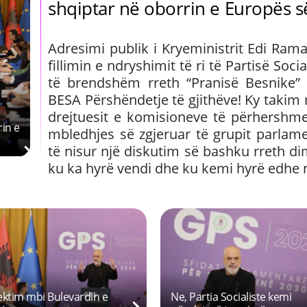
shqiptar në oborrin e Europës 
Adresimi publik i Kryeministrit Edi Ram
fillimin e ndryshimit të ri të Partisë Soc
të brendshëm rreth “Pranisë Besnike” 
BESA Përshëndetje të gjithëve! Ky takim 
drejtuesit e komisioneve të përhershme
rin e
mbledhjes së zgjeruar të grupit parlame
të nisur një diskutim së bashku rreth di
ku ka hyrë vendi dhe ku kemi hyrë edhe n
ë forcë nuk mund të
Shqipëria më afër se kurrë