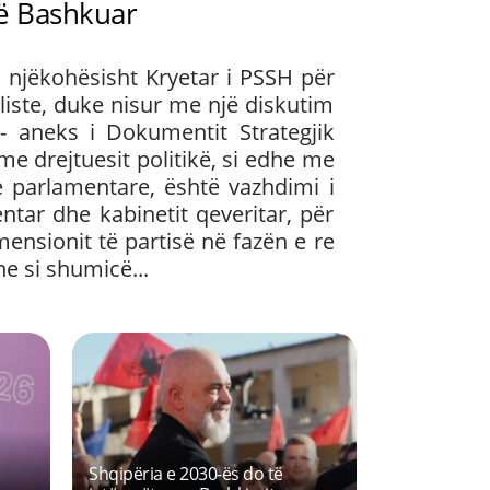
së Bashkuar
a njëkohësisht Kryetar i PSSH për
ialiste, duke nisur me një diskutim
- aneks i Dokumentit Strategjik
me drejtuesit politikë, si edhe me
 parlamentare, është vazhdimi i
ntar dhe kabinetit qeveritar, për
mensionit të partisë në fazën e re
e si shumicë...
Next
Vlora e shqiptarëve për