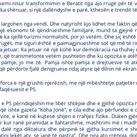
 kemi nisur transformimin e Beratit nga ajo rrugë për të
 ka shënuar, si një dallëndyshe e parë, kthesën e trendit t
rgohen nga vendi. Dhe natyrisht kjo lidhet me faktin që
një ekonomi të qëndrueshme familjare, mund ta gjejnë r
ka sjellë turizmi normalisht, por jo vetëm. Dhe siç ësht
rrugët, me siguri është e paimagjinueshme sot që më të rin
 ka jetuar. Ka jetuar në një kohë kur demokracia na thuhej 
ë, që transmetonte vetëm pushtetin dhe ku opozita e atëh
amje, jo me zë. Pamja ishte pamja e drejtuesve të atë
t që përdorte fjalë denigruese ndaj atyre që dilnin në ekra
e forca e një grushti njerëzish, me një mbështetje patjet
rfaqësuesit e PS.
 e PS përndiqeshin me libër shtëpie dhe e gjithë opozita në
që ishte gazeta “Koha Jonë”, e cila edhe ajo përfundoi e
ite, e kanë në kujtesë shijen e rrahjes fizike. Duken gj
r kur ranë piramidat e llahtarshme, mashtrimi më i madh i
dalë nga diktatura dhe përpinë të gjitha kursimet e shqi
ini lekët aty, se janë të pastra”. Dhe nga ato rrënoja, dol