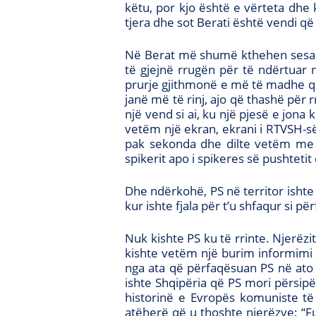
këtu, por kjo është e vërteta dhe
tjera dhe sot Berati është vendi që
Në Berat më shumë kthehen sesa la
të gjejnë rrugën për të ndërtuar 
prurje gjithmonë e më të madhe që 
janë më të rinj, ajo që thashë për 
një vend si ai, ku një pjesë e jona
vetëm një ekran, ekrani i RTVSH-s
pak sekonda dhe dilte vetëm me p
spikerit apo i spikeres së pushteti
Dhe ndërkohë, PS në territor isht
kur ishte fjala për t’u shfaqur si pë
Nuk kishte PS ku të rrinte. Njerëzit
kishte vetëm një burim informimi 
nga ata që përfaqësuan PS në ato v
ishte Shqipëria që PS mori përsipë
historinë e Evropës komuniste të 
atëherë që u thoshte njerëzve: “Fut