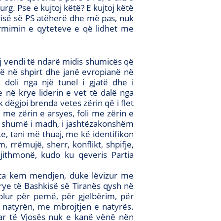
burg. Pse e kujtoj këtë? E kujtoj këtë
isë së PS atëherë dhe më pas, nuk
ormimin e qyteteve e që lidhet me
ij vendi të ndarë midis shumicës që
në në shpirt dhe janë evropianë në
doli nga një tunel i gjatë dhe i
në krye liderin e vet të dalë nga
 dëgjoi brenda vetes zërin që i flet
 me zërin e arsyes, foli me zërin e
lim shumë i madh, i jashtëzakonshëm
ke, tani më thuaj, me kë identifikon
 rrëmujë, sherr, konflikt, shpifje,
Gjithmonë, kudo ku qeveris Partia
ta kem mendjen, duke lëvizur me
krye të Bashkisë së Tiranës qysh në
olur për pemë, për gjelbërim, për
e natyrën, me mbrojtjen e natyrës.
tar të Vjosës nuk e kanë vënë nën