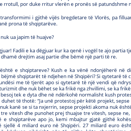
 e rrotull, por duke rritur vlerën e pronës së patundshme 
ansformimi i gjithë vijës bregdetare të Vlorës, pa fillua
janë prona të shqiptarëve.
 nuk ua japim të huajve?
juar! Fadili e ka dëgjuar kur ka qenë i vogël te ajo partia t
 dhamë drejtim asaj partie dhe bëmë një parti të re.
është e shqiptareve? Kush e ka vënë ndonjëherë në di
 bëjmë shqiptarët të ndjehen në Shqipëri? Si qytetarë të ci
ndësi me të tjerët apo si qytetarë të një vendi që ndry
turizmit dhe nuk bëhet se ka frikë nga zhvillimi, se ka frik
k besoj tek e dyta dhe në ndërkohë normalisht kush protes
 duhet të thotë: “Ja unë protestoj për këtë projekt, sepse 
 nuk kanë se si ta nxjerrin, sepse projekti akoma nuk ësht
 tre vitesh dhe punohet prej thuajse tre vitesh, sepse ne,
të e shqiptarëve apo jo, kemi mbajtur gjatë gjithë ko
ë sjellë 4 miliard euro në Shqipëri. 27 miliard euro ësht