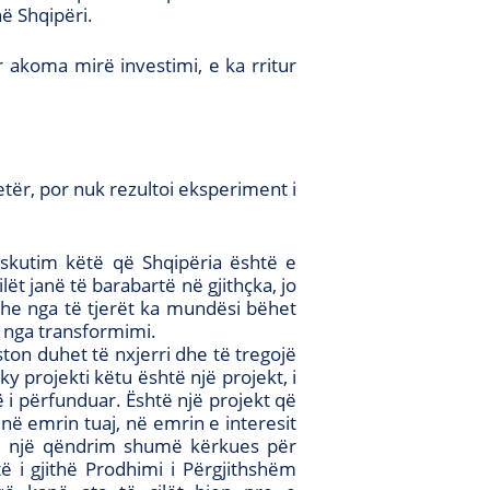
në Shqipëri.
r akoma mirë investimi, e ka rritur
jetër, por nuk rezultoi eksperiment i
skutim këtë që Shqipëria është e
lët janë të barabartë në gjithçka, jo
she nga të tjerët ka mundësi bëhet
ë nga transformimi.
ton duhet të nxjerri dhe të tregojë
ky projekti këtu është një projekt, i
ë i përfunduar. Është një projekt që
 në emrin tuaj, në emrin e interesit
hës një qëndrim shumë kërkues për
ë i gjithë Prodhimi i Përgjithshëm