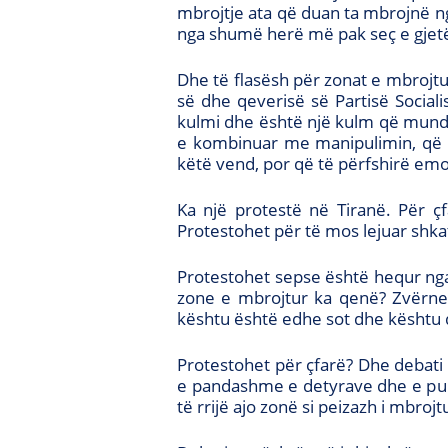
mbrojtje ata që duan ta mbrojnë ng
nga shumë herë më pak seç e gjetëm
Dhe të flasësh për zonat e mbrojtur
së dhe qeverisë së Partisë Social
kulmi dhe është një kulm që mund 
e kombinuar me manipulimin, që m
këtë vend, por që të përfshirë em
Ka një protestë në Tiranë. Për ç
Protestohet për të mos lejuar shkat
Protestohet sepse është hequr nga
zone e mbrojtur ka qenë? Zvërnec
kështu është edhe sot dhe kështu 
Protestohet për çfarë? Dhe debati 
e pandashme e detyrave dhe e punës
të rrijë ajo zonë si peizazh i mbroj