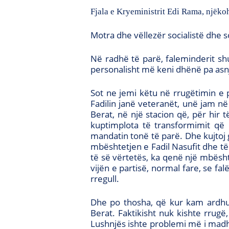
Fjala e Kryeministrit Edi Rama, njëkohë
Motra dhe vëllezër socialistë dhe so
Në radhë të parë, faleminderit s
personalisht më keni dhënë pa asn
Sot ne jemi këtu në rrugëtimin e p
Fadilin janë veteranët, unë jam n
Berat, në një stacion që, për hir
kuptimplota të transformimit që 
mandatin tonë të parë. Dhe kujtoj
mbështetjen e Fadil Nasufit dhe të t
të së vërtetës, ka qenë një mbës
vijën e partisë, normal fare, se fa
rregull.
Dhe po thosha, që kur kam ardhur
Berat. Faktikisht nuk kishte rrug
Lushnjës ishte problemi më i madh i