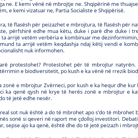
a ne. E kemi vënë në mbrojtje ne. Shqipërinë me thuajse 
, e kemi vizatuar ne, Partia Socialiste e Shqipërisë.
a, të flasësh për peizazhet e mbrojtura, të flasësh për na
iste, përfshirë edhe mua këtu, duke i parë dhe duke i tre
ta arrijë vetëm verbëria e kombinuar me dezinformimin,
und ta arrijë vetëm keqdashja ndaj këtij vendi e komb
ocionalisht nuk informohen.
farë protestohet? Protestohet për të mbrojtur natyrën
ërrimin e biodiversitetit, po kush e ka vënë në rrezik biod
 zonë e mbrojtur Zvërneci, por kush e ka hequr dhe kur
i ka qenë qysh në krye të herës zonë e mbrojtur e kat
do të jetë edhe nesër.
real sot nuk është a do të mbrohet apo s’do të mbrohet bi
 sonë si qeveri në raport me çdolloj investitori. Debati
tur, sepse ajo ka qenë, është dhe do të jetë peizazh i mbroj