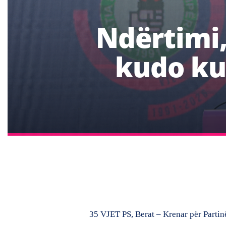
Ndërtimi,
kudo ku 
35 VJET PS, Berat – Krenar për Partinë