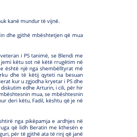
ë nuk kanë mundur të vijnë.
min dhe gjithë mbështetjen që mua
ë veteran i PS tanimë, se Blendi me
 jemi këtu sot në këtë rrugëtim në
pse është një nga shembëlltyrat më
rku dhe të këtij qyteti na besuan
rat kur u zgjodha kryetar i PS dhe
iskutim edhe Arturin, i cili, për hir
ë mbështesnin mua, se mbështesnin
ur deri këtu, Fadil, kështu që je në
shtirë nga pikëpamja e ardhjes në
rruga që lidh Beratin me kthesën e
i, për të gjithë ata të rinj që janë