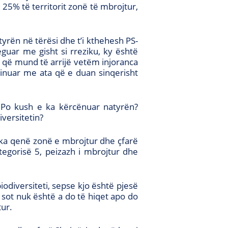
25% të territorit zonë të mbrojtur,
tyrën në tërësi dhe t’i kthehesh PS-
guar me gisht si rreziku, ky është
 që mund të arrijë vetëm injoranca
inuar me ata që e duan sinqerisht
. Po kush e ka kërcënuar natyrën?
iversitetin?
 ka qenë zonë e mbrojtur dhe çfarë
egorisë 5, peizazh i mbrojtur dhe
odiversiteti, sepse kjo është pjesë
 sot nuk është a do të hiqet apo do
tur.