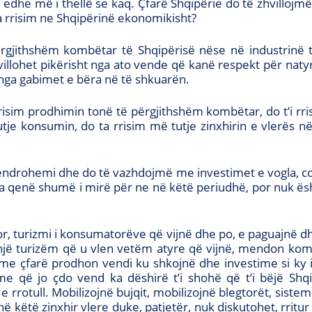
r edhe më i thellë se kaq. Çfarë Shqipërie do të zhvillojm
ta rrisim ne Shqipërinë ekonomikisht?
ërgjithshëm kombëtar të Shqipërisë nëse në industrinë
zhvillohet pikërisht nga ato vende që kanë respekt për na
ga gabimet e bëra në të shkuarën.
sim prodhimin tonë të përgjithshëm kombëtar, do t’i rrisi
tje konsumin, do ta rrisim më tutje zinxhirin e vlerës në 
drohemi dhe do të vazhdojmë me investimet e vogla, c
i ka qenë shumë i mirë për ne në këtë periudhë, por nuk ë
r, turizmi i konsumatorëve që vijnë dhe po, e paguajnë d
jë turizëm që u vlen vetëm atyre që vijnë, mendon komp
e çfarë prodhon vendi ku shkojnë dhe investime si ky i 
e që jo çdo vend ka dëshirë t’i shohë që t’i bëjë Shqip
 e rrotull. Mobilizojnë bujqit, mobilizojnë blegtorët, sist
ë këtë zinxhir vlere duke, patjetër, nuk diskutohet, rrit