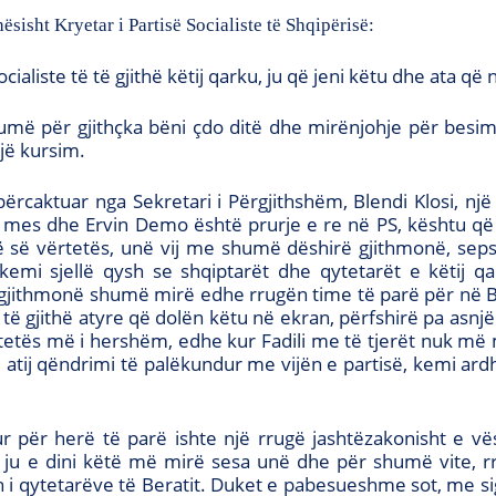
sisht Kryetar i Partisë Socialiste të Shqipërisë:
cialiste të të gjithë këtij qarku, ju që jeni këtu dhe ata q
humë për gjithçka bëni çdo ditë dhe mirënjohje për besi
jë kursim.
ërcaktuar nga Sekretari i Përgjithshëm, Blendi Klosi, nj
ë mes dhe Ervin Demo është prurje e re në PS, kështu që
 të së vërtetës, unë vij me shumë dëshirë gjithmonë, se
kemi sjellë qysh se shqiptarët dhe qytetarët e këtij qa
 gjithmonë shumë mirë edhe rrugën time të parë për në Be
ë gjithë atyre që dolën këtu në ekran, përfshirë pa asnjë d
htetës më i hershëm, edhe kur Fadili me të tjerët nuk m
lë atij qëndrimi të palëkundur me vijën e partisë, kemi ardh
 për herë të parë ishte një rrugë jashtëzakonisht e vë
ë, ju e dini këtë më mirë sesa unë dhe për shumë vite, 
 qytetarëve të Beratit. Duket e pabesueshme sot, me sigur