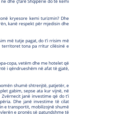
ë ne dhe çfarë Shqipërie do të kemi
 tonë kryesore kemi turizmin? Dhe
tyrën, kanë respekt për mjedisin dhe
m më tutje pagat, do t’i rrisim më
territoret tona pa rritur cilësinë e
opa-copa, vetëm dhe me hotelet që
shtë i qëndrueshëm në afat të gjatë,
homën shumë shtrenjtë, patjetër, e
let gabim, sepse ata kur vijnë, në
Zvërnecit janë investime që do t’i
ëria. Dhe janë investime të cilat
emin e transportit, mobilizojnë shumë
ur vlerën e pronës së patundshme të