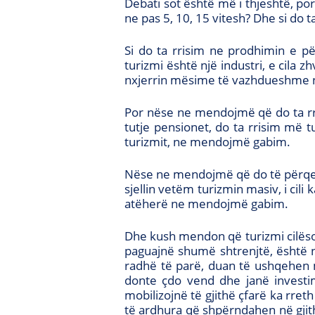
Debati sot është më i thjeshtë, po
ne pas 5, 10, 15 vitesh? Dhe si do 
Si do ta rrisim ne prodhimin e p
turizmi është një industri, e cila 
nxjerrin mësime të vazhdueshme n
Por nëse ne mendojmë që do ta rri
tutje pensionet, do ta rrisim më tu
turizmit, ne mendojmë gabim.
Nëse ne mendojmë që do të përqen
sjellin vetëm turizmin masiv, i cil
atëherë ne mendojmë gabim.
Dhe kush mendon që turizmi cilëso
paguajnë shumë shtrenjtë, është n
radhë të parë, duan të ushqehen m
donte çdo vend dhe janë investim
mobilizojnë të gjithë çfarë ka rreth
të ardhura që shpërndahen në gjith