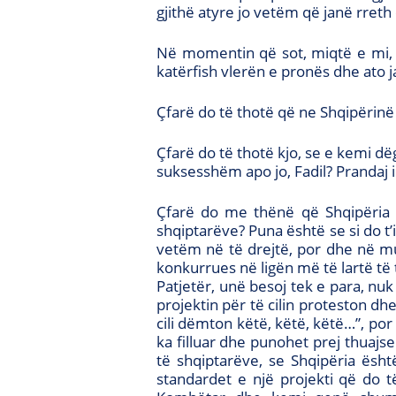
gjithë atyre jo vetëm që janë rreth
Në momentin që sot, miqtë e mi, tr
katërfish vlerën e pronës dhe ato 
Çfarë do të thotë që ne Shqipërinë
Çfarë do të thotë kjo, se e kemi dëg
suksesshëm apo jo, Fadil? Prandaj i
Çfarë do me thënë që Shqipëria 
shqiptarëve? Puna është se si do t’i
vetëm në të drejtë, por dhe në mu
konkurrues në ligën më të lartë të 
Patjetër, unë besoj tek e para, nu
projektin për të cilin proteston dhe
cili dëmton këtë, këtë, këtë…”, por
ka filluar dhe punohet prej thuajse
të shqiptarëve, se Shqipëria ësh
standardet e një projekti që do t