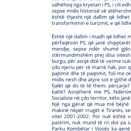
udhëhoq nga kryetari i PS, i cili edh
sepse midis historisë së atëhers
është thjesht një dallim që lidh
transformimin e turizmit, e që lidh
Është një dallim i madh që lidhet 
përfaqëson PS, që janë shqiptarët
mendje, sepse ndër shumë gjëra 
stërmundimshëm prej disa vitesh 
burgu, për asnjë ditë të vetme nuk 
çdo njeriu për të marrë hak, por q
pajtimit dhe të paqtimit, foli me 
midis nesh dhe atyre sot e gjithë d
fjalët që do të të them: përçarje?
baltë? Asnjëherë me PS. Ndërtim,
Socialiste në çdo territor, këto janë
Një nga gjërat që mua më bëjnë
makinë nëpër rrugët e Tiranës, ses
vitet 2001-2002. Por nuk është v
pastrim, nuk mund të rri dot pa i
Parku Kombëtar i Vjosës ka qenë 