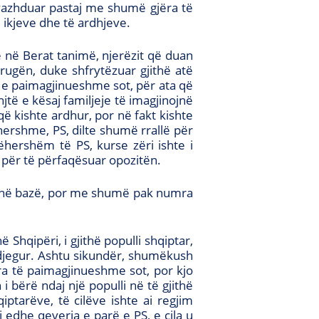
 vazhduar pastaj me shumë gjëra të
ë ikjeve dhe të ardhjeve.
 në Berat tanimë, njerëzit që duan
rugën, duke shfrytëzuar gjithë atë
ë e paimagjinueshme sot, për ata që
jtë e kësaj familjeje të imagjinojnë
që kishte ardhur, por në fakt kishte
ershme, PS, dilte shumë rrallë për
hershëm të PS, kurse zëri ishte i
n për të përfaqësuar opozitën.
ër në bazë, por me shumë pak numra
 Shqipëri, i gjithë populli shqiptar,
 djegur. Ashtu sikundër, shumëkush
ëra të paimagjinueshme sot, por kjo
 bërë ndaj një populli në të gjithë
ptarëve, të cilëve ishte ai regjim
i edhe qeveria e parë e PS, e cila u