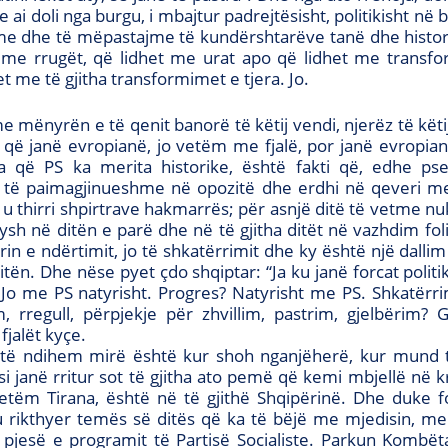
e ai doli nga burgu, i mbajtur padrejtësisht, politikisht në 
hme dhe të mëpastajme të kundërshtarëve tanë dhe histor
et me rrugët, që lidhet me urat apo që lidhet me transf
et me të gjitha transformimet e tjera. Jo.
me mënyrën e të qenit banorë të këtij vendi, njerëz të kët
 që janë evropianë, jo vetëm me fjalë, por janë evropia
që PS ka merita historike, është fakti që, edhe pse 
të paimagjinueshme në opozitë dhe erdhi në qeveri me 
u thirri shpirtrave hakmarrës; për asnjë ditë të vetme nuk
ysh në ditën e parë dhe në të gjitha ditët në vazhdim foli
zërin e ndërtimit, jo të shkatërrimit dhe ky është një dal
itën. Dhe nëse pyet çdo shqiptar: “Ja ku janë forcat politi
 Jo me PS natyrisht. Progres? Natyrisht me PS. Shkatërrim,
 rregull, përpjekje për zhvillim, pastrim, gjelbërim? 
 fjalët kyçe.
 të ndihem mirë është kur shoh nganjëherë, kur mund 
i janë rritur sot të gjitha ato pemë që kemi mbjellë në 
etëm Tirana, është në të gjithë Shqipërinë. Dhe duke f
u rikthyer temës së ditës që ka të bëjë me mjedisin, m
pjesë e programit të Partisë Socialiste. Parkun Kombë