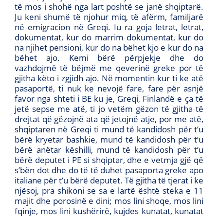
të mos i shohë nga lart poshtë se janë shqiptarë.
Ju keni shumë të njohur miq, të afërm, familjarë
në emigracion në Greqi. Iu ra goja letrat, letrat,
dokumentat, kur do marrim dokumentat, kur do
na njihet pensioni, kur do na bëhet kjo e kur do na
bëhet ajo. Kemi bërë përpjekje dhe do
vazhdojmë të bëjmë me qeverinë greke por të
gjitha këto i zgjidh ajo. Në momentin kur ti ke atë
pasaportë, ti nuk ke nevojë fare, fare për asnjë
favor nga shteti i BE ku je, Greqi, Finlandë e ça të
jetë sepse me atë, ti jo vetëm gëzon të gjitha të
drejtat që gëzojnë ata që jetojnë atje, por me atë,
shqiptaren në Greqi ti mund të kandidosh për t’u
bërë kryetar bashkie, mund të kandidosh për t’u
bërë anëtar këshilli, mund të kandidosh për t’u
bërë deputet i PE si shqiptar, dhe e vetmja gjë që
s’bën dot dhe do të të duhet pasaporta greke apo
italiane për t’u bërë deputet. Të gjitha të tjerat i ke
njësoj, pra shikoni se sa e lartë është steka e 11
majit dhe porosinë e dini; mos lini shoqe, mos lini
fqinje, mos lini kushërirë, kujdes kunatat, kunatat