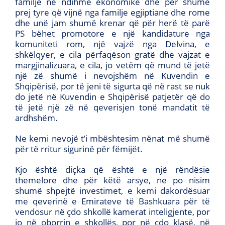
familje në ndihmë ekonomike dhe për shumë
prej tyre që vijnë nga familje egjiptiane dhe rome
dhe unë jam shumë krenar që për herë të parë
PS bëhet promotore e një kandidature nga
komuniteti rom, një vajzë nga Delvina, e
shkëlqyer, e cila përfaqëson gratë dhe vajzat e
margjinalizuara, e cila, jo vetëm që mund të jetë
një zë shumë i nevojshëm në Kuvendin e
Shqipërisë, por të jeni të sigurta që në rast se nuk
do jetë në Kuvendin e Shqipërisë patjetër që do
të jetë një zë në qeverisjen tonë mandatit të
ardhshëm.
Ne kemi nevojë t’i mbështesim nënat më shumë
për të rritur sigurinë për fëmijët.
Kjo është diçka që është e një rëndësie
themelore dhe për këtë arsye, ne po nisim
shumë shpejtë investimet, e kemi dakordësuar
me qeverinë e Emirateve të Bashkuara për të
vendosur në çdo shkollë kamerat inteligjente, por
jo në oborrin e shkollës, por në çdo klasë, në