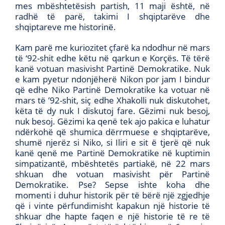
mes mbështetësish partish, 11 maji është, në
radhë të parë, takimi I shqiptarëve dhe
shqiptareve me historinë.
Kam parë me kuriozitet çfarë ka ndodhur në mars
të ‘92-shit edhe këtu në qarkun e Korçës. Të tërë
kanë votuan masivisht Partinë Demokratike. Nuk
e kam pyetur ndonjëherë Nikon por jam I bindur
që edhe Niko Partinë Demokratike ka votuar në
mars të ’92-shit, siç edhe Xhakolli nuk diskutohet,
këta të dy nuk I diskutoj fare. Gëzimi nuk besoj,
nuk besoj. Gëzimi ka qenë tek ajo pakica e luhatur
ndërkohë që shumica dërrmuese e shqiptarëve,
shumë njerëz si Niko, si Iliri e sit ë tjerë që nuk
kanë qenë me Partinë Demokratike në kuptimin
simpatizantë, mbështetës partiakë, në 22 mars
shkuan dhe votuan masivisht për Partinë
Demokratike. Pse? Sepse ishte koha dhe
momenti i duhur historik për të bërë një zgjedhje
që i vinte përfundimisht kapakun një historie të
shkuar dhe hapte faqen e një historie të re të