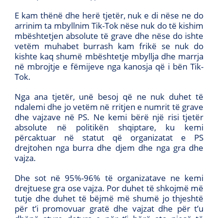
E kam thënë dhe herë tjetër, nuk e di nëse ne do
arrinim ta mbyllnim Tik-Tok nëse nuk do të kishim
mbështetjen absolute të grave dhe nëse do ishte
vetëm muhabet burrash kam frikë se nuk do
kishte kaq shumë mbështetje mbyllja dhe marrja
në mbrojtje e fëmijeve nga kanosja që i bën Tik-
Tok.
Nga ana tjetër, unë besoj që ne nuk duhet të
ndalemi dhe jo vetëm në rritjen e numrit të grave
dhe vajzave në PS. Ne kemi bërë një risi tjetër
absolute në politikën shqiptare, ku kemi
përcaktuar në statut që organizatat e PS
drejtohen nga burra dhe djem dhe nga gra dhe
vajza.
Dhe sot në 95%-96% të organizatave ne kemi
drejtuese gra ose vajza. Por duhet të shkojmë më
tutje dhe duhet të bëjmë më shumë jo thjeshtë
për t’i promovuar gratë dhe vajzat dhe për t’u