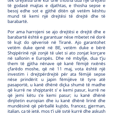
tek drejtësia dhe kur unë thosha dua një drejtësi
të godasë majtas e djathtas, e thosha sepse e
besoj edhe sot e gjithë ditën që vetëm kështu
mund të kemi një drejtësi të drejtë dhe të
barabartë.
Por ama harrojeni se ajo drejtësi e drejtë dhe e
barabartë është e garantuar nëse mbetet në dorë
të kujt do qëverisë në Tiranë. Ajo garantohet
vetëm duke qenë në BE, vetëm duke e bërë
Shqipërinë një zonjë të ulet si ato zonjat korçare
në sallonin e Europës. Dhe në mbyllje, dua t’ju
them të gjitha nënave që kanë fëmijë nxënës
çfarëdo moshe, që në 11 maj, vota është një
investim i drejtpërdrejtë për ata fëmijë sepse
nëse prindërit u japin fëmijëve të tyre atë
pasaportë, u kanë dhënë diçka shumë të madhe
që kurrë ne shqiptarët s’ e kemi pasur, kurrë ne
që jemi këtu s’e kemi pasur; iu kanë dhënë
dinjitetin europian dhe iu kanë dhënë lirinë dhe
mundësinë që përballë kujtdo, francez, gjerman,
italian, ça të jetë, mos t’i ulë sytë kurrë dhe askush