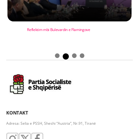
Reflektim mbi Bulevardin e Flamingove
KONTAKT
Adresa: Selia e PSSH, Sheshi “Austria”, Nr.91, Tiranë