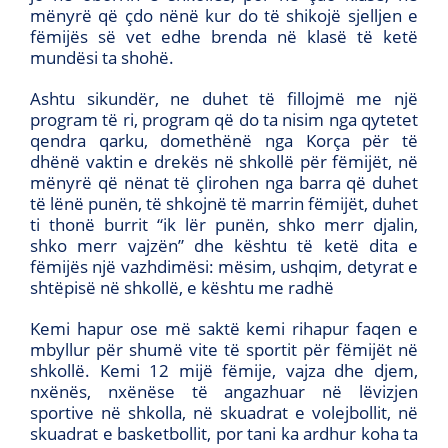
mënyrë që çdo nënë kur do të shikojë sjelljen e
fëmijës së vet edhe brenda në klasë të ketë
mundësi ta shohë.
Ashtu sikundër, ne duhet të fillojmë me një
program të ri, program që do ta nisim nga qytetet
qendra qarku, domethënë nga Korça për të
dhënë vaktin e drekës në shkollë për fëmijët, në
mënyrë që nënat të çlirohen nga barra që duhet
të lënë punën, të shkojnë të marrin fëmijët, duhet
ti thonë burrit “ik lër punën, shko merr djalin,
shko merr vajzën” dhe kështu të ketë dita e
fëmijës një vazhdimësi: mësim, ushqim, detyrat e
shtëpisë në shkollë, e kështu me radhë
Kemi hapur ose më saktë kemi rihapur faqen e
mbyllur për shumë vite të sportit për fëmijët në
shkollë. Kemi 12 mijë fëmije, vajza dhe djem,
nxënës, nxënëse të angazhuar në lëvizjen
sportive në shkolla, në skuadrat e volejbollit, në
skuadrat e basketbollit, por tani ka ardhur koha ta