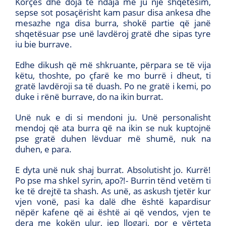
Korçës dhe doja të ndaja me ju një shqetësim,
sepse sot posaçërisht kam pasur disa ankesa dhe
mesazhe nga disa burra, shokë partie që janë
shqetësuar pse unë lavdëroj gratë dhe sipas tyre
iu bie burrave.
Edhe dikush që më shkruante, përpara se të vija
këtu, thoshte, po çfarë ke mo burrë i dheut, ti
gratë lavdëroji sa të duash. Po ne gratë i kemi, po
duke i rënë burrave, do na ikin burrat.
Unë nuk e di si mendoni ju. Unë personalisht
mendoj që ata burra që na ikin se nuk kuptojnë
pse gratë duhen lëvduar më shumë, nuk na
duhen, e para.
E dyta unë nuk shaj burrat. Absolutisht jo. Kurrë!
Po pse ma shkel syrin, apo?!- Burrin tënd vetëm ti
ke të drejtë ta shash. As unë, as askush tjetër kur
vjen vonë, pasi ka dalë dhe është kapardisur
nëpër kafene që ai është ai që vendos, vjen te
dera me kokën ulur, jep llogari, por e vërteta