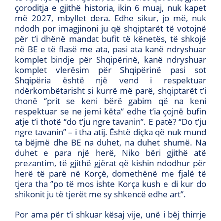
çoroditja e gjithë historia, ikin 6 muaj, nuk kapet
më 2027, mbyllet dera. Edhe sikur, jo më, nuk
ndodh por imagjinoni ju që shqiptarët të votojnë
për t’i dhënë mandat bufit të kënetës, të shkojë
në BE e të flasë me ata, pasi ata kanë ndryshuar
komplet bindje për Shqipërinë, kanë ndryshuar
komplet vlerësim për Shqipërinë pasi sot
Shqipëria është një vend i respektuar
ndërkombëtarisht si kurrë më parë, shqiptarët t’i
thonë ‘’prit se keni bërë gabim që na keni
respektuar se ne jemi këta’’ edhe t’ia çojnë bufin
atje t’i thotë ‘’do t’ju ngre tavanin’’. E patë? ‘’Do t’ju
ngre tavanin’’ – i tha atij. Është diçka që nuk mund
ta bëjmë dhe BE na duhet, na duhet shumë. Na
duhet e para një herë, Niko bëri gjithë atë
prezantim, të gjithë gjërat që kishin ndodhur për
herë të parë në Korçë, domethënë me fjalë të
tjera tha ‘’po të mos ishte Korça kush e di kur do
shikonit ju të tjerët me sy shkencë edhe art’’.
Por ama për t’i shkuar kësaj vije, unë i bëj thirrje