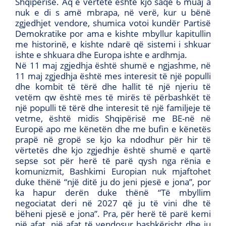
Shqipërisë. Aq e vërtetë është kjo saqë 6 muaj a
nuk e di s amë mbrapa, në verë, kur u bënë
zgjedhjet vendore, shumica votoi kundër Partisë
Demokratike por ama e kishte mbyllur kapitullin
me historinë, e kishte ndarë që sistemi i shkuar
ishte e shkuara dhe Europa ishte e ardhmja.
Në 11 maj zgjedhja është shumë e ngjashme, në
11 maj zgjedhja është mes interesit të një populli
dhe kombit të tërë dhe hallit të një njeriu të
vetëm qw është mes të mirës të përbashkët të
një populli të tërë dhe interesit të një familjeje të
vetme, është midis Shqipërisë me BE-në në
Europë apo me kënetën dhe me bufin e kënetës
prapë në gropë se kjo ka ndodhur për hir të
vërtetës dhe kjo zgjedhje është shumë e qartë
sepse sot për herë të parë qysh nga rënia e
komunizmit, Bashkimi Europian nuk mjaftohet
duke thënë “një ditë ju do jeni pjesë e jona”, por
ka hapur derën duke thënë “Të mbyllim
negociatat deri në 2027 që ju të vini dhe të
bëheni pjesë e jona”. Pra, për herë të parë kemi
një afat, një afat të vendosur bashkërisht dhe ju