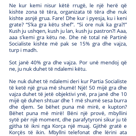
Ne kur kemi nisur këtë rrugë, le një herë që
kishte zona të tëra, organizata të tëra dhe nuk
kishte asnjë grua. Fare! Dhe kur i pyesja, ku i keni
grate? “S’ka gra këtu shef”. “Si ore nuk ka gra?!”
Kush ju ushqen, kush ju lan, kush ju pastron?! Aaa,
aaa s’kemi gra këtu ne. Dhe në total në Partinë
Socialiste kishte më pak se 15% gra dhe vajza,
turp i madh.
Sot janë 40% gra dhe vajza. Por unë mendoj që
ne, ju nuk duhet të ndalemi këtu.
Ne nuk duhet të ndalemi deri kur Partia Socialiste
të ketë një grua më shumë! Një! 50 mijë gra dhe
vajza duhet të jetë objektivi ynë, pra janë dhe 10
mijë që duhen shtuar dhe 1 më shumë sesa burra
dhe djem. Se bëhet puna më mirë, e kupton?
Bëhet puna më mirë! Bëni një provë, mbyllini
sytë për një moment, dhe parafytyroni sikur ju të
gjitha të ikni nga Korça një muaj. Gjithë gratë e
Korçës të ikin. Mbyllni telefonat dhe lërini ata