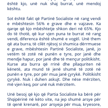
është kjo, unë nuk shaj burrat, unë mendoj
kështu.
Sot është fakt që Partinë Socialiste në rang vendi
e mbështesin 56% e grave dhe e vajzave. Ka
qarqe që kjo mbështetje shkon deri në 65%. Kjo
do të thotë, që kur vjen puna te burrat në rang
vendi, diferenca është shumë e vogël. Unë them
që ata burra, të cilët njësoj si shumica dërrmuese
e grave, mbështesin Partinë Socialiste, janë, jo
vetëm të zotë në punën e tyre, por janë dhe
mendje hapur, por janë dhe të mençur politikisht.
Kurse ata burra që rrinë dhe pllaquriten në
kënetë, ata mund të jenë shumë të zotë në
punën e tyre, por për mua janë çyrykë. Politikisht
çyrykë. Nuk i duhen askujt. Dhe nëse mërziten,
më vjen keq, por unë nuk mërzitem.
Unë besoj që kjo që Partia Socialiste ka bërë për
Shqipërinë në këto vite, na jep shumë arsye për
të qenë krenarë, por arsyeja për mua, kryesore,