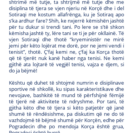
shtrimë më tutje, ta shtrijmë më tutje dhe me
disiplina të tjera se vjen njeriu në Korçë dhe i del
Sotiraqi me kostum allafrënga, ku je Sotiraq apo
s’ka ardhur fare? Shih, ke nxjerrë këmishën jashtë
për tu dukur si trendi tani. Po lere se s’të shkon
këmisha jashtë ty, lëre tani se ti je për okllainë. Të
vjen Sotiraqi dhe thotë “kryeministër ne mirë
jemi për këto lojërat me dorë, por ne jemi vendi i
tenisit”, thotë. Ç‘faj kemi ne, ç‘faj ka Korça thotë
që të tjerët nuk kanë haber nga tenisi. Ne kemi
gjithë ata lojtarë të vegjël tenisi, vajza e djem, si
do ja bëjmë!
Kështu që duhet të shtojmë numrin e disiplinave
sportive në shkollë, ku sipas karakteristikave dhe
nevojave, bashkitë të mund të përfshijnë fëmijë
të tjerë në aktivitete të ndryshme. Por tani, të
gjitha këto dhe të tjera si këto patjetër që janë
shumë të rëndësishme, pa diskutim që ne do të
vazhdojmë të bëjmë shumë për Korçën, edhe për
Pogradecin dhe po mendoja Korça është grua,
Pogradeci është burrë.