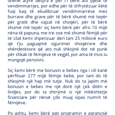
dhënë atyre detyra e për t’i bërë ato pjesë të
vendimmarrjes, por edhe për të shfrytëzuar këtë
fuqi kaq të ekuilibruar vendimmarrëse mes
burrave dhe grave për të bërë shumë më tepër
për gratë dhe vajzat në shoqëri, për të bërë
shumë më tepër siç kemi bërë për afro 10 mijë
nëna të papuna, me tre ose më shumë fëmijë për
të cilat kemi shpenzuar deri tani 25 milionë euro
që t’ju paguajmë sigurimet shoqërore dhe
shëndetësore që ato nuk shkojnë dot në punë
për shkak të fëmijëve të vegjël, por ama të mos iu
mungojë pensioni.
Siç kemi bërë me bonusin e bebes nga i cili kanë
përfituar 277 mijë fëmije bebe, por tani do të
shkojmë një hap më tutje. Nuk do ta japim më
bonusin e bebes me një dorë një çek ditën e
lindjes, por do ta shtrijmë si një mbështetje
financiare për nënat çdo muaj sipas numrit të
fëmijëve.
Po ashtu, kemi bërë gati programin e garancisë