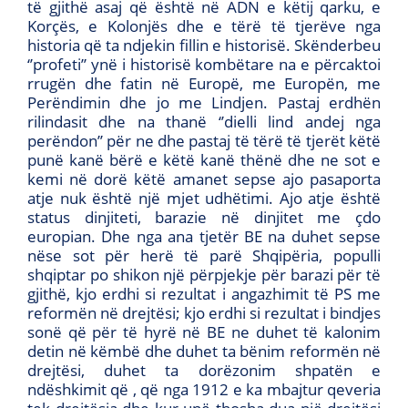
të gjithë asaj që është në ADN e këtij qarku, e
Korçës, e Kolonjës dhe e tërë të tjerëve nga
historia që ta ndjekin fillin e historisë. Skënderbeu
‘’profeti’’ ynë i historisë kombëtare na e përcaktoi
rrugën dhe fatin në Europë, me Europën, me
Perëndimin dhe jo me Lindjen. Pastaj erdhën
rilindasit dhe na thanë ‘’dielli lind andej nga
perëndon’’ për ne dhe pastaj të tërë të tjerët këtë
punë kanë bërë e këtë kanë thënë dhe ne sot e
kemi në dorë këtë amanet sepse ajo pasaporta
atje nuk është një mjet udhëtimi. Ajo atje është
status dinjiteti, barazie në dinjitet me çdo
europian. Dhe nga ana tjetër BE na duhet sepse
nëse sot për herë të parë Shqipëria, populli
shqiptar po shikon një përpjekje për barazi për të
gjithë, kjo erdhi si rezultat i angazhimit të PS me
reformën në drejtësi; kjo erdhi si rezultat i bindjes
sonë që për të hyrë në BE ne duhet të kalonim
detin në këmbë dhe duhet ta bënim reformën në
drejtësi, duhet ta dorëzonim shpatën e
ndëshkimit që , që nga 1912 e ka mbajtur qeveria