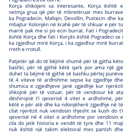
Korça shikojeni sa interesante, Korça është e
vetmja grua që për të mbretëruar mes burrave
ka Pogradecin, Maliqin, Devollin, Pustecin dhe ka
mbajtur Kolonjën në krahë për të shkuar e për tu
marrë pak me si po ecin burrat. Fati i Pogradecit
është Korça dhe fati i Korçës është Pogradeci se i
ka zgjedhur mirë Korça, i ka zgjedhur mirë burrat
rreth e rrotull.
Patjetër që do të bëjmë shumë për të gjitha këto
bashki, për të gjithë këtë qark por ama një gjë
duhet ta bëjmë të gjithë së bashku përtej punëve
të 4 viteve të ardhshme sepse ka zgjedhje dhe
shumica e zgjedhjeve janë zgjedhje kur njerëzit
shkojnë për të votuar, për të vendosur kë ata
dëshirojnë t’i qeverisë 4 vitet e ardhshme, për
këtë e për atë dhe ka ndonjëherë zgjedhje në të
cilat njerëzit nuk vendosin thjesht se kush do t’i
qeverisë në 4 vitet e ardhshme por vendosin e
cila do jetë historia e vendit të tyre dhe 11 maji
nuk është një takim elektoral mes partish dhe