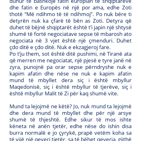
duhur të bashkojë fatin europian të shqiptarëve
dhe fatin e Europës në një por ama, edhe Zoti
thotë “Më ndihmo të të ndihmoj”. Po nuk bëre ti
detyrën nuk ka çfarë të bën as Zoti. Detyra që
duhet të bëjnë shqiptarët është t’i japin një shtysë
shumë të fortë negociatave sepse të mbarosh ato
negociata në 3 vjet është një çmenduri. Duhet
çdo ditë e çdo ditë. Nuk e ekzagjeroj fare.
Po t’ju them, sot është ditë pushimi, në Tiranë ata
që merren me negociatat, një pjesë e tyre janë në
zyra, punojnë pa orar sepse përndryshe nuk e
kapim afatin dhe nëse ne nuk e kapim afatin
mund të mbyllet dera siç i është mbyllur
Maqedonisë, siç i është mbyllur të tjerëve, siç i
është mbyllur Malit të Zi për kaq shumë vite.
Mund ta lejojmë ne këtë? Jo, nuk mund ta lejojmë
dhe dera mund të mbyllet dhe për një arsye
shumë të thjeshtë. Edhe sikur të mos ishte
këneta në anën tjetër, edhe nëse do ishin disa
burra normalë e jo çyrykë, prapë vetëm koha sa
të vijë një qeveri tjetër, sa të bëhet qeveria, gjithë