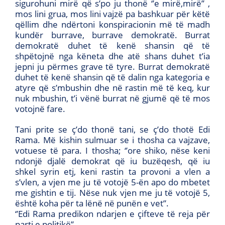
sigurohuni mirë që s’po ju thonë ‘’e mirë,mirë’’ ,
mos lini grua, mos lini vajzë pa bashkuar për këtë
qëllim dhe ndërtoni konspiracionin më të madh
kundër burrave, burrave demokratë. Burrat
demokratë duhet të kenë shansin që të
shpëtojnë nga këneta dhe atë shans duhet t’ia
jepni ju përmes grave të tyre. Burrat demokratë
duhet të kenë shansin që të dalin nga kategoria e
atyre që s’mbushin dhe në rastin më të keq, kur
nuk mbushin, t’i vënë burrat në gjumë që të mos
votojnë fare.
Tani prite se ç’do thonë tani, se ç’do thotë Edi
Rama. Më kishin sulmuar se i thosha ca vajzave,
votuese të para. I thosha; ‘’ore shiko, nëse keni
ndonjë djalë demokrat që iu buzëqesh, që iu
shkel syrin etj, keni rastin ta provoni a vlen a
s’vlen, a vjen me ju të votojë 5-ën apo do mbetet
me gishtin e tij. Nëse nuk vjen me ju të votojë 5,
është koha për ta lënë në punën e vet”.
‘’Edi Rama predikon ndarjen e çifteve të reja për
parti e politikë’’…