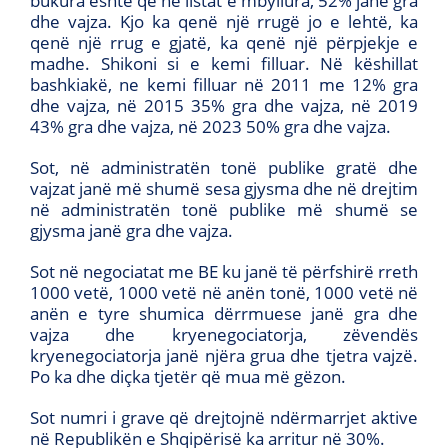
bukura është që në listat e mbyllura, 52% janë gra
dhe vajza. Kjo ka qenë një rrugë jo e lehtë, ka
qenë një rrug e gjatë, ka qenë një përpjekje e
madhe. Shikoni si e kemi filluar. Në këshillat
bashkiakë, ne kemi filluar në 2011 me 12% gra
dhe vajza, në 2015 35% gra dhe vajza, në 2019
43% gra dhe vajza, në 2023 50% gra dhe vajza.
Sot, në administratën tonë publike gratë dhe
vajzat janë më shumë sesa gjysma dhe në drejtim
në administratën tonë publike më shumë se
gjysma janë gra dhe vajza.
Sot në negociatat me BE ku janë të përfshirë rreth
1000 vetë, 1000 vetë në anën tonë, 1000 vetë në
anën e tyre shumica dërrmuese janë gra dhe
vajza dhe kryenegociatorja, zëvendës
kryenegociatorja janë njëra grua dhe tjetra vajzë.
Po ka dhe diçka tjetër që mua më gëzon.
Sot numri i grave që drejtojnë ndërmarrjet aktive
në Republikën e Shqipërisë ka arritur në 30%.