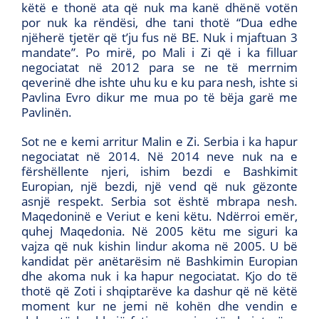
këtë e thonë ata që nuk ma kanë dhënë votën
por nuk ka rëndësi, dhe tani thotë “Dua edhe
njëherë tjetër që t’ju fus në BE. Nuk i mjaftuan 3
mandate”. Po mirë, po Mali i Zi që i ka filluar
negociatat në 2012 para se ne të merrnim
qeverinë dhe ishte uhu ku e ku para nesh, ishte si
Pavlina Evro dikur me mua po të bëja garë me
Pavlinën.
Sot ne e kemi arritur Malin e Zi. Serbia i ka hapur
negociatat në 2014. Në 2014 neve nuk na e
fërshëllente njeri, ishim bezdi e Bashkimit
Europian, një bezdi, një vend që nuk gëzonte
asnjë respekt. Serbia sot është mbrapa nesh.
Maqedoninë e Veriut e keni këtu. Ndërroi emër,
quhej Maqedonia. Në 2005 këtu me siguri ka
vajza që nuk kishin lindur akoma në 2005. U bë
kandidat për anëtarësim në Bashkimin Europian
dhe akoma nuk i ka hapur negociatat. Kjo do të
thotë që Zoti i shqiptarëve ka dashur që në këtë
moment kur ne jemi në kohën dhe vendin e