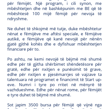
për fëmijët. Një program, i cili synon, me
mbështetjen dhe në bashkëpunim me BE që të
mbështesë 100 mijë fëmijë për nevoja të
ndryshme.
Ne duhet të shkojmë më tutje, duke mbështetur
nënat e fëmijëve me aftësi speciale, e fëmijëve
autikë, e fëmijëve që kanë nevojë për nënën
gjatë gjithë kohës dhe e dyfishuar mbështetjen
financiare për to.
Po ashtu, ne kemi nevojë të bëjmë më shumë
edhe për të gjitha shërbimet shëndetësore për
gratë, edhe për nxitjen e punësimit të grave,
edhe për nxitjen e pjesëmarrjes së vajzave ta
talentuara në programet e financimit të Start up-
eve. Numri i tyre po rritet në mënyrë të
vazhdueshme. Edhe për nënat rome, për fëmijët
e tyre duhet të bëjmë më shumë.
Sot japim 3500 bursa për fëmijë që vijnë nga