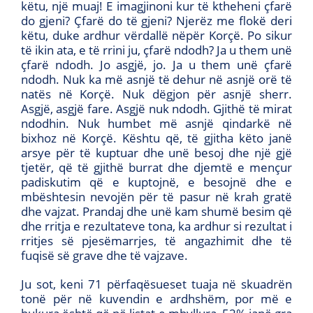
këtu, një muaj! E imagjinoni kur të ktheheni çfarë
do gjeni? Çfarë do të gjeni? Njerëz me flokë deri
këtu, duke ardhur vërdallë nëpër Korçë. Po sikur
të ikin ata, e të rrini ju, çfarë ndodh? Ja u them unë
çfarë ndodh. Jo asgjë, jo. Ja u them unë çfarë
ndodh. Nuk ka më asnjë të dehur në asnjë orë të
natës në Korçë. Nuk dëgjon për asnjë sherr.
Asgjë, asgjë fare. Asgjë nuk ndodh. Gjithë të mirat
ndodhin. Nuk humbet më asnjë qindarkë në
bixhoz në Korçë. Kështu që, të gjitha këto janë
arsye për të kuptuar dhe unë besoj dhe një gjë
tjetër, që të gjithë burrat dhe djemtë e mençur
padiskutim që e kuptojnë, e besojnë dhe e
mbështesin nevojën për të pasur në krah gratë
dhe vajzat. Prandaj dhe unë kam shumë besim që
dhe rritja e rezultateve tona, ka ardhur si rezultat i
rritjes së pjesëmarrjes, të angazhimit dhe të
fuqisë së grave dhe të vajzave.
Ju sot, keni 71 përfaqësueset tuaja në skuadrën
tonë për në kuvendin e ardhshëm, por më e