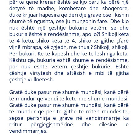
për të qenë krenar është se kjo parti ka bërë një
detyrë të madhe, kombëtare dhe shoqërore,
duke krijuar hapësira që deri dje grave ose i kishin
shumë të ngushta, ose ju mungonin fare. Dhe kjo
nuk është një çështje bukurie vetëm, se dhe
bukuria është e rëndësishme, apo jo?! Shikoji këta
të 4 këtu, shiko këta të 4, shiko të gjithë çfarë
vijnë mbrapa, kë zgjedh, më thuaj? Shikoji, shikoji.
Për bukuri. Kë të kapësh dhe kë të lësh nga këta.
Kështu që, bukuria është shumë e rëndësishme,
por nuk është vetëm çështje bukurie. Është
çështje virtytesh dhe aftësish e mbi të gjitha
çështje vullnetesh.
Gratë duke pasur më shumë mundësi, kanë bërë
të mundur që vendi të ketë më shumë mundësi.
Gratë duke pasur më shumë mundësi, kanë bërë
të mundur që për të gjithë të rriten mundësitë,
sepse përfshirja e grave në vendimmarrje ka
rritur përgjegjshmërinë dhe cilësinë e
vendimmarrjes.