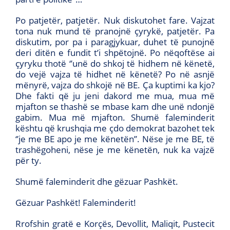
Po patjetër, patjetër. Nuk diskutohet fare. Vajzat
tona nuk mund të pranojnë çyrykë, patjetër. Pa
diskutim, por pa i paragjykuar, duhet të punojnë
deri ditën e fundit t’i shpëtojnë. Po nëqoftëse ai
çyryku thotë ‘’unë do shkoj të hidhem në kënetë,
do vejë vajza të hidhet në kënetë? Po në asnjë
mënyrë, vajza do shkojë në BE. Ça kuptimi ka kjo?
Dhe fakti që ju jeni dakord me mua, mua më
mjafton se thashë se mbase kam dhe unë ndonjë
gabim. Mua më mjafton. Shumë faleminderit
kështu që krushqia me çdo demokrat bazohet tek
‘’je me BE apo je me kënetën’’. Nëse je me BE, të
trashëgoheni, nëse je me kënetën, nuk ka vajzë
për ty.
Shumë faleminderit dhe gëzuar Pashkët.
Gëzuar Pashkët! Faleminderit!
Rrofshin gratë e Korçës, Devollit, Maliqit, Pustecit