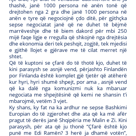
thashë, janë 1000 persona në anën tonë që
drejtohen nga 2 gra dhe janë 1000 persona në
anën e tyre që negociojnë çdo ditë, për gjithçka
sepse negociatat janë që ne duhet të bëjmë
marrëveshje dhe të biem dakord për mbi 250
mijë faqe ligje e rregulla që shkojnë nga drejtësia
dhe ekonomia deri tek peshqit, zogjtë, tek mjedisi
e gjithë llojet e gjërave me të cilat merret një
shtet.
Që të kuptoni se çfarë do të thotë kjo, duhet të
kini parasysh se asnjë vend, përjashto Finlandën
por Finlanda është komplet gjë tjetër që atëherë
kur hyri, hyri shumë shpejt, por ama , asnjë vend
që ka dalë nga komunizmi nuk ka mbaruar
negociata me shpejtësinë që kemi ne shansin t’i
mbarojmë, vetëm 3 vjet.
Ky shans, ky fat na ka ardhur ne sepse Bashkimi
Europian do të zgjerohet dhe ata që ka më afër
pragut të derës janë Shqipëria me Malin e Zi. Kini
parasysh, për ata që ju thonë “Çfarë është kjo
punë me Edi Ramën? 3 herë ja dhamë votën”,