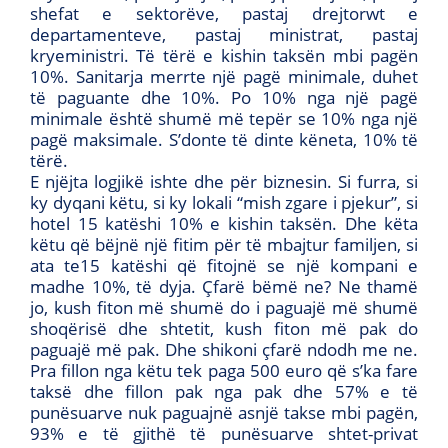
shefat e sektorëve, pastaj drejtorwt e
departamenteve, pastaj ministrat, pastaj
kryeministri. Të tërë e kishin taksën mbi pagën
10%. Sanitarja merrte një pagë minimale, duhet
të paguante dhe 10%. Po 10% nga një pagë
minimale është shumë më tepër se 10% nga një
pagë maksimale. S’donte të dinte këneta, 10% të
tërë.
E njëjta logjikë ishte dhe për biznesin. Si furra, si
ky dyqani këtu, si ky lokali “mish zgare i pjekur”, si
hotel 15 katëshi 10% e kishin taksën. Dhe këta
këtu që bëjnë një fitim për të mbajtur familjen, si
ata te15 katëshi që fitojnë se një kompani e
madhe 10%, të dyja. Çfarë bëmë ne? Ne thamë
jo, kush fiton më shumë do i paguajë më shumë
shoqërisë dhe shtetit, kush fiton më pak do
paguajë më pak. Dhe shikoni çfarë ndodh me ne.
Pra fillon nga këtu tek paga 500 euro që s’ka fare
taksë dhe fillon pak nga pak dhe 57% e të
punësuarve nuk paguajnë asnjë takse mbi pagën,
93% e të gjithë të punësuarve shtet-privat