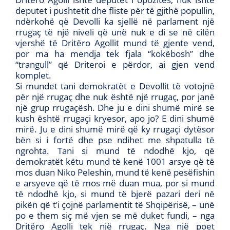
deputet i pushtetit dhe fliste për të gjithë popullin,
ndërkohë që Devolli ka sjellë në parlament një
rrugaç të një niveli që unë nuk e di se në cilën
vjershë të Dritëro Agollit mund të gjente vend,
por ma ha mendja tek fjala “kokëbosh” dhe
“trangull” që Driteroi e përdor, ai gjen vend
komplet.
Si mundet tani demokratët e Devollit të votojnë
për një rrugaç dhe nuk është një rrugaç, por janë
një grup rrugaçësh. Dhe ju e dini shumë mirë se
kush është rrugaçi kryesor, apo jo? E dini shumë
mirë. Ju e dini shumë mirë që ky rrugaçi dytësor
bën si i fortë dhe pse ndihet me shpatulla të
ngrohta. Tani si mund të ndodhë kjo, që
demokratët këtu mund të kenë 1001 arsye që të
mos duan Niko Peleshin, mund të kenë pesëfishin
e arsyeve që të mos më duan mua, por si mund
të ndodhë kjo, si mund të bjerë pazari deri në
pikën që t’i çojnë parlamentit të Shqipërisë, – unë
po e them siç më vjen se më duket fundi, – nga
Dritëro Agolli tek një rrugaç. Nga një poet