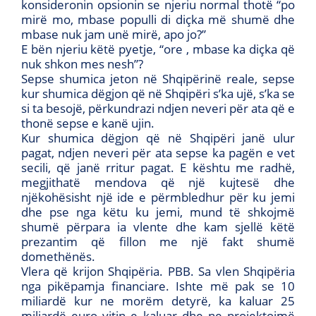
konsideronin opsionin se njeriu normal thotë “po
mirë mo, mbase populli di diçka më shumë dhe
mbase nuk jam unë mirë, apo jo?”
E bën njeriu këtë pyetje, “ore , mbase ka diçka që
nuk shkon mes nesh”?
Sepse shumica jeton në Shqipërinë reale, sepse
kur shumica dëgjon që në Shqipëri s’ka ujë, s’ka se
si ta besojë, përkundrazi ndjen neveri për ata që e
thonë sepse e kanë ujin.
Kur shumica dëgjon që në Shqipëri janë ulur
pagat, ndjen neveri për ata sepse ka pagën e vet
secili, që janë rritur pagat. E kështu me radhë,
megjithatë mendova që një kujtesë dhe
njëkohësisht një ide e përmbledhur për ku jemi
dhe pse nga këtu ku jemi, mund të shkojmë
shumë përpara ia vlente dhe kam sjellë këtë
prezantim që fillon me një fakt shumë
domethënës.
Vlera që krijon Shqipëria. PBB. Sa vlen Shqipëria
nga pikëpamja financiare. Ishte më pak se 10
miliardë kur ne morëm detyrë, ka kaluar 25
miliardë euro vitin e kaluar dhe ne projektojmë