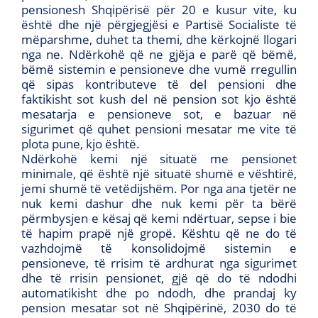
pensionesh Shqipërisë për 20 e kusur vite, ku
është dhe një përgjegjësi e Partisë Socialiste të
mëparshme, duhet ta themi, dhe kërkojnë llogari
nga ne. Ndërkohë që ne gjëja e parë që bëmë,
bëmë sistemin e pensioneve dhe vumë rregullin
që sipas kontributeve të del pensioni dhe
faktikisht sot kush del në pension sot kjo është
mesatarja e pensioneve sot, e bazuar në
sigurimet që quhet pensioni mesatar me vite të
plota pune, kjo është.
Ndërkohë kemi një situatë me pensionet
minimale, që është një situatë shumë e vështirë,
jemi shumë të vetëdijshëm. Por nga ana tjetër ne
nuk kemi dashur dhe nuk kemi për ta bërë
përmbysjen e kësaj që kemi ndërtuar, sepse i bie
të hapim prapë një gropë. Kështu që ne do të
vazhdojmë të konsolidojmë sistemin e
pensioneve, të rrisim të ardhurat nga sigurimet
dhe të rrisin pensionet, gjë që do të ndodhi
automatikisht dhe po ndodh, dhe prandaj ky
pension mesatar sot në Shqipërinë, 2030 do të