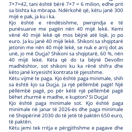
7×7=42, tani është bërë 7×7 = 6 milion, edhe prit
sa bishta ka mbrapa. Ndërkohë që, këtu janë 300
mijë e pak, ja ku i ka.
Kjo është e rëndësishme, pwrqindja e të
punësuarve me pagën nën 40 mijë lekë. Kemi
vënë 40 mijë lekë që mos bëjnë atë lojë, jo po
euro. Ja ku janë 40 mijë lekë. Shikoni sa shqiptarë
jetonin me nën 40 mijë lekë, se nuk e arrij dot as
unë, jo më Duçja? Shikoni sa shqiptarë, 60 %, nën
40 mijë lekë. Këta që do ta bëjnë Devollin
madhështor, sot shikoni ku ka rënë shifra dhe
këto janë kryesisht kontrata të pjesshme.
Këtu vijmë te paga. Kjo është paga minimale, shih
sa është kjo sa Duçja. Ja një pëllëmbë pagë! Një
pëllëmbë pagë, po për këtë një pëllëmbë pagë
bëhet zhurmë e madhe, e kupton? Si Duçja!
Kjo është paga minimale sot. Kjo është paga
minimale në janar të 2026-ës dhe paga minimale
në Shqipërinë 2030 do të jetë të paktën 650 euro,
të paktën.
Këtu jemi tek rritja e përgjithshme e pagave dhe