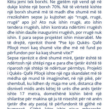
Këtu jemi tek borxhi. Ne gjetëm një vend që në
dukje kishte një borxh 70%. Në të vërtetë kishte
një borxh shumë më të madh dhe shumë më të
rrezikshëm sepse ju kujtohet ajo “rrugë, rrugë,
rrugë” apo jo? Ato nuk ishin rrugë, ato ishin
tendera rrugësh, ishin kontrata ndërtimi rrugësh
dhe ishin daulle inaugurimi rrugësh, por rrugë nuk
ishin. E para sepse projektet ishin miserabël. Me
të drejtë, njerëzit thonë “Pse kjo Qukës- Qafë
Plloçë mori kaq shumë vite dhe më në fund po
përfundon por ka kaq shumë vite?”
Sepse njerëzit e dinë shumë mirë, tjetër është të
ndërtosh një shtëpi nga e para dhe tjetër është të
riparosh një shtëpi të ndërtuar përmbys. Projekti
i Qukës- Qafë Plloçë ishte një nga skandalet më të
mëdha që mund të imagjinohet, në një pikë, për
shembull, ku lidhen dy maja me urë, distanca dhe
disniveli midis anës këtej të urës dhe anës tjetër
ishte 17 metra, domethënë kishin bërë një
shilarëse për makina që ju të niseshit për në anën
tjetër dhe aty pastaj të përfundonit të gjithë në
humnerë. Gjithë këto ishin nisur mbrapsht,