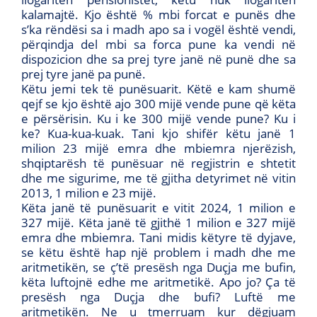
kalamajtë. Kjo është % mbi forcat e punës dhe
s’ka rëndësi sa i madh apo sa i vogël është vendi,
përqindja del mbi sa forca pune ka vendi në
dispozicion dhe sa prej tyre janë në punë dhe sa
prej tyre janë pa punë.
Këtu jemi tek të punësuarit. Këtë e kam shumë
qejf se kjo është ajo 300 mijë vende pune që këta
e përsërisin. Ku i ke 300 mijë vende pune? Ku i
ke? Kua-kua-kuak. Tani kjo shifër këtu janë 1
milion 23 mijë emra dhe mbiemra njerëzish,
shqiptarësh të punësuar në regjistrin e shtetit
dhe me sigurime, me të gjitha detyrimet në vitin
2013, 1 milion e 23 mijë.
Këta janë të punësuarit e vitit 2024, 1 milion e
327 mijë. Këta janë të gjithë 1 milion e 327 mijë
emra dhe mbiemra. Tani midis këtyre të dyjave,
se këtu është hap një problem i madh dhe me
aritmetikën, se ç’të presësh nga Duçja me bufin,
këta luftojnë edhe me aritmetikë. Apo jo? Ça të
presësh nga Duçja dhe bufi? Luftë me
aritmetikën. Ne u tmerruam kur dëgjuam