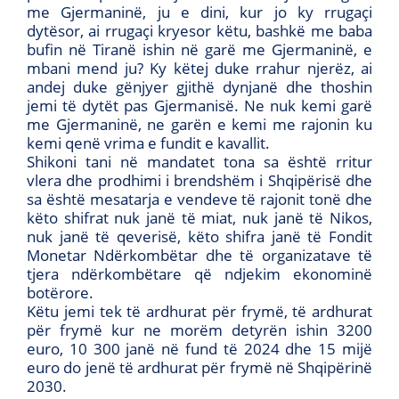
me Gjermaninë, ju e dini, kur jo ky rrugaçi
dytësor, ai rrugaçi kryesor këtu, bashkë me baba
bufin në Tiranë ishin në garë me Gjermaninë, e
mbani mend ju? Ky këtej duke rrahur njerëz, ai
andej duke gënjyer gjithë dynjanë dhe thoshin
jemi të dytët pas Gjermanisë. Ne nuk kemi garë
me Gjermaninë, ne garën e kemi me rajonin ku
kemi qenë vrima e fundit e kavallit.
Shikoni tani në mandatet tona sa është rritur
vlera dhe prodhimi i brendshëm i Shqipërisë dhe
sa është mesatarja e vendeve të rajonit tonë dhe
këto shifrat nuk janë të miat, nuk janë të Nikos,
nuk janë të qeverisë, këto shifra janë të Fondit
Monetar Ndërkombëtar dhe të organizatave të
tjera ndërkombëtare që ndjekim ekonominë
botërore.
Këtu jemi tek të ardhurat për frymë, të ardhurat
për frymë kur ne morëm detyrën ishin 3200
euro, 10 300 janë në fund të 2024 dhe 15 mijë
euro do jenë të ardhurat për frymë në Shqipërinë
2030.