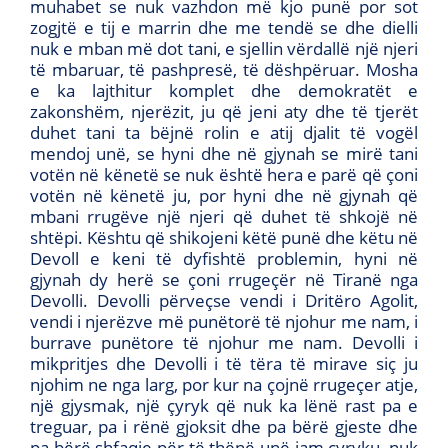
muhabet se nuk vazhdon më kjo punë por sot
zogjtë e tij e marrin dhe me tendë se dhe dielli
nuk e mban më dot tani, e sjellin vërdallë një njeri
të mbaruar, të pashpresë, të dëshpëruar. Mosha
e ka lajthitur komplet dhe demokratët e
zakonshëm, njerëzit, ju që jeni aty dhe të tjerët
duhet tani ta bëjnë rolin e atij djalit të vogël
mendoj unë, se hyni dhe në gjynah se mirë tani
votën në kënetë se nuk është hera e parë që çoni
votën në kënetë ju, por hyni dhe në gjynah që
mbani rrugëve një njeri që duhet të shkojë në
shtëpi. Kështu që shikojeni këtë punë dhe këtu në
Devoll e keni të dyfishtë problemin, hyni në
gjynah dy herë se çoni rrugeçër në Tiranë nga
Devolli. Devolli përveçse vendi i Dritëro Agolit,
vendi i njerëzve më punëtorë të njohur me nam, i
burrave punëtore të njohur me nam. Devolli i
mikpritjes dhe Devolli i të tëra të mirave siç ju
njohim ne nga larg, por kur na çojnë rrugeçer atje,
një gjysmak, një çyryk që nuk ka lënë rast pa e
treguar, pa i rënë gjoksit dhe pa bërë gjeste dhe
pa bërë shfaqje për të thënë unë jam çyryku, nuk