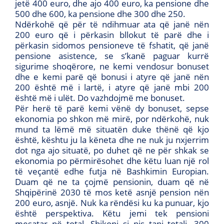
jetë 400 euro, dhe ajo 400 euro, ka pensione dhe
500 dhe 600, ka pensione dhe 300 dhe 250.
Ndërkohë që për të ndihmuar ata që janë nën
200 euro që i përkasin bllokut të parë dhe i
përkasin sidomos pensioneve të fshatit, që janë
pensione asistence, se s’kanë paguar kurrë
sigurime shoqërore, ne kemi vendosur bonuset
dhe e kemi parë që bonusi i atyre që janë nën
200 është më i lartë, i atyre që janë mbi 200
është më i ulët. Do vazhdojmë me bonuset.
Për herë të parë kemi vënë dy bonuset, sepse
ekonomia po shkon më mirë, por ndërkohë, nuk
mund ta lëmë më situatën duke thënë që kjo
është, kështu ju la këneta dhe ne nuk ju nxjerrim
dot nga ajo situatë, po duhet që ne për shkak se
ekonomia po përmirësohet dhe këtu luan një rol
të veçantë edhe futja në Bashkimin Europian.
Duam që ne ta çojmë pensionin, duam që në
Shqipërinë 2030 të mos ketë asnjë pension nën
200 euro, asnjë. Nuk ka rëndësi ku ka punuar, kjo
është perspektiva. Këtu jemi tek pensioni
mesatar në total. Shikoni si nis tani totali. 300