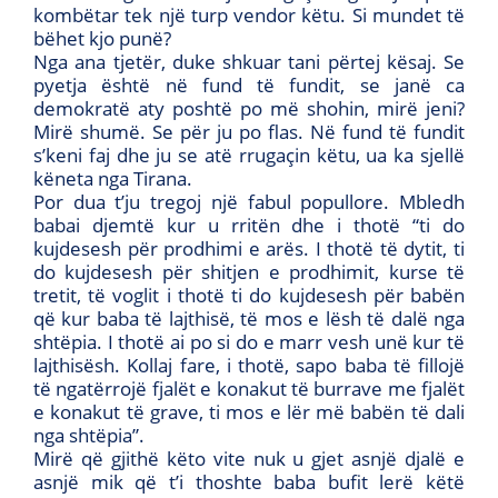
kombëtar tek një turp vendor këtu. Si mundet të
bëhet kjo punë?
Nga ana tjetër, duke shkuar tani përtej kësaj. Se
pyetja është në fund të fundit, se janë ca
demokratë aty poshtë po më shohin, mirë jeni?
Mirë shumë. Se për ju po flas. Në fund të fundit
s’keni faj dhe ju se atë rrugaçin këtu, ua ka sjellë
këneta nga Tirana.
Por dua t’ju tregoj një fabul popullore. Mbledh
babai djemtë kur u rritën dhe i thotë “ti do
kujdesesh për prodhimi e arës. I thotë të dytit, ti
do kujdesesh për shitjen e prodhimit, kurse të
tretit, të voglit i thotë ti do kujdesesh për babën
që kur baba të lajthisë, të mos e lësh të dalë nga
shtëpia. I thotë ai po si do e marr vesh unë kur të
lajthisësh. Kollaj fare, i thotë, sapo baba të fillojë
të ngatërrojë fjalët e konakut të burrave me fjalët
e konakut të grave, ti mos e lër më babën të dali
nga shtëpia”.
Mirë që gjithë këto vite nuk u gjet asnjë djalë e
asnjë mik që t’i thoshte baba bufit lerë këtë