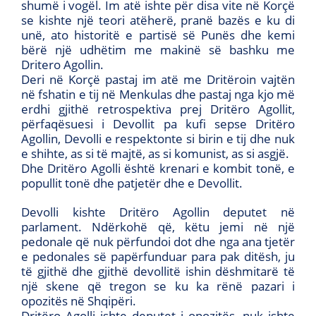
shumë i vogël. Im atë ishte për disa vite në Korçë
se kishte një teori atëherë, pranë bazës e ku di
unë, ato historitë e partisë së Punës dhe kemi
bërë një udhëtim me makinë së bashku me
Dritero Agollin.
Deri në Korçë pastaj im atë me Dritëroin vajtën
në fshatin e tij në Menkulas dhe pastaj nga kjo më
erdhi gjithë retrospektiva prej Dritëro Agollit,
përfaqësuesi i Devollit pa kufi sepse Dritëro
Agollin, Devolli e respektonte si birin e tij dhe nuk
e shihte, as si të majtë, as si komunist, as si asgjë.
Dhe Dritëro Agolli është krenari e kombit tonë, e
popullit tonë dhe patjetër dhe e Devollit.
Devolli kishte Dritëro Agollin deputet në
parlament. Ndërkohë që, këtu jemi në një
pedonale që nuk përfundoi dot dhe nga ana tjetër
e pedonales së papërfunduar para pak ditësh, ju
të gjithë dhe gjithë devollitë ishin dëshmitarë të
një skene që tregon se ku ka rënë pazari i
opozitës në Shqipëri.
Dritëro Agolli ishte deputet i opozitës, nuk ishte