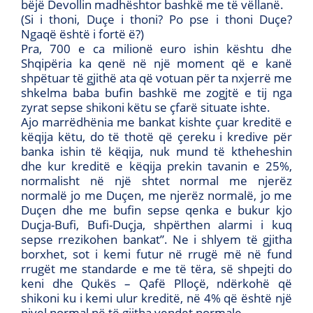
bëjë Devollin madhështor bashkë me të vëllanë.
(Si i thoni, Duçe i thoni? Po pse i thoni Duçe?
Ngaqë është i fortë ë?)
Pra, 700 e ca milionë euro ishin kështu dhe
Shqipëria ka qenë në një moment që e kanë
shpëtuar të gjithë ata që votuan për ta nxjerrë me
shkelma baba bufin bashkë me zogjtë e tij nga
zyrat sepse shikoni këtu se çfarë situate ishte.
Ajo marrëdhënia me bankat kishte çuar kreditë e
këqija këtu, do të thotë që çereku i kredive për
banka ishin të këqija, nuk mund të ktheheshin
dhe kur kreditë e këqija prekin tavanin e 25%,
normalisht në një shtet normal me njerëz
normalë jo me Duçen, me njerëz normalë, jo me
Duçen dhe me bufin sepse qenka e bukur kjo
Duçja-Bufi, Bufi-Duçja, shpërthen alarmi i kuq
sepse rrezikohen bankat”. Ne i shlyem të gjitha
borxhet, sot i kemi futur në rrugë më në fund
rrugët me standarde e me të tëra, së shpejti do
keni dhe Qukës – Qafë Plloçë, ndërkohë që
shikoni ku i kemi ulur kreditë, në 4% që është një
nivel normal në të gjitha vendet normale.