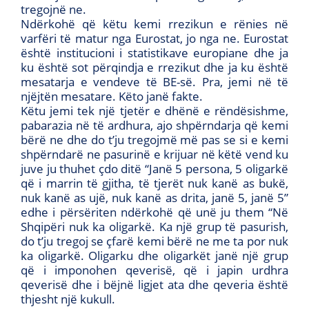
tregojnë ne.
Ndërkohë që këtu kemi rrezikun e rënies në
varfëri të matur nga Eurostat, jo nga ne. Eurostat
është institucioni i statistikave europiane dhe ja
ku është sot përqindja e rrezikut dhe ja ku është
mesatarja e vendeve të BE-së. Pra, jemi në të
njëjtën mesatare. Këto janë fakte.
Këtu jemi tek një tjetër e dhënë e rëndësishme,
pabarazia në të ardhura, ajo shpërndarja që kemi
bërë ne dhe do t’ju tregojmë më pas se si e kemi
shpërndarë ne pasurinë e krijuar në këtë vend ku
juve ju thuhet çdo ditë “Janë 5 persona, 5 oligarkë
që i marrin të gjitha, të tjerët nuk kanë as bukë,
nuk kanë as ujë, nuk kanë as drita, janë 5, janë 5”
edhe i përsëriten ndërkohë që unë ju them “Në
Shqipëri nuk ka oligarkë. Ka një grup të pasurish,
do t’ju tregoj se çfarë kemi bërë ne me ta por nuk
ka oligarkë. Oligarku dhe oligarkët janë një grup
që i imponohen qeverisë, që i japin urdhra
qeverisë dhe i bëjnë ligjet ata dhe qeveria është
thjesht një kukull.