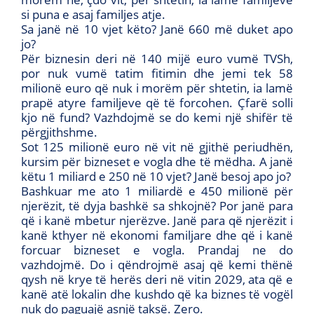
si puna e asaj familjes atje.
Sa janë në 10 vjet këto? Janë 660 më duket apo
jo?
Për biznesin deri në 140 mijë euro vumë TVSh,
por nuk vumë tatim fitimin dhe jemi tek 58
milionë euro që nuk i morëm për shtetin, ia lamë
prapë atyre familjeve që të forcohen. Çfarë solli
kjo në fund? Vazhdojmë se do kemi një shifër të
përgjithshme.
Sot 125 milionë euro në vit në gjithë periudhën,
kursim për bizneset e vogla dhe të mëdha. A janë
këtu 1 miliard e 250 në 10 vjet? Janë besoj apo jo?
Bashkuar me ato 1 miliardë e 450 milionë për
njerëzit, të dyja bashkë sa shkojnë? Por janë para
që i kanë mbetur njerëzve. Janë para që njerëzit i
kanë kthyer në ekonomi familjare dhe që i kanë
forcuar bizneset e vogla. Prandaj ne do
vazhdojmë. Do i qëndrojmë asaj që kemi thënë
qysh në krye të herës deri në vitin 2029, ata që e
kanë atë lokalin dhe kushdo që ka biznes të vogël
nuk do paguajë asnjë taksë. Zero.