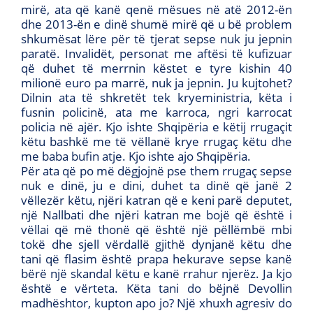
mirë, ata që kanë qenë mësues në atë 2012-ën
dhe 2013-ën e dinë shumë mirë që u bë problem
shkumësat lëre për të tjerat sepse nuk ju jepnin
paratë. Invalidët, personat me aftësi të kufizuar
që duhet të merrnin këstet e tyre kishin 40
milionë euro pa marrë, nuk ja jepnin. Ju kujtohet?
Dilnin ata të shkretët tek kryeministria, këta i
fusnin policinë, ata me karroca, ngri karrocat
policia në ajër. Kjo ishte Shqipëria e këtij rrugaçit
këtu bashkë me të vëllanë krye rrugaç këtu dhe
me baba bufin atje. Kjo ishte ajo Shqipëria.
Për ata që po më dëgjojnë pse them rrugaç sepse
nuk e dinë, ju e dini, duhet ta dinë që janë 2
vëllezër këtu, njëri katran që e keni parë deputet,
një Nallbati dhe njëri katran me bojë që është i
vëllai që më thonë që është një pëllëmbë mbi
tokë dhe sjell vërdallë gjithë dynjanë këtu dhe
tani që flasim është prapa hekurave sepse kanë
bërë një skandal këtu e kanë rrahur njerëz. Ja kjo
është e vërteta. Këta tani do bëjnë Devollin
madhështor, kupton apo jo? Një xhuxh agresiv do