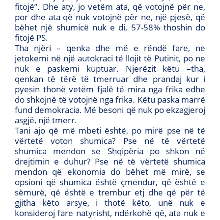
fitojë”. Dhe aty, jo vetëm ata, që votojnë për ne,
por dhe ata që nuk votojnë për ne, një pjesë, që
bëhet një shumicë nuk e di, 57-58% thoshin do
fitojë PS.
Tha njëri – qenka dhe më e rëndë fare, ne
jetokemi në një autokraci të llojit të Putinit, po ne
nuk e paskemi kuptuar. Njerëzit këtu –tha,
qenkan të tërë të tmerruar dhe prandaj kur i
pyesin thonë vetëm fjalë të mira nga frika edhe
do shkojnë të votojnë nga frika. Këtu paska marrë
fund demokracia. Më besoni që nuk po ekzagjeroj
asgjë, një tmerr.
Tani ajo që më mbeti është, po mirë pse në të
vërtetë voton shumica? Pse në të vërtetë
shumica mendon se Shqipëria po shkon në
drejtimin e duhur? Pse në të vërtetë shumica
mendon që ekonomia do bëhet më mirë, se
opsioni që shumica është çmendur, që është e
sëmurë, që është e trembur etj dhe që për të
gjitha këto arsye, i thotë këto, unë nuk e
konsideroj fare natyrisht, ndërkohë që, ata nuk e