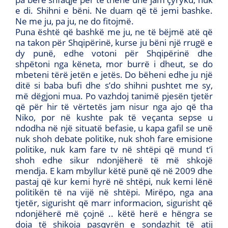
e di. Shihni e bëni. Ne duam që të jemi bashke.
Ne me ju, pa ju, ne do fitojmë.
Puna është që bashkë me ju, ne të bëjmë atë që
na takon për Shqipërinë, kurse ju bëni një rrugë e
dy punë, edhe votoni për Shqipërinë dhe
shpëtoni nga këneta, mor burrë i dheut, se do
mbeteni tërë jetën e jetës. Do bëheni edhe ju një
ditë si baba bufi dhe s’do shihni pushtet me sy,
më dëgjoni mua. Po vazhdoj tanimë pjesën tjetër
që për hir të vërtetës jam nisur nga ajo që tha
Niko, por në kushte pak të veçanta sepse u
ndodha në një situatë befasie, u kapa gafil se unë
nuk shoh debate politike, nuk shoh fare emisione
politike, nuk kam fare tv në shtëpi që mund t’i
shoh edhe sikur ndonjëherë të më shkojë
mendja. E kam mbyllur këtë punë që në 2009 dhe
pastaj që kur kemi hyrë në shtëpi, nuk kemi lënë
politikën të na vijë në shtëpi. Mirëpo, nga ana
tjetër, sigurisht që marr informacion, sigurisht që
ndonjëherë më çojnë .. këtë herë e hëngra se
doja të shikoja pasqyrën e sondazhit të atij