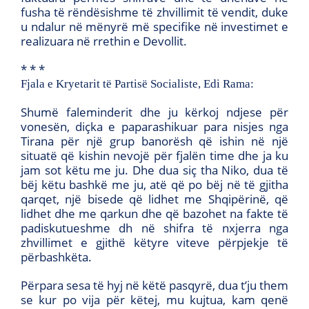
fusha të rëndësishme të zhvillimit të vendit, duke
u ndalur në mënyrë më specifike në investimet e
realizuara në rrethin e Devollit.
* * *
Fjala e Kryetarit të Partisë Socialiste, Edi Rama:
Shumë faleminderit dhe ju kërkoj ndjese për
vonesën, diçka e paparashikuar para nisjes nga
Tirana për një grup banorësh që ishin në një
situatë që kishin nevojë për fjalën time dhe ja ku
jam sot këtu me ju. Dhe dua siç tha Niko, dua të
bëj këtu bashkë me ju, atë që po bëj në të gjitha
qarqet, një bisede që lidhet me Shqipërinë, që
lidhet dhe me qarkun dhe që bazohet na fakte të
padiskutueshme dh në shifra të nxjerra nga
zhvillimet e gjithë këtyre viteve përpjekje të
përbashkëta.
Përpara sesa të hyj në këtë pasqyrë, dua t’ju them
se kur po vija për këtej, mu kujtua, kam qenë