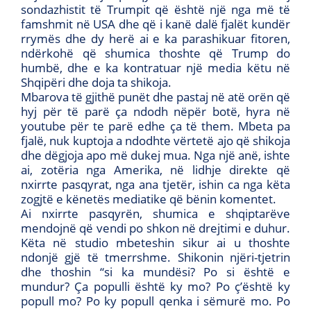
sondazhistit të Trumpit që është një nga më të
famshmit në USA dhe që i kanë dalë fjalët kundër
rrymës dhe dy herë ai e ka parashikuar fitoren,
ndërkohë që shumica thoshte që Trump do
humbë, dhe e ka kontratuar një media këtu në
Shqipëri dhe doja ta shikoja.
Mbarova të gjithë punët dhe pastaj në atë orën që
hyj për të parë ça ndodh nëpër botë, hyra në
youtube për te parë edhe ça të them. Mbeta pa
fjalë, nuk kuptoja a ndodhte vërtetë ajo që shikoja
dhe dëgjoja apo më dukej mua. Nga një anë, ishte
ai, zotëria nga Amerika, në lidhje direkte që
nxirrte pasqyrat, nga ana tjetër, ishin ca nga këta
zogjtë e kënetës mediatike që bënin komentet.
Ai nxirrte pasqyrën, shumica e shqiptarëve
mendojnë që vendi po shkon në drejtimi e duhur.
Këta në studio mbeteshin sikur ai u thoshte
ndonjë gjë të tmerrshme. Shikonin njëri-tjetrin
dhe thoshin “si ka mundësi? Po si është e
mundur? Ça populli është ky mo? Po ç’është ky
popull mo? Po ky popull qenka i sëmurë mo. Po