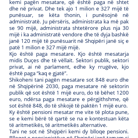
kemi pagën mesatare, që është paga në shtet
dhe në privat. Dhe tek ajo 1 milion e 327 mijë të
punësuar, se këta thonin, i punësojnë në
administratë. Ju përsëris, administrata ka më pak
se 90 mijë, administrata shtetërore plus nja 30
mijë i ka administratë vendore dhe të dyja bashkë
janë 120 mijë të punësuarit në Shqipëri janë siç e
patë 1 milion e 327 mijë mijë.
Kjo është paga mesatare. Kjo është mesatarja
midis Duçes dhe të vëllait. Sektori publik, sektori
privat, ai në parlament, edhe ky rrugëve, kjo
është paga “kaq e gjatë”.
Shikoheni tani pagën mesatare sot 848 euro dhe
në Shqipërinë 2030, paga mesatare në sektorin
publik që sot është 1 mijë euro, do të bëhet 1200
euro, ndërsa paga mesatare e përgjithshme, që
sot është 848, do të shkojë të paktën 1 mijë euro.
Ky është pensioni mesatar me vite të plota pune,
se e kemi bërë të qartë se na e kontestuan këta
të aritmetikës, të aritmetikës alternative.
Tani ne sot në Shqipëri kemi dy blloqe pensioni.
Blloqet e pensionistëve në Shqipëri janë tamam si