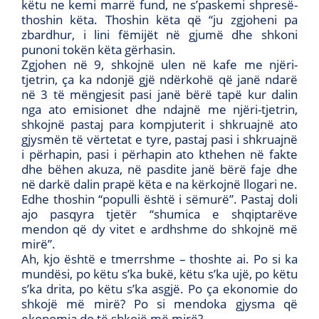
këtu ne kemi marrë fund, ne s’paskemi shpresë-
thoshin këta. Thoshin këta që “ju zgjoheni pa
zbardhur, i lini fëmijët në gjumë dhe shkoni
punoni tokën këta gërhasin.
Zgjohen në 9, shkojnë ulen në kafe me njëri-
tjetrin, ça ka ndonjë gjë ndërkohë që janë ndarë
në 3 të mëngjesit pasi janë bërë tapë kur dalin
nga ato emisionet dhe ndajnë me njëri-tjetrin,
shkojnë pastaj para kompjuterit i shkruajnë ato
gjysmën të vërtetat e tyre, pastaj pasi i shkruajnë
i përhapin, pasi i përhapin ato kthehen në fakte
dhe bëhen akuza, në pasdite janë bërë faje dhe
në darkë dalin prapë këta e na kërkojnë llogari ne.
Edhe thoshin “populli është i sëmurë”. Pastaj doli
ajo pasqyra tjetër “shumica e shqiptarëve
mendon që dy vitet e ardhshme do shkojnë më
mirë”.
Ah, kjo është e tmerrshme – thoshte ai. Po si ka
mundësi, po këtu s’ka bukë, këtu s’ka ujë, po këtu
s’ka drita, po këtu s’ka asgjë. Po ça ekonomie do
shkojë më mirë? Po si mendoka gjysma që
ekonomia do të shkojë më mirë?