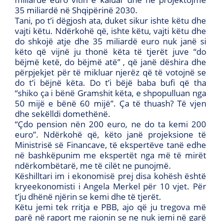
35 miliardë në Shqipërinë 2030.
Tani, po t’i dëgjosh ata, duket sikur ishte këtu dhe
vajti këtu. Ndërkohë që, ishte këtu, vajti këtu dhe
do shkojë atje dhe 35 miliardë euro nuk janë si
këto që vijnë ju thonë këta të tjerët juve “do
bëjmë ketë, do bëjmë atë” , që janë dëshira dhe
përpjekjet për të mikluar njerëz që të votojnë se
do t’i bëjnë këta. Do t’i bëjë baba bufi që tha
“shiko ça i bënë Gramshit këta, e shpopulluan nga
50 mijë e bënë 60 mijë’’. Ça të thuash? Të vjen
dhe sekëlldi domethënë.
“Çdo pension nën 200 euro, ne do ta kemi 200
euro”. Ndërkohë që, këto janë projeksione të
Ministrisë së Financave, të ekspertëve tanë edhe
në bashkëpunim me ekspertët nga më të mirët
ndërkombëtarë, me të cilët ne punojmë.
Këshilltari im i ekonomisë prej disa kohësh është
kryeekonomisti i Angela Merkel për 10 vjet. Për
t’ju dhënë njërin se kemi dhe të tjerët.
Këtu jemi tek rritja e PBB, ajo që ju tregova më
parë në raport me rajonin se ne nuk jemi në garë