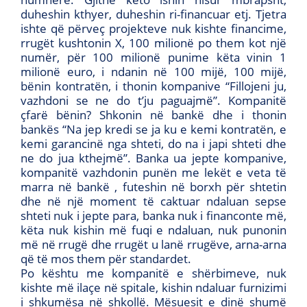
duheshin kthyer, duheshin ri-financuar etj. Tjetra
ishte që përveç projekteve nuk kishte financime,
rrugët kushtonin X, 100 milionë po them kot një
numër, për 100 milionë punime këta vinin 1
milionë euro, i ndanin në 100 mijë, 100 mijë,
bënin kontratën, i thonin kompanive “Fillojeni ju,
vazhdoni se ne do t’ju paguajmë”. Kompanitë
çfarë bënin? Shkonin në bankë dhe i thonin
bankës “Na jep kredi se ja ku e kemi kontratën, e
kemi garancinë nga shteti, do na i japi shteti dhe
ne do jua kthejmë”. Banka ua jepte kompanive,
kompanitë vazhdonin punën me lekët e veta të
marra në bankë , futeshin në borxh për shtetin
dhe në një moment të caktuar ndaluan sepse
shteti nuk i jepte para, banka nuk i financonte më,
këta nuk kishin më fuqi e ndaluan, nuk punonin
më në rrugë dhe rrugët u lanë rrugëve, arna-arna
që të mos them për standardet.
Po kështu me kompanitë e shërbimeve, nuk
kishte më ilaçe në spitale, kishin ndaluar furnizimi
i shkumësa në shkollë. Mësuesit e dinë shumë