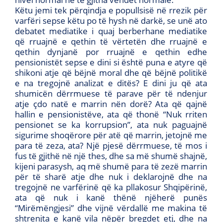
Këtu jemi tek përqindja e popullsisë në rrezik për
varfëri sepse këtu po të hysh në darkë, se unë ato
debatet mediatike i quaj berberhane mediatike
që rruajnë e qethin të vërtetën dhe rruajnë e
qethin dynjanë por rruajnë e qethin edhe
pensionistët sepse e dini si është puna e atyre që
shikoni atje që bëjnë moral dhe që bëjnë politikë
e na tregojnë analizat e ditës? E dini ju që ata
shumicën dërrmuese të parave për të ndenjur
atje çdo natë e marrin nën dorë? Ata që qajnë
hallin e pensionistëve, ata që thonë “Nuk rriten
pensionet se ka korrupsion”, ata nuk paguajnë
sigurime shoqërore për atë që marrin, jetojnë me
para të zeza, ata? Një pjesë dërrmuese, të mos i
fus të gjithë në një thes, dhe sa më shumë shajnë,
kijeni parasysh, aq më shumë para të zezë marrin
për të sharë atje dhe nuk i deklarojnë dhe na
tregojnë ne varfërinë që ka pllakosur Shqipërinë,
ata që nuk i kanë thënë njëherë punës
“Mirëmëngjesi” dhe vijnë vërdallë me makina të
shtrenjta e kanë vila nëpër bregdet etj, dhe na