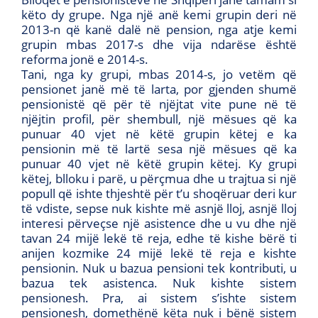
këto dy grupe. Nga një anë kemi grupin deri në
2013-n që kanë dalë në pension, nga atje kemi
grupin mbas 2017-s dhe vija ndarëse është
reforma jonë e 2014-s.
Tani, nga ky grupi, mbas 2014-s, jo vetëm që
pensionet janë më të larta, por gjenden shumë
pensionistë që për të njëjtat vite pune në të
njëjtin profil, për shembull, një mësues që ka
punuar 40 vjet në këtë grupin këtej e ka
pensionin më të lartë sesa një mësues që ka
punuar 40 vjet në këtë grupin këtej. Ky grupi
këtej, blloku i parë, u përçmua dhe u trajtua si një
popull që ishte thjeshtë për t’u shoqëruar deri kur
të vdiste, sepse nuk kishte më asnjë lloj, asnjë lloj
interesi përveçse një asistence dhe u vu dhe një
tavan 24 mijë lekë të reja, edhe të kishe bërë ti
anijen kozmike 24 mijë lekë të reja e kishte
pensionin. Nuk u bazua pensioni tek kontributi, u
bazua tek asistenca. Nuk kishte sistem
pensionesh. Pra, ai sistem s’ishte sistem
pensionesh, domethënë këta nuk i bënë sistem