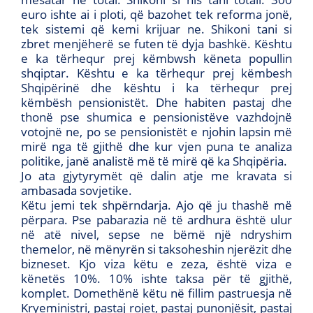
euro ishte ai i ploti, që bazohet tek reforma jonë,
tek sistemi që kemi krijuar ne. Shikoni tani si
zbret menjëherë se futen të dyja bashkë. Kështu
e ka tërhequr prej këmbwsh këneta popullin
shqiptar. Kështu e ka tërhequr prej këmbesh
Shqipërinë dhe kështu i ka tërhequr prej
këmbësh pensionistët. Dhe habiten pastaj dhe
thonë pse shumica e pensionistëve vazhdojnë
votojnë ne, po se pensionistët e njohin lapsin më
mirë nga të gjithë dhe kur vjen puna te analiza
politike, janë analistë më të mirë që ka Shqipëria.
Jo ata gjytyrymët që dalin atje me kravata si
ambasada sovjetike.
Këtu jemi tek shpërndarja. Ajo që ju thashë më
përpara. Pse pabarazia në të ardhura është ulur
në atë nivel, sepse ne bëmë një ndryshim
themelor, në mënyrën si taksoheshin njerëzit dhe
bizneset. Kjo viza këtu e zeza, është viza e
kënetës 10%. 10% ishte taksa për të gjithë,
komplet. Domethënë këtu në fillim pastruesja në
Kryeministri, pastaj rojet, pastaj punonjësit, pastaj