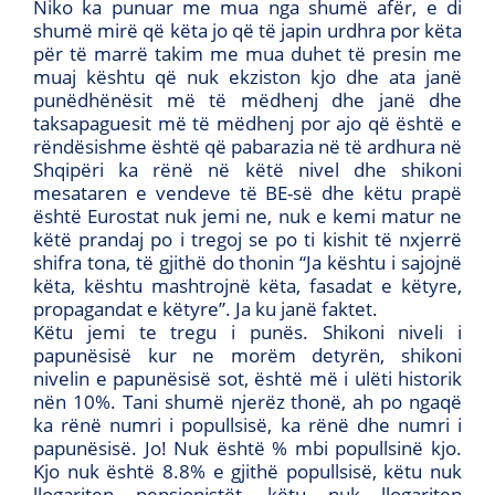
Niko ka punuar me mua nga shumë afër, e di
shumë mirë që këta jo që të japin urdhra por këta
për të marrë takim me mua duhet të presin me
muaj kështu që nuk ekziston kjo dhe ata janë
punëdhënësit më të mëdhenj dhe janë dhe
taksapaguesit më të mëdhenj por ajo që është e
rëndësishme është që pabarazia në të ardhura në
Shqipëri ka rënë në këtë nivel dhe shikoni
mesataren e vendeve të BE-së dhe këtu prapë
është Eurostat nuk jemi ne, nuk e kemi matur ne
këtë prandaj po i tregoj se po ti kishit të nxjerrë
shifra tona, të gjithë do thonin “Ja kështu i sajojnë
këta, kështu mashtrojnë këta, fasadat e këtyre,
propagandat e këtyre”. Ja ku janë faktet.
Këtu jemi te tregu i punës. Shikoni niveli i
papunësisë kur ne morëm detyrën, shikoni
nivelin e papunësisë sot, është më i ulëti historik
nën 10%. Tani shumë njerëz thonë, ah po ngaqë
ka rënë numri i popullsisë, ka rënë dhe numri i
papunësisë. Jo! Nuk është % mbi popullsinë kjo.
Kjo nuk është 8.8% e gjithë popullsisë, këtu nuk
llogariten pensionistët, këtu nuk llogariten