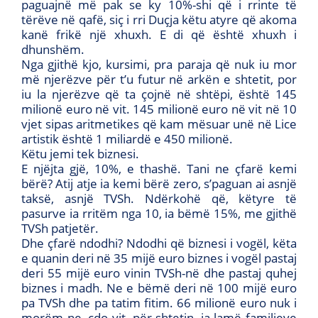
paguajnë më pak se ky 10%-shi që i rrinte të
tërëve në qafë, siç i rri Duçja këtu atyre që akoma
kanë frikë një xhuxh. E di që është xhuxh i
dhunshëm.
Nga gjithë kjo, kursimi, pra paraja që nuk iu mor
më njerëzve për t’u futur në arkën e shtetit, por
iu la njerëzve që ta çojnë në shtëpi, është 145
milionë euro në vit. 145 milionë euro në vit në 10
vjet sipas aritmetikes që kam mësuar unë në Lice
artistik është 1 miliardë e 450 milionë.
Këtu jemi tek biznesi.
E njëjta gjë, 10%, e thashë. Tani ne çfarë kemi
bërë? Atij atje ia kemi bërë zero, s’paguan ai asnjë
taksë, asnjë TVSh. Ndërkohë që, këtyre të
pasurve ia rritëm nga 10, ia bëmë 15%, me gjithë
TVSh patjetër.
Dhe çfarë ndodhi? Ndodhi që biznesi i vogël, këta
e quanin deri në 35 mijë euro biznes i vogël pastaj
deri 55 mijë euro vinin TVSh-në dhe pastaj quhej
biznes i madh. Ne e bëmë deri në 100 mijë euro
pa TVSh dhe pa tatim fitim. 66 milionë euro nuk i
morëm ne, çdo vit, për shtetin, ia lamë familjeve