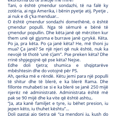
Tani, o është çmendur sondazhi, të na falë ky
zotëria, ai nga Amerika, i bënin pyetje atij. Pyetje ,
ai nuk e di ç’ka menduar..
O është çmendur sondazhi domethënë, o është
çmendur populli. Nga të sëmurë e bënë të
çmendur popullin. Dhe këta janë që mërziten kur
them unë që gjysma e burrave janë çyrykë. Këta.
Po ja, pra këta. Po ça janë këta? He, më thoni ju
mua? Ça janë? Se një njeri që nuk është, nuk ka
nevojë të thotë ‘unë s’jam’’. Pse preken këta? Dhe
rrinë shpjegojnë që pse këta? Nejse.
Edhe doli tjetra; shumica e shqiptarëve
mbështesin dhe do votojnë për PS.
Ah, qenka më e rëndë. Këtu jemi para një populli
të shitur dhe të blerë, e ka blerë Rama. Dhe
fillonte muhabeti se si e ka blerë se janë 250 mijë
njerëz në administratë. Administrata është më
pak se 90 mijë dhe ka vite që është ashtu,.
“Ja, ata kanë familjet e tyre, iu bëhet presion, iu
jepen këto, iu thuhet kështu’’…
Doli pastaj ajo tjetra që “ca mendoni ju, kush do