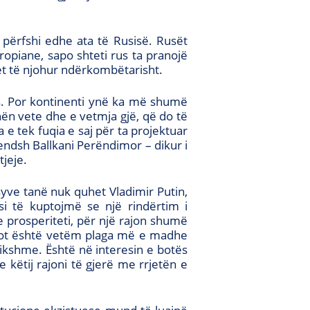
 përfshi edhe ata të Rusisë. Rusët
uropiane, sapo shteti rus ta pranojë
vet të njohur ndërkombëtarisht.
ës. Por kontinenti ynë ka më shumë
 nën vete dhe e vetmja gjë, që do të
 e tek fuqia e saj për ta projektuar
ndsh Ballkani Perëndimor – dikur i
tjeje.
syve tanë nuk quhet Vladimir Putin,
i të kuptojmë se një rindërtim i
 prosperiteti, për një rajon shumë
 sot është vetëm plaga më e madhe
zikshme. Është në interesin e botës
e këtij rajoni të gjerë me rrjetën e