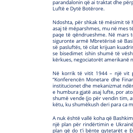
parandalonin që ai traktat dhe përpj
Luftë e Dytë Botërore.
Ndoshta, për shkak të mësimit të h
asaj të mëparshmes, mu në mes të 
paqe të qëndrueshme. Në mars të v
siguronte armë Mbretërisë së Bas
së pasluftës, të cilat krijuan ku
se bisedimet ishin shumë të vësh
kërkues, negociatorët amerikanë ng
Në korrik të vitit 1944 – një vi
“Konferencën Monetare dhe Financi
institucionet dhe mekanizmat ndër
e humbura gjatë asaj lufte, por a
shumë vende (jo për vendin tim, as
këtu, ku shumëkush deri para ca m
A nuk është vallë koha që Bashkimi
një plan për rindërtimin e Ukrain
plan që do t’i bënte qytetarët e