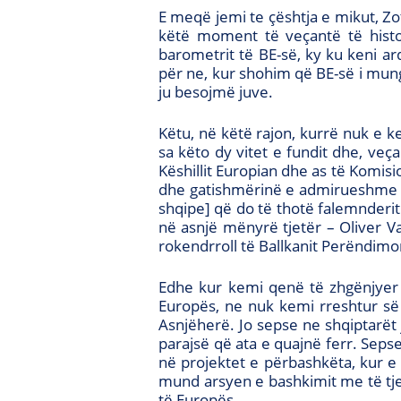
E meqë jemi te çështja e mikut, Zo
këtë moment të veçantë të histori
barometrit të BE-së, ky ku keni a
për ne, kur shohim që BE-së i mungo
ju besojmë juve.
Këtu, në këtë rajon, kurrë nuk e 
sa këto dy vitet e fundit dhe, veç
Këshillit Europian dhe as të Komisi
dhe gatishmërinë e admirueshme pë
shqipe] që do të thotë falemnderi
në asnjë mënyrë tjetër – Oliver 
rokendrroll të Ballkanit Perëndimo
Edhe kur kemi qenë të zhgënjyer
Europës, ne nuk kemi rreshtur së
Asnjëherë. Jo sepse ne shqiptarët je
parajsë që ata e quajnë ferr. Sep
në projektet e përbashkëta, kur e
mund arsyen e bashkimit me të tje
të Europës.