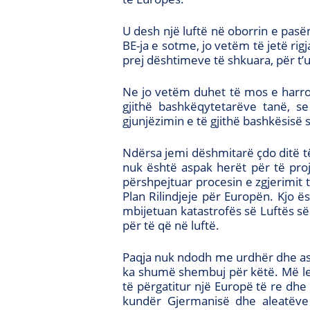
U desh një luftë në oborrin e pasë
BE-ja e sotme, jo vetëm të jetë rig
prej dështimeve të shkuara, për 
Ne jo vetëm duhet të mos e harro
gjithë bashkëqytetarëve tanë, se
gjunjëzimin e të gjithë bashkësis
Ndërsa jemi dëshmitarë çdo ditë t
nuk është aspak herët për të proje
përshpejtuar procesin e zgjerimit 
Plan Rilindjeje për Europën. Kjo 
mbijetuan katastrofës së Luftës së
për të që në luftë.
Paqja nuk ndodh me urdhër dhe as n
ka shumë shembuj për këtë. Më lejo
të përgatitur një Europë të re dhe
kundër Gjermanisë dhe aleatëve 