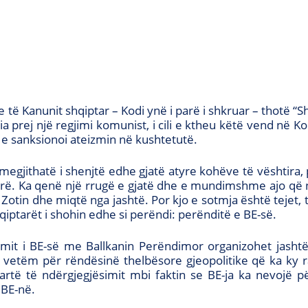
 Kanunit shqiptar – Kodi ynë i parë i shkruar – thotë “Sh
a prej një regjimi komunist, i cili e ktheu këtë vend në 
ë e sanksionoi ateizmin në kushtetutë.
egjithatë i shenjtë edhe gjatë atyre kohëve të vështira, 
derë. Ka qenë një rrugë e gjatë dhe e mundimshme ajo që 
Zotin dhe miqtë nga jashtë. Por kjo e sotmja është tejet,
qiptarët i shohin edhe si perëndi: perënditë e BE-së.
amit i BE-së me Ballkanin Perëndimor organizohet jashtë
 jo vetëm për rëndësinë thelbësore gjeopolitike që ka ky r
artë të ndërgjegjësimit mbi faktin se BE-ja ka nevojë 
 BE-në.