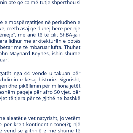
tonin atë që ca më tutje shpërtheu si
ojë e mospërgatitjes në periudhën e
, rreth asaj që duhej bërë për një
eje”, me anë të të cilit ShBA-ja i
ra lidhur me arkitekturën e botës
mbëtar me të mbaruar lufta. Thuhet
 John Maynard Keynes, ishin shumë
uar!
legatët nga 44 vende u takuan për
dimin e kësaj historie. Sigurisht,
n dhe pikëllimin për miliona jetët
eshëm paqeje për afro 50 vjet, për
et të tjera për të gjithë ne bashkë
e aleatët e vet natyrisht, jo vetëm
për krejt kontinentin tonë(?); një
në vend se gjithnjë e më shumë të