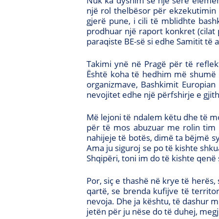
Nuk ka dyshim se një sërë elemente
një rol thelbësor për ekzekutimin e
gjerë pune, i cili të mblidhte bash
prodhuar një raport konkret (cilat 
paraqiste BE-së si edhe Samitit të 
Takimi ynë në Pragë për të reflekt
Është koha të hedhim më shumë ha
organizmave, Bashkimit Europian d
nevojitet edhe një përfshirje e gji
Më lejoni të ndalem këtu dhe të mo
për të mos abuzuar me rolin tim 
nahijeje të botës, dimë ta bëjmë 
Ama ju siguroj se po të kishte shk
Shqipëri, toni im do të kishte qenë
Por, siç e thashë në krye të herës,
qartë, se brenda kufijve të territ
nevoja. Dhe ja kështu, të dashur miq
jetën për ju nëse do të duhej, meg