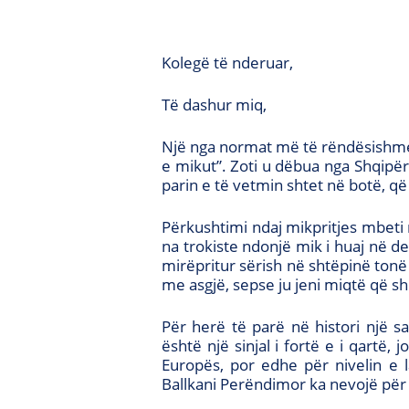
Kolegë të nderuar,
Të dashur miq,
Një nga normat më të rëndësishme të
e mikut”. Zoti u dëbua nga Shqipëri
parin e të vetmin shtet në botë, q
Përkushtimi ndaj mikpritjes mbeti m
na trokiste ndonjë mik i huaj në 
mirëpritur sërish në shtëpinë tonë 
me asgjë, sepse ju jeni miqtë që sh
Për herë të parë në histori një s
është një sinjal i fortë e i qartë,
Europës, por edhe për nivelin e l
Ballkani Perëndimor ka nevojë për