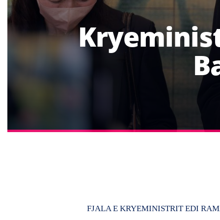
Kryeminist
B
FJALA E KRYEMINISTRIT EDI RAM