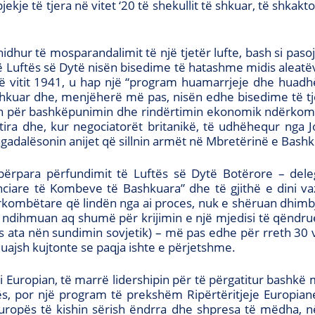
ekje të tjera në vitet ‘20 të shekullit të shkuar, të shkak
idhur të mosparandalimit të një tjetër lufte, bash si pas
Luftës së Dytë nisën bisedime të hatashme midis aleatëve
itit 1941, u hap një “program huamarrjeje dhe huadhëni
hkuar dhe, menjëherë më pas, nisën edhe bisedime të tje
adrin për bashkëpunimin dhe rindërtimin ekonomik ndërko
tira dhe, kur negociatorët britanikë, të udhëhequr nga
adalësonin anijet që sillnin armët në Mbretërinë e Bashk
t përpara përfundimit të Luftës së Dytë Botërore – de
are të Kombeve të Bashkuara” dhe të gjithë e dini vazh
kombëtare që lindën nga ai proces, nuk e shëruan dhimbje
to ndihmuan aq shumë për krijimin e një mjedisi të qëndru
 ata nën sundimin sovjetik) – më pas edhe për rreth 30 vj
uajsh kujtonte se paqja ishte e përjetshme.
 Europian, të marrë lidershipin për të përgatitur bashkë m
ës, por një program të prekshëm Ripërtëritjeje Europiane 
 Europës të kishin sërish ëndrra dhe shpresa të mëdha, 