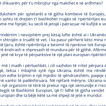
të shkuarën, për t’u mbrojtur nga makthet e së ardhmes?
i dukshëm për qytetarët e të gjitha kombeve të Europës,
o ashtu të drejtën t’i bashkohet rrugës së ripërtëritjes e
 me fqinjët, ku secili të jetojë i patrazuar në kufijtë e 
rindërtim i nevojshëm prej kësaj lufte është ai i Ukrain
n shtrojën e truallit të vet. I ka pasur përherë këto mina
ë tjera, është ripërtëritja e besimit të njerëzve tek Europa
irë ëndrrash e shpresash të mundura për të gjithë. Afërme
 jetë në krye të përparësive të një plani europian ripërtëri
ë i madh i përbashkët, i cili vazhdon të rritet përpara 
që, teksa i mbajmë sytë nga Ukraina, është me rëndës
n edhe krijimin e një mjedisi të qëndrueshëm, paqeje e
më varësi të padëshiruara. Në njëfarë mënyre, Ukraina
e një organizmi të tërë të prekur nga një sëmundje e rre
tegjik të Bashkimit Europian, që t’i lidhë të gjitha vendet 
Europian dhe ta bëjë këtë sa më shpejt të jetë e mundur.