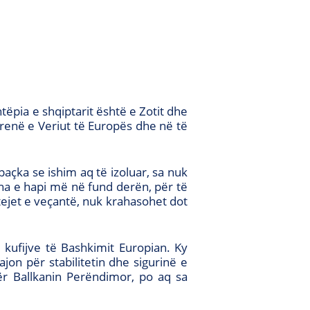
tëpia e shqiptarit është e Zotit dhe
Korenë e Veriut të Europës dhe në të
paçka se ishim aq të izoluar, sa nuk
na e hapi më në fund derën, për të
 tejet e veçantë, nuk krahasohet dot
 kufijve të Bashkimit Europian. Ky
ajon për stabilitetin dhe sigurinë e
për Ballkanin Perëndimor, po aq sa