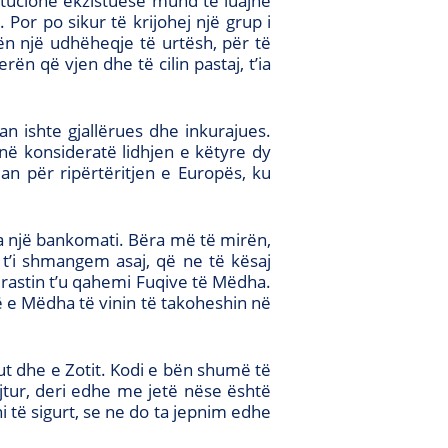
titucione ekzistuese mund të luajnë
 Por po sikur të krijohej një grup i
 nën një udhëheqje të urtësh, për të
ën që vjen dhe të cilin pastaj, t’ia
an ishte gjallërues dhe inkurajues.
ë konsideratë lidhjen e këtyre dy
an për ripërtëritjen e Europës, ku
ra një bankomati. Bëra më të mirën,
t’i shmangem asaj, që ne të kësaj
rastin t’u qahemi Fuqive të Mëdha.
ë e Mëdha të vinin të takoheshin në
kut dhe e Zotit. Kodi e bën shumë të
ojtur, deri edhe me jetë nëse është
ni të sigurt, se ne do ta jepnim edhe