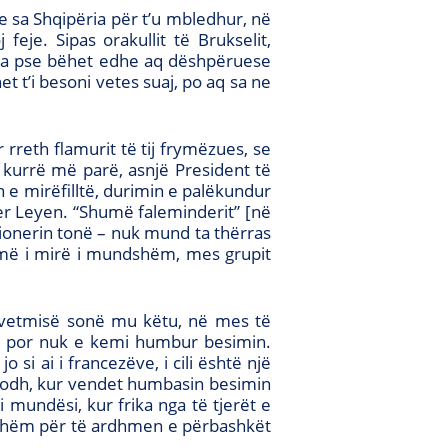
e sa Shqipëria për t’u mbledhur, në
eje. Sipas orakullit të Brukselit,
. Ja pse bëhet edhe aq dëshpëruese
t t’i besoni vetes suaj, po aq sa ne
reth flamurit të tij frymëzues, se
r kurrë më parë, asnjë President të
n e mirëfilltë, durimin e palëkundur
er Leyen. “Shumë faleminderit” [në
ionerin tonë – nuk mund ta thërras
 më i mirë i mundshëm, mes grupit
 vetmisë sonë mu këtu, në mes të
r, por nuk e kemi humbur besimin.
 si ai i francezëve, i cili është një
ndodh, kur vendet humbasin besimin
mundësi, kur frika nga të tjerët e
ershëm për të ardhmen e përbashkët