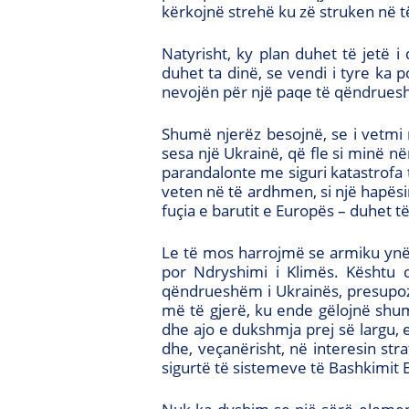
kërkojnë strehë ku zë struken në 
Natyrisht, ky plan duhet të jetë 
duhet ta dinë, se vendi i tyre ka p
nevojën për një paqe të qëndrueshme
Shumë njerëz besojnë, se i vetmi 
sesa një Ukrainë, që fle si minë në
parandalonte me siguri katastrofa t
veten në të ardhmen, si një hapës
fuçia e barutit e Europës – duhet të
Le të mos harrojmë se armiku ynë m
por Ndryshimi i Klimës. Kështu 
qëndrueshëm i Ukrainës, presupozo
më të gjerë, ku ende gëlojnë shu
dhe ajo e dukshmja prej së largu, 
dhe, veçanërisht, në interesin stra
sigurtë të sistemeve të Bashkimit 