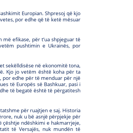
Bashkimit Europian. Shpresoj që kjo
vetvetes, por edhe që të ketë mësuar
më efikase, për t’ua shpjeguar të
e vetëm pushtimin e Ukrainës, por
et sekëlldisëse në ekonomitë tona,
onë. Kjo jo vetëm është koha për ta
an, por edhe për të menduar për një
ues të Europës së Bashkuar, pasi i
 dhe të begatë është të përgatitesh
atshme për ruajtjen e saj. Historia
ërore, nuk u bë asnjë përpjekje për
jë çështje ndëshkimi e hakmarrjeje,
tatit të Versajës, nuk mundën të