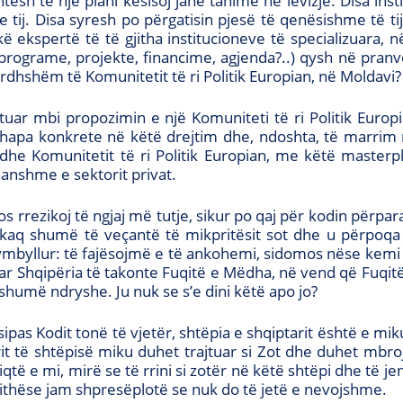
sh të një plani kësisoj janë tanimë në lëvizje. Disa ins
 tij. Disa syresh po përgatisin pjesë të qenësishme të tij.
kë ekspertë të të gjitha institucioneve të specializuara,
programe, projekte, financime, agjenda?..) qysh në pranver
ardhshëm të Komunitetit të ri Politik Europian, në Moldavi?
uar mbi propozimin e një Komuniteti të ri Politik Europi
pa konkrete në këtë drejtim dhe, ndoshta, të marrim n
he Komunitetit të ri Politik Europian, me këtë masterpl
thanshme e sektorit privat.
s rrezikoj të ngjaj më tutje, sikur po qaj për kodin përpa
kaq shumë të veçantë të mikpritësit sot dhe u përpoqa 
symbyllur: të fajësojmë e të ankohemi, sidomos nëse kemi 
uar Shqipëria të takonte Fuqitë e Mëdha, në vend që Fuqit
 shumë ndryshe. Ju nuk se s’e dini këtë apo jo?
 sipas Kodit tonë të vjetër, shtëpia e shqiptarit është e mi
orit të shtëpisë miku duhet trajtuar si Zot dhe duhet mbr
të e mi, mirë se të rrini si zotër në këtë shtëpi dhe të je
jithëse jam shpresëplotë se nuk do të jetë e nevojshme.