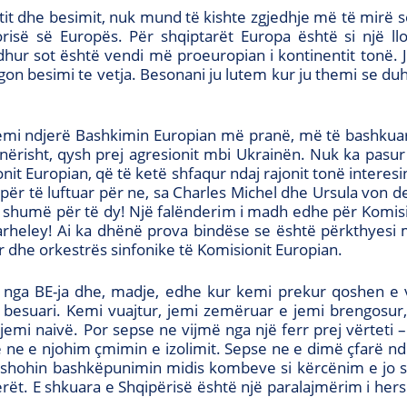
tit dhe besimit, nuk mund të kishte zgjedhje më të mirë s
së së Europës. Për shqiptarët Europa është si një lloj f
rdhur sot është vendi më proeuropian i kontinentit tonë
n besimi te vetja. Besonani ju lutem kur ju themi se duhe
kemi ndjerë Bashkimin Europian më pranë, më të bashkuar r
anërisht, qysh prej agresionit mbi Ukrainën. Nuk ka pasu
onit Europian, që të ketë shfaqur ndaj rajonit tonë interesi
r të luftuar për ne, sa Charles Michel dhe Ursula von d
t shumë për të dy! Një falënderim i madh edhe për Komis
Varheley! Ai ka dhënë prova bindëse se është përkthyesi
r dhe orkestrës sinfonike të Komisionit Europian.
 nga BE-ja dhe, madje, edhe kur kemi prekur qoshen e
 besuari. Kemi vuajtur, jemi zemëruar e jemi brengosu
mi naivë. Por sepse ne vijmë nga një ferr prej vërteti – jo
se ne e njohim çmimin e izolimit. Sepse ne e dimë çfarë 
 shohin bashkëpunimin midis kombeve si kërcënim e jo si 
rët. E shkuara e Shqipërisë është një paralajmërim i h