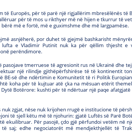
m të Europës, për të parë një rigjallërim mbresëlënës të 
jallëruar për të mos u rikthyer më në hijen e tkurrur të 
t’u bërë më e fortë, më e guximshme dhe më largpamëse.
jmë asnjëherë, por duhet të gjejmë bashkarisht mënyrën 
 lufta e Vladimir Putinit nuk ka për qëllim thjesht 
ë sonë perëndimore.
ë pasojave tmerruese të agresionit rus në Ukrainë dhe tej
ktuar një rilindje gjithëpërfshirëse të të kontinentit t
të BE-së dhe ndërtimin e Komunitetit të ri Politik Europi
është koha për të kujtuar atë çka na mësuan etërit themel
 Dytë Botërore: kushti për të ndërtuar një paqe afatgjatë
uk zgjat, nëse nuk krijohen rrugë e institucione të përsht
ni të sjell këtu më të njohurin: gjatë Luftës së Parë Bot
 të ekuilibruar. Për pasojë, çdo gjë përfundoi vetëm në n
të saj; edhe negociatorët më mendjekthjellët të Trak