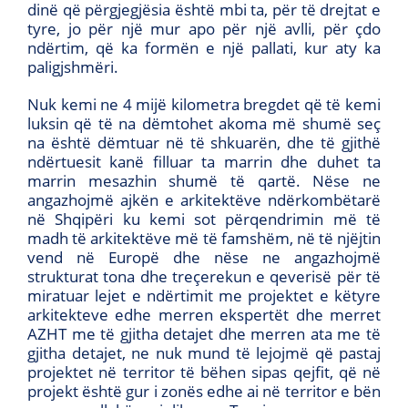
dinë që përgjegjësia është mbi ta, për të drejtat e
tyre, jo për një mur apo për një avlli, për çdo
ndërtim, që ka formën e një pallati, kur aty ka
paligjshmëri.
Nuk kemi ne 4 mijë kilometra bregdet që të kemi
luksin që të na dëmtohet akoma më shumë seç
na është dëmtuar në të shkuarën, dhe të gjithë
ndërtuesit kanë filluar ta marrin dhe duhet ta
marrin mesazhin shumë të qartë. Nëse ne
angazhojmë ajkën e arkitektëve ndërkombëtarë
në Shqipëri ku kemi sot përqendrimin më të
madh të arkitektëve më të famshëm, në të njëjtin
vend në Europë dhe nëse ne angazhojmë
strukturat tona dhe treçerekun e qeverisë për të
miratuar lejet e ndërtimit me projektet e këtyre
arkitekteve edhe merren ekspertët dhe merret
AZHT me të gjitha detajet dhe merren ata me të
gjitha detajet, ne nuk mund të lejojmë që pastaj
projektet në territor të bëhen sipas qejfit, që në
projekt është gur i zonës edhe ai në territor e bën