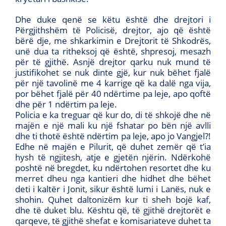
Dhe duke qenë se këtu është dhe drejtori i
Përgjithshëm të Policisë, drejtor, ajo që është
bërë dje, me shkarkimin e Drejtorit të Shkodrës,
unë dua ta ritheksoj që është, shpresoj, mesazh
për të gjithë. Asnjë drejtor qarku nuk mund të
justifikohet se nuk dinte gjë, kur nuk bëhet fjalë
për një tavolinë me 4 karrige që ka dalë nga vija,
por bëhet fjalë për 40 ndërtime pa leje, apo qoftë
dhe për 1 ndërtim pa leje.
Policia e ka treguar që kur do, di të shkojë dhe në
majën e një mali ku një fshatar po bën një avlli
dhe ti thotë është ndërtim pa leje, apo jo Vangjel?!
Edhe në majën e Pilurit, që duhet zemër që t’ia
hysh të ngjitesh, atje e gjetën njërin. Ndërkohë
poshtë në bregdet, ku ndërtohen resortet dhe ku
merret dheu nga kantieri dhe hidhet dhe bëhet
deti i kaltër i Jonit, sikur është lumi i Lanës, nuk e
shohin. Quhet daltonizëm kur ti sheh bojë kaf,
dhe të duket blu. Kështu që, të gjithë drejtorët e
qarqeve, të gjithë shefat e komisariateve duhet ta