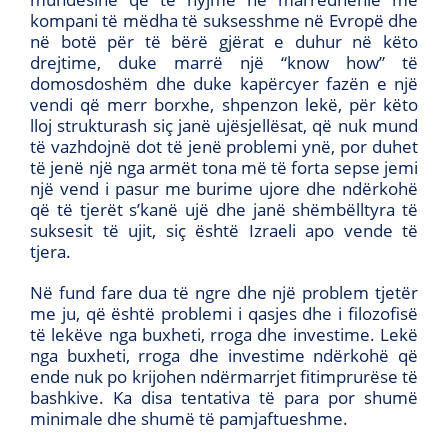
kompani të mëdha të suksesshme në Evropë dhe
në botë për të bërë gjërat e duhur në këto
drejtime, duke marrë një “know how” të
domosdoshëm dhe duke kapërcyer fazën e një
vendi që merr borxhe, shpenzon lekë, për këto
lloj strukturash siç janë ujësjellësat, që nuk mund
të vazhdojnë dot të jenë problemi ynë, por duhet
të jenë një nga armët tona më të forta sepse jemi
një vend i pasur me burime ujore dhe ndërkohë
që të tjerët s’kanë ujë dhe janë shëmbëlltyra të
suksesit të ujit, siç është Izraeli apo vende të
tjera.
Në fund fare dua të ngre dhe një problem tjetër
me ju, që është problemi i qasjes dhe i filozofisë
të lekëve nga buxheti, rroga dhe investime. Lekë
nga buxheti, rroga dhe investime ndërkohë që
ende nuk po krijohen ndërmarrjet fitimprurëse të
bashkive. Ka disa tentativa të para por shumë
minimale dhe shumë të pamjaftueshme.