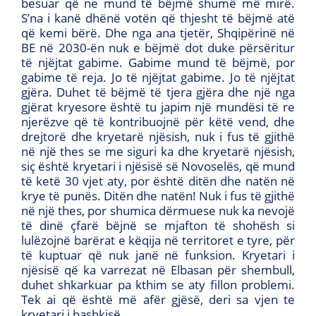
besuar që ne mund të bëjmë shumë më mirë.
S’na i kanë dhënë votën që thjesht të bëjmë atë
që kemi bërë. Dhe nga ana tjetër, Shqipërinë në
BE në 2030-ën nuk e bëjmë dot duke përsëritur
të njëjtat gabime. Gabime mund të bëjmë, por
gabime të reja. Jo të njëjtat gabime. Jo të njëjtat
gjëra. Duhet të bëjmë të tjera gjëra dhe një nga
gjërat kryesore është tu japim një mundësi të re
njerëzve që të kontribuojnë për këtë vend, dhe
drejtorë dhe kryetarë njësish, nuk i fus të gjithë
në një thes se me siguri ka dhe kryetarë njësish,
siç është kryetari i njësisë së Novoselës, që mund
të ketë 30 vjet aty, por është ditën dhe natën në
krye të punës. Ditën dhe natën! Nuk i fus të gjithë
në një thes, por shumica dërmuese nuk ka nevojë
të dinë çfarë bëjnë se mjafton të shohësh si
lulëzojnë barërat e këqija në territoret e tyre, për
të kuptuar që nuk janë në funksion. Kryetari i
njësisë që ka varrezat në Elbasan për shembull,
duhet shkarkuar pa kthim se aty fillon problemi.
Tek ai që është më afër gjësë, deri sa vjen te
kryetari i bashkisë.