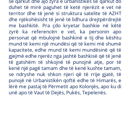
së qarkut dhe ajo zyra e urbanistikës së qarkut do
duhet të mirë paguhet të ketë njerëzit e vet në
territor dhe të jenë si struktura satelite të AZHT
dhe njëkohësisht të jenë të lidhura drejtpërdrejtë
me bashkitë. Pra çdo kryetar bashkie në këtë
zyrë ka referencën e vet, ka personin apo
personat që mbulojnë bashkinë e tij dhe kështu
mund të kemi një mundësi që të kemi më shumë
kapacitete, edhe mund të kemi mundësinë që të
gjejmë edhe njerëz nga jashtë bashkisë që të jenë
të gatshëm të shkojnë të punojnë atje, por të
kenë një pagë tamam dhe të kenë kushte tamam,
se ndryshe nuk shkon njeri që të rrije gjatë, të
punojë në Urbanistikën qoftë edhe të Himarës, e
lërë me pastaj të Përmetit apo Kolonjës, apo ku di
unë apo të Vaut të Dejës, Pukës, Tepelenës.