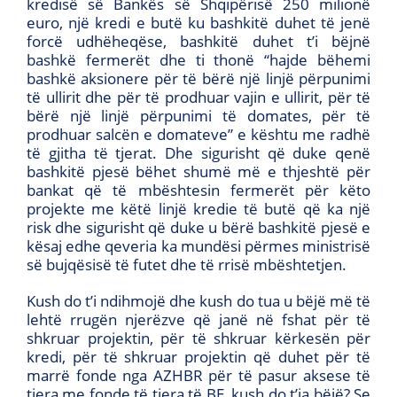
kredisë së Bankës së Shqipërisë 250 milionë
euro, një kredi e butë ku bashkitë duhet të jenë
forcë udhëheqëse, bashkitë duhet t’i bëjnë
bashkë fermerët dhe ti thonë “hajde bëhemi
bashkë aksionere për të bërë një linjë përpunimi
të ullirit dhe për të prodhuar vajin e ullirit, për të
bërë një linjë përpunimi të domates, për të
prodhuar salcën e domateve” e kështu me radhë
të gjitha të tjerat. Dhe sigurisht që duke qenë
bashkitë pjesë bëhet shumë më e thjeshtë për
bankat që të mbështesin fermerët për këto
projekte me këtë linjë kredie të butë që ka një
risk dhe sigurisht që duke u bërë bashkitë pjesë e
kësaj edhe qeveria ka mundësi përmes ministrisë
së bujqësisë të futet dhe të rrisë mbështetjen.
Kush do t’i ndihmojë dhe kush do tua u bëjë më të
lehtë rrugën njerëzve që janë në fshat për të
shkruar projektin, për të shkruar kërkesën për
kredi, për të shkruar projektin që duhet për të
marrë fonde nga AZHBR për të pasur aksese të
tjera me fonde të tjera të BE, kush do t’ia bëjë? Se