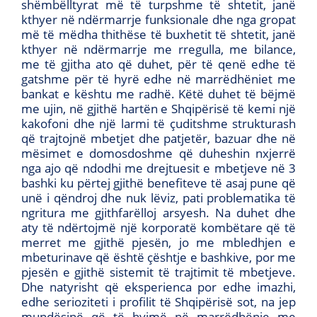
shëmbëlltyrat më të turpshme të shtetit, janë
kthyer në ndërmarrje funksionale dhe nga gropat
më të mëdha thithëse të buxhetit të shtetit, janë
kthyer në ndërmarrje me rregulla, me bilance,
me të gjitha ato që duhet, për të qenë edhe të
gatshme për të hyrë edhe në marrëdhëniet me
bankat e kështu me radhë. Këtë duhet të bëjmë
me ujin, në gjithë hartën e Shqipërisë të kemi një
kakofoni dhe një larmi të çuditshme strukturash
që trajtojnë mbetjet dhe patjetër, bazuar dhe në
mësimet e domosdoshme që duheshin nxjerrë
nga ajo që ndodhi me drejtuesit e mbetjeve në 3
bashki ku përtej gjithë benefiteve të asaj pune që
unë i qëndroj dhe nuk lëviz, pati problematika të
ngritura me gjithfarëlloj arsyesh. Na duhet dhe
aty të ndërtojmë një korporatë kombëtare që të
merret me gjithë pjesën, jo me mbledhjen e
mbeturinave që është çështje e bashkive, por me
pjesën e gjithë sistemit të trajtimit të mbetjeve.
Dhe natyrisht që eksperienca por edhe imazhi,
edhe serioziteti i profilit të Shqipërisë sot, na jep
mundësinë që të hyjmë në marrëdhënie me