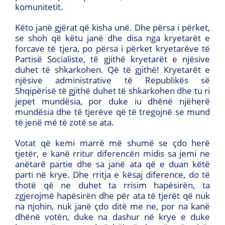
komunitetit.
Këto janë gjërat që kisha unë. Dhe përsa i përket,
se shoh që këtu janë dhe disa nga kryetarët e
forcave të tjera, po përsa i përket kryetarëve të
Partisë Socialiste, të gjithë kryetarët e njësive
duhet të shkarkohen. Që të gjithë! Kryetarët e
njësive administrative të Republikës së
Shqipërisë të gjithë duhet të shkarkohen dhe tu ri
jepet mundësia, por duke iu dhënë njëherë
mundësia dhe të tjerëve që të tregojnë se mund
të jenë më të zotë se ata.
Votat që kemi marrë më shumë se çdo herë
tjetër, e kanë rritur diferencën midis sa jemi ne
anëtarë partie dhe sa janë ata që e duan këtë
parti në krye. Dhe rritja e kësaj diference, do të
thotë që ne duhet ta rrisim hapësirën, ta
zgjerojmë hapësirën dhe për ata të tjerët që nuk
na njohin, nuk janë çdo ditë me ne, por na kanë
dhënë votën, duke na dashur në krye e duke