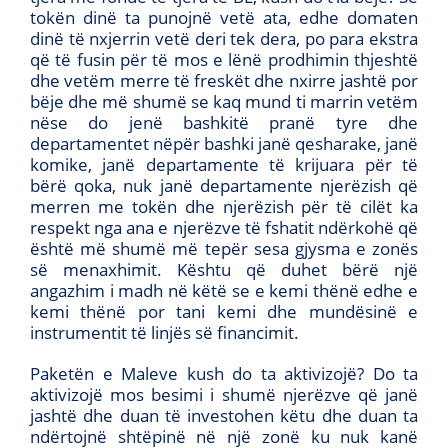
tokën dinë ta punojnë vetë ata, edhe domaten
dinë të nxjerrin vetë deri tek dera, po para ekstra
që të fusin për të mos e lënë prodhimin thjeshtë
dhe vetëm merre të freskët dhe nxirre jashtë por
bëje dhe më shumë se kaq mund ti marrin vetëm
nëse do jenë bashkitë pranë tyre dhe
departamentet nëpër bashki janë qesharake, janë
komike, janë departamente të krijuara për të
bërë qoka, nuk janë departamente njerëzish që
merren me tokën dhe njerëzish për të cilët ka
respekt nga ana e njerëzve të fshatit ndërkohë që
është më shumë më tepër sesa gjysma e zonës
së menaxhimit. Kështu që duhet bërë një
angazhim i madh në këtë se e kemi thënë edhe e
kemi thënë por tani kemi dhe mundësinë e
instrumentit të linjës së financimit.
Paketën e Maleve kush do ta aktivizojë? Do ta
aktivizojë mos besimi i shumë njerëzve që janë
jashtë dhe duan të investohen këtu dhe duan ta
ndërtojnë shtëpinë në një zonë ku nuk kanë