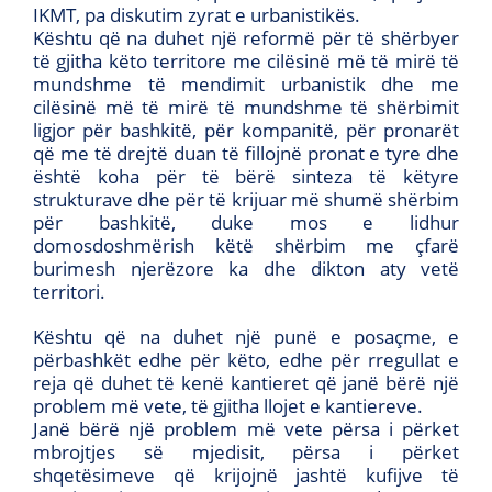
IKMT, pa diskutim zyrat e urbanistikës.
Kështu që na duhet një reformë për të shërbyer
të gjitha këto territore me cilësinë më të mirë të
mundshme të mendimit urbanistik dhe me
cilësinë më të mirë të mundshme të shërbimit
ligjor për bashkitë, për kompanitë, për pronarët
që me të drejtë duan të fillojnë pronat e tyre dhe
është koha për të bërë sinteza të këtyre
strukturave dhe për të krijuar më shumë shërbim
për bashkitë, duke mos e lidhur
domosdoshmërish këtë shërbim me çfarë
burimesh njerëzore ka dhe dikton aty vetë
territori.
Kështu që na duhet një punë e posaçme, e
përbashkët edhe për këto, edhe për rregullat e
reja që duhet të kenë kantieret që janë bërë një
problem më vete, të gjitha llojet e kantiereve.
Janë bërë një problem më vete përsa i përket
mbrojtjes së mjedisit, përsa i përket
shqetësimeve që krijojnë jashtë kufijve të