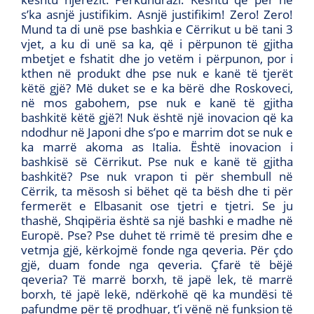
s’ka asnjë justifikim. Asnjë justifikim! Zero! Zero!
Mund ta di unë pse bashkia e Cërrikut u bë tani 3
vjet, a ku di unë sa ka, që i përpunon të gjitha
mbetjet e fshatit dhe jo vetëm i përpunon, por i
kthen në produkt dhe pse nuk e kanë të tjerët
këtë gjë? Më duket se e ka bërë dhe Roskoveci,
në mos gabohem, pse nuk e kanë të gjitha
bashkitë këtë gjë?! Nuk është një inovacion që ka
ndodhur në Japoni dhe s’po e marrim dot se nuk e
ka marrë akoma as Italia. Është inovacion i
bashkisë së Cërrikut. Pse nuk e kanë të gjitha
bashkitë? Pse nuk vrapon ti për shembull në
Cërrik, ta mësosh si bëhet që ta bësh dhe ti për
fermerët e Elbasanit ose tjetri e tjetri. Se ju
thashë, Shqipëria është sa një bashki e madhe në
Europë. Pse? Pse duhet të rrimë të presim dhe e
vetmja gjë, kërkojmë fonde nga qeveria. Për çdo
gjë, duam fonde nga qeveria. Çfarë të bëjë
qeveria? Të marrë borxh, të japë lek, të marrë
borxh, të japë lekë, ndërkohë që ka mundësi të
pafundme për të prodhuar, t’i vënë në funksion të