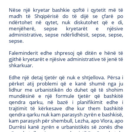
Nëse një kryetar bashkie qoftë i qytetit më të
madh të Shqipërisë do të dijë se çfarë po
ndërtohet në qytet, nuk diskutohet që e di,
menjëherë, sepse kryetarët e njësive
administrative, sepse ndërlidhësit, sepse, sepse,
sepse.
Faleminderit edhe shpresoj që ditën e hënë të
gjithë kryetarët e njësive administrative të jenë të
shkarkuar.
Edhe një detaj tjetër që nuk e shtjellova. Përsa i
përket atij problemi që e kanë shumë nga ju
lidhur me urbanistikën do duhet që të shohim
mundësinë e një formule tjetër që bashkitë
qendra qarku, në bazë i planifikimit edhe i
trajtimit të kërkesave dhe kur them bashkitë
qendra qarku nuk kam parasysh zyrën e bashkisë,
kam parasysh për shembull, Lezha, apo Vlora, apo
Durrësi kanë zyrën e urbanistikës së zonës dhe