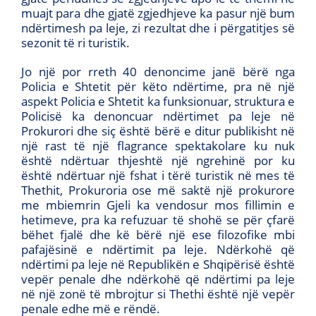
muajt para dhe gjatë zgjedhjeve ka pasur një bum
ndërtimesh pa leje, zi rezultat dhe i përgatitjes së
sezonit të ri turistik.
Jo një por rreth 40 denoncime janë bërë nga
Policia e Shtetit për këto ndërtime, pra në një
aspekt Policia e Shtetit ka funksionuar, struktura e
Policisë ka denoncuar ndërtimet pa leje në
Prokurori dhe siç është bërë e ditur publikisht në
një rast të një flagrance spektakolare ku nuk
është ndërtuar thjeshtë një ngrehinë por ku
është ndërtuar një fshat i tërë turistik në mes të
Thethit, Prokuroria ose më saktë një prokurore
me mbiemrin Gjeli ka vendosur mos fillimin e
hetimeve, pra ka refuzuar të shohë se për çfarë
bëhet fjalë dhe kë bërë një ese filozofike mbi
pafajësinë e ndërtimit pa leje. Ndërkohë që
ndërtimi pa leje në Republikën e Shqipërisë është
vepër penale dhe ndërkohë që ndërtimi pa leje
në një zonë të mbrojtur si Thethi është një vepër
penale edhe më e rëndë.