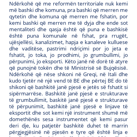
Ndërkohë që me reformën territoriale nuk kemi
më bashki dhe komuna, pra bashki që merren me
qytetin dhe komuna që merren me fshatin, por
kemi bashki që merren me të dyja dhe ende sot
mentaliteti dhe qasja është që puna e bashkisë
është puna komunale në fshat, pra rrugët,
ujësjellësi, kanalizimet, hapja e kanaleve kulluese
dhe vaditëse, pastrimi ndriçimi por jo jeta e
fshatit, jo toka, jo prodhimi, jo grumbullimi, jo
përpunimi, jo eksporti. Këto janë në dorë të atyre
që punojnë tokën dhe të Ministrisë së Bujqësisë.
Ndërkohë që nëse shkoni në Greqi, në Itali dhe
kudo tjetër në një vend të BE dhe përtej BE do të
shikoni që bashkitë janë pjesë e jetës së fshatit si
sipërmarrëse. Bashkitë janë pjesë e strukturave
të grumbullimit, baskitë janë pjesë e strukturave
të përpunimit, bashkitë janë pjesë e linjave të
eksportit dhe sot kemi një instrument shumë më
domethënës sesa instrumentet që kemi pasur
deri dje, ku patjetër bashkitë duhet të marrin
përgjegjësinë në pjesën e tyre që është linja e