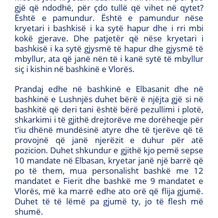
gjë që ndodhë, për çdo tullë që vihet në qytet?
Është e pamundur. Është e pamundur nëse
kryetari i bashkisë i ka sytë hapur dhe i rri mbi
kokë gjerave. Dhe patjetër që nëse kryetari i
bashkisë i ka sytë gjysmë të hapur dhe gjysmë të
mbyllur, ata që janë nën të i kanë sytë të mbyllur
siç i kishin në bashkinë e Vlorës.
Prandaj edhe në bashkinë e Elbasanit dhe në
bashkinë e Lushnjës duhet bërë ë njëjta gjë si në
bashkitë që deri tani është bërë pezullimi i plotë,
shkarkimi i të gjithë drejtorëve me dorëheqje për
t’iu dhënë mundësinë atyre dhe të tjerëve që të
provojnë që janë njerëzit e duhur për atë
pozicion. Duhet shkundur e gjithë kjo pemë sepse
10 mandate në Elbasan, kryetar janë një barrë që
po të them, mua personalisht bashkë me 12
mandatet e Fierit dhe bashkë me 9 mandatet e
Vlorës, më ka marrë edhe ato orë që flija gjumë.
Duhet të të lëmë pa gjumë ty, jo të flesh më
shumë.