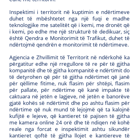
Inspektimi i territorit në kuptimin e ndërtimeve
duhet të mbështetet nga një fuqi e madhe
teknologjike me satelitët që i kemi, me dronët që
i kemi, po edhe me një strukturë të dedikuar, siç
është Qendra e Monitorimit të Trafikut, duhet të
ndërtojmë qendrën e monitorimit të ndërtimeve.
Agjencia e Zhvillimit të Territorit në ndërkohë ka
përgatitur edhe një rregullore të re për të gjitha
kompanitë dhe të gjitha kompanitë e ndërtimit do
të detyrohen që për të gjitha ndërtimet që janë
për qëllime fitime, nuk flasim për shtëpi, flasim
për pallate, për ndërtime që kanë impakte të
caktuara në jetën e lagjeve, në jetën e banorëve
gjatë kohës së ndërtimit dhe po ashtu flasim për
ndërtime që nuk mund të lejojmë që ta kalojnë
kufijtë e lejeve, që kantieret të pajisen të gjitha
me kamera online 24 orë dhe të ndiqen në kohë
reale nga forcat e inspektimit ashtu sikundër
kantieret qoftë të gjitha llojet e kantiereve të