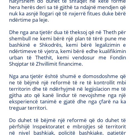
natyrshëm do duhet të shfaqet në këtë formë
hera herës deri sa të gjithë ta ndajnë mendjen që
nuk ka asnjë llogari që të nxjerrë fitues duke bërë
ndërtime pa leje.
Dhe nga ana tjetër dua të theksoj që në Theth për
shembull ne kemi bërë një plan të tërë pune me
bashkinë e Shkodrës, kemi bërë legalizimin e
ndërtimeve të vjetra, kemi bërë edhe kualifikimin
urban të Thethit, kemi vendosur me Fondin
Shqiptar të Zhvillimit financime.
Nga ana tjetër është shumë e domosdoshme që
ne të bëjmë një reformë të re të kontrollit mbi
territorin dhe të ndërhyjmë në legjislacion me të
gjitha ato që kanë lindur të nevojshme nga një
eksperiencë tanimë e gjatë dhe nga çfarë na ka
treguar territori.
Do duhet të bëjmë një reformë që do duhet të
përfshijë Inspektoratet e mbrojtjes së territorit
në nivel bashkiak, policitë bashkiake, patjetër