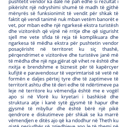
pushtetit vendor ka dalë në pah edhe si rezultat i
pikërisht një ndryshimi shumë të madh të gjithë
mënyrës së funksionimit të vendit për shkak të
faktit që vendi tanimë nuk mban vetëm banorët e
vet, por mban edhe një ngarkesë ekstra turistësh
dhe vizitorësh që vijnë në rritje dhe që sigurisht
sjell me vete sfida të reja të komplikuara dhe
ngarkesa të mëdha ekstra për pushtetin vendor
posaçërisht në territoret ku siç thashë,
përqendrimet e vizitorëve dhe turistëve janë më
të mëdha dhe një nga gjërat që vihet re është dhe
nxitja e brendshme e biznesit për të kapërcyer
kufijtë e paravendosur të veprimtarisë së vetë në
formën e daljes përtej tyre dhe të zaptimeve të
territorit ashtu dhe të deri edhe të ndërtimeve pa
leje në territore ku vëmendja është me e vogël
apo si në Vlorë ku kryetari i bashkisë dhe
struktura atje i kanë sytë gjysmë të hapur dhe
gjysmë të mbyllur dhe është bërë një pikë
qendrore e diskutimeve për shkak se ka marrë
vëmendjen e ditës ajo që ka ndodhur në Theth ku
gjatë periudhës së zgjedhjeve apo le të themi në