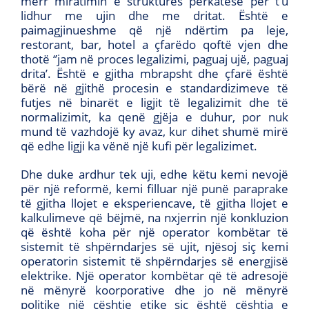
merr miratimin e strukturës përkatëse për t’u
lidhur me ujin dhe me dritat. Është e
paimagjinueshme që një ndërtim pa leje,
restorant, bar, hotel a çfarëdo qoftë vjen dhe
thotë ‘’jam në proces legalizimi, paguaj ujë, paguaj
drita’. Është e gjitha mbrapsht dhe çfarë është
bërë në gjithë procesin e standardizimeve të
futjes në binarët e ligjit të legalizimit dhe të
normalizimit, ka qenë gjëja e duhur, por nuk
mund të vazhdojë ky avaz, kur dihet shumë mirë
që edhe ligji ka vënë një kufi për legalizimet.
Dhe duke ardhur tek uji, edhe këtu kemi nevojë
për një reformë, kemi filluar një punë paraprake
të gjitha llojet e eksperiencave, të gjitha llojet e
kalkulimeve që bëjmë, na nxjerrin një konkluzion
që është koha për një operator kombëtar të
sistemit të shpërndarjes së ujit, njësoj siç kemi
operatorin sistemit të shpërndarjes së energjisë
elektrike. Një operator kombëtar që të adresojë
në mënyrë koorporative dhe jo në mënyrë
politike një çështje etike siç është çështja e