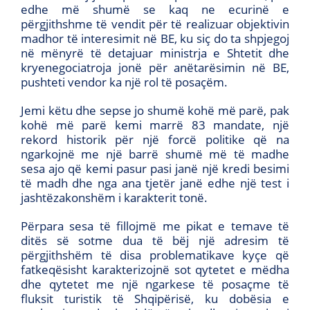
edhe më shumë se kaq ne ecurinë e
përgjithshme të vendit për të realizuar objektivin
madhor të interesimit në BE, ku siç do ta shpjegoj
në mënyrë të detajuar ministrja e Shtetit dhe
kryenegociatroja jonë për anëtarësimin në BE,
pushteti vendor ka një rol të posaçëm.
Jemi këtu dhe sepse jo shumë kohë më parë, pak
kohë më parë kemi marrë 83 mandate, një
rekord historik për një forcë politike që na
ngarkojnë me një barrë shumë më të madhe
sesa ajo që kemi pasur pasi janë një kredi besimi
të madh dhe nga ana tjetër janë edhe një test i
jashtëzakonshëm i karakterit tonë.
Përpara sesa të fillojmë me pikat e temave të
ditës së sotme dua të bëj një adresim të
përgjithshëm të disa problematikave kyçe që
fatkeqësisht karakterizojnë sot qytetet e mëdha
dhe qytetet me një ngarkese të posaçme të
fluksit turistik të Shqipërisë, ku dobësia e