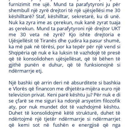
furnizimit me ujë. Mund ta parafytyroni ju për
shembull një zyrë drejtori të një ujësjellësi me 30
këshilltarë? Staf, këshilltar, sekretarë, ku di unë.
Nuk ka zyra ime as çerekun, nuk kanë zyrat tuaja
as çerekun. Mund ta parafytyroni një drejtor UKT
me 30 veta në zyrë? Kjo ishte drejtoria e
Ujësjellësit të Tiranës dhe çudira ka pasur shumë,
ka më pak në tërësi, por ka tepër për një vend si
Shqipëria që nuk e ka luksin të vazhdojë të presë
që të konsolidohen ujësjellësat, që të bëhen të
gjithë punën e duhur, që të funksionojnë si
ndërmarrje etj.
Një bashki që arrin deri në absurditete si bashkia
e Vlorës që financon me dhjetëra-mijëra euro një
televizion privat. Keni parë kështu ju? Për nuk e di
se çfarë se me siguri ka ndonjë arsyetim filozofik
aty, por nuk mundet dot të vazhdojmë kështu.
Duhet të konsolidojmë këtë strukturë, duhet të
ndërtojmë një tjetër ndërmarrje si ndërmarrjet
që kemi sot në fushën e energjisë që nga