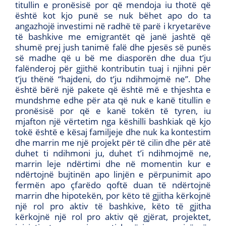
titullin e pronësisë por që mendoja iu thotë që
është kot kjo punë se nuk bëhet apo do ta
angazhojë investimi në radhë të parë i kryetarëve
të bashkive me emigrantët që janë jashtë që
shumë prej jush tanimë falë dhe pjesës së punës
së madhe që u bë me diasporën dhe dua t’ju
falënderoj për gjithë kontributin tuaj i njihni për
t’ju thënë “hajdeni, do t’ju ndihmojmë ne”. Dhe
është bërë një pakete që është më e thjeshta e
mundshme edhe për ata që nuk e kanë titullin e
pronësisë por që e kanë tokën të tyren, iu
mjafton një vërtetim nga këshilli bashkiak që kjo
tokë është e kësaj familjeje dhe nuk ka kontestim
dhe marrin me një projekt për të cilin dhe për atë
duhet ti ndihmoni ju, duhet t’i ndihmojmë ne,
marrin leje ndërtimi dhe në momentin kur e
ndërtojnë bujtinën apo linjën e përpunimit apo
fermën apo çfarëdo qoftë duan të ndërtojnë
marrin dhe hipotekën, por këto të gjitha kërkojnë
një rol pro aktiv të bashkive, këto të gjitha
kërkojnë një rol pro aktiv që gjërat, projektet,