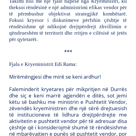
Takimi nisi me një fjalë hapëse nga Kryeministri, ku
theksoi rëndësinë e një administrimi efikas vendor për
të përmbushur objektivat strategjikë kombëtarë.
Fokusi kryesor i diskutimeve përfshin çështje të
rëndësishme që ndikojnë drejtpërdrejt zhvillimin e
qëndrueshëm të territorit dhe rritjen e cilësisë së jetës
për qytetarët.
***
Fjala e Kryeministrit Edi Rama:
Mirëmëngjesi dhe mirë se keni ardhur!
Faleminderit kryetares për mikpritjen në Durrës
dhe siç e keni marrë agjendën e ditës, sot jemi
këtu së bashku me ministrin e Pushtetit Vendor,
zëvendës kryeministren dhe një sërë drejtuesish
të institucioneve të lidhura drejtpërdrejte me
aktivitetin e pushtetit vendor për të adresuar disa
çështje që i konsiderojmë shumë të rëndësishme
në mbarëvajtjen e punës së pushtetit vendor, por