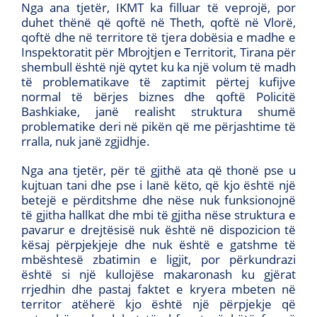
Nga ana tjetër, IKMT ka filluar të veprojë, por
duhet thënë që qoftë në Theth, qoftë në Vlorë,
qoftë dhe në territore të tjera dobësia e madhe e
Inspektoratit për Mbrojtjen e Territorit, Tirana për
shembull është një qytet ku ka një volum të madh
të problematikave të zaptimit përtej kufijve
normal të bërjes biznes dhe qoftë Policitë
Bashkiake, janë realisht struktura shumë
problematike deri në pikën që me përjashtime të
rralla, nuk janë zgjidhje.
Nga ana tjetër, për të gjithë ata që thonë pse u
kujtuan tani dhe pse i lanë këto, që kjo është një
betejë e përditshme dhe nëse nuk funksionojnë
të gjitha hallkat dhe mbi të gjitha nëse struktura e
pavarur e drejtësisë nuk është në dispozicion të
kësaj përpjekjeje dhe nuk është e gatshme të
mbështesë zbatimin e ligjit, por përkundrazi
është si një kullojëse makaronash ku gjërat
rrjedhin dhe pastaj faktet e kryera mbeten në
territor atëherë kjo është një përpjekje që