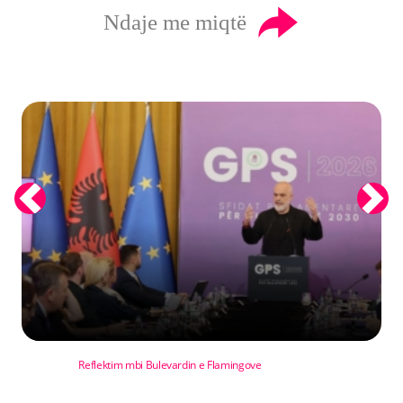
Ndaje me miqtë
Previous
Next
Reflektim mbi Bulevardin e Flamingove