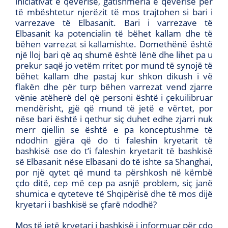
iniciativat e qeverise, gatishmëria e qeverisë për
të mbështetur njerëzit të mos trajtohen si bari i
varrezave të Elbasanit. Bari i varrezave të
Elbasanit ka potencialin të bëhet kallam dhe të
bëhen varrezat si kallamishte. Domethënë është
një lloj bari që aq shumë është lënë dhe lihet pa u
prekur saqë jo vetëm rritet por mund të synojë të
bëhet kallam dhe pastaj kur shkon dikush i vë
flakën dhe për turp bëhen varrezat vend zjarre
vënie atëherë del që personi është i çekuilibruar
mendërisht, gjë që mund të jetë e vërtet, por
nëse bari është i qethur siç duhet edhe zjarri nuk
merr qiellin se është e pa konceptushme të
ndodhin gjëra që do ti faleshin kryetarit të
bashkisë ose do t’i faleshin kryetarit të bashkisë
së Elbasanit nëse Elbasani do të ishte sa Shanghai,
por një qytet që mund ta përshkosh në këmbë
çdo ditë, cep më cep pa asnjë problem, siç janë
shumica e qyteteve të Shqipërisë dhe të mos dijë
kryetari i bashkisë se çfarë ndodhë?
Mos të jetë kryetari i bashkisë i informuar për çdo