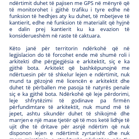
ndërtimit duhet të pajisen me GPS në mënyrë që
të monitorohet i gjithë trafiku i tyre edhe në
funksion të hedhjes aty ku duhet, të mbetjeve të
kantierit, edhe në funksion të materialit që hyjnë
e dalin prej kantierit ku ka evazion të
konsiderueshëm në raste të caktuara.
Këto janë për territorin ndërkohë që në
legjislacion do të forcohet ende më shumë roli i
arkitekti dhe përgjegjësia e arkitektit, siç e ka
gjithë bota. Arkitekt që bashkëpunojnë me
ndërtuesin për të shkelur lejen e ndërtimit, nuk
mund ta gëzojnë më licencën e arkitektit dhe
duhet të përballen me pasoja të natyrës penale
siç e ka gjithë bota. Ndërkohë që leje përdorimi,
leje shfrytëzimi të godinave pa firmën
përfundimtare të arkitektit, nuk mund më të
jepet, ashtu sikundër duhet të shikojmë dhe
marrjen e një mase tjetër që të mos ketë lidhje të
ujit dhe të dritave për asnjë ndërtim që nuk
disponon lejen e ndërtimit zyrtarisht dhe nuk