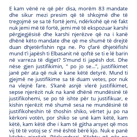
E kam vënë re që për disa, morëm 83 mandate
dhe sikur mezi presim që të shkojmë dhe të
tregojmë se sa të fortë jemi, ndërkohë që në fakt
nuk jemi më të fortë, jemi më të ekspozuar karshi
përgjegjësisë dhe karshi njerëzve që na i kanë
dhënë këto mandate dhe që me shumë të drejtë
duan dhjetërfishin nga ne. Po çfarë dhjetëfishi
mund t’i japësh ti Elbasanit në qoftë se ti e lë barin
në varreza të digjet? S’mund ti japësh dot. Dhe
nëse gjen justifikimin, “ po jo se…”, justifikimet
janë për ata që nuk e kane këtë detyrë. Mund ti
gjejmë ne justifikime sa të duam vetes, por nuk
na vlejnë fare. S’kanë asnjë vlerë justifikimet,
sepse njerëzit nuk na kanë dhënë mundësinë të
justifikohemi, se po të ishte për tu justifikuar, e
kishin njerëzit më shumë sesa ne mundësinë të
justifikoheshin të thoshin shiko, vërtet ju po na
kërkoni votën, por shiko se unë kam këtë, kam
këtë, kam këtë dhe i kam të gjitha arsyet që mos
vij të të votoj se s’ më është bërë kjo. Nuk e panë
kështu njerëzit. Përkundrazi. Kështu që për ne