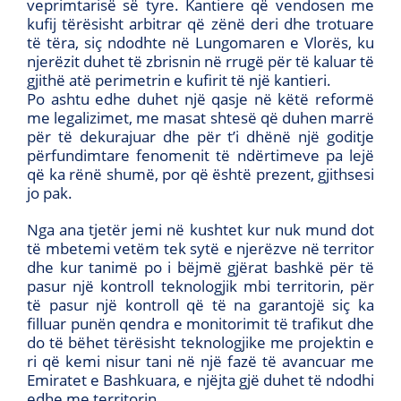
veprimtarisë së tyre. Kantiere që vendosen me
kufij tërësisht arbitrar që zënë deri dhe trotuare
të tëra, siç ndodhte në Lungomaren e Vlorës, ku
njerëzit duhet të zbrisnin në rrugë për të kaluar të
gjithë atë perimetrin e kufirit të një kantieri.
Po ashtu edhe duhet një qasje në këtë reformë
me legalizimet, me masat shtesë që duhen marrë
për të dekurajuar dhe për t’i dhënë një goditje
përfundimtare fenomenit të ndërtimeve pa lejë
që ka rënë shumë, por që është prezent, gjithsesi
jo pak.
Nga ana tjetër jemi në kushtet kur nuk mund dot
të mbetemi vetëm tek sytë e njerëzve në territor
dhe kur tanimë po i bëjmë gjërat bashkë për të
pasur një kontroll teknologjik mbi territorin, për
të pasur një kontroll që të na garantojë siç ka
filluar punën qendra e monitorimit të trafikut dhe
do të bëhet tërësisht teknologjike me projektin e
ri që kemi nisur tani në një fazë të avancuar me
Emiratet e Bashkuara, e njëjta gjë duhet të ndodhi
edhe me territorin.