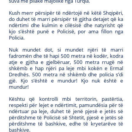
suva me pllakë majolike nga Turqia.
Kush merr përsipër të ndërtojë në këtë Shqipëri,
do duhet të marri përsipër të gjitha detajet që ka
ndërtimi dhe kulmin e cilësisë dhe natyrisht që
kjo s’është punë e Policisë, por ama fillon nga
Policia.
Nuk mundet dot, si mundet njëri të marri
fadromën dhe të hapi 500 metra në kodër, kodra
atje e gjitha e gjelbëruar, 500 metra rrugë në
shkëmb e hap njëri pa leje mbi kokën e Ermal
Dredhës. 500 metra në shkëmb dhe policia s’di
gjë. Kjo s’është e mundur! Kjo nuk është e
mundur!
Kështu që kontrolli mbi territorin, pastërtia,
respekti për lejet e ndërtimit, pamundësia për të
ndërtuar pa leje, duhet të jenë pjesë e jetës së
përditshme të Policisë së Shtetit, pjesë e jetës së
përditshme të bashkive, edhe të kryetarëve të
bashkive.