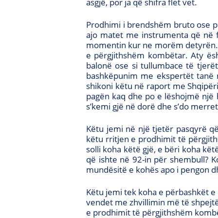
asgjë, por ja që shifra flet vet.
Prodhimi i brendshëm bruto ose pr
ajo matet me instrumenta që në fu
momentin kur ne morëm detyrën. K
e përgjithshëm kombëtar. Aty ësht
balonë ose si tullumbace të tjerët
bashkëpunim me ekspertët tanë nd
shikoni këtu në raport me Shqipër
pagën kaq dhe po e lëshojmë një 
s’kemi gjë në dorë dhe s’do merret
Këtu jemi në një tjetër pasqyrë 
këtu rritjen e prodhimit të përgjit
solli koha këtë gjë, e bëri koha kë
që ishte në 92-in për shembull? K
mundësitë e kohës apo i pengon dhe 
Këtu jemi tek koha e përbashkët e r
vendet me zhvillimin më të shpejtë 
e prodhimit të përgjithshëm komb