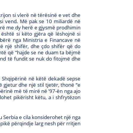
jon si vlerë në tërësinë e vet dhe
 si vend. Më pak se 10 miliardë në
arë me dy herë e gjysmë prodhimin
është si këto gjëra që lëshojnë si
ë bërë nga Ministria e Financave në
 një shifër, dhe çdo shifër që do
shtë që “hajde se ne duam ta bëjmë
d të fundit se nuk do fitojmë dhe
e Shqipërinë në këtë dekadë sepse
gjetur dhe një stil tjetër, thonë “e
ipërinë më të mirë në ’97-ën nga ajo
het pikërisht këtu, a i shfrytëzon
u Serbia e cila konsiderohet një nga
pikë përqindje larg nesh për rritjen