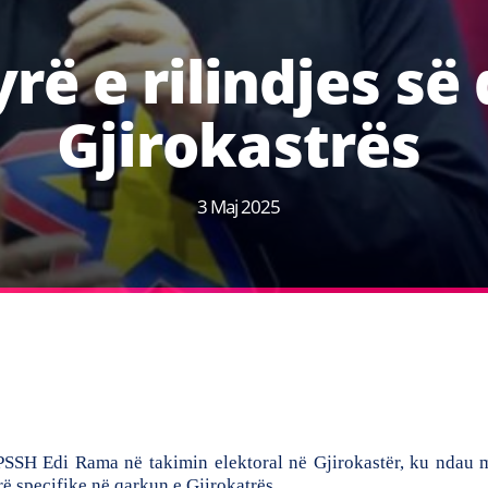
rë e rilindjes së
Gjirokastrës
3 Maj 2025
 PSSH Edi Rama në takimin elektoral në Gjirokastër, ku ndau m
ë specifike në qarkun e Gjirokatrës.