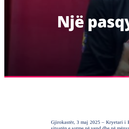
Një pasqy
Gjirokastër, 3 maj 2025 –
Kryetari i
situatën e sotme në vend dhe në mënyr