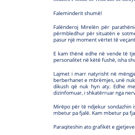
Faleminderit shumë!
Falënderoj Mirelën për parathën
përmbledhur për situatën e sotme 
pasur një moment vërtet të veçantë,
E kam thënë edhe në vende të tjer
personalitet në këtë fushë, isha s
Lajmet i marr natyrisht në mëngj
berberhanet e mbrëmjes, unë nuk 
dikush që nuk hyn aty. Edhe me s
dizinfomuar, i shkatërruar nga nerv
Mirëpo për të ndjekur sondazhin 
mbetur pa fjalë. Kam mbetur pa fjalë
Paraqiteshin ato grafikët e gjetjev