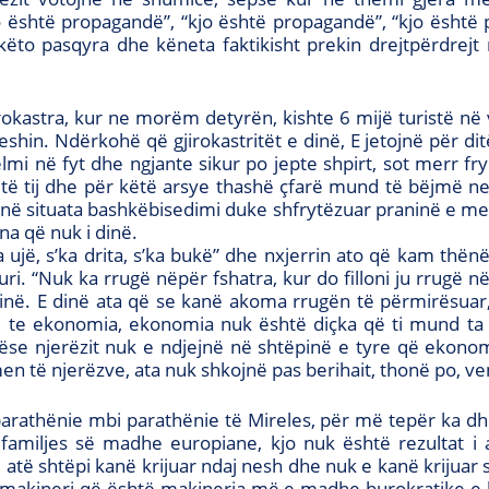
 është propagandë”, “kjo është propagandë”, “kjo ësht
ëto pasqyra dhe këneta faktikisht prekin drejtpërdrejt n
okastra, kur ne morëm detyrën, kishte 6 mijë turistë në v
hin. Ndërkohë që gjirokastritët e dinë, E jetojnë për dit
shqelmi në fyt dhe ngjante sikur po jepte shpirt, sot merr f
 të tij dhe për këtë arsye thashë çfarë mund të bëjmë 
në situata bashkëbisedimi duke shfrytëzuar praninë e me
na që nuk i dinë.
ka ujë, s’ka drita, s’ka bukë” dhe nxjerrin ato që kam th
ri. “Nuk ka rrugë nëpër fshatra, kur do filloni ju rrugë
 dinë. E dinë ata që se kanë akoma rrugën të përmirësua
 te ekonomia, ekonomia nuk është diçka që ti mund ta
tëse njerëzit nuk e ndjejnë në shtëpinë e tyre që ekonom
 të njerëzve, ata nuk shkojnë pas berihait, thonë po, ve
arathënie mbi parathënie të Mireles, për më tepër ka dhe
familjes së madhe europiane, kjo nuk është rezultat i as
ë atë shtëpi kanë krijuar ndaj nesh dhe nuk e kanë krijua
ë makineri që është makineria më e madhe burokratike e b