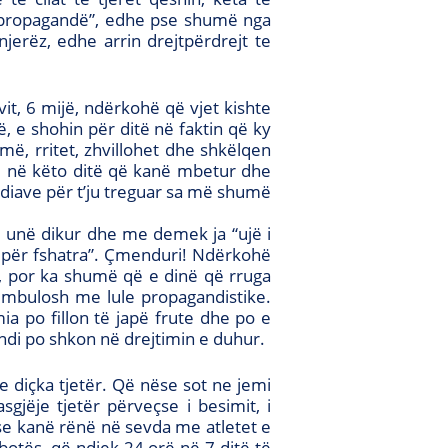
ë propagandë”, edhe pse shumë nga
jerëz, edhe arrin drejtpërdrejt te
it, 6 mijë, ndërkohë që vjet kishte
ë, e shohin për ditë në faktin që ky
rymë, rritet, zhvillohet dhe shkëlqen
ne në këto ditë që kanë mbetur dhe
diave për t’ju treguar sa më shumë
ënë unë dikur dhe me demek ja “ujë i
 nëpër fshatra”. Çmenduri! Ndërkohë
r, por ka shumë që e dinë që rruga
 mbulosh me lule propagandistike.
ia po fillon të japë frute dhe po e
ndi po shkon në drejtimin e duhur.
 diçka tjetër. Që nëse sot ne jemi
gjëje tjetër përveçse i besimit, i
r se kanë rënë në sevda me atletet e
otës, që ndjek 24 orë në 7 ditë të