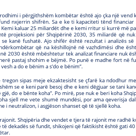
odhimi i përgjithshëm kombëtar është ajo çka një vend kri
nd nxjerrin shifrën. Sa e ke ti kapaciteti tënd financiar
emi kaluar 25 miliardët dhe e kemi rritur si kurrë më p
ë projeksioni për Shqipërinë 2030, 35 miliardë që nuk 
 se kanë fushatë. Ajo shifër është rezultat i analizës s
ërkombëtar që na këshillojnë në vazhdimësi dhe është
inë 2030 është mbështetur tek analizat financiare nuk ë
herë pastaj shohim e bëjmë. Po punë e madhe fort në fun
 vesh a do e bënim a s’do e bënim”.
që tregon sipas meje ekzaktesisht se çfarë ka ndodhur m
hshëm se e keni parë besoj dhe e keni dëgjuar se tani kanë 
të gjë, do e bënte koha”. Po mirë, pse nuk e beri koha Shq
oha sjell me vete shumë mundësi, por ama qeverisja dallo
i neutralizon, i asgjëson shanset që të sjellë koha.
ajonit. Shqipëria dhe vendet e tjera të rajonit me radhë k
të dekadës së fundit, shikojeni që faktikisht është gati 40 
ëtar.