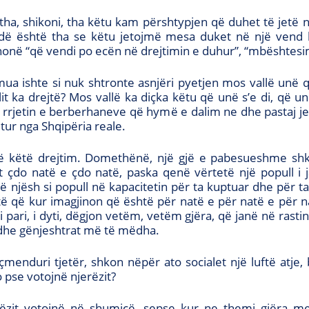
 tha, shikoni, tha këtu kam përshtypjen që duhet të jetë 
dë është tha se këtu jetojmë mesa duket në një vend k
honë “që vendi po ecën në drejtimin e duhur”, “mbështesim
ua ishte si nuk shtronte asnjëri pyetjen mos vallë unë
t ka drejtë? Mos vallë ka diçka këtu që unë s’e di, që u
 rrjetin e berberhaneve që hymë e dalim ne dhe pastaj jeto
utur nga Shqipëria reale.
mi në këtë drejtim. Domethënë, një gjë e pabesueshme sh
het çdo natë e çdo natë, paska qenë vërtetë një popull 
etë njësh si popull në kapacitetin për ta kuptuar dhe për 
ë që kur imagjinon që është për natë e për natë e për nat
pari, i dyti, dëgjon vetëm, vetëm gjëra, që janë në rasti
 edhe gënjeshtrat më të mëdha.
 çmenduri tjetër, shkon nëpër ato socialet një luftë at
 pse votojnë njerëzit?
rëzit votojnë në shumicë, sepse kur ne themi gjëra me t