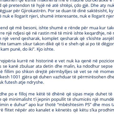
që pretendon të hyjë në atë shtëpi, çdo gjë. Dhe aty nuk 
ëgjuar për Gjirokastrën. Por se duan të dinë saktësisht, ky 
uk e llogarit njeri, shumë interesante, nuk e llogarit njer
 vend që më besoni, ishte shumë e rënde për mua kur ta
yre një ndjesi që në rastin më të mirë ishte keqardhje, në
m një vend qesharak, komplet qesharak që s’kishte asnjëllo
shte tamam sikur takon dikë që ti e sheh që ai po të dëgj
am punë, do iki”. Kjo ishte.
qipëria kurrë në historinë e vet nuk ka qenë në pozicio
s se kanë zbuluar ata detin dhe malin, ka ndodhur sepse 
në fillim po shkon drejtë përmbylljes së vet se në momen
ë kesh 1001 gjëra që duhen vazhduar të përmirësohen dhe q
Nuk futesh atje ndryshe.
a dhe po e filloj me këtë të dhënë që sipas meje duhet të
e që minimalisht t’i jepnin popullit të shumicës një mund
timin e duhur” apo kur thotë “mbështesim PS” dhe mos ta
ë flitet nëpër ato kanalet e kënetës që këtu s’ka prodhim,