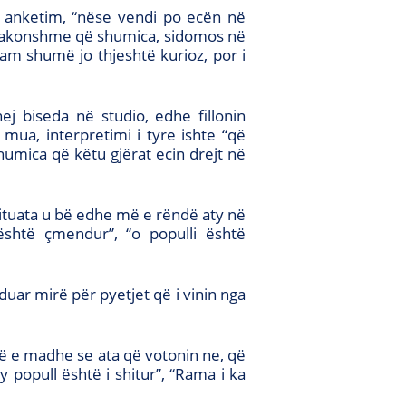
ë anketim, “nëse vendi po ecën në
e zakonshme që shumica, sidomos në
am shumë jo thjeshtë kurioz, por i
j biseda në studio, edhe fillonin
ua, interpretimi i tyre ishte “që
umica që këtu gjërat ecin drejt në
 situata u bë edhe më e rëndë aty në
është çmendur”, “o populli është
duar mirë për pyetjet që i vinin nga
më e madhe se ata që votonin ne, që
ky popull është i shitur”, “Rama i ka