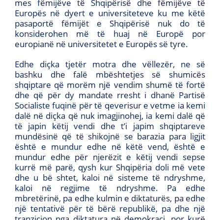
mes fëmijëve të Shqipërisë dhe fëmijëve të
Europës në dyert e universiteteve ku me këtë
pasaportë fëmijët e Shqipërisë nuk do të
konsiderohen më të huaj në Europë por
europianë në universitetet e Europës së tyre.
Edhe diçka tjetër motra dhe vëllezër, ne së
bashku dhe falë mbështetjes së shumicës
shqiptare që morëm një vendim shumë të fortë
dhe që për dy mandate rresht i dhanë Partisë
Socialiste fuqinë për të qeverisur e vetme ia kemi
dalë në diçka që nuk imagjinohej, ia kemi dalë që
të japin këtij vendi dhe t’i japim shqiptareve
mundësinë që të shikojnë se barazia para ligjit
është e mundur edhe në këtë vend, është e
mundur edhe për njerëzit e këtij vendi sepse
kurrë më parë, qysh kur Shqipëria doli më vete
dhe u bë shtet, kaloi në sisteme të ndryshme,
kaloi në regjime të ndryshme. Pa edhe
mbretërinë, pa edhe kulmin e diktaturës, pa edhe
një tentativë për të bërë republikë, pa dhe një
tranzicion nga diktatura në demokraci, por kurë