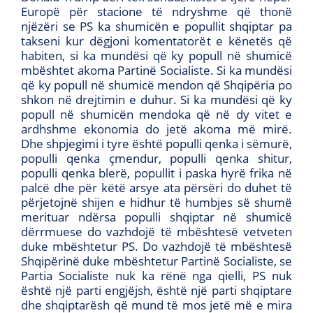
Europë për stacione të ndryshme që thonë
njëzëri se PS ka shumicën e popullit shqiptar pa
takseni kur dëgjoni komentatorët e kënetës që
habiten, si ka mundësi që ky popull në shumicë
mbështet akoma Partinë Socialiste. Si ka mundësi
që ky popull në shumicë mendon që Shqipëria po
shkon në drejtimin e duhur. Si ka mundësi që ky
popull në shumicën mendoka që në dy vitet e
ardhshme ekonomia do jetë akoma më mirë.
Dhe shpjegimi i tyre është populli qenka i sëmurë,
populli qenka çmendur, populli qenka shitur,
populli qenka blerë, popullit i paska hyrë frika në
palcë dhe për këtë arsye ata përsëri do duhet të
përjetojnë shijen e hidhur të humbjes së shumë
merituar ndërsa populli shqiptar në shumicë
dërrmuese do vazhdojë të mbështesë vetveten
duke mbështetur PS. Do vazhdojë të mbështesë
Shqipërinë duke mbështetur Partinë Socialiste, se
Partia Socialiste nuk ka rënë nga qielli, PS nuk
është një parti engjëjsh, është një parti shqiptare
dhe shqiptarësh që mund të mos jetë më e mira