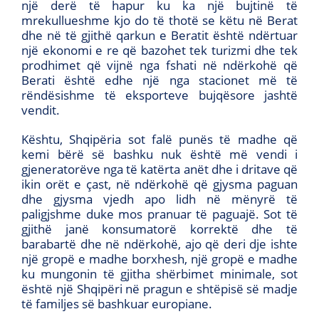
një derë të hapur ku ka një bujtinë të
mrekullueshme kjo do të thotë se këtu në Berat
dhe në të gjithë qarkun e Beratit është ndërtuar
një ekonomi e re që bazohet tek turizmi dhe tek
prodhimet që vijnë nga fshati në ndërkohë që
Berati është edhe një nga stacionet më të
rëndësishme të eksporteve bujqësore jashtë
vendit.
Kështu, Shqipëria sot falë punës të madhe që
kemi bërë së bashku nuk është më vendi i
gjeneratorëve nga të katërta anët dhe i dritave që
ikin orët e çast, në ndërkohë që gjysma paguan
dhe gjysma vjedh apo lidh në mënyrë të
paligjshme duke mos pranuar të paguajë. Sot të
gjithë janë konsumatorë korrektë dhe të
barabartë dhe në ndërkohë, ajo që deri dje ishte
një gropë e madhe borxhesh, një gropë e madhe
ku mungonin të gjitha shërbimet minimale, sot
është një Shqipëri në pragun e shtëpisë së madje
të familjes së bashkuar europiane.