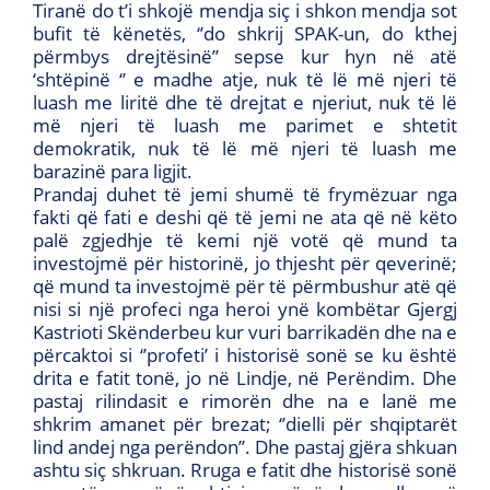
Tiranë do t’i shkojë mendja siç i shkon mendja sot
bufit të kënetës, ‘’do shkrij SPAK-un, do kthej
përmbys drejtësinë’’ sepse kur hyn në atë
‘shtëpinë ‘’ e madhe atje, nuk të lë më njeri të
luash me liritë dhe të drejtat e njeriut, nuk të lë
më njeri të luash me parimet e shtetit
demokratik, nuk të lë më njeri të luash me
barazinë para ligjit.
Prandaj duhet të jemi shumë të frymëzuar nga
fakti që fati e deshi që të jemi ne ata që në këto
palë zgjedhje të kemi një votë që mund ta
investojmë për historinë, jo thjesht për qeverinë;
që mund ta investojmë për të përmbushur atë që
nisi si një profeci nga heroi ynë kombëtar Gjergj
Kastrioti Skënderbeu kur vuri barrikadën dhe na e
përcaktoi si ‘’profeti’ i historisë sonë se ku është
drita e fatit tonë, jo në Lindje, në Perëndim. Dhe
pastaj rilindasit e rimorën dhe na e lanë me
shkrim amanet për brezat; ‘’dielli për shqiptarët
lind andej nga perëndon’’. Dhe pastaj gjëra shkuan
ashtu siç shkruan. Rruga e fatit dhe historisë sonë