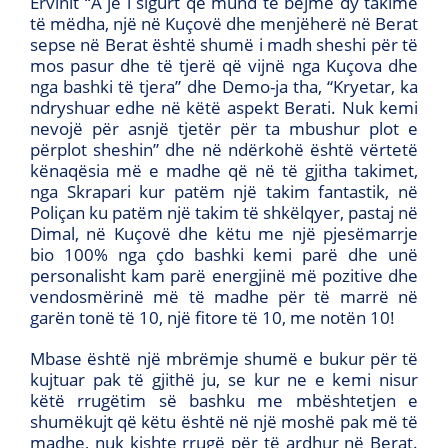
Ervinit “A je i sigurt që mund të bëjmë dy takime
të mëdha, një në Kuçovë dhe menjëherë në Berat
sepse në Berat është shumë i madh sheshi për të
mos pasur dhe të tjerë që vijnë nga Kuçova dhe
nga bashki të tjera” dhe Demo-ja tha, “Kryetar, ka
ndryshuar edhe në këtë aspekt Berati. Nuk kemi
nevojë për asnjë tjetër për ta mbushur plot e
përplot sheshin” dhe në ndërkohë është vërtetë
kënaqësia më e madhe që në të gjitha takimet,
nga Skrapari kur patëm një takim fantastik, në
Poliçan ku patëm një takim të shkëlqyer, pastaj në
Dimal, në Kuçovë dhe këtu me një pjesëmarrje
bio 100% nga çdo bashki kemi parë dhe unë
personalisht kam parë energjinë më pozitive dhe
vendosmërinë më të madhe për të marrë në
garën tonë të 10, një fitore të 10, me notën 10!
Mbase është një mbrëmje shumë e bukur për të
kujtuar pak të gjithë ju, se kur ne e kemi nisur
këtë rrugëtim së bashku me mbështetjen e
shumëkujt që këtu është në një moshë pak më të
madhe, nuk kishte rrugë për të ardhur në Berat.