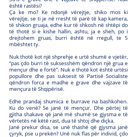
është rastësi?
Ça ke mo? Ke ndonjë vërejtje, shiko mos ki
vërejtje, se ti je në rresht të parë të kap kamera,
të shikon gruaja, edhe kur të shkosh në shtëpi do
të thotë si e kishe hallin, ashtu, ja e sheh, po i
drejtohem gruas, burri është në rregull, te 5
mbështet ty.
Nuk thotë kot një shprehje e urtë shumë e vjetër,
“pas çdo burri të suksesshëm qëndron një grua e
mençur dhe e fortë”. Nuk e thotë kot është urtësi
popullore dhe pas suksesit të Partisë Socialiste
qëndron forca e madhe e grave dhe vajzave të
mençura të Shqipërisë.
Edhe prandaj shumica e burrave na bashkohen.
Ku do venë? Se janë të mençur. Dhe përtej të
gjitha shakave që janë më shumë se gjysma e të
vërtetës në këtë rast, dua të shtoj dhe diçka.
Janë prekur disa, se unë thashë që gjysma janë
çyryk, pse u prekën? Unë nuk flas për individ, çdo