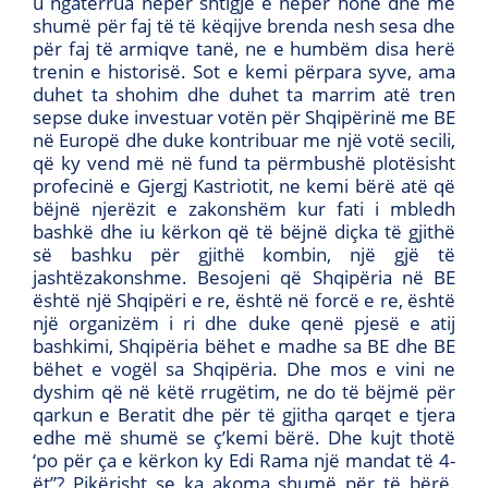
u ngatërrua nëpër shtigje e nëpër hone dhe më
shumë për faj të të këqijve brenda nesh sesa dhe
për faj të armiqve tanë, ne e humbëm disa herë
trenin e historisë. Sot e kemi përpara syve, ama
duhet ta shohim dhe duhet ta marrim atë tren
sepse duke investuar votën për Shqipërinë me BE
në Europë dhe duke kontribuar me një votë secili,
që ky vend më në fund ta përmbushë plotësisht
profecinë e Gjergj Kastriotit, ne kemi bërë atë që
bëjnë njerëzit e zakonshëm kur fati i mbledh
bashkë dhe iu kërkon që të bëjnë diçka të gjithë
së bashku për gjithë kombin, një gjë të
jashtëzakonshme. Besojeni që Shqipëria në BE
është një Shqipëri e re, është në forcë e re, është
një organizëm i ri dhe duke qenë pjesë e atij
bashkimi, Shqipëria bëhet e madhe sa BE dhe BE
bëhet e vogël sa Shqipëria. Dhe mos e vini ne
dyshim që në këtë rrugëtim, ne do të bëjmë për
qarkun e Beratit dhe për të gjitha qarqet e tjera
edhe më shumë se ç’kemi bërë. Dhe kujt thotë
‘po për ça e kërkon ky Edi Rama një mandat të 4-
ët’’? Pikërisht se ka akoma shumë për të bërë.