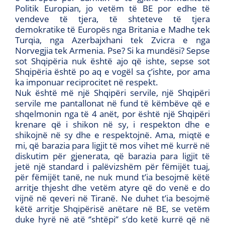
Politik Europian, jo vetëm të BE por edhe të
vendeve të tjera, të shteteve të tjera
demokratike të Europës nga Britania e Madhe tek
Turqia, nga Azerbajxhani tek Zvicra e nga
Norvegjia tek Armenia. Pse? Si ka mundësi? Sepse
sot Shqipëria nuk është ajo që ishte, sepse sot
Shqipëria është po aq e vogël sa ç’ishte, por ama
ka imponuar reciprocitet në respekt.
Nuk është më një Shqipëri servile, një Shqipëri
servile me pantallonat në fund të këmbëve që e
shqelmonin nga të 4 anët, por është një Shqipëri
krenare që i shikon në sy, i respekton dhe e
shikojnë në sy dhe e respektojnë. Ama, miqtë e
mi, që barazia para ligjit të mos vihet më kurrë në
diskutim për gjenerata, që barazia para ligjit të
jetë një standard i palëvizshëm për fëmijët tuaj,
për fëmijët tanë, ne nuk mund t’ia besojmë këtë
arritje thjesht dhe vetëm atyre që do venë e do
vijnë në qeveri në Tiranë. Ne duhet t’ia besojmë
këtë arritje Shqipërisë anëtare në BE, se vetëm
duke hyrë në atë ‘’shtëpi’’ s’do ketë kurrë që në