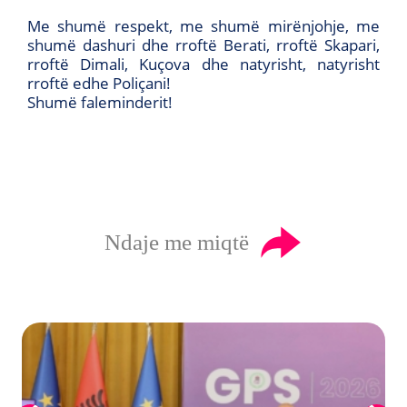
Me shumë respekt, me shumë mirënjohje, me
shumë dashuri dhe rroftë Berati, rroftë Skapari,
rroftë Dimali, Kuçova dhe natyrisht, natyrisht
rroftë edhe Poliçani!
Shumë faleminderit!
Ndaje me miqtë