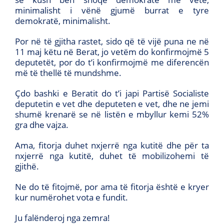
minimalisht i vënë gjumë burrat e tyre
demokratë, minimalisht.
Por në të gjitha rastet, sido që të vijë puna ne në
11 maj këtu në Berat, jo vetëm do konfirmojmë 5
deputetët, por do t’i konfirmojmë me diferencën
më të thellë të mundshme.
Çdo bashki e Beratit do t’i japi Partisë Socialiste
deputetin e vet dhe deputeten e vet, dhe ne jemi
shumë krenarë se në listën e mbyllur kemi 52%
gra dhe vajza.
Ama, fitorja duhet nxjerrë nga kutitë dhe për ta
nxjerrë nga kutitë, duhet të mobilizohemi të
gjithë.
Ne do të fitojmë, por ama të fitorja është e kryer
kur numërohet vota e fundit.
Ju falënderoj nga zemra!