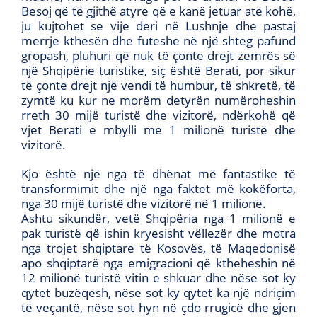
Besoj që të gjithë atyre që e kanë jetuar atë kohë,
ju kujtohet se vije deri në Lushnje dhe pastaj
merrje kthesën dhe futeshe në një shteg pafund
gropash, pluhuri që nuk të çonte drejt zemrës së
një Shqipërie turistike, siç është Berati, por sikur
të çonte drejt një vendi të humbur, të shkretë, të
zymtë ku kur ne morëm detyrën numëroheshin
rreth 30 mijë turistë dhe vizitorë, ndërkohë që
vjet Berati e mbylli me 1 milionë turistë dhe
vizitorë.
Kjo është një nga të dhënat më fantastike të
transformimit dhe një nga faktet më kokëforta,
nga 30 mijë turistë dhe vizitorë në 1 milionë.
Ashtu sikundër, vetë Shqipëria nga 1 milionë e
pak turistë që ishin kryesisht vëllezër dhe motra
nga trojet shqiptare të Kosovës, të Maqedonisë
apo shqiptarë nga emigracioni që ktheheshin në
12 milionë turistë vitin e shkuar dhe nëse sot ky
qytet buzëqesh, nëse sot ky qytet ka një ndriçim
të veçantë, nëse sot hyn në çdo rrugicë dhe gjen