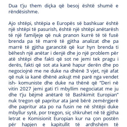
Dua t’ju them diçka që besoj është shumë e
rëndësishme.
Ajo shtëpi, shtëpia e Europës së bashkuar është
një shtëpi të pasurish, është një shtëpi anëtarësh
të një familjeje që nuk pranon kurrë të të fusë
brenda pa të marrë të gjitha analizat dhe pa
marrë të gjitha garancitë që kur hyn brenda ti
bëhesh një anëtar i denjë dhe jo një problem për
atë shtëpi dhe fakti që sot ne jemi tek pragu i
derës, fakti që sot ata kanë hapur derën dhe po
negociojnë me ne duke na dhënë 3 vjet, një afat
që nuk ia kanë dhënë askujt më parë nga vendet
ish- komuniste dhe duke na thënë që “Deri në
vitin 2027 jemi gati t’i mbyllim negociatat me ju
dhe t’ju bëjmë anëtarë të Bashkimit Europian”
nuk tregon që papritur ata janë bërë zemërgjerë
dhe papritur ata po na fusin ne në shtëpi duke
mbyllur sytë, por tregon, siç shkruhet në të gjitha
letrat e Komisionit Europian kur na çon postën
për hapjen e kapitullit të ardhshëm të