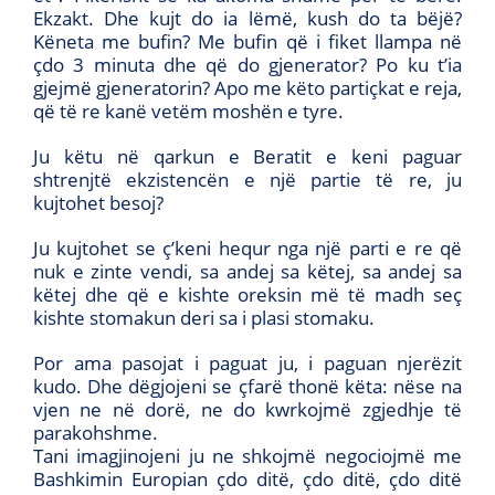
Ekzakt. Dhe kujt do ia lëmë, kush do ta bëjë?
Këneta me bufin? Me bufin që i fiket llampa në
çdo 3 minuta dhe që do gjenerator? Po ku t’ia
gjejmë gjeneratorin? Apo me këto partiçkat e reja,
që të re kanë vetëm moshën e tyre.
Ju këtu në qarkun e Beratit e keni paguar
shtrenjtë ekzistencën e një partie të re, ju
kujtohet besoj?
Ju kujtohet se ç’keni hequr nga një parti e re që
nuk e zinte vendi, sa andej sa këtej, sa andej sa
këtej dhe që e kishte oreksin më të madh seç
kishte stomakun deri sa i plasi stomaku.
Por ama pasojat i paguat ju, i paguan njerëzit
kudo. Dhe dëgjojeni se çfarë thonë këta: nëse na
vjen ne në dorë, ne do kwrkojmë zgjedhje të
parakohshme.
Tani imagjinojeni ju ne shkojmë negociojmë me
Bashkimin Europian çdo ditë, çdo ditë, çdo ditë