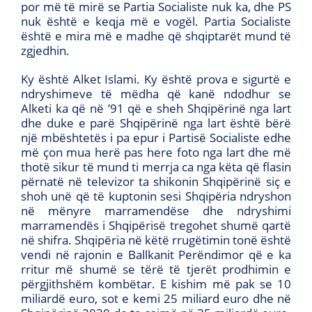
por më të mirë se Partia Socialiste nuk ka, dhe PS
nuk është e keqja më e vogël. Partia Socialiste
është e mira më e madhe që shqiptarët mund të
zgjedhin.
Ky është Alket Islami. Ky është prova e sigurtë e
ndryshimeve të mëdha që kanë ndodhur se
Alketi ka që në ’91 që e sheh Shqipërinë nga lart
dhe duke e parë Shqipërinë nga lart është bërë
një mbështetës i pa epur i Partisë Socialiste edhe
më çon mua herë pas here foto nga lart dhe më
thotë sikur të mund ti merrja ca nga këta që flasin
përnatë në televizor ta shikonin Shqipërinë siç e
shoh unë që të kuptonin sesi Shqipëria ndryshon
në mënyre marramendëse dhe ndryshimi
marramendës i Shqipërisë tregohet shumë qartë
në shifra. Shqipëria në këtë rrugëtimin tonë është
vendi në rajonin e Ballkanit Perëndimor që e ka
rritur më shumë se tërë të tjerët prodhimin e
përgjithshëm kombëtar. E kishim më pak se 10
miliardë euro, sot e kemi 25 miliard euro dhe në