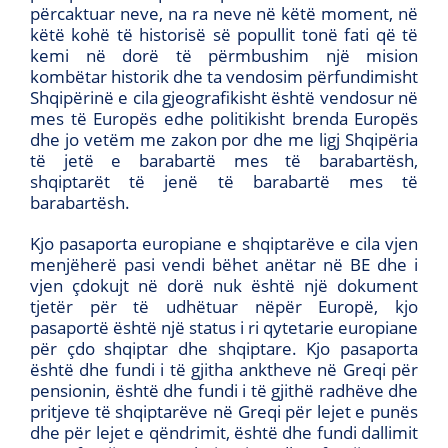
përcaktuar neve, na ra neve në këtë moment, në
këtë kohë të historisë së popullit tonë fati që të
kemi në dorë të përmbushim një mision
kombëtar historik dhe ta vendosim përfundimisht
Shqipërinë e cila gjeografikisht është vendosur në
mes të Europës edhe politikisht brenda Europës
dhe jo vetëm me zakon por dhe me ligj Shqipëria
të jetë e barabartë mes të barabartësh,
shqiptarët të jenë të barabartë mes të
barabartësh.
Kjo pasaporta europiane e shqiptarëve e cila vjen
menjëherë pasi vendi bëhet anëtar në BE dhe i
vjen çdokujt në dorë nuk është një dokument
tjetër për të udhëtuar nëpër Europë, kjo
pasaportë është një status i ri qytetarie europiane
për çdo shqiptar dhe shqiptare. Kjo pasaporta
është dhe fundi i të gjitha anktheve në Greqi për
pensionin, është dhe fundi i të gjithë radhëve dhe
pritjeve të shqiptarëve në Greqi për lejet e punës
dhe për lejet e qëndrimit, është dhe fundi dallimit