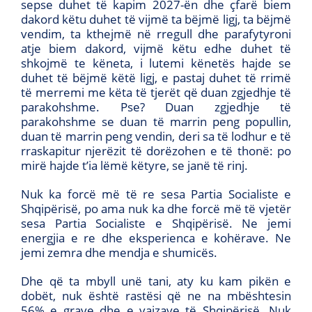
sepse duhet të kapim 2027-ën dhe çfarë biem
dakord këtu duhet të vijmë ta bëjmë ligj, ta bëjmë
vendim, ta kthejmë në rregull dhe parafytyroni
atje biem dakord, vijmë këtu edhe duhet të
shkojmë te këneta, i lutemi kënetës hajde se
duhet të bëjmë këtë ligj, e pastaj duhet të rrimë
të merremi me këta të tjerët që duan zgjedhje të
parakohshme. Pse? Duan zgjedhje të
parakohshme se duan të marrin peng popullin,
duan të marrin peng vendin, deri sa të lodhur e të
rraskapitur njerëzit të dorëzohen e të thonë: po
mirë hajde t’ia lëmë këtyre, se janë të rinj.
Nuk ka forcë më të re sesa Partia Socialiste e
Shqipërisë, po ama nuk ka dhe forcë më të vjetër
sesa Partia Socialiste e Shqipërisë. Ne jemi
energjia e re dhe eksperienca e kohërave. Ne
jemi zemra dhe mendja e shumicës.
Dhe që ta mbyll unë tani, aty ku kam pikën e
dobët, nuk është rastësi që ne na mbështesin
56% e grave dhe e vajzave të Shqipërisë. Nuk