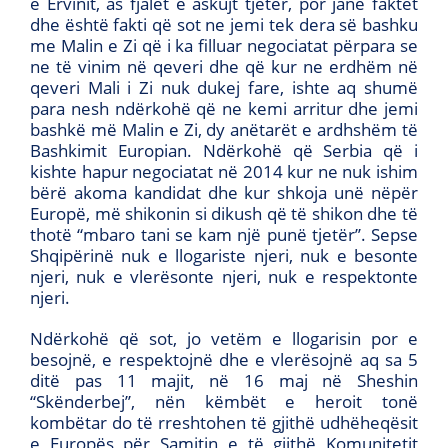
e Ervinit, as fjalët e askujt tjetër, por janë faktet
dhe është fakti që sot ne jemi tek dera së bashku
me Malin e Zi që i ka filluar negociatat përpara se
ne të vinim në qeveri dhe që kur ne erdhëm në
qeveri Mali i Zi nuk dukej fare, ishte aq shumë
para nesh ndërkohë që ne kemi arritur dhe jemi
bashkë më Malin e Zi, dy anëtarët e ardhshëm të
Bashkimit Europian. Ndërkohë që Serbia që i
kishte hapur negociatat në 2014 kur ne nuk ishim
bërë akoma kandidat dhe kur shkoja unë nëpër
Europë, më shikonin si dikush që të shikon dhe të
thotë “mbaro tani se kam një punë tjetër’’. Sepse
Shqipërinë nuk e llogariste njeri, nuk e besonte
njeri, nuk e vlerësonte njeri, nuk e respektonte
njeri.
Ndërkohë që sot, jo vetëm e llogarisin por e
besojnë, e respektojnë dhe e vlerësojnë aq sa 5
ditë pas 11 majit, në 16 maj në Sheshin
“Skënderbej’’, nën këmbët e heroit tonë
kombëtar do të rreshtohen të gjithë udhëheqësit
e Europës për Samitin e të gjithë Komunitetit