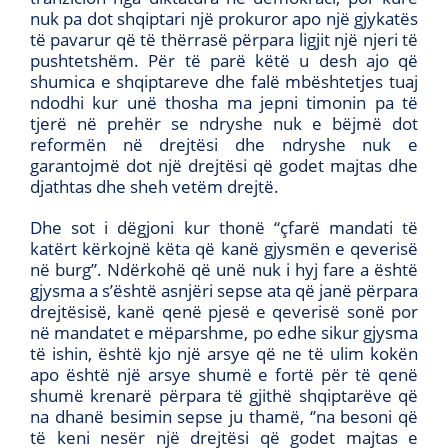
nuk pa dot shqiptari një prokuror apo një gjykatës
të pavarur që të thërrasë përpara ligjit një njeri të
pushtetshëm. Për të parë këtë u desh ajo që
shumica e shqiptareve dhe falë mbështetjes tuaj
ndodhi kur unë thosha ma jepni timonin pa të
tjerë në prehër se ndryshe nuk e bëjmë dot
reformën në drejtësi dhe ndryshe nuk e
garantojmë dot një drejtësi që godet majtas dhe
djathtas dhe sheh vetëm drejtë.
Dhe sot i dëgjoni kur thonë “çfarë mandati të
katërt kërkojnë këta që kanë gjysmën e qeverisë
në burg”. Ndërkohë që unë nuk i hyj fare a është
gjysma a s’është asnjëri sepse ata që janë përpara
drejtësisë, kanë qenë pjesë e qeverisë sonë por
në mandatet e mëparshme, po edhe sikur gjysma
të ishin, është kjo një arsye që ne të ulim kokën
apo është një arsye shumë e fortë për të qenë
shumë krenarë përpara të gjithë shqiptarëve që
na dhanë besimin sepse ju thamë, ‘’na besoni që
të keni nesër një drejtësi që godet majtas e