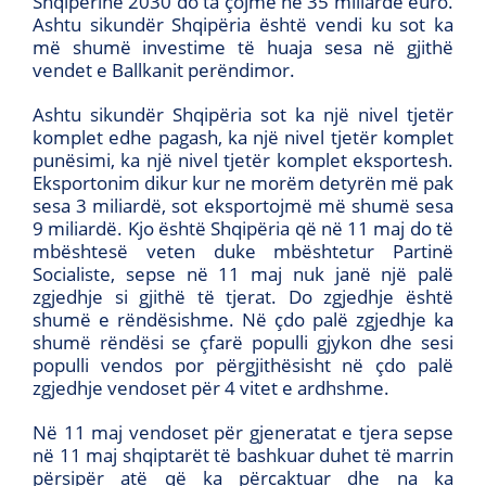
Shqipërinë 2030 do ta çojmë në 35 miliardë euro.
Ashtu sikundër Shqipëria është vendi ku sot ka
më shumë investime të huaja sesa në gjithë
vendet e Ballkanit perëndimor.
Ashtu sikundër Shqipëria sot ka një nivel tjetër
komplet edhe pagash, ka një nivel tjetër komplet
punësimi, ka një nivel tjetër komplet eksportesh.
Eksportonim dikur kur ne morëm detyrën më pak
sesa 3 miliardë, sot eksportojmë më shumë sesa
9 miliardë. Kjo është Shqipëria që në 11 maj do të
mbështesë veten duke mbështetur Partinë
Socialiste, sepse në 11 maj nuk janë një palë
zgjedhje si gjithë të tjerat. Do zgjedhje është
shumë e rëndësishme. Në çdo palë zgjedhje ka
shumë rëndësi se çfarë populli gjykon dhe sesi
populli vendos por përgjithësisht në çdo palë
zgjedhje vendoset për 4 vitet e ardhshme.
Në 11 maj vendoset për gjeneratat e tjera sepse
në 11 maj shqiptarët të bashkuar duhet të marrin
përsipër atë që ka përcaktuar dhe na ka