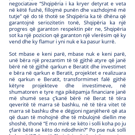
negociatave “Shqipëria i ka kryer detyrat e veta
në këtë fushë, fillojmë punën dhe vazhdojmë më
tutje” që do të thotë se Shqipëria ka të dhëna që
garantojnë seriozitetin tonë, Shqipëria ka një
progres që garanton respektin për ne, Shqipëria
sot ka një pozicion që garanton një vlerësim që ky
vend dhe ky flamur i yni nuk e ka pasur kurrë.
Sot mbase e keni parë, mbase nuk e keni parë,
unë bëra një prezantim të të gjithë atyre që janë
bërë në të gjithë qarkun e Beratit dhe investimet
e bëra në qarkun e Beratit, projektet e realizuara
në qarkun e Beratit, transformimet falë gjithë
këtyre projekteve dhe investimeve, në
shumatoren e tyre nga pikëpamja financiare janë
më shumë sesa ç’kanë bërë në Berat të tëra
qeveritë të marra së bashku, në të tëra vitet të
marra së bashku dhe e dëgjoni nganjëherë që ata
që duan të mohojnë dhe të mbulojnë diellin me
shoshë, thonë “E mo mirë se këto i solli koha po ju
çfarë bëtë se këto do ndodhnin?” Po pse nuk solli