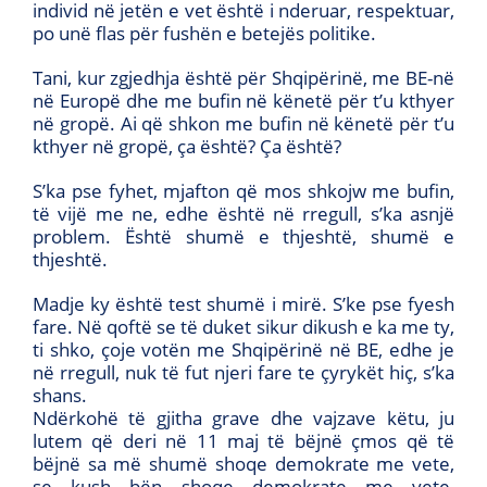
individ në jetën e vet është i nderuar, respektuar,
po unë flas për fushën e betejës politike.
Tani, kur zgjedhja është për Shqipërinë, me BE-në
në Europë dhe me bufin në kënetë për t’u kthyer
në gropë. Ai që shkon me bufin në kënetë për t’u
kthyer në gropë, ça është? Ça është?
S’ka pse fyhet, mjafton që mos shkojw me bufin,
të vijë me ne, edhe është në rregull, s’ka asnjë
problem. Është shumë e thjeshtë, shumë e
thjeshtë.
Madje ky është test shumë i mirë. S’ke pse fyesh
fare. Në qoftë se të duket sikur dikush e ka me ty,
ti shko, çoje votën me Shqipërinë në BE, edhe je
në rregull, nuk të fut njeri fare te çyrykët hiç, s’ka
shans.
Ndërkohë të gjitha grave dhe vajzave këtu, ju
lutem që deri në 11 maj të bëjnë çmos që të
bëjnë sa më shumë shoqe demokrate me vete,
se kush bën shoqe demokrate me vete,