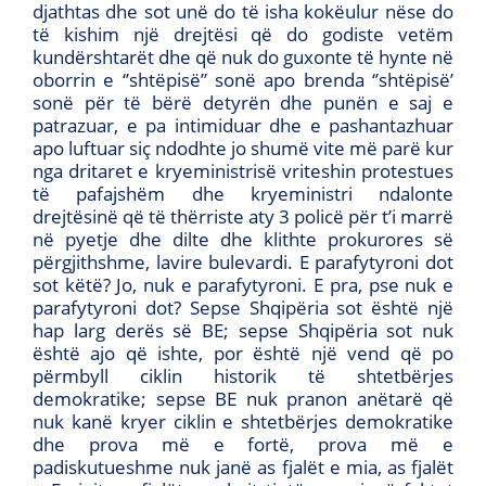
djathtas dhe sot unë do të isha kokëulur nëse do
të kishim një drejtësi që do godiste vetëm
kundërshtarët dhe që nuk do guxonte të hynte në
oborrin e ‘’shtëpisë’’ sonë apo brenda ‘’shtëpisë’
sonë për të bërë detyrën dhe punën e saj e
patrazuar, e pa intimiduar dhe e pashantazhuar
apo luftuar siç ndodhte jo shumë vite më parë kur
nga dritaret e kryeministrisë vriteshin protestues
të pafajshëm dhe kryeministri ndalonte
drejtësinë që të thërriste aty 3 policë për t’i marrë
në pyetje dhe dilte dhe klithte prokurores së
përgjithshme, lavire bulevardi. E parafytyroni dot
sot këtë? Jo, nuk e parafytyroni. E pra, pse nuk e
parafytyroni dot? Sepse Shqipëria sot është një
hap larg derës së BE; sepse Shqipëria sot nuk
është ajo që ishte, por është një vend që po
përmbyll ciklin historik të shtetbërjes
demokratike; sepse BE nuk pranon anëtarë që
nuk kanë kryer ciklin e shtetbërjes demokratike
dhe prova më e fortë, prova më e
padiskutueshme nuk janë as fjalët e mia, as fjalët