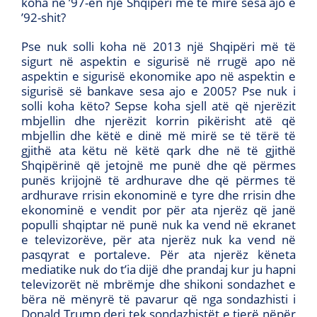
koha në ’97-ën një Shqipëri më të mirë sesa ajo e
’92-shit?
Pse nuk solli koha në 2013 një Shqipëri më të
sigurt në aspektin e sigurisë në rrugë apo në
aspektin e sigurisë ekonomike apo në aspektin e
sigurisë së bankave sesa ajo e 2005? Pse nuk i
solli koha këto? Sepse koha sjell atë që njerëzit
mbjellin dhe njerëzit korrin pikërisht atë që
mbjellin dhe këtë e dinë më mirë se të tërë të
gjithë ata këtu në këtë qark dhe në të gjithë
Shqipërinë që jetojnë me punë dhe që përmes
punës krijojnë të ardhurave dhe që përmes të
ardhurave rrisin ekonominë e tyre dhe rrisin dhe
ekonominë e vendit por për ata njerëz që janë
populli shqiptar në punë nuk ka vend në ekranet
e televizorëve, për ata njerëz nuk ka vend në
pasqyrat e portaleve. Për ata njerëz këneta
mediatike nuk do t’ia dijë dhe prandaj kur ju hapni
televizorët në mbrëmje dhe shikoni sondazhet e
bëra në mënyrë të pavarur që nga sondazhisti i
Donald Trump deri tek sondazhistët e tjerë nëpër