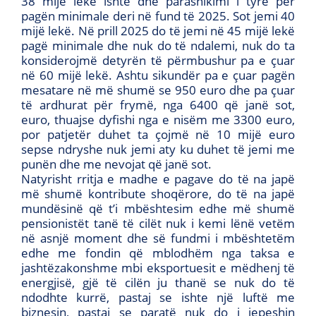
38 mijë lekë ishte dhe parashikimi i tyre për
pagën minimale deri në fund të 2025. Sot jemi 40
mijë lekë. Në prill 2025 do të jemi në 45 mijë lekë
pagë minimale dhe nuk do të ndalemi, nuk do ta
konsiderojmë detyrën të përmbushur pa e çuar
në 60 mijë lekë. Ashtu sikundër pa e çuar pagën
mesatare në më shumë se 950 euro dhe pa çuar
të ardhurat për frymë, nga 6400 që janë sot,
euro, thuajse dyfishi nga e nisëm me 3300 euro,
por patjetër duhet ta çojmë në 10 mijë euro
sepse ndryshe nuk jemi aty ku duhet të jemi me
punën dhe me nevojat që janë sot.
Natyrisht rritja e madhe e pagave do të na japë
më shumë kontribute shoqërore, do të na japë
mundësinë që t’i mbështesim edhe më shumë
pensionistët tanë të cilët nuk i kemi lënë vetëm
në asnjë moment dhe së fundmi i mbështetëm
edhe me fondin që mblodhëm nga taksa e
jashtëzakonshme mbi eksportuesit e mëdhenj të
energjisë, gjë të cilën ju thanë se nuk do të
ndodhte kurrë, pastaj se ishte një luftë me
biznesin, pastaj se paratë nuk do i jepeshin