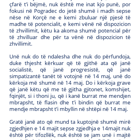
çfarë t’i bëjmë, nuk është me inat kjo punë, por
fokusi në Pogradec do jetë shumë i madh sepse
nëse në Korçë ne e kemi zbuluar një pjesë të
madhe të potencialit, e kemi vënë në dispozicion
të zhvillimit, këtu ka akoma shumë potencial për
të zhvilluar dhe për ta vënë në dispozicion të
zhvillimit.
Unë nuk do të ndalesha dhe nuk do përfundoja,
duke thjesht kërkuar që të gjithë ata që janë
socialistë, që janë progresistë, që janë
simpatizantë tanët të votojnë në 14 maj, unë do
kërkoja më shumë në 14 maj. Do i kërkoja grave
që janë këtu që me të gjitha gjitonet, komshijet,
fqinjët, si i thoni ju, që i kanë burrat me mendjen
mbrapsht, të flasin dhe t’i bindin që burrat me
mendje mbrapsht t’i mbyllin në shtëpi në 14 maj.
Gratë janë ato që mund ta kuptojnë shumë mirë
zgjedhjen e 14 majit sepse zgjedhja e 14majit nuk
është për tifozllëk, nuk është se jam unë i majtë