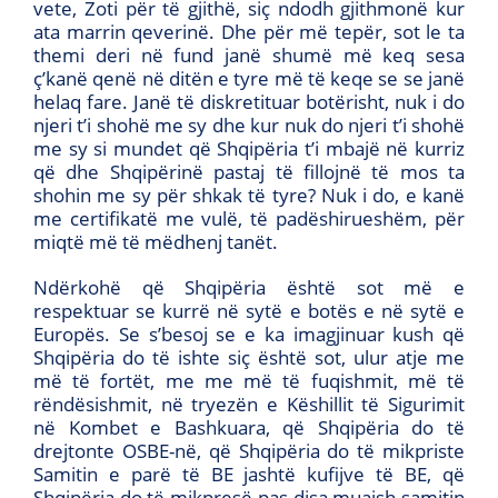
vete, Zoti për të gjithë, siç ndodh gjithmonë kur
ata marrin qeverinë. Dhe për më tepër, sot le ta
themi deri në fund janë shumë më keq sesa
ç’kanë qenë në ditën e tyre më të keqe se se janë
helaq fare. Janë të diskretituar botërisht, nuk i do
njeri t’i shohë me sy dhe kur nuk do njeri t’i shohë
me sy si mundet që Shqipëria t’i mbajë në kurriz
që dhe Shqipërinë pastaj të fillojnë të mos ta
shohin me sy për shkak të tyre? Nuk i do, e kanë
me certifikatë me vulë, të padëshirueshëm, për
miqtë më të mëdhenj tanët.
Ndërkohë që Shqipëria është sot më e
respektuar se kurrë në sytë e botës e në sytë e
Europës. Se s’besoj se e ka imagjinuar kush që
Shqipëria do të ishte siç është sot, ulur atje me
më të fortët, me me më të fuqishmit, më të
rëndësishmit, në tryezën e Këshillit të Sigurimit
në Kombet e Bashkuara, që Shqipëria do të
drejtonte OSBE-në, që Shqipëria do të mikpriste
Samitin e parë të BE jashtë kufijve të BE, që
Shqipëria do të mikpresë pas disa muajsh samitin