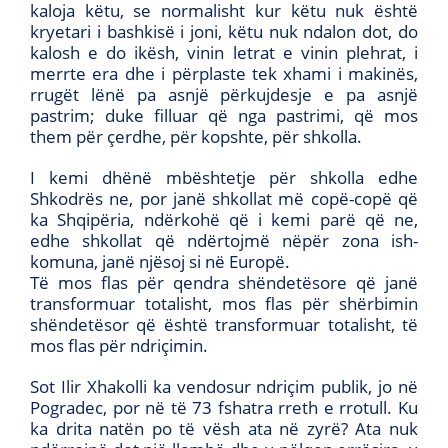
kaloja këtu, se normalisht kur këtu nuk është
kryetari i bashkisë i joni, këtu nuk ndalon dot, do
kalosh e do ikësh, vinin letrat e vinin plehrat, i
merrte era dhe i përplaste tek xhami i makinës,
rrugët lënë pa asnjë përkujdesje e pa asnjë
pastrim; duke filluar që nga pastrimi, që mos
them për çerdhe, për kopshte, për shkolla.
I kemi dhënë mbështetje për shkolla edhe
Shkodrës ne, por janë shkollat më copë-copë që
ka Shqipëria, ndërkohë që i kemi parë që ne,
edhe shkollat që ndërtojmë nëpër zona ish-
komuna, janë njësoj si në Europë.
Të mos flas për qendra shëndetësore që janë
transformuar totalisht, mos flas për shërbimin
shëndetësor që është transformuar totalisht, të
mos flas për ndriçimin.
Sot Ilir Xhakolli ka vendosur ndriçim publik, jo në
Pogradec, por në të 73 fshatra rreth e rrotull. Ku
ka drita natën po të vësh ata në zyrë? Ata nuk