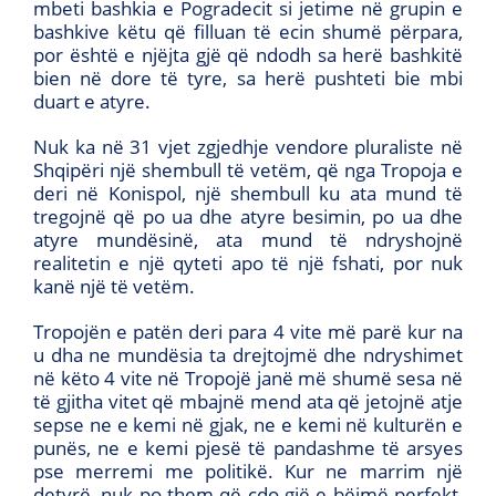
mbeti bashkia e Pogradecit si jetime në grupin e
bashkive këtu që filluan të ecin shumë përpara,
por është e njëjta gjë që ndodh sa herë bashkitë
bien në dore të tyre, sa herë pushteti bie mbi
duart e atyre.
Nuk ka në 31 vjet zgjedhje vendore pluraliste në
Shqipëri një shembull të vetëm, që nga Tropoja e
deri në Konispol, një shembull ku ata mund të
tregojnë që po ua dhe atyre besimin, po ua dhe
atyre mundësinë, ata mund të ndryshojnë
realitetin e një qyteti apo të një fshati, por nuk
kanë një të vetëm.
Tropojën e patën deri para 4 vite më parë kur na
u dha ne mundësia ta drejtojmë dhe ndryshimet
në këto 4 vite në Tropojë janë më shumë sesa në
të gjitha vitet që mbajnë mend ata që jetojnë atje
sepse ne e kemi në gjak, ne e kemi në kulturën e
punës, ne e kemi pjesë të pandashme të arsyes
pse merremi me politikë. Kur ne marrim një
detyrë, nuk po them që çdo gjë e bëjmë perfekt,