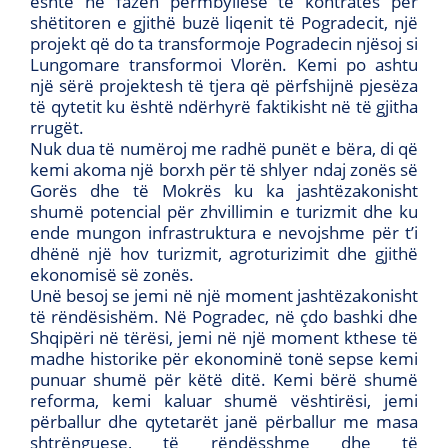
është në fazën përmbyllëse të kontratës për
shëtitoren e gjithë buzë liqenit të Pogradecit, një
projekt që do ta transformoje Pogradecin njësoj si
Lungomare transformoi Vlorën. Kemi po ashtu
një sërë projektesh të tjera që përfshijnë pjesëza
të qytetit ku është ndërhyrë faktikisht në të gjitha
rrugët.
Nuk dua të numëroj me radhë punët e bëra, di që
kemi akoma një borxh për të shlyer ndaj zonës së
Gorës dhe të Mokrës ku ka jashtëzakonisht
shumë potencial për zhvillimin e turizmit dhe ku
ende mungon infrastruktura e nevojshme për t’i
dhënë një hov turizmit, agroturizimit dhe gjithë
ekonomisë së zonës.
Unë besoj se jemi në një moment jashtëzakonisht
të rëndësishëm. Në Pogradec, në çdo bashki dhe
Shqipëri në tërësi, jemi në një moment kthese të
madhe historike për ekonominë tonë sepse kemi
punuar shumë për këtë ditë. Kemi bërë shumë
reforma, kemi kaluar shumë vështirësi, jemi
përballur dhe qytetarët janë përballur me masa
shtrënguese, të rëndësshme dhe të