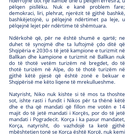
ndërrojnë dot një llambë dhe u pëlqen errësira, u
pëlqen pisllëku. Nuk e kanë problem fare;
demokraci, liri, plehrat, njerëzit të gjithë bashkë,
bashkëjetojnë, u pëlqejnë ndërtimet pa leje, u
pëlqejnë lejet për ndërtime të shëmtuara.
Ndërkohë që, për ne është shumë e qartë; ne
duhet të synojmë dhe ta luftojmë çdo ditë që
Shqipëria e 2030-s të jetë kampione e turizmit në
Ballkan dhe kampione e turizmit në Ballkan nuk
do të thotë vetëm turizëm në bregdet, do të
thotë turizëm në Alpe, do të thotë turizëm në
gjithë këtë pjesë që është zonë e bekuar e
Shqipërisë me këto liqene të mrekullueshme.
Natyrisht, Niko nuk kishte si të mos ta thoshte
sot, ishte rasti i fundit i Nikos për ta thënë këtë
dhe e tha që mandati që fillon me votën e 14
majit do të jetë mandati i Korçës, por do të jetë
mandati i Pogradecit. Korça i ka pasur mandatet,
Korça, natyrisht, do vazhdojë ta ketë gjithë
mbështetjen tonë se Korça është Korçë, nuk kemi