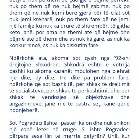
nuk po them që ne nuk bëjmë gabime, nuk po
them që ne nuk kemi bërë gjëra për të cilat sot
nuk jemi krenarë, nuk po them fare që ne jemi
një familje ku nuk ka drurë të shtrembër, të gjitha
këto janë, por ama ne themi atë që bëjmë dhe
bëjmë atë që themi dhe as nuk ka garë, as nuk ka
konkurrencë, as nuk ka diskutim fare.
Ndërkohë ata, akoma sot qysh nga ’92-shi
drejtojnë Shkodrën. Shkodra është e vetmja
bashki ku akoma kazanët mbulohen nga plehrat
një ditë, dy ditë, tre ditë pa problem fare,
ndërkohë që sot bashkitë, për shkak të drejtimit
të socialistëve, për shkak të përkushtimit dhe për
shkak të vendosjes së objektivave dhe
angazhimeve, janë më të pastra seç kanë qenë
ndonjëherë.
Sot Pogradeci është i pastër, kalon dhe nuk shikon
një copë letër në rrugë. Si ishte Pogradeci
përpara sesa Iliri të merrte detyrën? Unë, kur