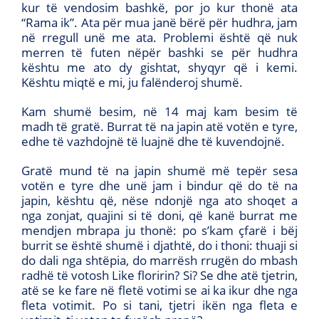
kur të vendosim bashkë, por jo kur thonë ata
“Rama ik”. Ata për mua janë bërë për hudhra, jam
në rregull unë me ata. Problemi është që nuk
merren të futen nëpër bashki se për hudhra
kështu me ato dy gishtat, shyqyr që i kemi.
Kështu miqtë e mi, ju falënderoj shumë.
Kam shumë besim, në 14 maj kam besim të
madh të gratë. Burrat të na japin atë votën e tyre,
edhe të vazhdojnë të luajnë dhe të kuvendojnë.
Gratë mund të na japin shumë më tepër sesa
votën e tyre dhe unë jam i bindur që do të na
japin, kështu që, nëse ndonjë nga ato shoqet a
nga zonjat, quajini si të doni, që kanë burrat me
mendjen mbrapa ju thonë: po s’kam çfarë i bëj
burrit se është shumë i djathtë, do i thoni: thuaji si
do dali nga shtëpia, do marrësh rrugën do mbash
radhë të votosh Like floririn? Si? Se dhe atë tjetrin,
atë se ke fare në fletë votimi se ai ka ikur dhe nga
fleta votimit. Po si tani, tjetri ikën nga fleta e