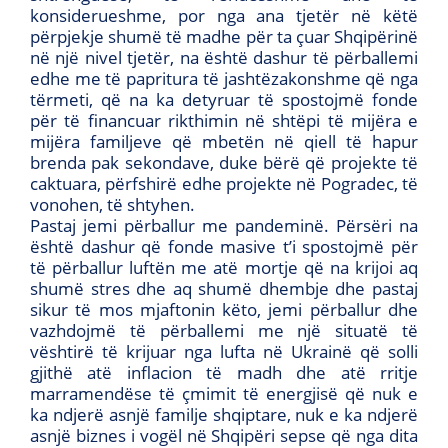
konsiderueshme, por nga ana tjetër në këtë
përpjekje shumë të madhe për ta çuar Shqipërinë
në një nivel tjetër, na është dashur të përballemi
edhe me të papritura të jashtëzakonshme që nga
tërmeti, që na ka detyruar të spostojmë fonde
për të financuar rikthimin në shtëpi të mijëra e
mijëra familjeve që mbetën në qiell të hapur
brenda pak sekondave, duke bërë që projekte të
caktuara, përfshirë edhe projekte në Pogradec, të
vonohen, të shtyhen.
Pastaj jemi përballur me pandeminë. Përsëri na
është dashur që fonde masive t’i spostojmë për
të përballur luftën me atë mortje që na krijoi aq
shumë stres dhe aq shumë dhembje dhe pastaj
sikur të mos mjaftonin këto, jemi përballur dhe
vazhdojmë të përballemi me një situatë të
vështirë të krijuar nga lufta në Ukrainë që solli
gjithë atë inflacion të madh dhe atë rritje
marramendëse të çmimit të energjisë që nuk e
ka ndjerë asnjë familje shqiptare, nuk e ka ndjerë
asnjë biznes i vogël në Shqipëri sepse që nga dita