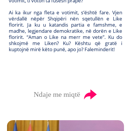
votimit, ti voton ta fusësh prapë?
Ai ka ikur nga fleta e votimit, s’është fare. Vjen
vërdallë nëpër Shqipëri nën sqetullën e Like
floririt. Ja ku u katandis partia e famshme, e
madhe, legjendare demokratike, në dorën e Like
floririt. “Aman o Like na merr me vete”. Ku do
shkojmë me Liken? Ku? Kështu që gratë i
kuptojnë mirë këto punë, apo jo? Faleminderit!
Ndaje me miqtë