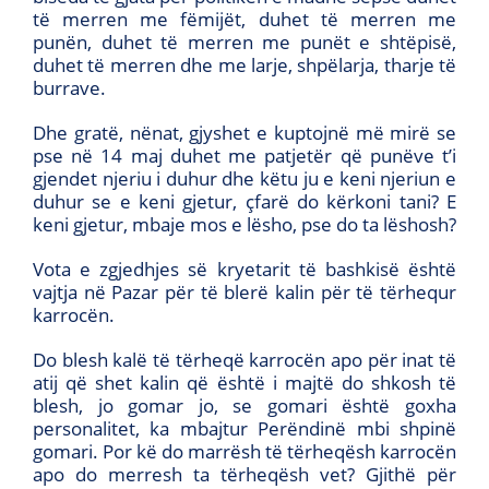
të merren me fëmijët, duhet të merren me
punën, duhet të merren me punët e shtëpisë,
duhet të merren dhe me larje, shpëlarja, tharje të
burrave.
Dhe gratë, nënat, gjyshet e kuptojnë më mirë se
pse në 14 maj duhet me patjetër që punëve t’i
gjendet njeriu i duhur dhe këtu ju e keni njeriun e
duhur se e keni gjetur, çfarë do kërkoni tani? E
keni gjetur, mbaje mos e lësho, pse do ta lëshosh?
Vota e zgjedhjes së kryetarit të bashkisë është
vajtja në Pazar për të blerë kalin për të tërhequr
karrocën.
Do blesh kalë të tërheqë karrocën apo për inat të
atij që shet kalin që është i majtë do shkosh të
blesh, jo gomar jo, se gomari është goxha
personalitet, ka mbajtur Perëndinë mbi shpinë
gomari. Por kë do marrësh të tërheqësh karrocën
apo do merresh ta tërheqësh vet? Gjithë për