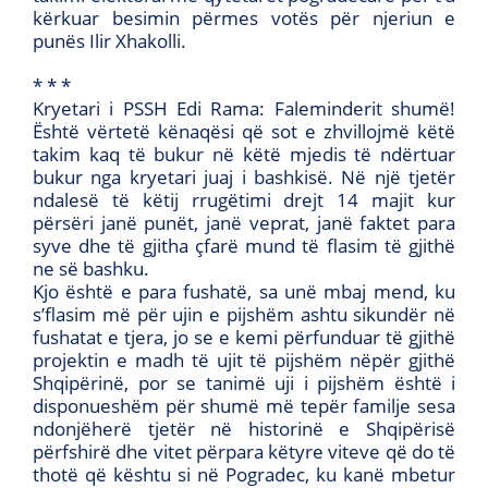
kërkuar besimin përmes votës për njeriun e
punës Ilir Xhakolli.
* * *
Kryetari i PSSH Edi Rama: Faleminderit shumë!
Është vërtetë kënaqësi që sot e zhvillojmë këtë
takim kaq të bukur në këtë mjedis të ndërtuar
bukur nga kryetari juaj i bashkisë. Në një tjetër
ndalesë të këtij rrugëtimi drejt 14 majit kur
përsëri janë punët, janë veprat, janë faktet para
syve dhe të gjitha çfarë mund të flasim të gjithë
ne së bashku.
Kjo është e para fushatë, sa unë mbaj mend, ku
s’flasim më për ujin e pijshëm ashtu sikundër në
fushatat e tjera, jo se e kemi përfunduar të gjithë
projektin e madh të ujit të pijshëm nëpër gjithë
Shqipërinë, por se tanimë uji i pijshëm është i
disponueshëm për shumë më tepër familje sesa
ndonjëherë tjetër në historinë e Shqipërisë
përfshirë dhe vitet përpara këtyre viteve që do të
thotë që kështu si në Pogradec, ku kanë mbetur