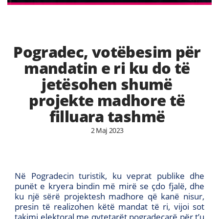
Pogradec, votëbesim për
mandatin e ri ku do të
jetësohen shumë
projekte madhore të
filluara tashmë
2 Maj 2023
Në Pogradecin turistik, ku veprat publike dhe
punët e kryera bindin më mirë se çdo fjalë, dhe
ku një sërë projektesh madhore që kanë nisur,
presin të realizohen këtë mandat të ri, vijoi sot
takimi elektoral me qytetarët pogradecarë për t’u