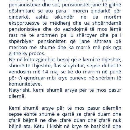
pensionistëve dhe sot, pensionistët janë të gjithë
dëshmitarë se ato para i morën qindarkë për
qindarkë, ashtu sikundër ne ua morëm
eksportuesve të mëdhenj dhe ua shpërndamë
pensionistëve dhe do vazhdojmë të mos lëmë
rast në të ardhmen pa iu shërbyer dhe pa i
shpërblyer pensionistët që janë shtresa që
meriton më shumë dhe ka marrë më pak nga
gjithë ky proces.
Ne në këto zgjedhje, besoj që e kemi të thjeshtë,
shumë të thjeshtë, flas si qytetar, sepse duhet të
vendosim më 14 maj se kë do marrim në punë
për t’i qëndruar mbi krye punëve në shërbim të
komuniteteve.
Natyrisht, kemi shumë arsye për të mos pasur
dilemë.
Kemi shumë arsye për të mos pasur dilemën
sepse është shumë e qartë se çfarë duam dhe
çfarë bëjmë ne dhe çfarë duan dhe çfarë nuk
bëjnë ata. Këtu i kishit në krye të bashkisë dhe