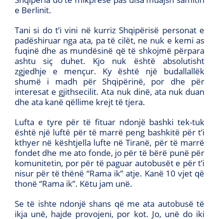
e Berlinit.
Tani si do t’i vini në kurriz Shqipërisë personat e
padëshiruar nga ata, pa të cilët, ne nuk e kemi as
fuqinë dhe as mundësinë që të shkojmë përpara
ashtu siç duhet. Kjo nuk është absolutisht
zgjedhje e mençur. Ky është një budallallëk
shumë i madh për Shqipërinë, por dhe për
interesat e gjithsecilit. Ata nuk dinë, ata nuk duan
dhe ata kanë qëllime krejt të tjera.
Lufta e tyre për të fituar ndonjë bashki tek-tuk
është një luftë për të marrë peng bashkitë për t’i
kthyer në kështjella lufte në Tiranë, për të marrë
fondet dhe me ato fonde, jo për të bërë punë për
komunitetin, por për të paguar autobusët e për t’i
nisur për të thënë “Rama ik” atje. Kanë 10 vjet që
thonë “Rama ik”. Këtu jam unë.
Se të ishte ndonjë shans që me ata autobusë të
ikja unë, hajde provojeni, por kot. Jo, unë do iki