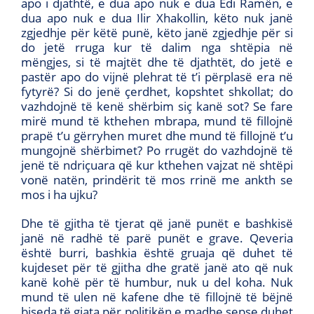
apo i djathtë, e dua apo nuk e dua Edi Ramën, e
dua apo nuk e dua Ilir Xhakollin, këto nuk janë
zgjedhje për këtë punë, këto janë zgjedhje për si
do jetë rruga kur të dalim nga shtëpia në
mëngjes, si të majtët dhe të djathtët, do jetë e
pastër apo do vijnë plehrat të t’i përplasë era në
fytyrë? Si do jenë çerdhet, kopshtet shkollat; do
vazhdojnë të kenë shërbim siç kanë sot? Se fare
mirë mund të kthehen mbrapa, mund të fillojnë
prapë t’u gërryhen muret dhe mund të fillojnë t’u
mungojnë shërbimet? Po rrugët do vazhdojnë të
jenë të ndriçuara që kur kthehen vajzat në shtëpi
vonë natën, prindërit të mos rrinë me ankth se
mos i ha ujku?
Dhe të gjitha të tjerat që janë punët e bashkisë
janë në radhë të parë punët e grave. Qeveria
është burri, bashkia është gruaja që duhet të
kujdeset për të gjitha dhe gratë janë ato që nuk
kanë kohë për të humbur, nuk u del koha. Nuk
mund të ulen në kafene dhe të fillojnë të bëjnë
biseda të gjata për politikën e madhe sepse duhet