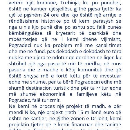
vetëm një komunë, Trebinja, ku po punohet,
është në kantier ujësjellësi, gjithë pjesa tjetër ka
ujë të pijshëm 24 orë dhe kjo është një arritje e
rëndësishme historike po të kemi parasysh se
nga u nis kjo punë dhe po ashtu sot, falë punës
këmbëngulëse të kryetarit të bashkisë dhe
mbështetjes që ne i kemi dhënë vijimisht,
Pogradeci nuk ka problem më me kanalizimet
dhe më në fund, pas dekadash e dekadash të tëra
nuk ka më ujëra të ndotur që derdhen në liqen ku
shtrihet një nga pasuritë më të mëdha, në mos
pasuria më e madhe e këtij komuniteti dhe që
është shtysa më e fortë këtu për të investuar
edhe më shumë, për ta bërë Pogradecin edhe më
shumë destinacion turistik dhe për ta rritur edhe
më shumë ekonominë e familjeve këtu në
Pogradec, falë turizmit.
Ne kemi në proces një projekt të madh, e për
mendi Niko, një projekt rreth 15 milionë euro që
është në kantier, në gjithë zonën e Drilonit, kemi
projektin tjetër që e kemi financuar dhe tanimë