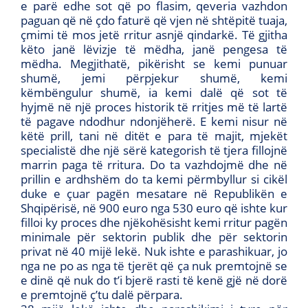
e parë edhe sot që po flasim, qeveria vazhdon
paguan që në çdo faturë që vjen në shtëpitë tuaja,
çmimi të mos jetë rritur asnjë qindarkë. Të gjitha
këto janë lëvizje të mëdha, janë pengesa të
mëdha. Megjithatë, pikërisht se kemi punuar
shumë, jemi përpjekur shumë, kemi
këmbëngulur shumë, ia kemi dalë që sot të
hyjmë në një proces historik të rritjes më të lartë
të pagave ndodhur ndonjëherë. E kemi nisur në
këtë prill, tani në ditët e para të majit, mjekët
specialistë dhe një sërë kategorish të tjera fillojnë
marrin paga të rritura. Do ta vazhdojmë dhe në
prillin e ardhshëm do ta kemi përmbyllur si cikël
duke e çuar pagën mesatare në Republikën e
Shqipërisë, në 900 euro nga 530 euro që ishte kur
filloi ky proces dhe njëkohësisht kemi rritur pagën
minimale për sektorin publik dhe për sektorin
privat në 40 mijë lekë. Nuk ishte e parashikuar, jo
nga ne po as nga të tjerët që ça nuk premtojnë se
e dinë që nuk do t’i bjerë rasti të kenë gjë në dorë
e premtojnë ç’tu dalë përpara.