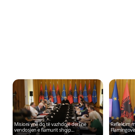
Previous
Partia Socialiste është mandatuar
Asnjë forc
për të udhëhequr qytetarë...
Partinë Soci