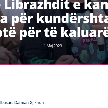
 Librazhdit e ka
ta për kundërsht
otë për të kaluar
1 Maj 2023
 Elbasan, Damian Gjiknuri