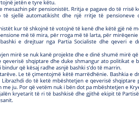
tojnë jetën e tyre këtu.
 mesazhin për pensionistët. Rritja e pagave do të rrisë 
o të sjellë automatikisht dhe një rritje të pensione
nistët kur të shkojnë të votojnë të kenë dhe këtë gjë në m
 pensione më të mira, për rroga më të larta, për mirëqeni
shki e drejtuar nga Partia Socialiste dhe qeveri e dre
 vjen mirë se nuk kanë projekte dhe e dinë shumë mirë që 
e qeverisë shqiptare dhe duke shmangur ato politikat e b
 bindur që kësaj radhe asnjë bashki s’do të marrin.
etarëve. Le të çimentojmë këtë marrëdhënie. Bashkia e dr
 Librazhdi do të ketë mbështetjen e qeverisë shqiptare pë
un me ju. Por që vetëm nuk i bën dot pa mbështetjen e Kry
jalën kryetarit të ri të bashkisë dhe gjithë ekipit të Partisë
sanit.