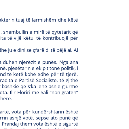
akterin tuaj të larmishëm dhe këtë
, shembullin e mirë të qytetarit që
a të vijë këtu, të kontribuojë për
e ju e dini se çfarë di të bëjë ai. Ai
na duhen njerëzit e punës. Nga ana
, pjesëtarin e ekipit tonë politik, i
nd të ketë kohë edhe për të tjerë.
dita e Partisë Socialiste, të gjithë
r bashkie që s’ka lënë asnjë gjurmë
a. Ilir Floriri me Sali “non gratën”
rherë.
artë, vota për kundërshtarin është
rrin asnjë votë, sepse ato punë që
ve. Prandaj them vota është e sigurtë