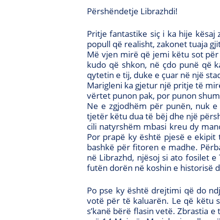
Përshëndetje Librazhdi!
Pritje fantastike siç i ka hije k
popull që realisht, zakonet tuaja gjit
Më vjen mirë që jemi këtu sot për 
kudo që shkon, në çdo punë që ka 
qytetin e tij, duke e çuar në një sta
Marigleni ka gjetur një pritje të mir
vërtet punon pak, por punon shum
Ne e zgjodhëm për punën, nuk e zg
tjetër këtu dua të bëj dhe një përsh
cili natyrshëm mbasi kreu dy mand
Por prapë ky është pjesë e ekipit t
bashkë për fitoren e madhe. Përbal
në Librazhd, njësoj si ato fosilet 
futën dorën në koshin e historisë d
Po pse ky është drejtimi që do nd
votë për të kaluarën. Le që këtu 
s’kanë bërë flasin vetë. Zbrastia e 