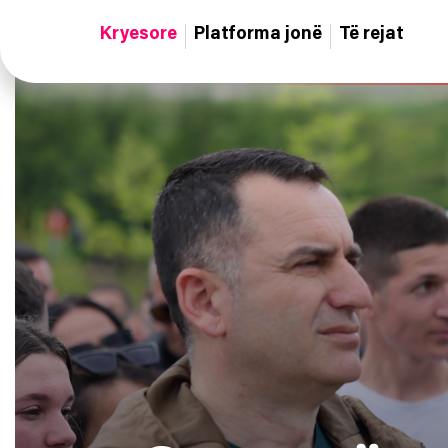
Kryesore
Platforma jonë
Të rejat