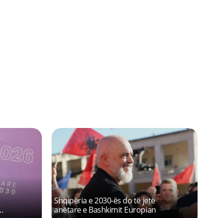
Next
Vlora e shqiptarëve për
ne
Shqipërinë