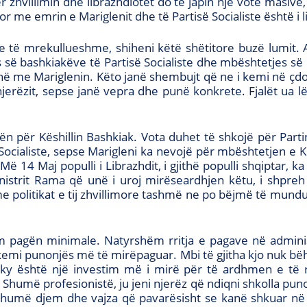
hvillimin dhe librazhdiotët do të japin një votë masive, n
or me emrin e Mariglenit dhe të Partisë Socialiste është i li
te të mrekullueshme, shiheni këtë shëtitore buzë lumit. A 
së bashkiakëve të Partisë Socialiste dhe mbështetjes së
në me Mariglenin. Këto janë shembujt që ne i kemi në çd
erëzit, sepse janë vepra dhe punë konkrete. Fjalët ua l
 për Këshillin Bashkiak. Vota duhet të shkojë për Partinë
ë Socialiste, sepse Marigleni ka nevojë për mbështetjen e 
 Më 14 Maj populli i Librazhdit, i gjithë populli shqiptar
nistrit Rama që unë i uroj mirëseardhjen këtu, i shpreh
 politikat e tij zhvillimore tashmë ne po bëjmë të mundu
im pagën minimale. Natyrshëm rritja e pagave në admini
 kemi punonjës më të mirëpaguar. Mbi të gjitha kjo nuk bëh
r ky është një investim më i mirë për të ardhmen e të 
 Shumë profesionistë, ju jeni njerëz që ndiqni shkolla pu
 Shumë djem dhe vajza që pavarësisht se kanë shkuar n