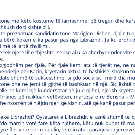
ësaj zone me këto kostume të larmishme, që tregon dhe kar
hkush do ti kishte zili.
të prezantuar kandidatin tonë Mariglen Dishën, djalin tuaj
bërë kokën e ka pasur pas nga Librazhdi. Ja ku erdhi dit
d më të lartë zhvillimi.
ë tek njerëzit e thjeshtë, sepse ai u ka shërbyer ndër vite dh
ë.
jodhëm për fjalë. Për fjalë kemi ata të tjerët ne, ne 
ëndetje për Kaçin, kryetarin aktual të bashkisë, shokun tonë
ate shumë të suksesshme, si çdo socialist i mirë tha mu
onë dhe ne jemi të gjithë të bashkuar në një. Siç është tra
lë ne kemi një kundërshtar që ju e njihni, një ish-kryeta
e Tiranës që ricikluan vetëveten, martesa e re Berisha – Met
he nxorrën të njëjtin njeri që kishin, atë që kanë pasur pë
jekë Librazhdi? Qytetarët e Librazhdit e kanë shumë të q
s’do marrin votë fare këta njëherë, këtu nuk duhet të ma
tyre flet vetë për modelin, të cilin ata i paraqesin njerëz