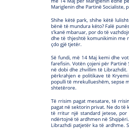
më 14 Maj për Mariglenin edhe për z
Mariglenin dhe Partinë Socialiste, p
Shihe këtë park, shihe këtë lulish
bënë të mundura këto? Falë punës 
s’kanë mbaruar, por do të vazhdoj
dhe të thjeshtë komunikimin me nj
çdo gjë tjetër.
Së fundi, më 14 Maj kemi dhe votën
farefisin. Votën çojeni për Partin
në dobi dhe zhvillim të Librazhdit.
përkrahjen e politikave të Kryemi
populli të mrekullueshëm, sepse me
shtetërore.
Të rrisim pagat mesatare, të rris
pagat në sektorin privat. Ne do të
të rritur një standard jetese, po
ndërtojnë të ardhmen në Shqipëri.
Librazhdi patjetër ka të ardhme.