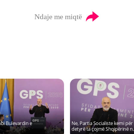
Ndaje me miqtë
ë nuk mund të ndalojë
Shqipëria më afër se kurrë
aliste dhe aspir...
realizimit të ëndrrës europia