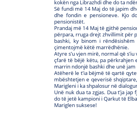
kokën nga Librazhdi dhe do ta ndër
Së fundi më 14 Maj do të japim dhe
dhe fondin e pensioneve. Kjo d
pensionistët.
Prandaj më 14 Maj të gjithë pensio
përpara, rruga drejt zhvillimit për
bashki, ky binom i rëndësishëm ba
çimentojmë këtë marrëdhënie.
Atyre s’u vjen mirë, normal që s’iu
çfarë të bëjë këtu, pa përkrahjen 
marrin ndonjë bashki dhe unë jam i
Atëherë le t’ia bëjmë të qartë qyt
mbështetjen e qeverisë shqiptare,
Marigleni i ka shpalosur në dialog
Unë nuk dua ta zgjas. Dua t’ja jap f
do të jetë kampioni i Qarkut të Elba
Mariglen suksese!