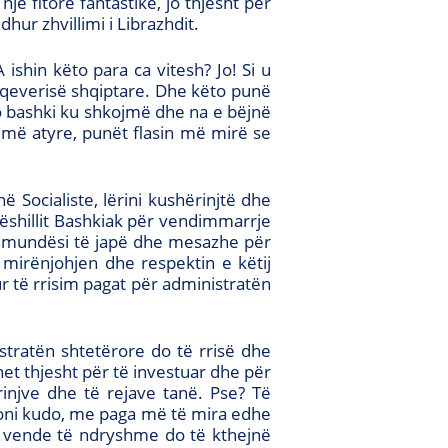
jë fitore fantastike, jo thjesht për
dhur zhvillimi i Librazhdit.
ishin këto para ca vitesh? Jo! Si u
 qeverisë shqiptare. Dhe këto punë
o bashki ku shkojmë dhe na e bëjnë
ëmë atyre, punët flasin më mirë se
 Socialiste, lërini kushërinjtë dhe
Këshillit Bashkiak për vendimmarrje
, ka mundësi të japë dhe mesazhe për
 mirënjohjen dhe respektin e këtij
r të rrisim pagat për administratën
stratën shtetërore do të rrisë dhe
et thjesht për të investuar dhe për
rinjve dhe të rejave tanë. Pse? Të
noni kudo, me paga më të mira edhe
ë vende të ndryshme do të kthejnë