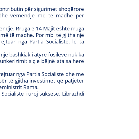
kontributin për sigurimet shoqërore
ve dhe vëmendje më të madhe për
endje. Rruga e 14 Majit është rruga
e më të madhe. Por mbi të gjitha një
jtuar nga Partia Socialiste, le ta
një bashkiak i atyre fosileve nuk ka
unkerizimit siç e bëjnë ata sa herë
ejtuar nga Partia Socialiste dhe me
r të gjitha investimet që patjetër
eministrit Rama.
 Socialiste i uroj suksese. Librazhdi