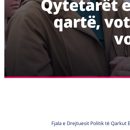
Qytetarët e
qartë, vo
v
Fjala e Drejtuesit Politik të Qarkut