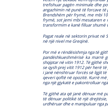
trefishuar pagën minimale dhe po a
angazhimin në punë të forcave të 
Brendshëm për frymë, me mbi 100%
frymë, sot jemi mbi mesataren e r
transformim e kanë filluar shumë v
Pagat reale në sektorin privat në 
në një nivel me Greqinë.
Por më e rëndësishmja nga të gjitha
pandëshkueshmërisë ka marrë godi
shqiptar në vitin 1912. Të gjithë s
se qysh prej vitit 1912 për herë të
i janë nënshtruar forcës së ligjit t
qeveri qoftë në opozitë. Kurrë më p
nga një gjykatë e pakontrolluar nga 
Të gjithë ata që janë dënuar më pa
të dënuar politikë të një drejtësi
urdhëruar dhe e manipuluar nga pa