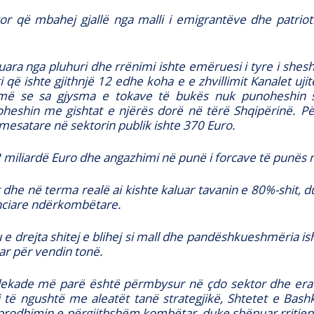
tor që mbahej gjallë nga malli i emigrantëve dhe patrio
uara nga pluhuri dhe rrënimi ishte emëruesi i tyre i she
ti që ishte gjithnjë 12 edhe koha e e zhvillimit Kanalet u
ë se sa gjysma e tokave të bukës nuk punoheshin se
heshin me gishtat e njërës dorë në tërë Shqipërinë. Për
mesatare në sektorin publik ishte 370 Euro.
2 miliardë Euro dhe angazhimi në punë i forcave të punës
it dhe në terma realë ai kishte kaluar tavanin e 80%-shit
nanciare ndërkombëtare.
u e drejta shitej e blihej si mall dhe pandëshkueshmëria ish
r për vendin tonë.
ë dekade më parë është përmbysur në çdo sektor dhe era e
i të ngushtë me aleatët tanë strategjikë, Shtetet e Bas
rodhimin e përgjithshëm kombëtar, duke shënuar rritjen m