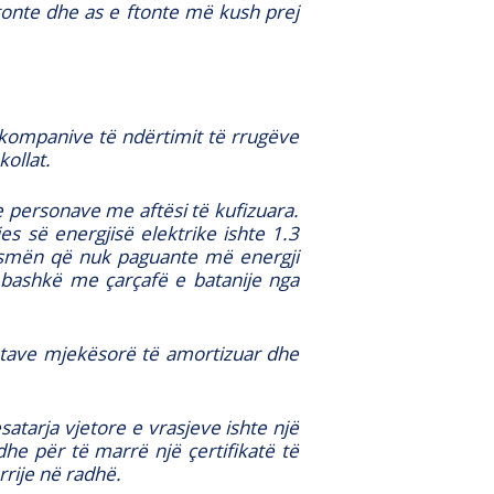
zitonte dhe as e ftonte më kush prej
 kompanive të ndërtimit të rrugëve
kollat.
e personave me aftësi të kufizuara.
s së energjisë elektrike ishte 1.3
jysmën që nuk paguante më energji
al bashkë me çarçafë e batanije nga
entave mjekësorë të amortizuar dhe
tarja vjetore e vrasjeve ishte një
dhe për të marrë një çertifikatë të
rrije në radhë.