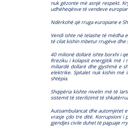
nuk gëzonte më asnjë respekt. Kryem
udhëheqësve të vendeve europian
Ndërkohë që rruga europiane e Shqi
Vendi ishte në telashe të mëdha e
të cilat kishin mbetur rrugëve dhe 
40 milionë dollarë ishte borxhi i 
Rreziku i kolapsit energjitik më 
miliardë dollarë dhe gjyshmë e s
elektrike. Spitalet nuk kishin më 
shtëpia.
Shqipëria kishte nivelin më të la
sistemit të sterilizimit të shkatërru
Autoambulancat dhe automjetet e p
vrasje çdo tre ditë. Korrupsioni i
gjendjes civile duhet të paguaje rr