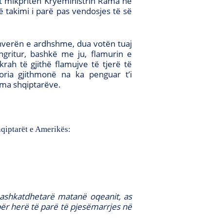
ët mikpritën Kryeministrin Rama në
 takimi i parë pas vendosjes të së
anverën e ardhshme, dua votën tuaj
gritur, bashkë me ju, flamurin e
rah të gjithë flamujve të tjerë të
toria gjithmonë na ka penguar t’i
ama shqiptarëve.
hqiptarët e Amerikës:
bashkatdhetarë matanë oqeanit, as
për herë të parë të pjesëmarrjes në