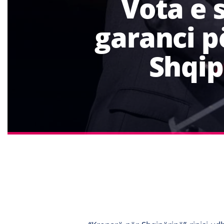
Vota e 
garanci p
Shqip