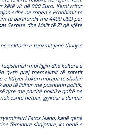
r këtë vit në 900 Euro. Kemi rritur
jon edhe në rritjen e Prodhimit të
him të parafundit me 4400 USD për
s Serbisë dhe Malit të Zi që kjëtë
në sektorin e turizmit janë thuajse
 fuqishmish mbi ligjin dhe kultura e
n qysh prej themelimit të shtetit
duke e kthyer kokën mbrapa të shohin
 apo të lidhur me pushtetin politik,
 së tyre me partitë politike qoftë në
k nuk është hetuar, gjykuar a dënuar
-kryeministri Fatos Nano, kanë qenë
acinë fëminore shqiptare, ka qenë e