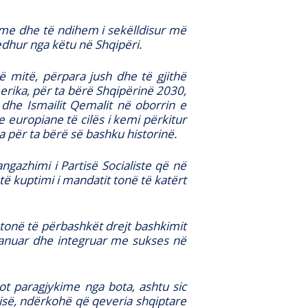
ime dhe të ndihem i sekëlldisur më
edhur nga këtu në Shqipëri.
 mitë, përpara jush dhe të gjithë
rika, për ta bërë Shqipërinë 2030,
dhe Ismailit Qemalit në oborrin e
e europiane të cilës i kemi përkitur
a për ta bërë së bashku historinë.
ngazhimi i Partisë Socialiste që në
ë kuptimi i mandatit tonë të katërt
tonë të përbashkët drejt bashkimit
pranuar dhe integruar me sukses në
t paragjykime nga bota, ashtu sic
ërisë, ndërkohë që qeveria shqiptare