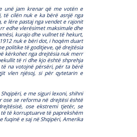
d, e unë jam krenar që me votën e
, të cilën nuk e ka bërë asnjë nga
 e lëre pastaj nga vendet e rajonit
merr edhe vlerësimet maksimale dhe
si, kurajo dhe vullnet të hekurt,
a 1912 nuk e bëri dot, i hoqëm duart
politike të goditjeve, që drejtësia
që kërkohet nga drejtësia nuk merr
ekullit të ri dhe kjo është shprehja
ë na votojnë përsëri, për ta bërë
it vlen njësoj, si për qytetarin e
qipëri, e me siguri lexoni, shihni
 ose se reforma në drejtësi është
rejtësisë, ose ekstremi tjetër, se
k, të të korruptuarve të paprekshëm
 fuqinë e saj në Shqipëri, Amerika