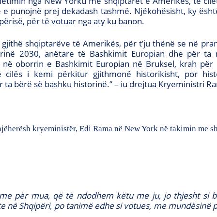
dhëtimin nga New Yorku me shqiptarët e Amerikës, të cil
në e punojnë prej dekadash tashmë. Njëkohësisht, ky është
ipërisë, për të votuar nga aty ku banon.
ë gjithë shqiptarëve të Amerikës, për t’ju thënë se në pr
rinë 2030, anëtare të Bashkimit Europian dhe për ta n
në oborrin e Bashkimit Europian në Bruksel, krah për k
cilës i kemi përkitur gjithmonë historikisht, por his
 ta bërë së bashku historinë.” – iu drejtua Kryeministri R
e, njëherësh kryeministër, Edi Rama në New York në takimin me s
me për mua, që të ndodhem këtu me ju, jo thjesht si 
ote në Shqipëri, po tanimë edhe si votues, me mundësinë 