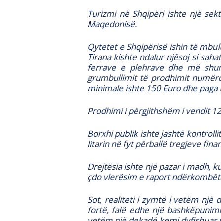
Turizmi në Shqipëri ishte një sek
Maqedonisë.
Qytetet e Shqipërisë ishin të mbul
Tirana kishte ndalur njësoj si saha
ferrave e plehrave dhe më shum
grumbullimit të prodhimit numëro
minimale ishte 150 Euro dhe paga 
Prodhimi i përgjithshëm i vendit 1
Borxhi publik ishte jashtë kontroll
litarin në fyt përballë tregjeve fi
Drejtësia ishte një pazar i madh, k
çdo vlerësim e raport ndërkombëta
Sot, realiteti i zymtë i vetëm nj
fortë, falë edhe një bashkëpunim
vetëm një dekadë kemi dyfishuar p