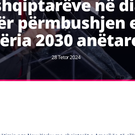
shqiptarëve në d
ër përmbushjen e
ëria 2030 anëtar
28 Tetor 2024