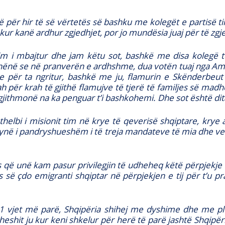
 për hir të së vërtetës së bashku me kolegët e partisë t
kur kanë ardhur zgjedhjet, por jo mundësia juaj për të zgj
 i mbajtur dhe jam këtu sot, bashkë me disa kolegë të
 thënë se në pranverën e ardhshme, dua votën tuaj nga Ame
e për ta ngritur, bashkë me ju, flamurin e Skënderbeut 
 për krah të gjithë flamujve të tjerë të familjes së madh
 gjithmonë na ka penguar t’i bashkohemi. Dhe sot është dit
elbi i misionit tim në krye të qeverisë shqiptare, krye a
 ynë i pandryshueshëm i të treja mandateve të mia dhe vet
s që unë kam pasur privilegjin të udheheq këtë përpjekje 
së çdo emigranti shqiptar në përpjekjen e tij për t’u 
 vjet më parë, Shqipëria shihej me dyshime dhe me plo
iheshit ju kur keni shkelur për herë të parë jashtë Shqip