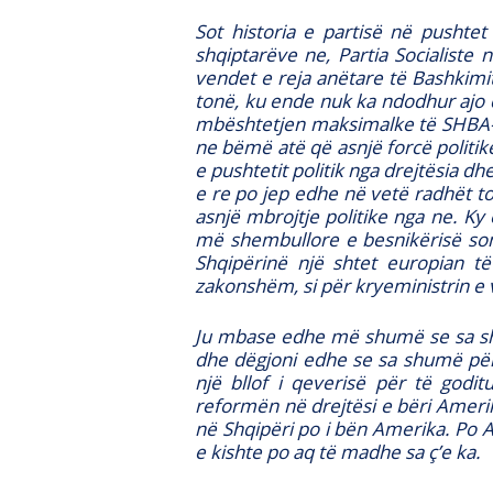
Sot historia e partisë në pushte
shqiptarëve ne, Partia Socialiste
vendet e reja anëtare të Bashkimit
tonë, ku ende nuk ka ndodhur ajo 
mbështetjen maksimalke të SHBA-v
ne bëmë atë që asnjë forcë politike
e pushtetit politik nga drejtësia 
e re po jep edhe në vetë radhët t
asnjë mbrojtje politike nga ne. Ky 
më shembullore e besnikërisë son
Shqipërinë një shtet europian të 
zakonshëm, si për kryeministrin e 
Ju mbase edhe më shumë se sa shqi
dhe dëgjoni edhe se sa shumë për
një bllof i qeverisë për të godit
reformën në drejtësi e bëri Amerik
në Shqipëri po i bën Amerika. Po 
e kishte po aq të madhe sa ç’e ka.