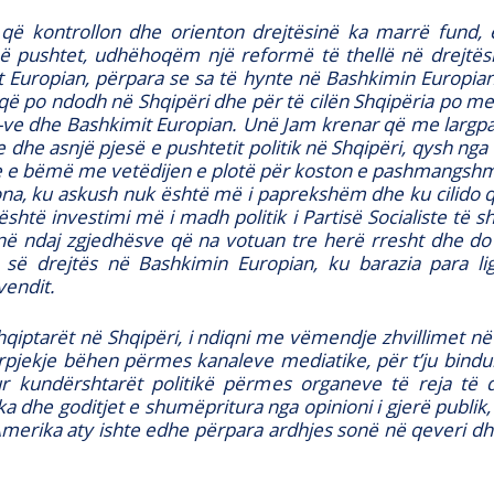
t që kontrollon dhe orienton drejtësinë ka marrë fun
 në pushtet, udhëhoqëm një reformë të thellë në drejtësi
 Europian, përpara se sa të hynte në Bashkimin Europian,
që po ndodh në Shqipëri dhe për të cilën Shqipëria po 
e dhe Bashkimit Europian. Unë Jam krenar që me largpamë
 dhe asnjë pjesë e pushtetit politik në Shqipëri, qysh ng
dhe e bëmë me vetëdijen e plotë për koston e pashmangshme 
ona, ku askush nuk është më i paprekshëm dhe ku cilido 
është investimi më i madh politik i Partisë Socialiste të sh
ë ndaj zgjedhësve që na votuan tre herë rresht dhe do t
së drejtës në Bashkimin Europian, ku barazia para ligj
vendit.
ptarët në Shqipëri, i ndiqni me vëmendje zhvillimet në Sh
pjekje bëhen përmes kanaleve mediatike, për t’ju bindur
ur kundërshtarët politikë përmes organeve të reja të d
a dhe goditjet e shumëpritura nga opinioni i gjerë publi
Amerika aty ishte edhe përpara ardhjes sonë në qeveri dhe