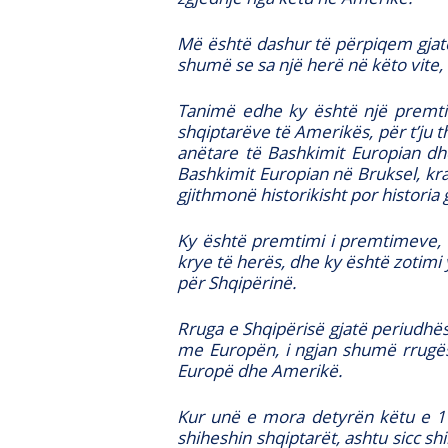
Më është dashur të përpiqem gjatë
shumë se sa një herë në këto vite, 
Tanimë edhe ky është një premtim
shqiptarëve të Amerikës, për t’ju
anëtare të Bashkimit Europian dh
Bashkimit Europian në Bruksel, krah
gjithmonë historikisht por historia
Ky është premtimi i premtimeve, th
krye të herës, dhe ky është zotimi
për Shqipërinë.
Rruga e Shqipërisë gjatë periudhë
me Europën, i ngjan shumë rrugës 
Europë dhe Amerikë.
Kur unë e mora detyrën këtu e 11
shiheshin shqiptarët, ashtu sicc sh