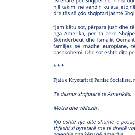
“Krenarë për Shqipërinë” rinisi u
një takim, në vendin ku ata jetoj
drejtës së çdo shqiptari jashtë Shq
“Jam këtu sot, përpara jush dhe t
nga Amerika, për ta bërë Shqipë
Skënderbeut dhe Ismailit Qemalit 
familjes së madhe europiane, të 
bashkohemi. Dhe sot është dita për
* * *
Fjala e Kryetarit të Partisë Socialist
Të dashur shqiptarë të Amerikës,
Motra dhe vëllezër,
Kjo është një ditë shumë e posaç
thjesht si qytetarë me të drejtë v
zgjedhje nga këtu në Amerikë.