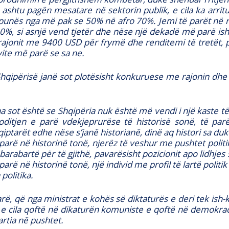
shtu pagën mesatare në sektorin publik, e cila ka arritu
punës nga më pak se 50% në afro 70%. Jemi të parët në ra
, si asnjë vend tjetër dhe nëse një dekadë më parë is
ajonit me 9400 USD për frymë dhe renditemi të tretët, pa
ite më parë se sa ne.
Shqipërisë janë sot plotësisht konkuruese me rajonin dhe 
 sot është se Shqipëria nuk është më vendi i një kaste të
tjen e parë vdekjeprurëse të historisë sonë, të parë
hqiptarët edhe nëse s’janë historianë, dinë aq histori sa 
 parë në historinë tonë, njerëz të veshur me pushtet politik
ë barabartë për të gjithë, pavarësisht pozicionit apo lidhjes
arë në historinë tonë, një individ me profil të lartë politi
politika.
rë, që nga ministrat e kohës së diktaturës e deri tek ish
e, e cila qoftë në dikaturën komuniste e qoftë në demokr
rtia në pushtet.