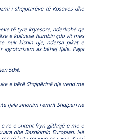
tizmi i shqiptarëve të Kosovës dhe
sheve të tyre kryesore, ndërkohë që
jitëse e kulluese humbin çdo vit mes
 nuk kishin ujë, ndërsa pikat e
 agroturizëm as bëhej fjalë. Paga
 nën 50%.
, duke e bërë Shqipërinë një vend me
te fjala sinonim i emrit Shqipëri në
 re e shtetit fryn gjithnjë e më e
hkuara dhe Bashkimin Europian. Në
ë të lartë relative në rajon. Kemi