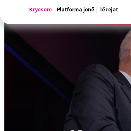
Kryesore
Platforma jonë
Të rejat