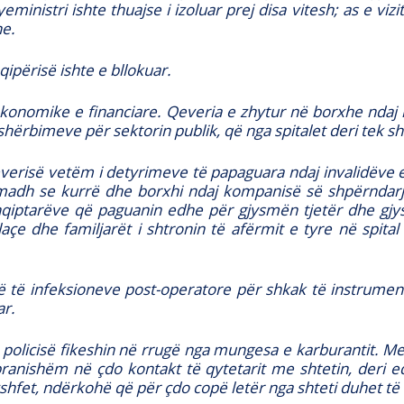
inistri ishte thuajse i izoluar prej disa vitesh; as e vi
e.
përisë ishte e bllokuar.
konomike e financiare. Qeveria e zhytur në borxhe ndaj
shërbimeve për sektorin publik, që nga spitalet deri tek sh
qeverisë vetëm i detyrimeve të papaguara ndaj invalidëve 
i madh se kurrë dhe borxhi ndaj kompanisë së shpërndarje
hqiptarëve që paguanin edhe për gjysmën tjetër dhe g
ilaçe dhe familjarët i shtronin të afërmit e tyre në spit
rtë të infeksioneve post-operatore për shkak të instrum
ar.
olicisë fikeshin në rrugë nga mungesa e karburantit. Mesa
 pranishëm në çdo kontakt të qytetarit me shtetin, deri e
yshfet, ndërkohë që për çdo copë letër nga shteti duhet të 