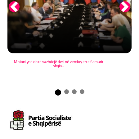
Previous
Next
Misioni ynë do të vazhdojë deri në vendosjen e flamurit
shqip...