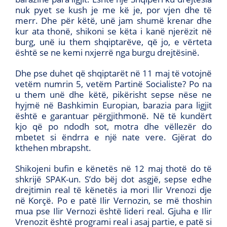
nuk pyet se kush je me kë je, por vjen dhe të
merr. Dhe për këtë, unë jam shumë krenar dhe
kur ata thonë, shikoni se këta i kanë njerëzit në
burg, unë iu them shqiptarëve, që jo, e vërteta
është se ne kemi nxjerrë nga burgu drejtësinë.
Dhe pse duhet që shqiptarët në 11 maj të votojnë
vetëm numrin 5, vetëm Partinë Socialiste? Po na
u them unë dhe këtë, pikërisht sepse nëse ne
hyjmë në Bashkimin Europian, barazia para ligjit
është e garantuar përgjithmonë. Në të kundërt
kjo që po ndodh sot, motra dhe vëllezër do
mbetet si ëndrra e një nate vere. Gjërat do
kthehen mbrapsht.
Shikojeni bufin e kënetës në 12 maj thotë do të
shkrijë SPAK-un. S’do bëj dot asgjë, sepse edhe
drejtimin real të kënetës ia mori Ilir Vrenozi dje
në Korçë. Po e patë Ilir Vernozin, se më thoshin
mua pse Ilir Vernozi është lideri real. Gjuha e Ilir
Vrenozit është programi real i asaj partie, e patë si