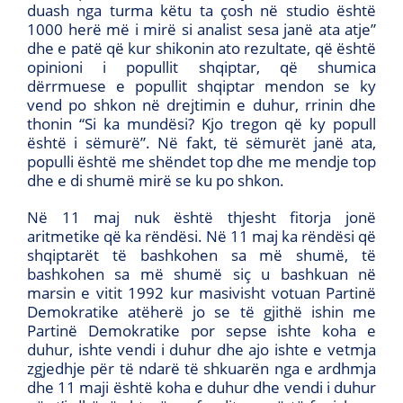
duash nga turma këtu ta çosh në studio është
1000 herë më i mirë si analist sesa janë ata atje”
dhe e patë që kur shikonin ato rezultate, që është
opinioni i popullit shqiptar, që shumica
dërrmuese e popullit shqiptar mendon se ky
vend po shkon në drejtimin e duhur, rrinin dhe
thonin “Si ka mundësi? Kjo tregon që ky popull
është i sëmurë”. Në fakt, të sëmurët janë ata,
populli është me shëndet top dhe me mendje top
dhe e di shumë mirë se ku po shkon.
Në 11 maj nuk është thjesht fitorja jonë
aritmetike që ka rëndësi. Në 11 maj ka rëndësi që
shqiptarët të bashkohen sa më shumë, të
bashkohen sa më shumë siç u bashkuan në
marsin e vitit 1992 kur masivisht votuan Partinë
Demokratike atëherë jo se të gjithë ishin me
Partinë Demokratike por sepse ishte koha e
duhur, ishte vendi i duhur dhe ajo ishte e vetmja
zgjedhje për të ndarë të shkuarën nga e ardhmja
dhe 11 maji është koha e duhur dhe vendi i duhur