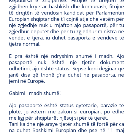
Republika e Shqipërisë. Fitojnë të drejtën të
zgjidhen kryetar bashkish dhe komunash, fitojnë
të drejtën të vendosin kandidat për Parlamentin
Europian shqiptar dhe t’i çojnë atje dhe vetëm për
një zgjedhje nuk u mjafton ajo pasaportë, për tu
zgjedhur deputet dhe për tu zgjedhur ministra në
vendet e tjera, iu duhet pasaporta e vendeve të
tjetra normal.
E pra është një ndryshim shumë i madh. Ajo
pasaportë nuk është një tjetër dokument
udhëtimi, ajo është status. Sepse keni dëgjuar që
janë disa që thonë ç’na duhet ne pasaporta, ne
jemi në Europë.
Gabimi i madh shumë!
Ajo pasaportë është status qytetarie, barazie të
plotë, jo vetëm me zakon si europian, po edhe
me ligj për shqiptarët njësoj si për të tjerët.
Tani ka dhe një arsye tjetër shumë të fortë për ca
na duhet Bashkimi Europian dhe pse në 11 maj