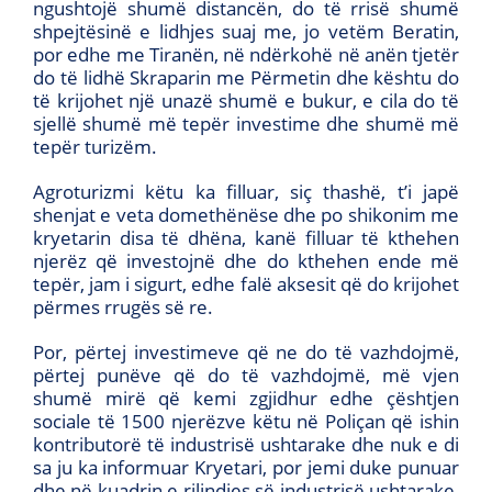
ngushtojë shumë distancën, do të rrisë shumë
shpejtësinë e lidhjes suaj me, jo vetëm Beratin,
por edhe me Tiranën, në ndërkohë në anën tjetër
do të lidhë Skraparin me Përmetin dhe kështu do
të krijohet një unazë shumë e bukur, e cila do të
sjellë shumë më tepër investime dhe shumë më
tepër turizëm.
Agroturizmi këtu ka filluar, siç thashë, t’i japë
shenjat e veta domethënëse dhe po shikonim me
kryetarin disa të dhëna, kanë filluar të kthehen
njerëz që investojnë dhe do kthehen ende më
tepër, jam i sigurt, edhe falë aksesit që do krijohet
përmes rrugës së re.
Por, përtej investimeve që ne do të vazhdojmë,
përtej punëve që do të vazhdojmë, më vjen
shumë mirë që kemi zgjidhur edhe çështjen
sociale të 1500 njerëzve këtu në Poliçan që ishin
kontributorë të industrisë ushtarake dhe nuk e di
sa ju ka informuar Kryetari, por jemi duke punuar
dhe në kuadrin e rilindjes së industrisë ushtarake,