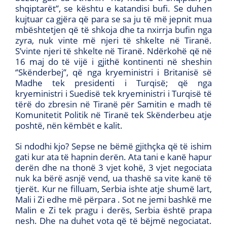
shqiptarët’’, se kështu e katandisi bufi. Se duhen
kujtuar ca gjëra që para se sa ju të më jepnit mua
mbështetjen që të shkoja dhe ta nxirrja bufin nga
zyra, nuk vinte më njeri të shkelte në Tiranë.
S’vinte njeri të shkelte në Tiranë. Ndërkohë që në
16 maj do të vijë i gjithë kontinenti në sheshin
‘’Skënderbej’’, që nga kryeministri i Britanisë së
Madhe tek presidenti i Turqisë; që nga
kryeministri i Suedisë tek kryeministri i Turqisë të
tërë do zbresin në Tiranë për Samitin e madh të
Komunitetit Politik në Tiranë tek Skënderbeu atje
poshtë, nën këmbët e kalit.
Si ndodhi kjo? Sepse ne bëmë gjithçka që të ishim
gati kur ata të hapnin derën. Ata tani e kanë hapur
derën dhe na thonë 3 vjet kohë, 3 vjet negociata
nuk ka bërë asnjë vend, ua thashë sa vite kanë të
tjerët. Kur ne filluam, Serbia ishte atje shumë lart,
Mali i Zi edhe më përpara . Sot ne jemi bashkë me
Malin e Zi tek pragu i derës, Serbia është prapa
nesh. Dhe na duhet vota që të bëjmë negociatat.