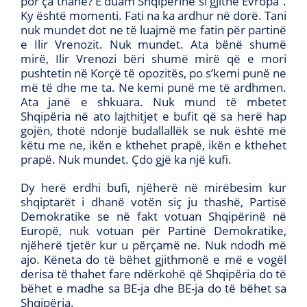
por ça thanë? E duam Shqipërinë si gjithë Evropa’’.
Ky është momenti. Fati na ka ardhur në dorë. Tani
nuk mundet dot ne të luajmë me fatin për partinë
e Ilir Vrenozit. Nuk mundet. Ata bënë shumë
mirë, Ilir Vrenozi bëri shumë mirë që e mori
pushtetin në Korçë të opozitës, po s’kemi punë ne
më të dhe me ta. Ne kemi punë me të ardhmen.
Ata janë e shkuara. Nuk mund të mbetet
Shqipëria në ato lajthitjet e bufit që sa herë hap
gojën, thotë ndonjë budallallëk se nuk është më
këtu me ne, ikën e kthehet prapë, ikën e kthehet
prapë. Nuk mundet. Çdo gjë ka një kufi.
Dy herë erdhi bufi, njëherë në mirëbesim kur
shqiptarët i dhanë votën siç ju thashë, Partisë
Demokratike se në fakt votuan Shqipërinë në
Europë, nuk votuan për Partinë Demokratike,
njëherë tjetër kur u përçamë ne. Nuk ndodh më
ajo. Këneta do të bëhet gjithmonë e më e vogël
derisa të thahet fare ndërkohë që Shqipëria do të
bëhet e madhe sa BE-ja dhe BE-ja do të bëhet sa
Shqipëria.