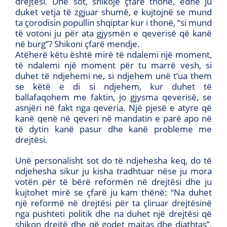
drejtësi. Dhe sot, shikoje çfarë thonë, edhe ju
duket vetja të zgjuar shumë, e kujtojnë se mund
ta çorodisin popullin shqiptar kur i thonë, “si mund
të votoni ju për ata gjysmën e qeverisë që kanë
në burg”? Shikoni çfarë mendje.
Atëherë këtu është mirë të ndalemi një moment,
të ndalemi një moment për tu marrë vesh, si
duhet të ndjehemi ne, si ndjehem unë t’ua them
se këtë e di si ndjehem, kur duhet të
ballafaqohem me faktin, jo gjysma qeverisë, se
asnjëri në fakt nga qeveria. Një pjesë e atyre që
kanë qenë në qeveri në mandatin e parë apo në
të dytin kanë pasur dhe kanë probleme me
drejtësi.
Unë personalisht sot do të ndjehesha keq, do të
ndjehesha sikur ju kisha tradhtuar nëse ju mora
votën për të bërë reformën në drejtësi dhe ju
kujtohet mirë se çfarë ju kam thënë: “Na duhet
një reformë në drejtësi për ta çliruar drejtësinë
nga pushteti politik dhe na duhet një drejtësi që
shikon drejtë dhe që godet majtas dhe djathtas”,