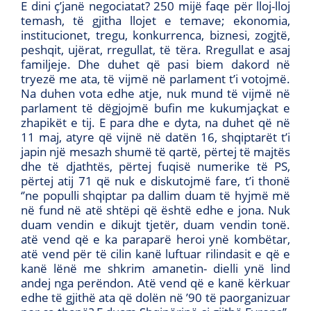
E dini ç’janë negociatat? 250 mijë faqe për lloj-lloj
temash, të gjitha llojet e temave; ekonomia,
institucionet, tregu, konkurrenca, biznesi, zogjtë,
peshqit, ujërat, rregullat, të tëra. Rregullat e asaj
familjeje. Dhe duhet që pasi biem dakord në
tryezë me ata, të vijmë në parlament t’i votojmë.
Na duhen vota edhe atje, nuk mund të vijmë në
parlament të dëgjojmë bufin me kukumjaçkat e
zhapikët e tij. E para dhe e dyta, na duhet që në
11 maj, atyre që vijnë në datën 16, shqiptarët t’i
japin një mesazh shumë të qartë, përtej të majtës
dhe të djathtës, përtej fuqisë numerike të PS,
përtej atij 71 që nuk e diskutojmë fare, t’i thonë
‘’ne populli shqiptar pa dallim duam të hyjmë më
në fund në atë shtëpi që është edhe e jona. Nuk
duam vendin e dikujt tjetër, duam vendin tonë.
atë vend që e ka paraparë heroi ynë kombëtar,
atë vend për të cilin kanë luftuar rilindasit e që e
kanë lënë me shkrim amanetin- dielli ynë lind
andej nga perëndon. Atë vend që e kanë kërkuar
edhe të gjithë ata që dolën në ’90 të paorganizuar