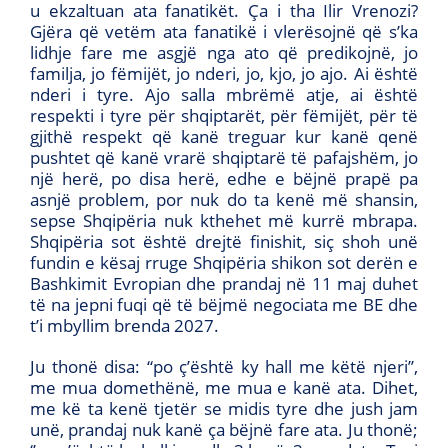
u ekzaltuan ata fanatikët. Ça i tha Ilir Vrenozi?
Gjëra që vetëm ata fanatikë i vlerësojnë që s’ka
lidhje fare me asgjë nga ato që predikojnë, jo
familja, jo fëmijët, jo nderi, jo, kjo, jo ajo. Ai është
nderi i tyre. Ajo salla mbrëmë atje, ai është
respekti i tyre për shqiptarët, për fëmijët, për të
gjithë respekt që kanë treguar kur kanë qenë
pushtet që kanë vrarë shqiptarë të pafajshëm, jo
një herë, po disa herë, edhe e bëjnë prapë pa
asnjë problem, por nuk do ta kenë më shansin,
sepse Shqipëria nuk kthehet më kurrë mbrapa.
Shqipëria sot është drejtë finishit, siç shoh unë
fundin e kësaj rruge Shqipëria shikon sot derën e
Bashkimit Evropian dhe prandaj në 11 maj duhet
të na jepni fuqi që të bëjmë negociata me BE dhe
t’i mbyllim brenda 2027.
Ju thonë disa: “po ç’është ky hall me këtë njeri’’,
me mua domethënë, me mua e kanë ata. Dihet,
me kë ta kenë tjetër se midis tyre dhe jush jam
unë, prandaj nuk kanë ça bëjnë fare ata. Ju thonë;