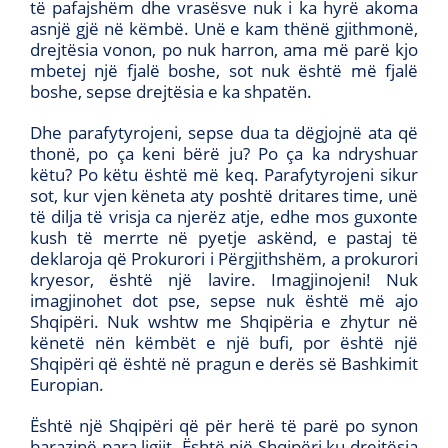
të pafajshëm dhe vrasësve nuk i ka hyrë akoma
asnjë gjë në këmbë. Unë e kam thënë gjithmonë,
drejtësia vonon, po nuk harron, ama më parë kjo
mbetej një fjalë boshe, sot nuk është më fjalë
boshe, sepse drejtësia e ka shpatën.
Dhe parafytyrojeni, sepse dua ta dëgjojnë ata që
thonë, po ça keni bërë ju? Po ça ka ndryshuar
këtu? Po këtu është më keq. Parafytyrojeni sikur
sot, kur vjen këneta aty poshtë dritares time, unë
të dilja të vrisja ca njerëz atje, edhe mos guxonte
kush të merrte në pyetje askënd, e pastaj të
deklaroja që Prokurori i Përgjithshëm, a prokurori
kryesor, është një lavire. Imagjinojeni! Nuk
imagjinohet dot pse, sepse nuk është më ajo
Shqipëri. Nuk wshtw me Shqipëria e zhytur në
kënetë nën këmbët e një bufi, por është një
Shqipëri që është në pragun e derës së Bashkimit
Europian.
Është një Shqipëri që për herë të parë po synon
barazinë para ligjit. Është një Shqipëri ku drejtësia