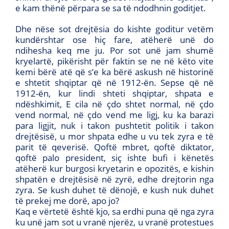
e kam thënë përpara se sa të ndodhnin goditjet.
Dhe nëse sot drejtësia do kishte goditur vetëm
kundërshtar ose hiç fare, atëherë unë do
ndihesha keq me ju. Por sot unë jam shumë
kryelartë, pikërisht për faktin se ne në këto vite
kemi bërë atë që s’e ka bërë askush në historinë
e shtetit shqiptar që në 1912-ën. Sepse që në
1912-ën, kur lindi shteti shqiptar, shpata e
ndëshkimit, E cila në çdo shtet normal, në çdo
vend normal, në çdo vend me ligj, ku ka barazi
para ligjit, nuk i takon pushtetit politik i takon
drejtësisë, u mor shpata edhe u vu tek zyra e të
parit të qeverisë. Qoftë mbret, qoftë diktator,
qoftë palo president, siç ishte bufi i kënetës
atëherë kur burgosi kryetarin e opozitës, e kishin
shpatën e drejtësisë në zyrë, edhe drejtorin nga
zyra. Se kush duhet të dënojë, e kush nuk duhet
të prekej me dorë, apo jo?
Kaq e vërtetë është kjo, sa erdhi puna që nga zyra
ku unë jam sot u vranë njerëz, u vranë protestues