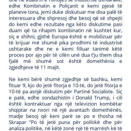
edhe Kombinatin e Poliçanit e kemi pjesë të
planeve tona, jemi duke diskutuar me disa palë të
interesuara dhe shpresoj dhe besoj që së shpejti
do kemi edhe rezultate nga këto diskutime pasi
duam që ta rihapim kombinatin në kushtet kur,
siç e shihni, gjithë Europa është e mobilizuar për
të krijuar më shumë pika prodhimi të industrisë
ushtarake dhe ne e kemi filluar tanimë këtë
proces por ajo për të cilën unë dua t’ju them disa
fjalë më shumë sot është domethënia e
zgjedhjeve të 11 majit.
Ne kemi bërë shumë zgjedhje së bashku, kemi
fituar 9, kjo do jetë fitorja e 10-të, do jetë fitorja e
10-të pa asnjë diskutim për Partinë Socialiste. Siç
e patë, edhe sondazhistin i Donald Trump, i cili
është kontraktuar nga një televizion kombëtar
shqiptar na nxori në një avantazh domethënës,
madje besoj që keni parë se po e thosha në
Skrapar “Po të jetë puna për politikë dhe për
analiza politike, në këtë zonë një të marrësh kë të