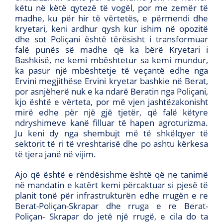
këtu në këtë qytezë të vogël, por me zemër të
madhe, ku për hir të vërtetës, e përmendi dhe
kryetari, keni ardhur qysh kur ishim në opozitë
dhe sot Poliçani është tërësisht i transformuar
falë punës së madhe që ka bërë Kryetari i
Bashkisë, ne kemi mbështetur sa kemi mundur,
ka pasur një mbështetje të veçantë edhe nga
Ervini megjithëse Ervini kryetar bashkie në Berat,
por asnjëherë nuk e ka ndarë Beratin nga Poliçani,
kjo është e vërteta, por më vjen jashtëzakonisht
mirë edhe për një gjë tjetër, që falë këtyre
ndryshimeve kanë filluar të hapen agroturizma.
Ju keni dy nga shembujt më të shkëlqyer të
sektorit të ri të vreshtarisë dhe po ashtu kërkesa
të tjera janë në vijim.
Ajo që është e rëndësishme është që ne tanimë
në mandatin e katërt kemi përcaktuar si pjesë të
planit tonë për infrastrukturën edhe rrugën e re
Berat-Poliçan-Skrapar dhe rruga e re Berat-
Poliçan- Skrapar do jetë një rrugë, e cila do ta