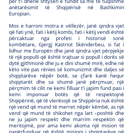
për t’i dhënë shtysën e fundit sa më të fuqishme
anëtarësimit të Shqipërisë në Bashkimin
Europian.
Mos e harroni motra e vëllezër, janë qindra vjet
që fati ynë, fati i këtij kombi, fati i këtij vendi është
përcaktuar nga profeti i historisë sonë
kombëtare, Gjergj Kastriot Skënderbeu, si fat i
lidhur me Europën dhe janë qindra vjet përpjekje
të një populli që është trajtuar si popull i dorës së
dytë gjithmonë dhe ju e dini shumë mirë, edhe në
këto vite pas rënies së komunizmit dhe daljes së
shqiptarëve nëpër botë, se çfarë kanë hequr
shqiptarët dhe sa shumë janë përçmuar, një
përçmim të cilit ne kemi filluar t’i japim fund pasi i
kemi imponuar botës që të respektojnë
Shqipërinë, që të vlerësojë se Shqipëria nuk është
një vend që mund të merret nëpër këmbë, as një
vend që mund të shikohet nga lart –poshtë dhe
ne ju japim respekt dhe marrim respektin që
meritojmë, por ama kemi akoma një mision të
papërfunduar që është misioni i shqiptarëve në