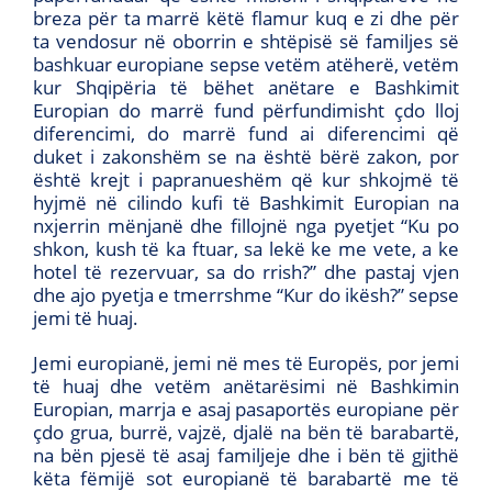
breza për ta marrë këtë flamur kuq e zi dhe për
ta vendosur në oborrin e shtëpisë së familjes së
bashkuar europiane sepse vetëm atëherë, vetëm
kur Shqipëria të bëhet anëtare e Bashkimit
Europian do marrë fund përfundimisht çdo lloj
diferencimi, do marrë fund ai diferencimi që
duket i zakonshëm se na është bërë zakon, por
është krejt i papranueshëm që kur shkojmë të
hyjmë në cilindo kufi të Bashkimit Europian na
nxjerrin mënjanë dhe fillojnë nga pyetjet “Ku po
shkon, kush të ka ftuar, sa lekë ke me vete, a ke
hotel të rezervuar, sa do rrish?” dhe pastaj vjen
dhe ajo pyetja e tmerrshme “Kur do ikësh?” sepse
jemi të huaj.
Jemi europianë, jemi në mes të Europës, por jemi
të huaj dhe vetëm anëtarësimi në Bashkimin
Europian, marrja e asaj pasaportës europiane për
çdo grua, burrë, vajzë, djalë na bën të barabartë,
na bën pjesë të asaj familjeje dhe i bën të gjithë
këta fëmijë sot europianë të barabartë me të