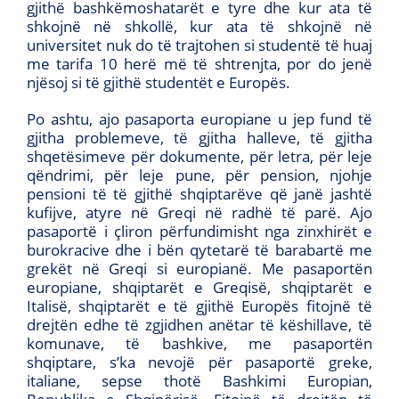
gjithë bashkëmoshatarët e tyre dhe kur ata të
shkojnë në shkollë, kur ata të shkojnë në
universitet nuk do të trajtohen si studentë të huaj
me tarifa 10 herë më të shtrenjta, por do jenë
njësoj si të gjithë studentët e Europës.
Po ashtu, ajo pasaporta europiane u jep fund të
gjitha problemeve, të gjitha halleve, të gjitha
shqetësimeve për dokumente, për letra, për leje
qëndrimi, për leje pune, për pension, njohje
pensioni të të gjithë shqiptarëve që janë jashtë
kufijve, atyre në Greqi në radhë të parë. Ajo
pasaportë i çliron përfundimisht nga zinxhirët e
burokracive dhe i bën qytetarë të barabartë me
grekët në Greqi si europianë. Me pasaportën
europiane, shqiptarët e Greqisë, shqiptarët e
Italisë, shqiptarët e të gjithë Europës fitojnë të
drejtën edhe të zgjidhen anëtar të këshillave, të
komunave, të bashkive, me pasaportën
shqiptare, s’ka nevojë për pasaportë greke,
italiane, sepse thotë Bashkimi Europian,