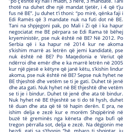
‘’po ç’është ky hall i madh, 3 herë, 3 mandate. Tani
thotë na duhet dhe një mandat tjetër, i 4 që t’ju
fus në BE’’. Ju duhet t’i thoni: “po mirë, qënka faji i
Edi Ramës që 3 mandate nuk na futi dot në BE.
Tani na shpjegoni pak, po Mali i Zi që i ka hapur
negociatat me BE përpara se Edi Rama të bëhej
kryeministër, pse nuk është në BE? Në 2012. Po
Serbia që i ka hapur në 2014 kur ne akoma
s’kishim marrë as letrën që jemi kandidatë, pse
nuk është në BE? Po Maqedonia e Veriut që
ndërroi dhe emër dhe e ka marrë letrën në 2005
kur një pjesë e këtyre që janë këtu, s’kishin lindur
akoma, pse nuk është në BE? Sepse nuk hyhet ne
BE thjeshtë dhe vetëm se ti je gati. Duhet të jenë
dhe ata gati. Nuk hyhet në BE thjeshtë dhe vetëm
se ti je i bindur. Duhet të jenë dhe ata të bindur.
Nuk hyhet në BE thjeshtë se ti do të hysh, duhet
të duan dhe ata që të të hapin derën. E pra, ne
ishim delja e zezë kur e morëm Shqipërinë në
buzë të greminës nga këneta dhe nga bufi që
tregon përralla sot, delja e zezë. Na dëgjonin me
bezdi, gati sa s’thonin ‘’hë, mbaro ti shqiptar, ju