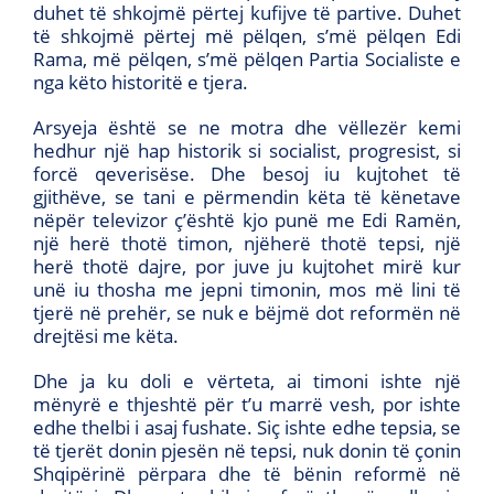
duhet të shkojmë përtej kufijve të partive. Duhet
të shkojmë përtej më pëlqen, s’më pëlqen Edi
Rama, më pëlqen, s’më pëlqen Partia Socialiste e
nga këto historitë e tjera.
Arsyeja është se ne motra dhe vëllezër kemi
hedhur një hap historik si socialist, progresist, si
forcë qeverisëse. Dhe besoj iu kujtohet të
gjithëve, se tani e përmendin këta të kënetave
nëpër televizor ç’është kjo punë me Edi Ramën,
një herë thotë timon, njëherë thotë tepsi, një
herë thotë dajre, por juve ju kujtohet mirë kur
unë iu thosha me jepni timonin, mos më lini të
tjerë në prehër, se nuk e bëjmë dot reformën në
drejtësi me këta.
Dhe ja ku doli e vërteta, ai timoni ishte një
mënyrë e thjeshtë për t’u marrë vesh, por ishte
edhe thelbi i asaj fushate. Siç ishte edhe tepsia, se
të tjerët donin pjesën në tepsi, nuk donin të çonin
Shqipërinë përpara dhe të bënin reformë në