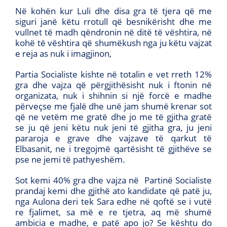
Në kohën kur Luli dhe disa gra të tjera që me
siguri janë këtu rrotull që besnikërisht dhe me
vullnet të madh qëndronin në ditë të vështira, në
kohë të vështira që shumëkush nga ju këtu vajzat
e reja as nuk i imagjinon,
Partia Socialiste kishte në totalin e vet rreth 12%
gra dhe vajza që përgjithësisht nuk i ftonin në
organizata, nuk i shihnin si një forcë e madhe
përveçse me fjalë dhe unë jam shumë krenar sot
që ne vetëm me gratë dhe jo me të gjitha gratë
se ju që jeni këtu nuk jeni të gjitha gra, ju jeni
pararoja e grave dhe vajzave të qarkut të
Elbasanit, ne i tregojmë qartësisht të gjithëve se
pse ne jemi të pathyeshëm.
Sot kemi 40% gra dhe vajza në Partinë Socialiste
prandaj kemi dhe gjithë ato kandidate që patë ju,
nga Aulona deri tek Sara edhe në qoftë se i vutë
re fjalimet, sa më e re tjetra, aq më shumë
ambicia e madhe, e patë apo jo? Se kështu do