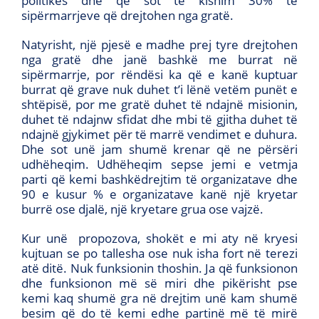
politikës dhe që sot të kishim 30% të
sipërmarrjeve që drejtohen nga gratë.
Natyrisht, një pjesë e madhe prej tyre drejtohen
nga gratë dhe janë bashkë me burrat në
sipërmarrje, por rëndësi ka që e kanë kuptuar
burrat që grave nuk duhet t’i lënë vetëm punët e
shtëpisë, por me gratë duhet të ndajnë misionin,
duhet të ndajnw sfidat dhe mbi të gjitha duhet të
ndajnë gjykimet për të marrë vendimet e duhura.
Dhe sot unë jam shumë krenar që ne përsëri
udhëheqim. Udhëheqim sepse jemi e vetmja
parti që kemi bashkëdrejtim të organizatave dhe
90 e kusur % e organizatave kanë një kryetar
burrë ose djalë, një kryetare grua ose vajzë.
Kur unë propozova, shokët e mi aty në kryesi
kujtuan se po tallesha ose nuk isha fort në terezi
atë ditë. Nuk funksionin thoshin. Ja që funksionon
dhe funksionon më së miri dhe pikërisht pse
kemi kaq shumë gra në drejtim unë kam shumë
besim që do të kemi edhe partinë më të mirë