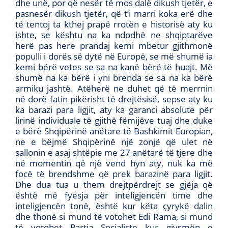
dhe unë, por që nesër të mos dalë dikush tjetër, e
pasnesër dikush tjetër, që t’i marri koka erë dhe
të tentoj ta kthej prapë rrotën e historisë aty ku
ishte, se kështu na ka ndodhë ne shqiptarëve
herë pas here prandaj kemi mbetur gjithmonë
populli i dorës së dytë në Europë, se më shumë ia
kemi bërë vetes se sa na kanë bërë të huajt. Më
shumë na ka bërë i yni brenda se sa na ka bërë
armiku jashtë. Atëherë ne duhet që të merrnin
në dorë fatin pikërisht të drejtësisë, sepse aty ku
ka barazi para ligjit, aty ka garanci absolute për
lirinë individuale të gjithë fëmijëve tuaj dhe duke
e bërë Shqipërinë anëtare të Bashkimit Europian,
ne e bëjmë Shqipërinë një zonjë që ulet në
sallonin e asaj shtëpie me 27 anëtarë të tjere dhe
në momentin që një vend hyn aty, nuk ka më
focë të brendshme që prek barazinë para ligjit.
Dhe dua tua u them drejtpërdrejt se gjëja që
është më fyesja për inteligjencën time dhe
inteligjencën tonë, është kur këta çyrykë dalin
dhe thonë si mund të votohet Edi Rama, si mund
të votohet Partia Socialiste kur gjysmën e