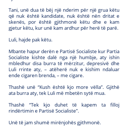
Tani, unë dua të bëj një nderim për një grua këtu
që nuk është kandidate, nuk është nën dritat e
skenës, por është gjithmonë këtu dhe e kam
gjetur këtu, kur unë kam ardhur për herë të parë.
Luli, hajde pak këtu.
Mbante hapur derën e Partisë Socialiste kur Partia
Socialiste kishte dalë nga një humbje, aty ishin
mbledhur disa burra të mërzitur, depresivë dhe
Luli rrinte aty, – atëherë nuk e kishim ndaluar
ende cigaren brenda, – me cigare.
Thashë unë “Kush është kjo more vëlla”. Gjithë
ata burra aty, tek Luli më mbetën sytë mua.
Thashë “Tek kjo duhet të kapem ta filloj
rindërtimin e Partisë Socialiste”.
Unë të jam shumë mirënjohës gjithmonë.