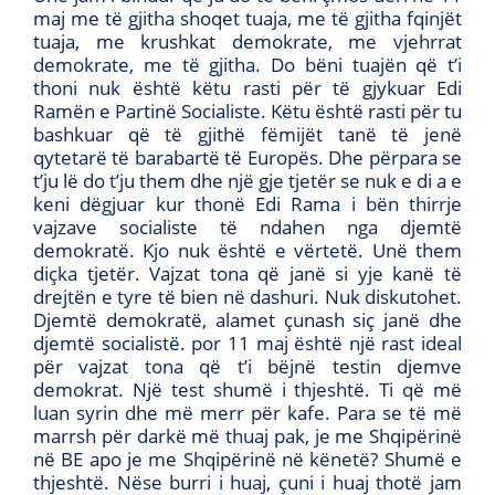
maj me të gjitha shoqet tuaja, me të gjitha fqinjët
tuaja, me krushkat demokrate, me vjehrrat
demokrate, me të gjitha. Do bëni tuajën që t’i
thoni nuk është këtu rasti për të gjykuar Edi
Ramën e Partinë Socialiste. Këtu është rasti për tu
bashkuar që të gjithë fëmijët tanë të jenë
qytetarë të barabartë të Europës. Dhe përpara se
t’ju lë do t’ju them dhe një gje tjetër se nuk e di a e
keni dëgjuar kur thonë Edi Rama i bën thirrje
vajzave socialiste të ndahen nga djemtë
demokratë. Kjo nuk është e vërtetë. Unë them
diçka tjetër. Vajzat tona që janë si yje kanë të
drejtën e tyre të bien në dashuri. Nuk diskutohet.
Djemtë demokratë, alamet çunash siç janë dhe
djemtë socialistë. por 11 maj është një rast ideal
për vajzat tona që t’i bëjnë testin djemve
demokrat. Një test shumë i thjeshtë. Ti që më
luan syrin dhe më merr për kafe. Para se të më
marrsh për darkë më thuaj pak, je me Shqipërinë
në BE apo je me Shqipërinë në kënetë? Shumë e
thjeshtë. Nëse burri i huaj, çuni i huaj thotë jam