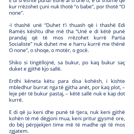
E di si është puna? Edhe ai si dhe ti, e di shumë që
kur rrëzohet çuni nuk thotë “o babe”, por thotë “O
none”.
-I thashë unë “Duhet t’i thuash që i thashë Edi
Ramës kështu dhe më tha “Unë e di këtë punë
prandaj që të mos rrëzohet kurrë Partia
Socialiste” nuk duhet me e harru kurrë me thënë
O none”, o shoqe, o motër, o gocë.
Shiko si tingëllojnë, sa bukur, po kaq bukur saç
duket e gjithë kjo sallë.
Erdhi këneta këtu para disa kohësh, i kishte
mbledhur burrat nga të gjitha anët, por kaq plot, –
leje për të bukur pastaj, – këtë sallë nuk e kap dot
kurrë.
E di që ju keni dhe punë të tjera, nuk keni gjithë
kohën të më dëgjoni mua, keni pritur gjysmë ore,
do bëj përpjekjen time më të madhe që të mos
zgjatem.