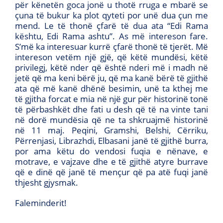
për kënetën goca jonë u thotë rruga e mbarë se
çuna të bukur ka plot qyteti por unë dua çun me
mend. Le të thonë çfarë të dua ata “Edi Rama
kështu, Edi Rama ashtu”. As më intereson fare.
S’më ka interesuar kurrë çfarë thonë të tjerët. Më
intereson vetëm një gjë, që këtë mundësi, këtë
privilegj, këtë nder që është nderi më i madh në
jetë që ma keni bërë ju, që ma kanë bërë të gjithë
ata që më kanë dhënë besimin, unë ta kthej me
të gjitha forcat e mia në një gur për historinë tonë
të përbashkët dhe fati u desh që të na vinte tani
në dorë mundësia që ne ta shkruajmë historinë
në 11 maj. Peqini, Gramshi, Belshi, Cërriku,
Përrenjasi, Librazhdi, Elbasani janë të gjithë burra,
por ama këtu do vendosi fuqia e nënave, e
motrave, e vajzave dhe e të gjithë atyre burrave
që e dinë që janë të mençur që pa atë fuqi janë
thjesht gjysmak.
Faleminderit!