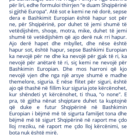
për liri, edhe formuloi thirrjen “e duam Shqipërinë
si gjithë Europa”. Atë sot e kemi ne në dorë, sepse
dera e Bashkimit Europian është hapur sot për
ne, për Shqipërinë, por duhet të jemi shumë të
vetëdijshëm, shoqe, motra, mike, duhet të jemi
shumë të vetëdijshëm që ajo derë nuk rri hapur.
Ajo derë hapet dhe mbyllet, dhe nëse është
hapur sot, është hapur, sepse Bashkimi Europian
ka nevojë për ne dhe ka nevojë për gjak të ri, ka
nevojë për anëtarë të ri, siç kemi ne nevojë për
Bashkimin Europian. Dhe mos harroni që kjo
nevojë vjen dhe nga një arsye shumë e madhe
themelore, siguria. E nëse flitet për siguri, është
ajo që thashë në fillim kur siguria jote kërcënohet,
kur shëndeti yt kërcënohet, ti thua, “o none”. E
pra, të gjitha nënat shqiptare duhet ta kuptojnë
që duke e futur Shqipërinë në Bashkimin
Europian i bëjmë më të sigurta familjet tona dhe
bëjmë më të sigurt Shqipërinë në raport me çdo
lloj rreziku, në raport me çdo lloj kërcënimi, se
bota nuk është mirë.