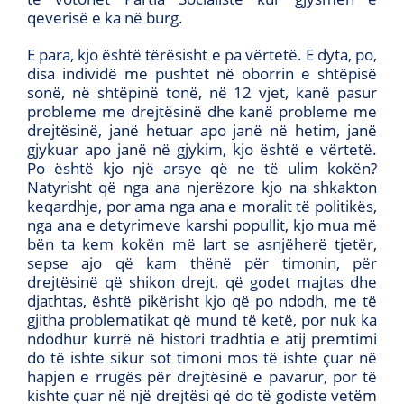
qeverisë e ka në burg.
E para, kjo është tërësisht e pa vërtetë. E dyta, po,
disa individë me pushtet në oborrin e shtëpisë
sonë, në shtëpinë tonë, në 12 vjet, kanë pasur
probleme me drejtësinë dhe kanë probleme me
drejtësinë, janë hetuar apo janë në hetim, janë
gjykuar apo janë në gjykim, kjo është e vërtetë.
Po është kjo një arsye që ne të ulim kokën?
Natyrisht që nga ana njerëzore kjo na shkakton
keqardhje, por ama nga ana e moralit të politikës,
nga ana e detyrimeve karshi popullit, kjo mua më
bën ta kem kokën më lart se asnjëherë tjetër,
sepse ajo që kam thënë për timonin, për
drejtësinë që shikon drejt, që godet majtas dhe
djathtas, është pikërisht kjo që po ndodh, me të
gjitha problematikat që mund të ketë, por nuk ka
ndodhur kurrë në histori tradhtia e atij premtimi
do të ishte sikur sot timoni mos të ishte çuar në
hapjen e rrugës për drejtësinë e pavarur, por të
kishte çuar në një drejtësi që do të godiste vetëm