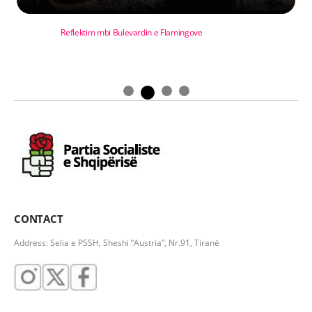
Reflektim mbi Bulevardin e Flamingove
CONTACT
Address: Selia e PSSH, Sheshi “Austria”, Nr.91, Tiranë