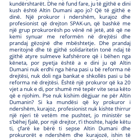
kundërshtarët. Dhe në fund fare, ju të gjithë e dini
kush është Altin Dumani apo jo? Që të gjithë e
dinë. Një prokuror i ndershëm, kurajoz dhe
profesionist që drejton SPAK-un, që bashkë me
një grup prokurorësh po vënë në jetë, atë që ne
kemi synuar me reformën në drejtësi dhe
prandaj gëzojnë dhe mbështetje. Dhe prandaj
meritojnë dhe të gjithë solidaritetin tonë ndaj të
gjithë atyre sulmeve kafshërore që i bëhen nga
këneta, por pyetja është a e dini ju që Altin
Dumani nuk erdhi nga hëna pasi u bë reforma në
drejtësi, nuk doli nga bankat e shkollës pasi u bë
reforma në drejtësi. Është një prokuror që ka 20
vjet a nuk e di, por shumë më tepër vite sesa këto
që e njohim. Pse nuk kishim dëgjuar ne për Altin
Dumanin? Si ka mundësi që ky prokuror i
ndershëm, kurajoz, profesionist nuk kishte thirrur
një njeri të vetëm me pushtet, jo ministër se
s’bëhej fjalë, por një drejtor, t’i thoshte, hajde këtu
ti, çfarë ke bërë ti sepse Altin Dumani dhe
prokurorët e ndershëm dhe kurajozë, ishin të