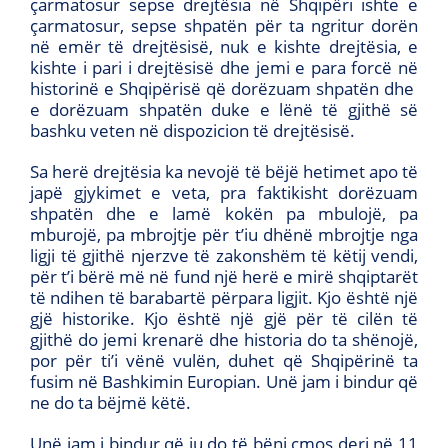
çarmatosur sepse drejtësia në Shqipëri ishte e
çarmatosur, sepse shpatën për ta ngritur dorën
në emër të drejtësisë, nuk e kishte drejtësia, e
kishte i pari i drejtësisë dhe jemi e para forcë në
historinë e Shqipërisë që dorëzuam shpatën dhe
e dorëzuam shpatën duke e lënë të gjithë së
bashku veten në dispozicion të drejtësisë.
Sa herë drejtësia ka nevojë të bëjë hetimet apo të
japë gjykimet e veta, pra faktikisht dorëzuam
shpatën dhe e lamë kokën pa mbulojë, pa
mburojë, pa mbrojtje për t’iu dhënë mbrojtje nga
ligji të gjithë njerzve të zakonshëm të këtij vendi,
për t’i bërë më në fund një herë e mirë shqiptarët
të ndihen të barabartë përpara ligjit. Kjo është një
gjë historike. Kjo është një gjë për të cilën të
gjithë do jemi krenarë dhe historia do ta shënojë,
por për ti’i vënë vulën, duhet që Shqipërinë ta
fusim në Bashkimin Europian. Unë jam i bindur që
ne do ta bëjmë këtë.
Unë jam i bindur që ju do të bëni çmos deri në 11