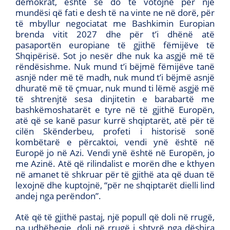
demokrat, është se do të votojnë për një
mundësi që fati e desh të na vinte ne në dorë, për
të mbyllur negociatat me Bashkimin Europian
brenda vitit 2027 dhe për t’i dhënë atë
pasaportën europiane të gjithë fëmijëve të
Shqipërisë. Sot jo nesër dhe nuk ka asgjë më të
rëndësishme. Nuk mund t’i bëjmë fëmijëve tanë
asnjë nder më të madh, nuk mund t’i bëjmë asnjë
dhuratë më të çmuar, nuk mund ti lëmë asgjë më
të shtrenjtë sesa dinjitetin e barabartë me
bashkëmoshatarët e tyre në të gjithë Europën,
atë që se kanë pasur kurrë shqiptarët, atë për të
cilën Skënderbeu, profeti i historisë sonë
kombëtarë e përcaktoi, vendi ynë është në
Europë jo në Azi. Vendi ynë është në Europën, jo
me Azinë. Atë që rilindalist e morën dhe e kthyen
në amanet të shkruar për të gjithë ata që duan të
lexojnë dhe kuptojnë, “për ne shqiptarët dielli lind
andej nga perëndon”.
Atë që të gjithë pastaj, një popull që doli në rrugë,
pa udhëheqje, doli në rrugë i shtyrë nga dëshira