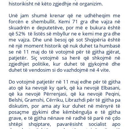
historikisht në këto zgjedhje në organizim.
Unë jam shumë krenar që ne udhëheqim me
forcën e shembullit. Kemi 71 gra dhe vajza në
skuadrën e deputetëve, por më e bukura është
që 52% të listës së mbyllur ne e kemi me gra dhe
me vajza. Dhe unë besoj që sot Shqipëria është
në një moment historik që nuk duhet ta humbasë
se në 11 maj do të votojmë për të gjitha gjërat,
patjetër. Siç votojmë sa herë që shkojmë në
zgjedhjet politike, kur duhet të gjykojmë dhe
duhet të vendosim si do vazhdojmë në 4 vite.
Do votojmë patjetër në 11 maj edhe për të gjitha
ato që ka nevojë ky qark, që ka nevojë Elbasani,
që ka nevojë Përrenjasi, që ka nevojë Peqini,
Belshi, Gramshi, Cërriku, Librazhdi për të gjitha pa
diskutim, por ama aty kur duhet në mënyrë të
posaçme gjykimi dhe këmbëngulja e të gjitha
grave, e të gjitha nënave në radhë të parë në çdo
shtëpi shqiptare, pavarësisht socialist apo