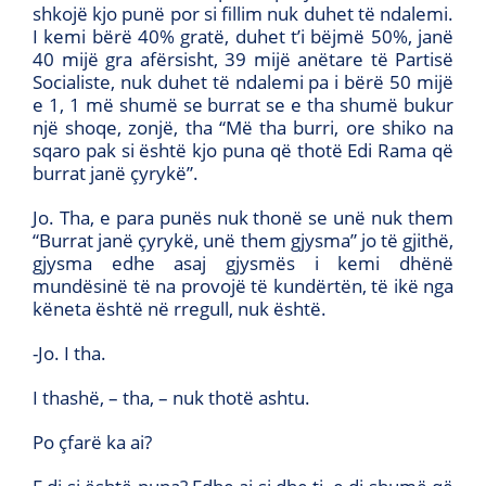
shkojë kjo punë por si fillim nuk duhet të ndalemi.
I kemi bërë 40% gratë, duhet t’i bëjmë 50%, janë
40 mijë gra afërsisht, 39 mijë anëtare të Partisë
Socialiste, nuk duhet të ndalemi pa i bërë 50 mijë
e 1, 1 më shumë se burrat se e tha shumë bukur
një shoqe, zonjë, tha “Më tha burri, ore shiko na
sqaro pak si është kjo puna që thotë Edi Rama që
burrat janë çyrykë”.
Jo. Tha, e para punës nuk thonë se unë nuk them
“Burrat janë çyrykë, unë them gjysma” jo të gjithë,
gjysma edhe asaj gjysmës i kemi dhënë
mundësinë të na provojë të kundërtën, të ikë nga
këneta është në rregull, nuk është.
-Jo. I tha.
I thashë, – tha, – nuk thotë ashtu.
Po çfarë ka ai?