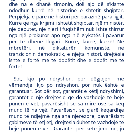
dhe na e dhanë timonin, doli ajo që s’kishte
ndodhur kurrë në historinë e shtetit shqiptar.
Përpjekja e parë në histori për barazinë para ligjit.
Kurrë që nga krijimi i shtetit shqiptar, një ministër,
një deputet, një njeri i fuqishëm nuk ishte thirrur
nga një prokuror apo nga një gjykatës i pavarur
për të dhënë llogari. Kurrë, kurrë, kurrë! Në
mbretëri, në diktaturën komuniste, në
tranzicionin demokratik, e njëjta histori, drejtësia
ishte e fortë me të dobëtit dhe e dobët me të
fortët.
Sot, kjo po ndryshon, por dëgjojeni me
vëmendje, kjo po ndryshon, por nuk është e
garantuar. Sot për sot, garantët e këtij ndryshimi,
garantët e një drejtësie që do vazhdojë të bëjë
punën e vet, pavarësisht se sa mirë ose sa keq
mund të na vijë. Pavarësisht se çfarë keqardhje
mund të ndjejmë nga ana njerëzore, pavarësisht
gabimeve të etj etj, drejtësia duhet të vazhdojë të
bëjë punën e vet. Garantët për këtë jemi ne, ju