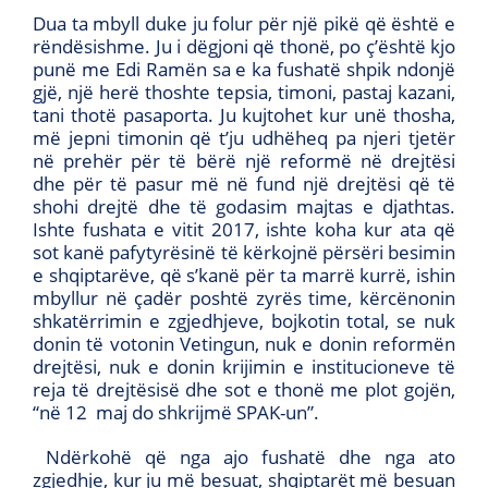
Dua ta mbyll duke ju folur për një pikë që është e
rëndësishme. Ju i dëgjoni që thonë, po ç’është kjo
punë me Edi Ramën sa e ka fushatë shpik ndonjë
gjë, një herë thoshte tepsia, timoni, pastaj kazani,
tani thotë pasaporta. Ju kujtohet kur unë thosha,
më jepni timonin që t’ju udhëheq pa njeri tjetër
në prehër për të bërë një reformë në drejtësi
dhe për të pasur më në fund një drejtësi që të
shohi drejtë dhe të godasim majtas e djathtas.
Ishte fushata e vitit 2017, ishte koha kur ata që
sot kanë pafytyrësinë të kërkojnë përsëri besimin
e shqiptarëve, që s’kanë për ta marrë kurrë, ishin
mbyllur në çadër poshtë zyrës time, kërcënonin
shkatërrimin e zgjedhjeve, bojkotin total, se nuk
donin të votonin Vetingun, nuk e donin reformën
drejtësi, nuk e donin krijimin e institucioneve të
reja të drejtësisë dhe sot e thonë me plot gojën,
“në 12 maj do shkrijmë SPAK-un”.
Ndërkohë që nga ajo fushatë dhe nga ato
zgjedhje, kur ju më besuat, shqiptarët më besuan