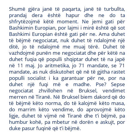
Shumë gjëra janë të paqarta, janë të turbullta,
prandaj dera është hapur dhe ne do ta
shfrytëzojmë këtë moment. Ne jemi gati për
Bashkimin Europian, por lajmi i mirë është që sot
Bashkimi Europian është gati për ne. Ama duhet
të bëjmë negociatat, nuk duhet të ndalojmë një
ditë, jo të ndalojmë me muaj tërë. Duhet të
vazhdojmë punën me negociatat dhe për këtë na
duhet fuqia që populli shqiptar duhet të na japë
në 11 maj. Jo aritmetika, jo 71 mandate, se 71
mandate, as nuk diskutohet që në të gjitha rastet
populli socialist i ka garantuar për ne, por na
duhet një fuqi më e madhe. Pse? Sepse
negociatat zhvillohen në Bruksel, vendimet
merren në Tiranë. Në Bruksel biem dakord që do
të bëjmë këto norma, do të kalojmë këto masa,
do marrim këto vendime, do aprovojmë këto
ligje, duhet të vijmë në Tiranë dhe t’i bëjmë, pa
humbur kohë, pa mbetur në dorën e askujt, por
duke pasur fuqinë që t’i bëjmë.