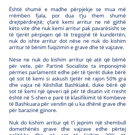
Është shumë e madhe përpjekje se mua më
rrëmben fjala, por dua t’ju them shumë
drejtpërdrejtë; çfarë kemi arritur ne në gjithë
këto vite dhe nuk kemi arritur pak pavarësisht se
të tjerët përpiqen që të tregojnë të kundërtën,
nuk do ishte arritur dot nëse ne nuk do kishim
arritur të bënim fuqizimin e grave dhe të vajzave.
Nëse ne nuk do kishim arritur që atë që bëmë
për vete, për Partinë Socialiste ta imponojmë
përmes parlamentit edhe për të tjerët duke bërë
që sot të kemi si askush tjetër në rajon 50% gra
dhe vajza në Këshillat Bashkiakë, duke bërë që
sot të kemi një qeveri që për të disatin vit rresht
është në 5-shen e parë të klasifikimit të Kombeve
të Bashkuara për vendin që u ka dhënë grave dhe
për barazinë gjinore.
Nuk do kishim arritur që t’i jepnim një shembull
domethënës grave dhe vajzave edhe përtej