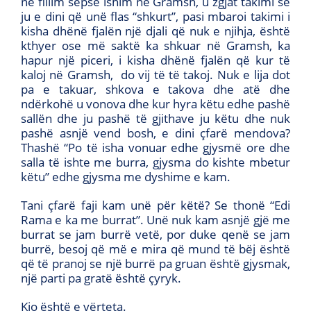
në fillim sepse ishim në Gramsh, u zgjat takimi se
ju e dini që unë flas “shkurt”, pasi mbaroi takimi i
kisha dhënë fjalën një djali që nuk e njihja, është
kthyer ose më saktë ka shkuar në Gramsh, ka
hapur një piceri, i kisha dhënë fjalën që kur të
kaloj në Gramsh, do vij të të takoj. Nuk e lija dot
pa e takuar, shkova e takova dhe atë dhe
ndërkohë u vonova dhe kur hyra këtu edhe pashë
sallën dhe ju pashë të gjithave ju këtu dhe nuk
pashë asnjë vend bosh, e dini çfarë mendova?
Thashë “Po të isha vonuar edhe gjysmë ore dhe
salla të ishte me burra, gjysma do kishte mbetur
këtu” edhe gjysma me dyshime e kam.
Tani çfarë faji kam unë për këtë? Se thonë “Edi
Rama e ka me burrat”. Unë nuk kam asnjë gjë me
burrat se jam burrë vetë, por duke qenë se jam
burrë, besoj që më e mira që mund të bëj është
që të pranoj se një burrë pa gruan është gjysmak,
një parti pa gratë është çyryk.
Kjo është e vërteta.