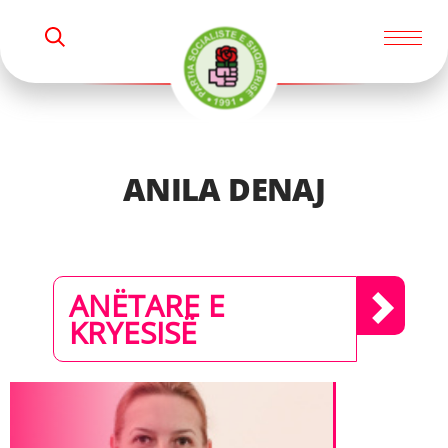
M
K
i
E
R
K
n
O
i
s
t
ANILA DENAJ
r
i
a
ANËTARE E
KRYESISË