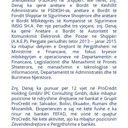
Shëndetësor (FSDKSH) në Shqipëri. Më herët, znj.
n
s
e
s
Denaj ka qenë anëtare e Bordit të Këshillit
s
i
n
i
Administrativ të FSDKSH-së, anëtare e Bordit të
Fondit Shqiptar të Sigurimeve Shoqërore dhe anëtare
i
n
s
n
e Bordit Mbikëqyrës së Kompanisë së Sigurimeve
n
a
i
a
INSIG SH.A. Për një periudhë tre vjeçare, znj. Denaj
ka qenë Anëtare e Bordit të Autoritetit të
a
n
n
n
Komunikimit Elektronik dhe Postar në Shqipëri
n
e
a
e
(A.K.E.P). Përgjatë periudhës tetor 2013 – janar 2015
ka mbajtur detyrën e Drejtorit të Përgjithshëm në
e
w
n
w
Ministrinë e Financave, me fokus kryesor
w
w
e
w
mbikëqyrjen e operacioneve në Departamentin e
Financave, Legjislacionit dhe Menaxhimit të Pronës
w
i
w
i
Shtetërore, në menaxhimin e teknologjisë së
i
n
w
n
informacionit, Departamentit të Administratës dhe të
Burimeve Njerëzore.
n
d
i
d
d
o
n
o
Znj. Denaj ka punuar për 12 vjet në ProCredit
Holding Gmbh/ IPC Consulting Gmbh, duke mbajtur
o
w
d
w
pozicione të ndryshme drejtuese në bankat e Grupit
w
o
ProCredit në: Salvador, Bolivi, Ekuador, Rumani dhe
Mozambik. Eksperiencën e saj në këtë fushë e ka
w
nisur në bankën FEFAD, më vonë të quajtur
ProCredit. Në këtë aktivitet, ajo ka mbajtur pozicionin
Zëvendësdrejtore e Përgjithshme e bankës.