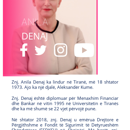
ANILA
DENAJ
F
T
I
Y
a
w
n
o
c
i
s
u
e
t
t
T
b
t
a
u
Znj. Anila Denaj ka lindur në Tiranë, më 18 shtator
o
e
g
b
1973. Ajo ka një djalë, Aleksandër Kume.
o
r
r
e
Znj. Denaj është diplomuar për Menaxhim Financiar
O
O
k
a
dhe Bankar në vitin 1995 në Universitetin e Tiranës
dhe ka më shumë se 22 vjet përvojë pune.
O
p
p
m
p
e
O
e
Në shtator 2018, znj. Denaj u emërua Drejtore e
e
n
p
n
Përgjithshme e Fondit të Sigurimit të Detyrueshëm