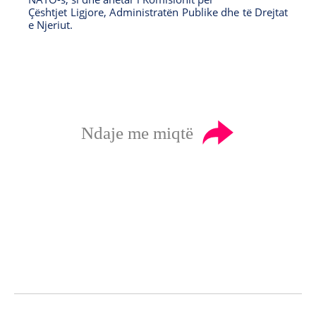
Çështjet Ligjore, Administratën Publike dhe të Drejtat
i
n
w
n
e Njeriut.
n
d
i
d
d
o
n
o
o
w
d
w
w
o
w
Ndaje me miqtë