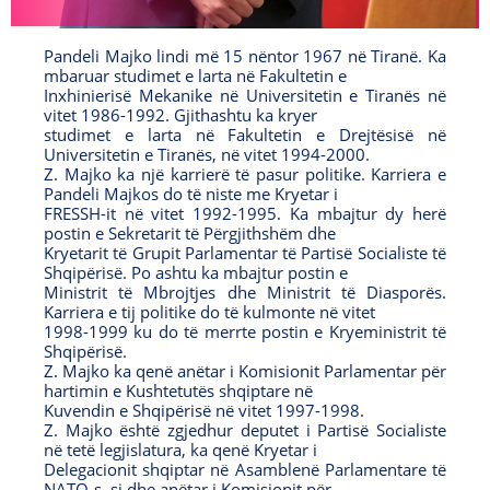
e
t
t
T
b
t
a
u
Pandeli Majko lindi më 15 nëntor 1967 në Tiranë. Ka
o
e
g
b
mbaruar studimet e larta në Fakultetin e
Inxhinierisë Mekanike në Universitetin e Tiranës në
o
r
r
e
vitet 1986-1992. Gjithashtu ka kryer
O
O
k
a
studimet e larta në Fakultetin e Drejtësisë në
Universitetin e Tiranës, në vitet 1994-2000.
O
p
p
m
Z. Majko ka një karrierë të pasur politike. Karriera e
p
e
O
e
Pandeli Majkos do të niste me Kryetar i
FRESSH-it në vitet 1992-1995. Ka mbajtur dy herë
e
n
p
n
postin e Sekretarit të Përgjithshëm dhe
n
s
e
s
Kryetarit të Grupit Parlamentar të Partisë Socialiste të
Shqipërisë. Po ashtu ka mbajtur postin e
s
i
n
i
Ministrit të Mbrojtjes dhe Ministrit të Diasporës.
i
n
s
n
Karriera e tij politike do të kulmonte në vitet
1998-1999 ku do të merrte postin e Kryeministrit të
n
a
i
a
Shqipërisë.
a
n
n
n
Z. Majko ka qenë anëtar i Komisionit Parlamentar për
hartimin e Kushtetutës shqiptare në
n
e
a
e
Kuvendin e Shqipërisë në vitet 1997-1998.
e
w
n
w
Z. Majko është zgjedhur deputet i Partisë Socialiste
në tetë legjislatura, ka qenë Kryetar i
w
w
e
w
Delegacionit shqiptar në Asamblenë Parlamentare të
w
i
w
i
NATO-s, si dhe anëtar i Komisionit për