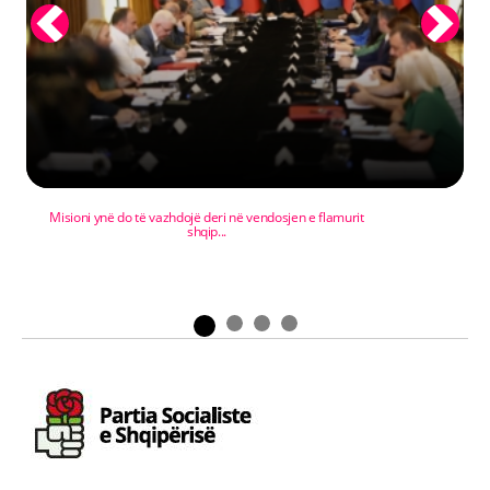
Previous
Next
Misioni ynë do të vazhdojë deri në vendosjen e flamurit
shqip...